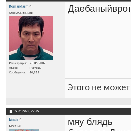
Даебаныйвро
Komandarm
Открытый геймер
Регистрация
23.05.2007
Адрес
Пустошь
Сообщения
80,935
Этого не может
25.05.2024,
22:45
мяу блядь
kinglir
Местный