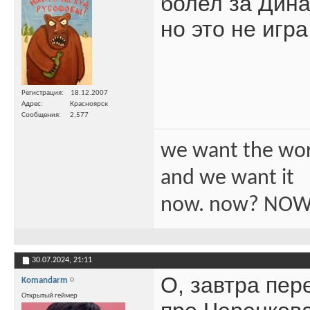
болел за Дина
но это не игр
Регистрация
18.12.2007
Адрес
Красноярск
Сообщения
2,577
we want the wo
and we want it
now. now? NOW
30.07.2024,
21:11
О, завтра пер
Komandarm
Открытый геймер