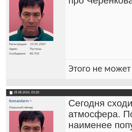
про Черенкова
Регистрация
23.05.2007
Адрес
Пустошь
Сообщения
80,935
Этого не может
18.08.2024,
03:20
Сегодня сход
Komandarm
Открытый геймер
атмосфера. П
наименее попу