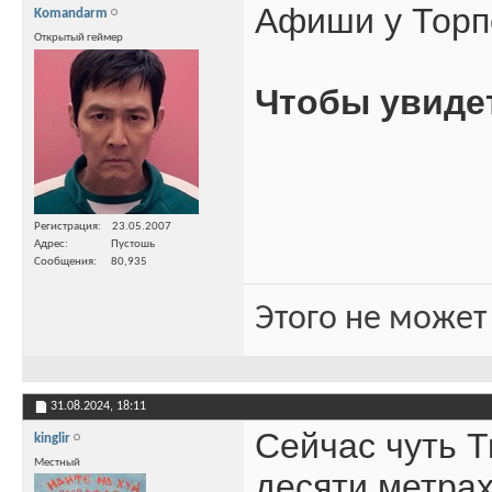
Афиши у Торп
Komandarm
Открытый геймер
Чтобы увиде
Регистрация
23.05.2007
Адрес
Пустошь
Сообщения
80,935
Этого не может
31.08.2024,
18:11
Сейчас чуть Т
kinglir
Местный
десяти метрах