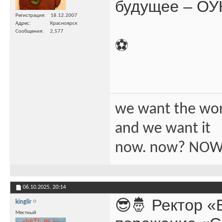
будущее – ОУК
Регистрация
18.12.2007
Адрес
Красноярск
Сообщения
2,577
⚽️
we want the wo
and we want it
now. now? NOW
06.10.2025,
20:14
😎🤴 Ректор 
kinglir
Местный