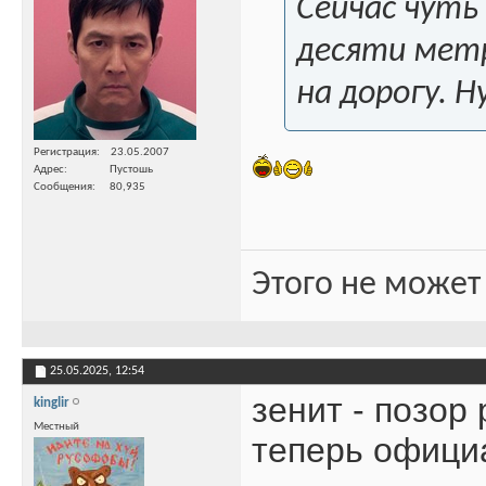
Сейчас чуть 
десяти мет
на дорогу. Н
Регистрация
23.05.2007
Адрес
Пустошь
Сообщения
80,935
Этого не может
25.05.2025,
12:54
зенит - позор
kinglir
Местный
теперь офици