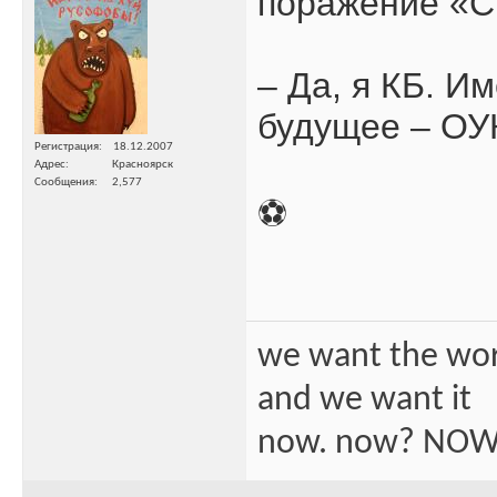
поражение «С
– Да, я КБ. И
будущее – ОУК
Регистрация
18.12.2007
Адрес
Красноярск
Сообщения
2,577
⚽️
we want the wo
and we want it
now. now? NOW