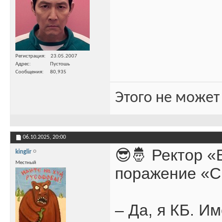
Регистрация
23.05.2007
Адрес
Пустошь
Сообщения
80,935
Этого не может
06.10.2025,
20:00
😎🤴 Ректор 
kinglir
Местный
поражение «С
– Да, я КБ. И