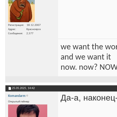
Регистрация
18.12.2007
Адрес
Красноярск
Сообщения
2,577
we want the wo
and we want it
now. now? NOW
25.05.2025,
14:42
Да-а, наконец
Komandarm
Открытый геймер