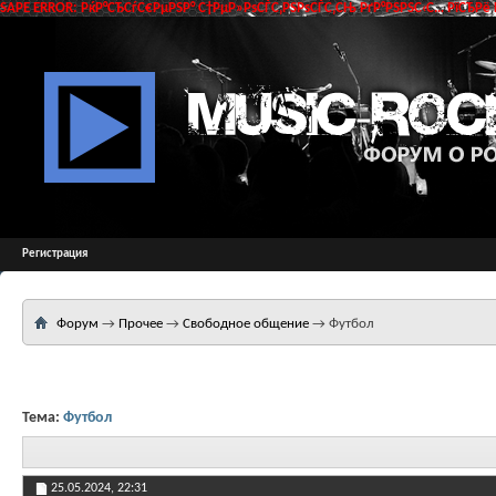
SAPE ERROR: РќР°СЂСѓС€РµРЅР° С†РµР»РѕСЃС‚РЅРѕСЃС‚СЊ РґР°РЅРЅС‹С… РїСЂРё 
Регистрация
Форум
→
Прочее
→
Свободное общение
→
Футбол
Тема:
Футбол
25.05.2024,
22:31