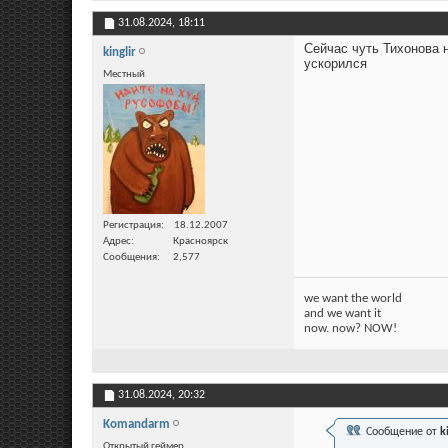
31.08.2024,
18:11
Сейчас чуть Тихонова н
kinglir
ускорился
Местный
Регистрация
18.12.2007
Адрес
Красноярск
Сообщения
2,577
we want the world
and we want it
now. now? NOW!
31.08.2024,
20:32
Komandarm
Сообщение от
k
Открытый геймер