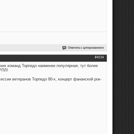
Ответить с цитированием
#4534
ких команд Торпедо наименее популярная, тут более
 РПЛ!
ессии ветеранов Торпедо 80-х, концерт фананской рок-