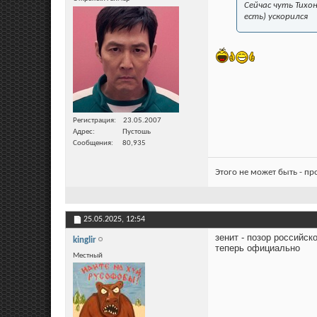
Сейчас чуть Тихо
есть) ускорился
Регистрация
23.05.2007
Адрес
Пустошь
Сообщения
80,935
Этого не может быть - п
25.05.2025,
12:54
зенит - позор российск
kinglir
теперь официально
Местный