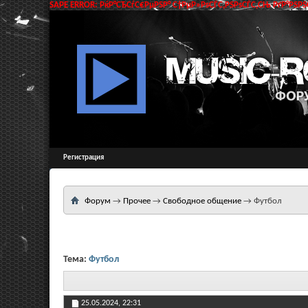
SAPE ERROR: РќР°СЂСѓС€РµРЅР° С†РµР»РѕСЃС‚РЅРѕСЃС‚СЊ РґР°РЅРЅС
Регистрация
Форум
→
Прочее
→
Свободное общение
→
Футбол
Тема:
Футбол
25.05.2024,
22:31