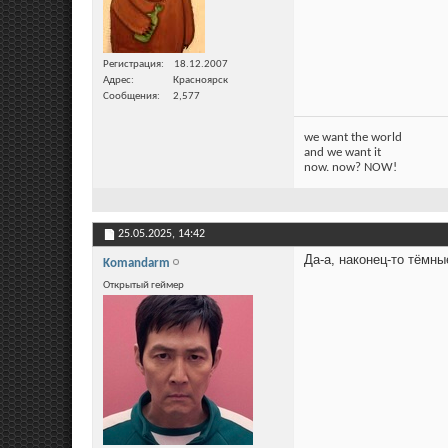
Регистрация
18.12.2007
Адрес
Красноярск
Сообщения
2,577
we want the world
and we want it
now. now? NOW!
25.05.2025,
14:42
Да-а, наконец-то тёмны
Komandarm
Открытый геймер