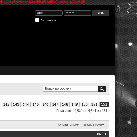
k.ru/47f9cc627c06f1cbb4f6bd8389dacc73/links.db
Запомнить
142
143
144
145
146
147
148
149
150
151
152
Показано с 4,531 по 4,541 из 4541
Опции темы
Искать в теме
#4531