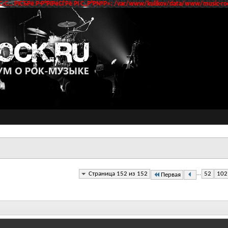
‹С… РїСЂРё Р·Р°РїРёСЃРё РІ С„Р°Р№Р»: /var/www/kulikov/data/www/music-roc
Страница 152 из 152
...
52
102
Первая