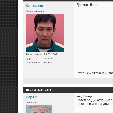
Даебаныйврот
Komandarm
Открытый геймер
Регистрация
23.05.2007
Адрес
Пустошь
Сообщения
80,935
Этого не может быть - п
25.05.2024,
22:45
мяу блядь
kinglir
болел за Динаму, было
Местный
но это не игра, а днищ