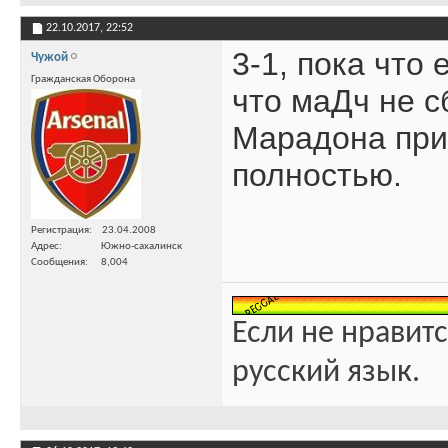
22.10.2017,
22:52
3-1, пока что
Чужой
Гражданская Оборона
что маДч не с
Марадона прис
полностью.
Регистрация
23.04.2008
Адрес
Южно-сахалинск
Сообщения
8,004
Если не нравитс
русский язык.