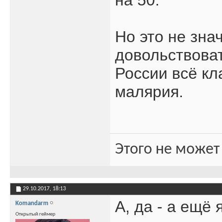
Но это не знач
довольствовать
России всё кл
малярия.
Этого не может
29.10.2017,
18:13
А, да - а ещё 
Komandarm
Открытый геймер