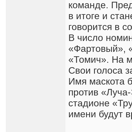
команде. Пред
в итоге и ста
говорится в с
В число номи
«Фартовый», 
«Томич». На 
Свои голоса з
Имя маскота 
против «Луча-
стадионе «Тру
имени будут в