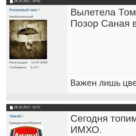
26.10.2017,
19:42
Вылетела Томь
Резиновый танк
Необязательный
Позор Саная в
Регистрация
12.09.2008
Сообщения
8,517
Важен лишь цве
28.10.2017,
12:57
Сегодня топим
Чужой
Гражданская Оборона
ИМХО.