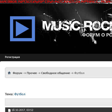
SAPE ERROR: РќР°СЂСѓС€РµРЅР° С†РµР»РѕСЃС‚РЅРѕСЃС‚СЊ РґР°РЅРЅС‹С… РїСЂРё 
Регистрация
Форум
→
Прочее
→
Свободное общение
→
Футбол
Тема:
Футбол
18.10.2017,
03:52