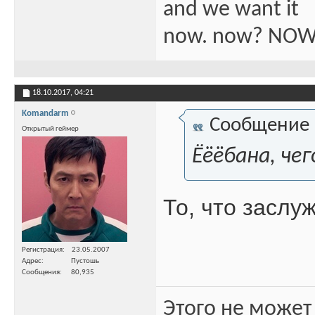
and we want it
now. now? NOW
18.10.2017,
04:21
Komandarm
Сообщение
Открытый геймер
Ёёёбана, че
То, что заслу
Регистрация
23.05.2007
Адрес
Пустошь
Сообщения
80,935
Этого не может