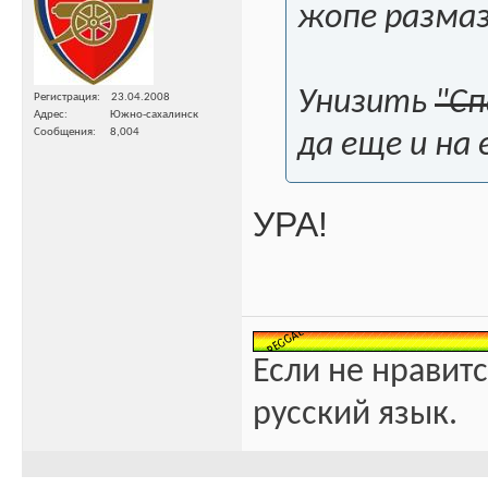
жопе разма
Унизить
"С
Регистрация
23.04.2008
Адрес
Южно-сахалинск
Сообщения
8,004
да еще и на 
УРА!
Если не нравитс
русский язык.