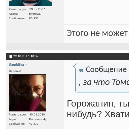
Регистрация
23.05.2007
Адрес
Пустошь
Сообщения
80,935
Этого не может
29.10.2017,
18:02
Gambitka
Сообщение
Олдовый
, за что То
Горожанин, ты
нибудь? Хвати
Регистрация
30.01.2010
Адрес
RacCoon-City
Сообщения
43,672