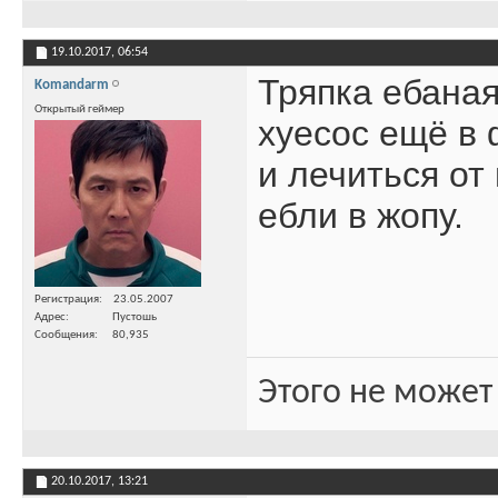
19.10.2017,
06:54
Тряпка ебаная
Komandarm
Открытый геймер
хуесос ещё в 
и лечиться от
ебли в жопу.
Регистрация
23.05.2007
Адрес
Пустошь
Сообщения
80,935
Этого не может
20.10.2017,
13:21