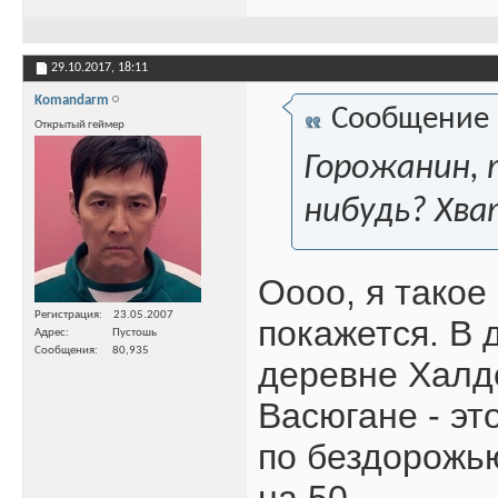
29.10.2017,
18:11
Komandarm
Сообщение
Открытый геймер
Горожанин, 
нибудь? Хва
Оооо, я такое
Регистрация
23.05.2007
покажется. В 
Адрес
Пустошь
Сообщения
80,935
деревне Халде
Васюгане - эт
по бездорожь
на 50.