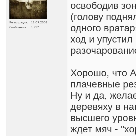
освободив зон
(голову подня
Регистрация
12.09.2008
одного вратар
Сообщения
8,517
ход и упустил
разочаровани
Хорошо, что А
плачевные ре
Ну и да, жела
деревяху в на
высшего уровн
ждет мяч - "х