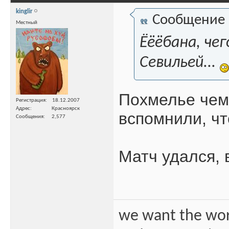
kinglir
Сообщение
Местный
Ёёёбана, че
Севильей...
Похмелье чем
Регистрация
18.12.2007
Адрес
Красноярск
вспомнили, чт
Сообщения
2,577
Матч удался, 
we want the wo