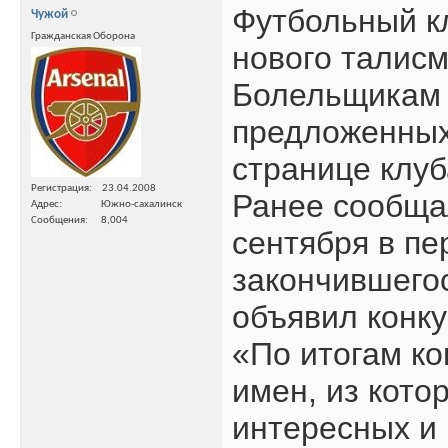
Футбольный к
Чужой
Гражданская Оборона
нового талис
Болельщикам п
предложенных
странице клуб
Регистрация
23.04.2008
Ранее сообща
Адрес
Южно-сахалинск
Сообщения
8,004
сентября в пе
закончившего
объявил конку
«По итогам ко
имен, из кото
интересных и