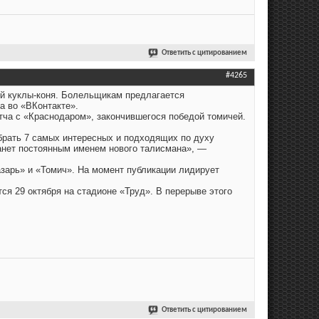
Ответить с цитированием
#4265
ой куклы-коня. Болельщикам предлагается
а во «ВКонтакте».
тча с «Краснодаром», закончившегося победой томичей.
обрать 7 самых интересных и подходящих по духу
танет постоянным именем нового талисмана», —
зарь» и «Томич». На момент публикации лидирует
ся 29 октября на стадионе «Труд». В перерыве этого
Ответить с цитированием