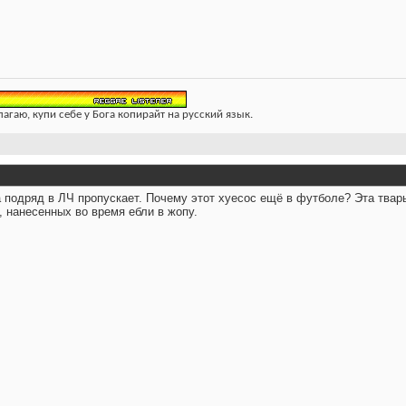
лагаю, купи себе у Бога копирайт на русский язык.
а подряд в ЛЧ пропускает. Почему этот хуесос ещё в футболе? Эта твар
, нанесенных во время ебли в жопу.