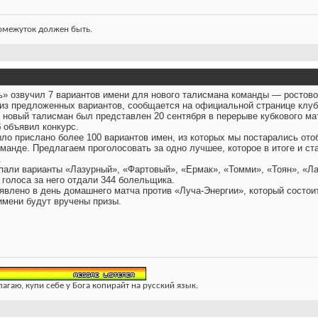
ромежуток должен быть.
» озвучил 7 вариантов имени для нового талисмана команды — ростов
 из предложенных вариантов, сообщается на официальной странице клуб
 новый талисман был представлен 20 сентября в перерыве кубкового ма
 объявил конкурс.
ыло прислано более 100 вариантов имен, из которых мы постарались от
манде. Предлагаем проголосовать за одно лучшее, которое в итоге и с
.
пали варианты «Лазурный», «Фартовый», «Ермак», «Томми», «Тоян», «Ла
 голоса за него отдали 344 болельщика.
явлено в день домашнего матча против «Луча-Энергии», который состоит
имени будут вручены призы.
лагаю, купи себе у Бога копирайт на русский язык.