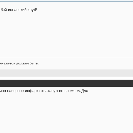
юбой испанский клуб!
ромежуток должен быть.
на наверное инфаркт хватанул во время маДча.