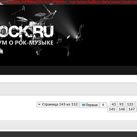
‹С… РїСЂРё Р·Р°РїРёСЃРё РІ С„Р°Р№Р»: /var/www/kulikov/data/www/music-roc
Страница 143 из 152
...
43
93
133
Первая
145
146
147