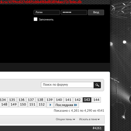
k.ru/47f9cc627c06f1cbb4f6bd8389dacc73/links.db
Запомнить
134
135
136
137
138
139
140
141
142
143
144
148
149
150
151
152
Последняя
Показано с 4,261 по 4,290 из 4541
Опции темы
Искать в теме
#4261