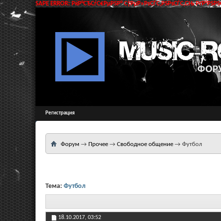
SAPE ERROR: РќР°СЂСѓС€РµРЅР° С†РµР»РѕСЃС‚РЅРѕСЃС‚СЊ РґР°РЅРЅС
Регистрация
Форум
→
Прочее
→
Свободное общение
→
Футбол
Тема:
Футбол
18.10.2017,
03:52