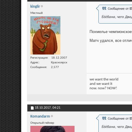
kinglir
Сообщение от
E
Местный
Ёёёбана, чего Два
Похмелье чемпионское 
Матч удался, все отли
Регистрация
18.12.2007
Адрес
Красноярск
Сообщения
2,577
we want the world
and we want it
now. now? NOW!
18.10.2017,
04:21
Komandarm
Сообщение от
E
Открытый геймер
Ёёёбана, чего Два