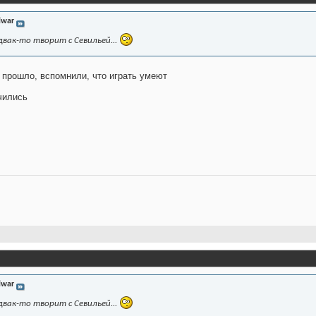
lwar
двак-то творит с Севильей...
прошло, вспомнили, что играть умеют
чились
lwar
двак-то творит с Севильей...