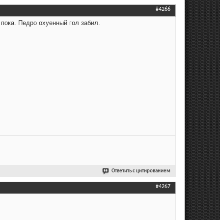
#4266
 пока. Педро охуенный гол забил.
Ответить с цитированием
#4267