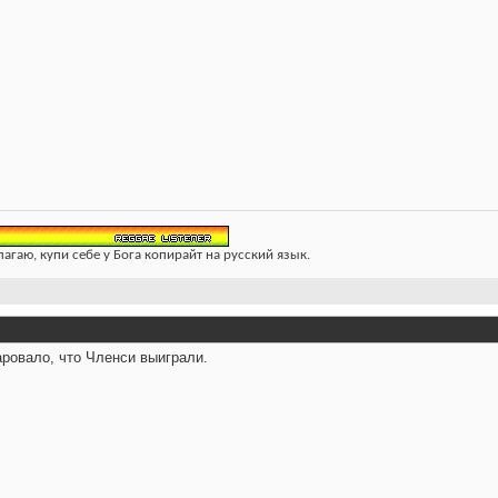
лагаю, купи себе у Бога копирайт на русский язык.
ровало, что Членси выиграли.