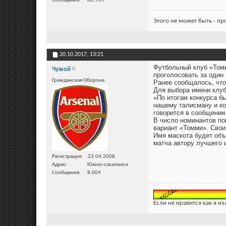
Сообщения
80,935
Этого не может быть - п
20.10.2017,
13:21
Футбольный клуб «Томь
Чужой
проголосовать за один
Гражданская Оборона
Ранее сообщалось, что
Для выбора имени клуб
«По итогам конкурса б
нашему талисману и ко
говорится в сообщении
В число номинантов по
вариант «Томми». Свои
Имя маскота будет объ
матча автору лучшего 
Регистрация
23.04.2008
Адрес
Южно-сахалинск
Сообщения
8,004
Если не нравится как я из