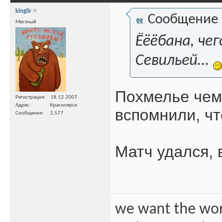
kinglir
Сообщение
Местный
Ёёёбана, че
Севильей...
Похмелье чем
Регистрация
18.12.2007
Адрес
Красноярск
вспомнили, чт
Сообщения
2,577
Матч удался, 
we want the wo