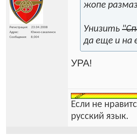
жопе разма
Унизить
"С
Регистрация
23.04.2008
Адрес
Южно-сахалинск
Сообщения
8,004
да еще и на 
УРА!
Если не нравитс
русский язык.