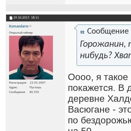
29.10.2017,
18:11
Komandarm
Сообщение
Открытый геймер
Горожанин, 
нибудь? Хва
Оооо, я такое
Регистрация
23.05.2007
покажется. В 
Адрес
Пустошь
Сообщения
80,935
деревне Халде
Васюгане - эт
по бездорожь
на 50.