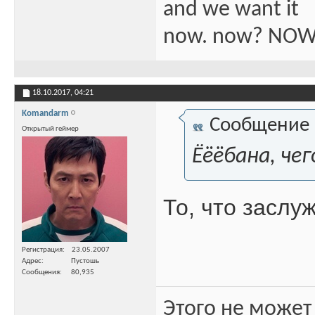
and we want it
now. now? NOW
18.10.2017,
04:21
Komandarm
Сообщение
Открытый геймер
Ёёёбана, че
То, что заслу
Регистрация
23.05.2007
Адрес
Пустошь
Сообщения
80,935
Этого не может