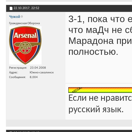
22.10.2017,
22:52
3-1, пока что
Чужой
Гражданская Оборона
что маДч не с
Марадона прис
полностью.
Регистрация
23.04.2008
Адрес
Южно-сахалинск
Сообщения
8,004
Если не нравитс
русский язык.