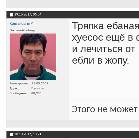
19.10.2017,
06:54
Тряпка ебаная
Komandarm
Открытый геймер
хуесос ещё в 
и лечиться от
ебли в жопу.
Регистрация
23.05.2007
Адрес
Пустошь
Сообщения
80,935
Этого не может
20.10.2017,
13:21