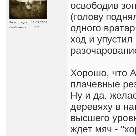
освободив зон
(голову подня
Регистрация
12.09.2008
одного вратар
Сообщения
8,517
ход и упустил
разочаровани
Хорошо, что А
плачевные ре
Ну и да, жела
деревяху в на
высшего уровн
ждет мяч - "х