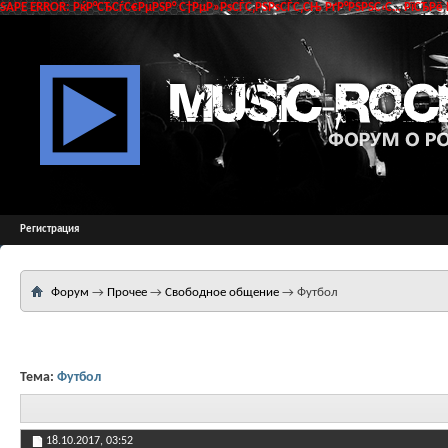
SAPE ERROR: РќР°СЂСѓС€РµРЅР° С†РµР»РѕСЃС‚РЅРѕСЃС‚СЊ РґР°РЅРЅС‹С… РїСЂРё 
Регистрация
Форум
→
Прочее
→
Свободное общение
→
Футбол
Тема:
Футбол
18.10.2017,
03:52