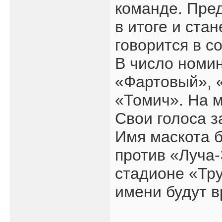
команде. Пред
в итоге и ста
говорится в с
В число номи
«Фартовый», 
«Томич». На 
Свои голоса з
Имя маскота 
против «Луча-
стадионе «Тру
имени будут в