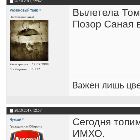
26.10.2017,
19:42
Вылетела Томь
Резиновый танк
Необязательный
Позор Саная в
Регистрация
12.09.2008
Сообщения
8,517
Важен лишь цве
28.10.2017,
12:57
Сегодня топим
Чужой
Гражданская Оборона
ИМХО.