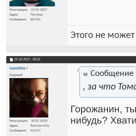
Регистрация
23.05.2007
Адрес
Пустошь
Сообщения
80,935
Этого не может
29.10.2017,
18:02
Gambitka
Сообщение
Олдовый
, за что То
Горожанин, ты
нибудь? Хвати
Регистрация
30.01.2010
Адрес
RacCoon-City
Сообщения
43,672