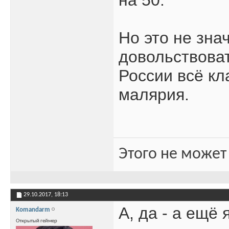
Но это не знач
довольствовать
России всё кл
малярия.
Этого не может
29.10.2017,
18:13
А, да - а ещё 
Komandarm
Открытый геймер