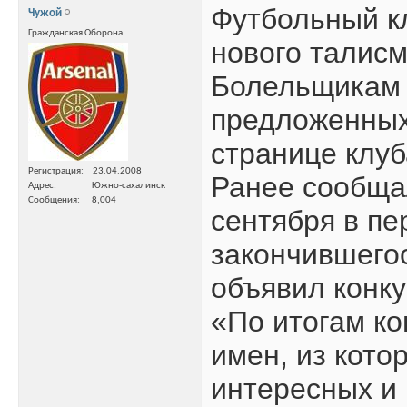
Футбольный к
Чужой
Гражданская Оборона
нового талис
Болельщикам п
предложенных
странице клуб
Регистрация
23.04.2008
Ранее сообща
Адрес
Южно-сахалинск
Сообщения
8,004
сентября в пе
закончившего
объявил конку
«По итогам ко
имен, из кото
интересных и