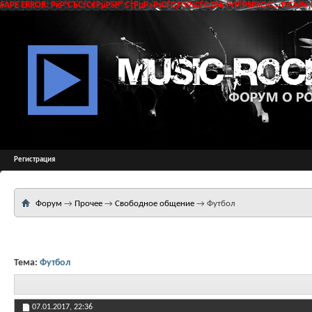
SAPE ERROR: РќР°СЂСѓС€РµРЅР° С†РµР»РѕСЃС‚РЅРѕСЃС‚СЊ РґР°РЅРЅС‹С… РїСЂРё 
Регистрация
Форум
→
Прочее
→
Свободное общение
→
Футбол
Тема:
Футбол
07.01.2017,
22:36