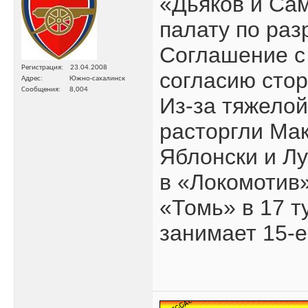
«Дьяков и Сам
палату по ра
Соглашение с
Регистрация
23.04.2008
согласию стор
Адрес
Южно-сахалинск
Сообщения
8,004
Из-за тяжелой
расторгли Ма
Яблонски и Лу
в «Локомотив»
«Томь» в 17 т
занимает 15-е