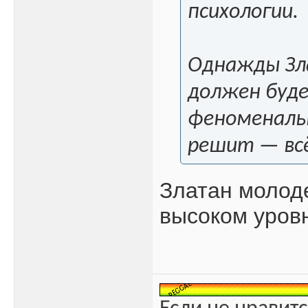
психологии.
Однажды Зл
должен буде
феноменальн
решит — всё
Златан молоде
высоком уровн