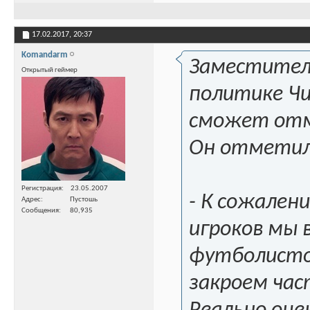
17.02.2017,
20:37
Komandarm
Заместитель
Открытый геймер
политике Чи
сможет отм
Он отметил,
Регистрация
23.05.2007
- К сожален
Адрес
Пустошь
Сообщения
80,935
игроков мы в
футболистов
закроем час