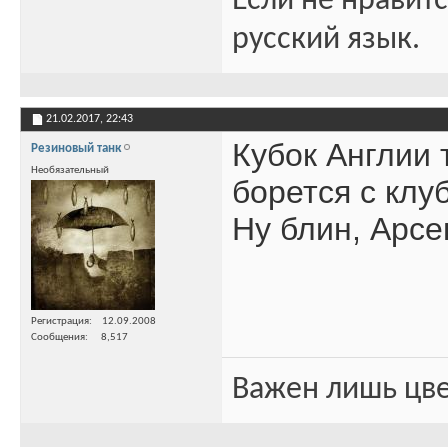
Если не нравитс
русский язык.
21.02.2017,
22:43
Кубок Англии 
Резиновый танк
Необязательный
борется с клу
Ну блин, Арсен
Регистрация
12.09.2008
Сообщения
8,517
Важен лишь цве