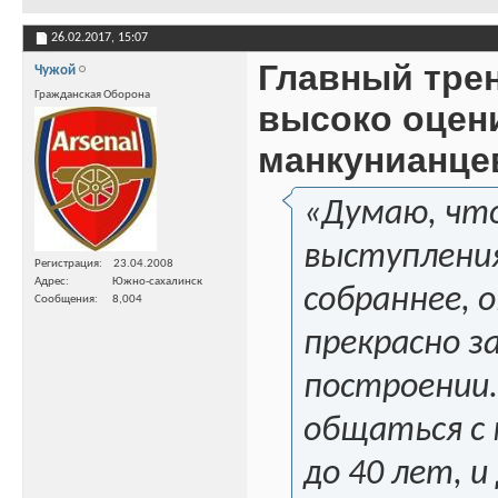
26.02.2017,
15:07
Главный тре
Чужой
Гражданская Оборона
высоко оцен
манкунианце
«Думаю, что
выступления
Регистрация
23.04.2008
Адрес
Южно-сахалинск
собраннее, 
Сообщения
8,004
прекрасно з
построении.
общаться с 
до 40 лет, и