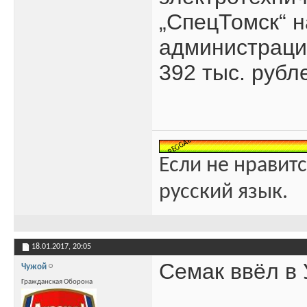
„СпецТомск“ н
администрации
392 тыс. рубл
Если не нравитс
русский язык.
18.01.2017,
20:05
Семак ввёл в 
Чужой
Гражданская Оборона