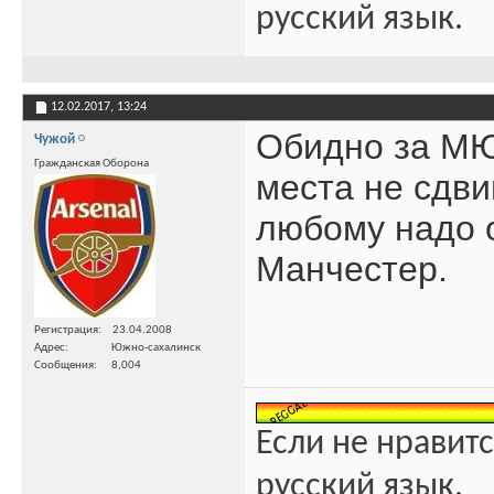
русский язык.
12.02.2017,
13:24
Обидно за МЮ,
Чужой
Гражданская Оборона
места не сдвин
любому надо 
Манчестер.
Регистрация
23.04.2008
Адрес
Южно-сахалинск
Сообщения
8,004
Если не нравитс
русский язык.