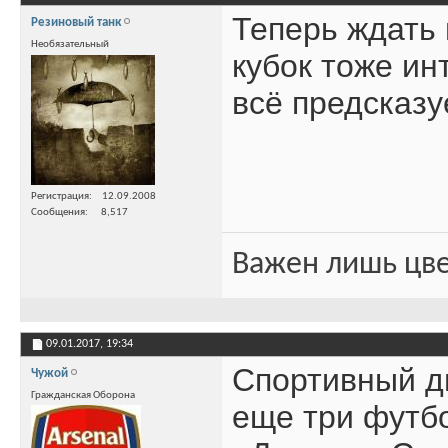
Теперь ждать 
Резиновый танк
Необязательный
кубок тоже ин
всё предсказ
Регистрация
12.09.2008
Сообщения
8,517
Важен лишь цве
09.01.2017,
19:34
Спортивный д
Чужой
Гражданская Оборона
еще три футбо