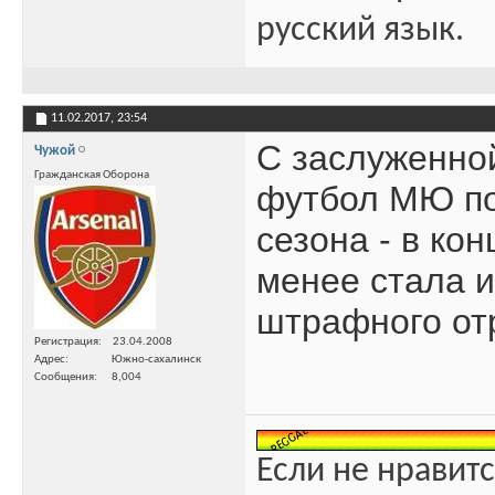
русский язык.
11.02.2017,
23:54
С заслуженно
Чужой
Гражданская Оборона
футбол МЮ по
сезона - в ко
менее стала и
штрафного отр
Регистрация
23.04.2008
Адрес
Южно-сахалинск
Сообщения
8,004
Если не нравитс