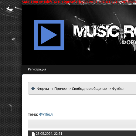
SAPE ERROR: РќР°СЂСѓС€РµРЅР° С†РµР»РѕСЃС‚РЅРѕСЃС‚СЊ РґР°РЅРЅС
Регистрация
Форум
→
Прочее
→
Свободное общение
→
Футбол
Тема:
Футбол
25.05.2024,
22:31