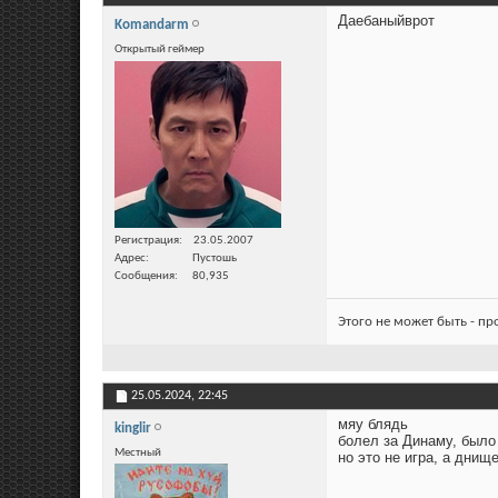
Даебаныйврот
Komandarm
Открытый геймер
Регистрация
23.05.2007
Адрес
Пустошь
Сообщения
80,935
Этого не может быть - п
25.05.2024,
22:45
мяу блядь
kinglir
болел за Динаму, было
Местный
но это не игра, а днищ