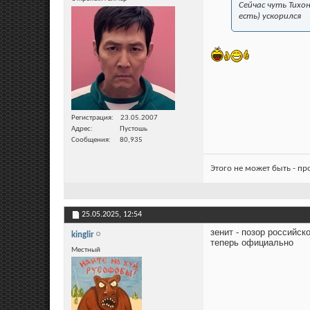
Сейчас чуть Тихо
есть) ускорился
Регистрация
23.05.2007
Адрес
Пустошь
Сообщения
80,935
Этого не может быть - п
25.05.2025,
12:54
зенит - позор российск
kinglir
теперь официально
Местный