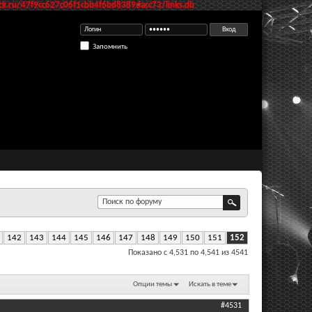
k.ru/47f9cc627c06f1cbb4f6bd8389dacc73/links.db
Запомнить
142
143
144
145
146
147
148
149
150
151
152
Показано с 4,531 по 4,541 из 4541
Опции темы
Искать в теме
#4531