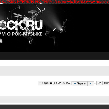
‹С… РїСЂРё Р·Р°РїРёСЃРё РІ С„Р°Р№Р»: /var/www/kulikov/data/www/music-roc
Страница 152 из 152
...
52
102
Первая