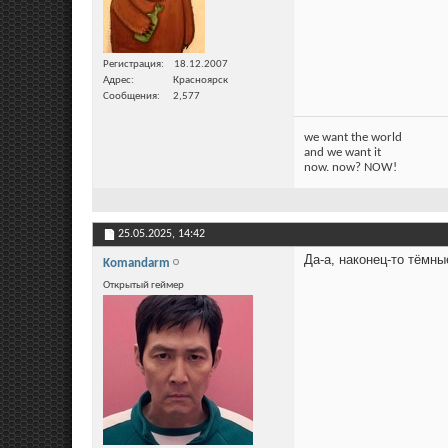
Регистрация
18.12.2007
Адрес
Красноярск
Сообщения
2,577
we want the world
and we want it
now. now? NOW!
25.05.2025,
14:42
Да-а, наконец-то тёмны
Komandarm
Открытый геймер