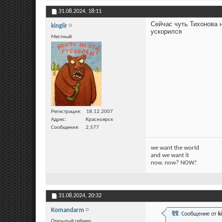
31.08.2024,
18:11
Сейчас чуть Тихонова н
kinglir
ускорился
Местный
Регистрация
18.12.2007
Адрес
Красноярск
Сообщения
2,577
we want the world
and we want it
now. now? NOW!
31.08.2024,
20:32
Komandarm
Сообщение от
k
Открытый геймер