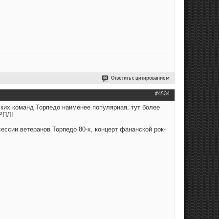
Ответить с цитированием
#4534
ких команд Торпедо наименее популярная, тут более
 РПЛ!
ессии ветеранов Торпедо 80-х, концерт фананской рок-