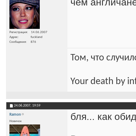
чём англичан
Регистрация
14.06.2007
Адрес
fuckland
Сообщения
876
Том, что случил
Your death by in
24.06.2007,
19:59
бля... как об
Ramon
Новичок