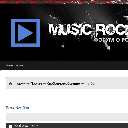
SAPE ERROR: РќР°СЂСѓС€РµРЅР° С†РµР»РѕСЃС‚РЅРѕСЃС‚СЊ РґР°РЅРЅС‹С… РїСЂРё 
Регистрация
Форум
→
Прочее
→
Свободное общение
→
Футбол
Тема:
Футбол
16.06.2007,
15:49