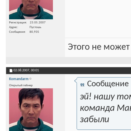
Регистрация
23.05.2007
Адрес
Пустошь
Сообщения
80,935
Этого не может
02.08.2007,
00:01
Komandarm
Сообщение
Открытый геймер
эй! нашу то
команда Мак
забыли