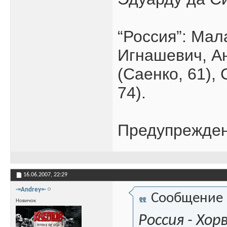
“Россия”: Мал
Игнашевич, Ан
(Саенко, 61),
74).
Предупреждени
16.06.2007,
22:29
-=Andrey=-
Сообщение
Новичок
Россия - Хор