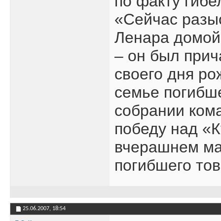
по факту гибе
«Сейчас разыс
Ленара домой
– он был прич
своего дня ро
семье погибше
собрании ком
победу над «
вчерашнем ма
погибшего то
25.06.2007,
18:54