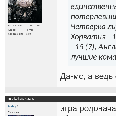
единственны
потерпевшие
Четверка ли
Регистрация
14.06.2007
Адрес
Tomsk
Сообщения
148
Хорватия - 1
- 15 (7), Ан
лучшие кома
Да-мс, а ведь
16.06.2007,
22:32
игра родонача
today
Участник