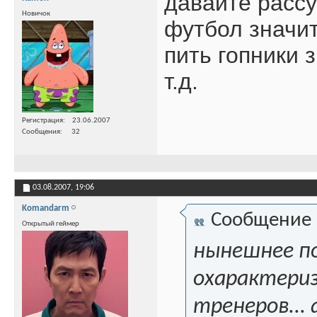
давайте рассу
Новичок
футбол значит
пить гопники 
т.д.
Регистрация
23.06.2007
Сообщения
32
03.08.2007,
19:06
Komandarm
Сообщение
Открытый геймер
нынешнее п
охарактериз
тренеров... 