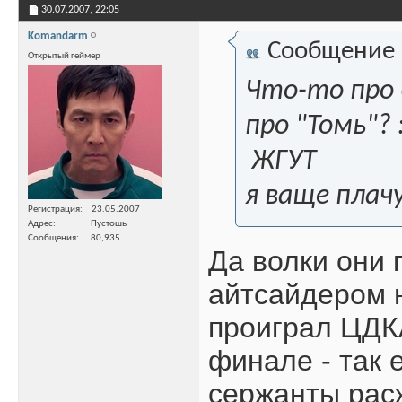
30.07.2007,
22:05
Komandarm
Сообщение
Открытый геймер
Что-то про 
про "Томь"? 
ЖГУТ
я ваще плачу
Регистрация
23.05.2007
Адрес
Пустошь
Сообщения
80,935
Да волки они п
айтсайдером 
проиграл ЦДКА
финале - так 
сержанты расж