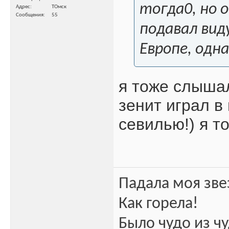
тогда0, но 
Адрес
ТОмск
Сообщения
55
подавал вид
Европе, одна
я тоже слышал
зенит играл в
севилью!) я т
Падала моя зве
Как горела!
Было чудо из чу