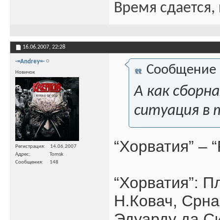
Время сдается, 
16.06.2007,
22:28
-=Andrey=-
Сообщение
Новичок
А как сборн
ситуация в 
“Хорватия” – “
Регистрация
14.06.2007
Адрес
Tomsk
Сообщения
148
“Хорватия”: П
Н.Ковач, Срна
Эдуарду да С