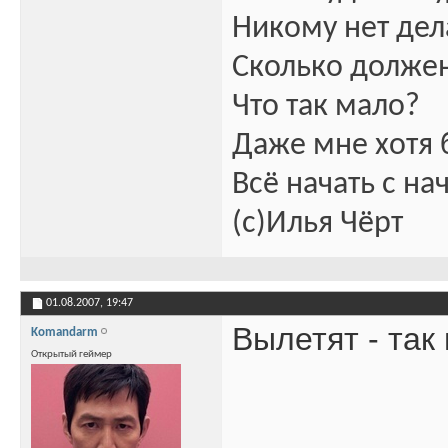
Никому нет дел
Сколько должен
Что так мало?
Даже мне хотя 
Всё начать с на
(с)Илья Чёрт
01.08.2007,
19:47
Вылетят - так 
Komandarm
Открытый геймер