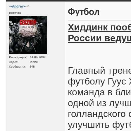
-=Andrey=-
Футбол
Новичок
Хиддинк поо
России веду
Регистрация
14.06.2007
Адрес
Tomsk
Сообщения
148
Главный трен
футболу Гуус 
команда в бл
одной из луч
голландского 
улучшить фут