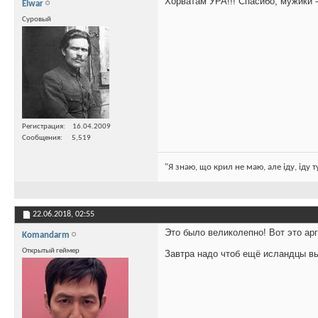
Хорватам УРА!!! Спасибо, мужики -
Elwar
Суровый
Регистрация
16.04.2009
Сообщения
5,519
"Я знаю, що крил не маю, але іду, іду 
22.06.2018,
02:55
Это было великолепно! Вот это ар
Komandarm
Открытый геймер
Завтра надо чтоб ещё исландцы в