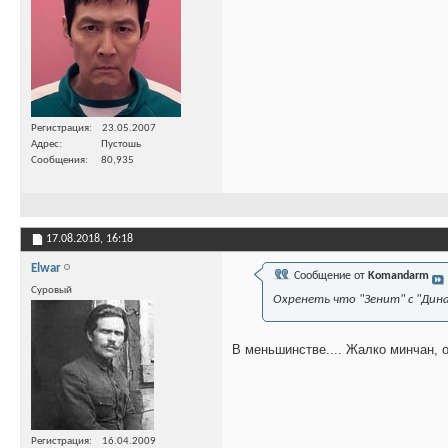
Регистрация
23.05.2007
Адрес
Пустошь
Сообщения
80,935
17.08.2018,
16:18
Elwar
Сообщение от
Komandarm
Суровый
Охренеть что "Зенит" с "Дина
В меньшинстве.... Жалко минчан, о
Регистрация
16.04.2009