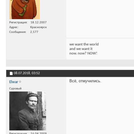
Регистрация
18.12.2007
Адрес
Красноярск
Сообщения
2,577
we want the world
and we want it
now. now? NOW!
08.07.2018,
03:52
Всё, отмучились.
Elwar
Суровый
Регистрация
16.04.2009