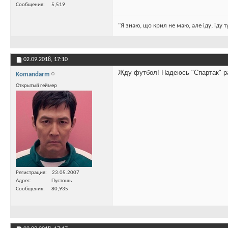
Сообщения
5,519
"Я знаю, що крил не маю, але іду, іду 
02.09.2018,
17:10
Жду футбол! Надеюсь "Спартак" ра
Komandarm
Открытый геймер
Регистрация
23.05.2007
Адрес
Пустошь
Сообщения
80,935