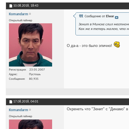
10.08.2018,
18:43
Komandarm
Сообщение от
Elwar
Открытый геймер
Зенит в Минске слил местном
Как же я теперь жалею, что не
О да-а - это было эпично!
Регистрация
23.05.2007
Адрес
Пустошь
Сообщения
80,935
17.08.2018,
04:01
Охренеть что "Зенит" с "Динамо" в
Komandarm
Открытый геймер