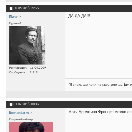
30.06.2018,
22:29
ДА-ДА-ДА!!!
Elwar
Суровый
Регистрация
16.04.2009
Сообщения
5,519
"Я знаю, що крил не маю, але іду, іду 
01.07.2018,
00:49
Матч Аргентина-Франция можно оп
Komandarm
Открытый геймер