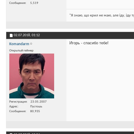
Сообщения
5,519
"Я знаю, що крил не маю, але іду, іду 
02.07.2018,
01:12
Игорь - спасибо тебе!
Komandarm
Открытый геймер
Регистрация
23.05.2007
Адрес
Пустошь
Сообщения
80,935