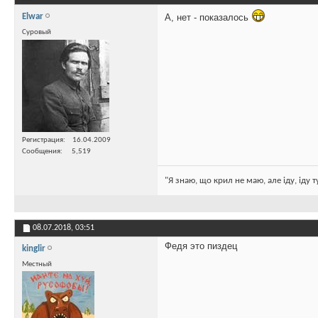
Elwar
А, нет - показалось
Суровый
Регистрация
16.04.2009
Сообщения
5,519
"Я знаю, що крил не маю, але іду, іду 
08.07.2018,
03:51
Федя это пиздец
kinglir
Местный