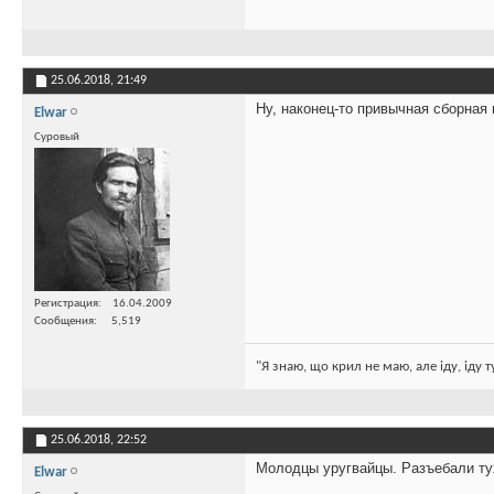
25.06.2018,
21:49
Ну, наконец-то привычная сборная 
Elwar
Суровый
Регистрация
16.04.2009
Сообщения
5,519
"Я знаю, що крил не маю, але іду, іду 
25.06.2018,
22:52
Молодцы уругвайцы. Разъебали т
Elwar