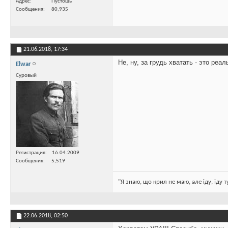
Адрес
Пустошь
Сообщения
80,935
21.06.2018,
17:34
Не, ну, за грудь хватать - это реал
Elwar
Суровый
Регистрация
16.04.2009
Сообщения
5,519
"Я знаю, що крил не маю, але іду, іду 
22.06.2018,
02:50