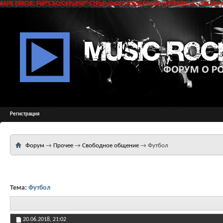
SAPE ERROR: РќР°СЂСѓС€РµРЅР° С†РµР»РѕСЃС‚РЅРѕСЃС‚СЊ РґР°РЅРЅС‹С… РїСЂРё 
Регистрация
Форум
→
Прочее
→
Свободное общение
→
Футбол
Тема:
Футбол
20.06.2018,
21:02