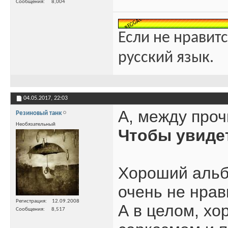
Сообщения
8,004
Если не нравитс
русский язык.
04.05.2017,
22:03
А, между проч
Резиновый танк
Необязательный
Чтобы увиде
Хороший альб
очень не нрави
Регистрация
12.09.2008
А в целом, хо
Сообщения
8,517