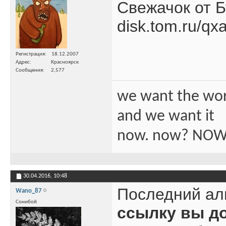
Свежачок от 
disk.tom.ru/qx
Регистрация
18.12.2007
Адрес
Красноярск
Сообщения
2,577
we want the wo
and we want it
now. now? NOW
30.04.2016,
10:48
Последний ал
Wano_87
Сонибой
ссылку вы д