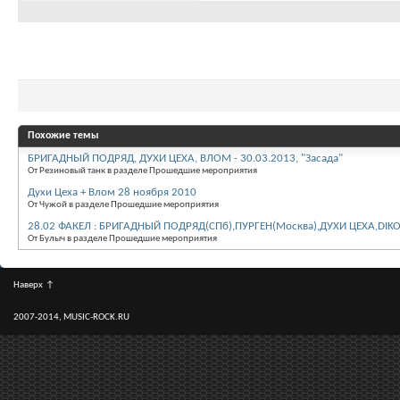
Похожие темы
БРИГАДНЫЙ ПОДРЯД, ДУХИ ЦЕХА, ВЛОМ - 30.03.2013, "Засада"
От Резиновый танк в разделе Прошедшие мероприятия
Духи Цеха + Влом 28 ноября 2010
От Чужой в разделе Прошедшие мероприятия
28.02 ФАКЕЛ : БРИГАДНЫЙ ПОДРЯД(СПб),ПУРГЕН(Москва),ДУХИ ЦЕХА,DIK
От Булыч в разделе Прошедшие мероприятия
Наверх
↑
2007-2014, MUSIC-ROCK.RU