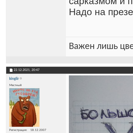
сарказмом и п
Надо на презе
Важен лишь цве
22.12.2021,
20:47
kinglir
Местный
Регистрация
18.12.2007