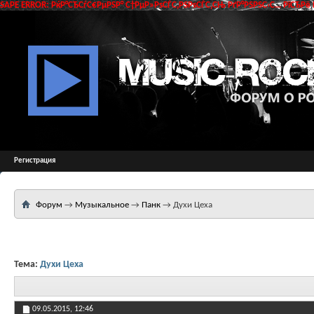
SAPE ERROR: РќР°СЂСѓС€РµРЅР° С†РµР»РѕСЃС‚РЅРѕСЃС‚СЊ РґР°РЅРЅС‹С… РїСЂРё 
Регистрация
Форум
→
Музыкальное
→
Панк
→
Духи Цеха
Тема:
Духи Цеха
09.05.2015,
12:46