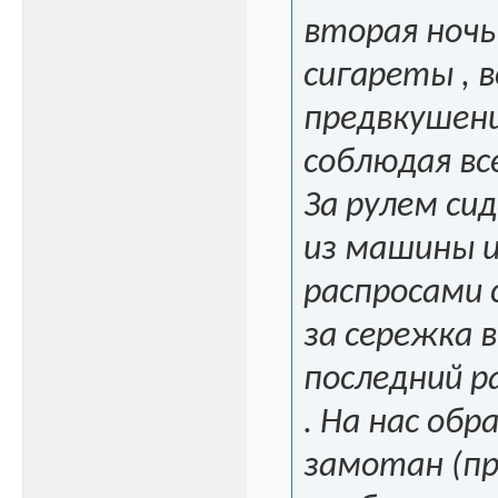
вторая ночь
сигареты , в
предвкушени
соблюдая вс
За рулем си
из машины и
распросами с
за сережка в
последний р
. На нас обр
замотан (пр