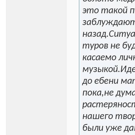
это такой п
заблуждают
назад.Ситуа
туров не бу
касаемо лич
музыкой.Иде
до ебени ма
пока,не дум
растерянос
нашего тво
были уже да