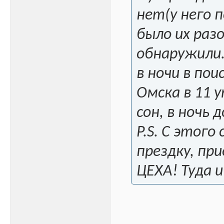
нет(у него 
было их разо
обнаружили.
в ночи в пои
Омска в 11 у
сон, в ночь 
P.S. С этог
прездку, при
ЦЕХА! Туда и