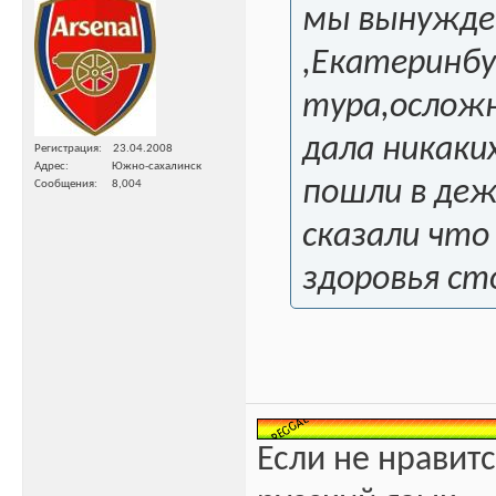
мы вынужде
,Екатеринбу
тура,осложн
дала никаки
Регистрация
23.04.2008
Адрес
Южно-сахалинск
пошли в деж
Сообщения
8,004
сказали что
здоровья ст
Если не нравитс