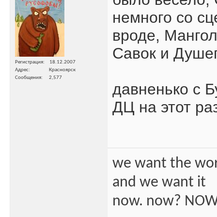
немного со сц
вроде, Мангол
Савок и Душе
Регистрация
18.12.2007
Адрес
Красноярск
Сообщения
2,577
давненько с Б
ДЦ на этот ра
we want the wo
and we want it
now. now? NOW