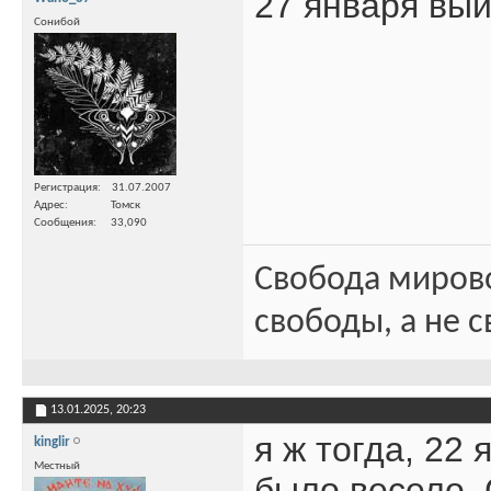
27 января вый
Сонибой
Регистрация
31.07.2007
Адрес
Томск
Сообщения
33,090
Свобода миров
свободы, а не с
13.01.2025,
20:23
я ж тогда, 22
kinglir
Местный
было весело, 