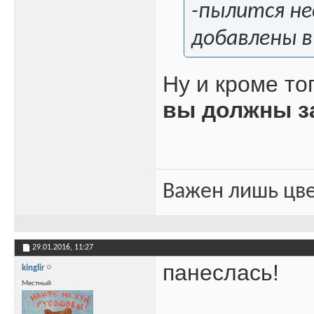
-пылится не
добавлены в
Ну и кроме то
вы должны з
Важен лишь цве
29.01.2016,
11:27
панеслась!
kinglir
Местный