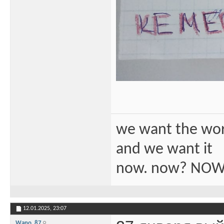
we want the wo
and we want it
now. now? NOW
12.01.2025,
23:07
Wano_87