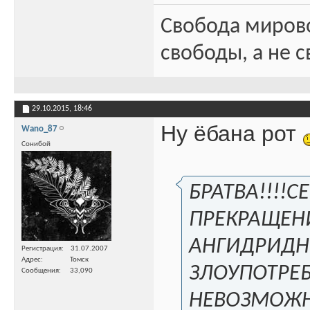
Свобода миров
свободы, а не с
29.10.2015,
18:46
Ну ёбана рот
Wano_87
Сонибой
БРАТВА!!!!
ПРЕКРАЩЕН
АНГИДРИДНО
Регистрация
31.07.2007
Адрес
Томск
ЗЛОУПОТРЕ
Сообщения
33,090
НЕВОЗМОЖН