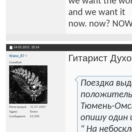
we want the wo
and we want it
now. now? NOW
14.05.2015,
10:14
Гитарист Духо
Wano_87
Сонибой
Поездка выда
положитель
Тюмень-Омск
Регистрация
31.07.2007
Адрес
Томск
опишу один 
Сообщения
33,090
" На небоск