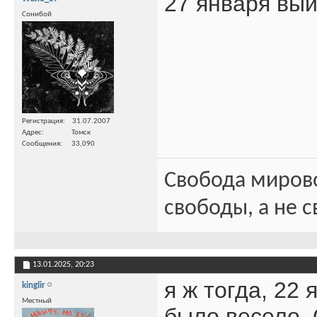
27 января вый
Сонибой
Регистрация
31.07.2007
Адрес
Томск
Сообщения
33,090
Свобода миров
свободы, а не с
13.01.2025,
20:23
я ж тогда, 22
kinglir
Местный
было весело, 