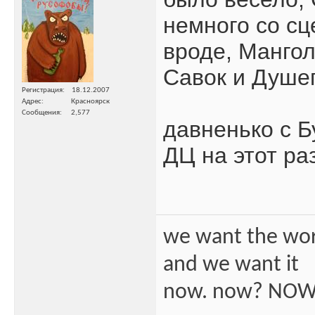
немного со сц
вроде, Мангол
Савок и Душе
Регистрация
18.12.2007
Адрес
Красноярск
Сообщения
2,577
давненько с Б
ДЦ на этот ра
we want the wo
and we want it
now. now? NOW