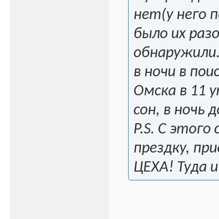
нет(у него 
было их разо
обнаружили.
в ночи в пои
Омска в 11 у
сон, в ночь 
P.S. С этог
прездку, при
ЦЕХА! Туда и