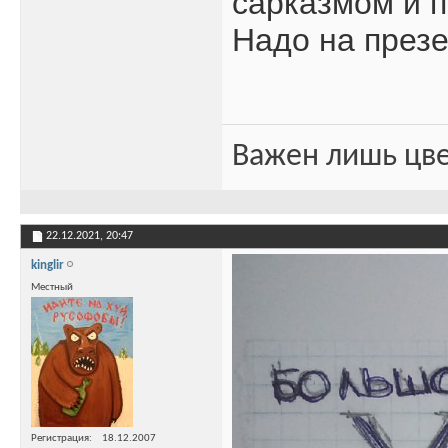
сарказмом и п
Надо на презе
Важен лишь цве
22.12.2021,
20:47
kinglir
Местный
Регистрация
18.12.2007