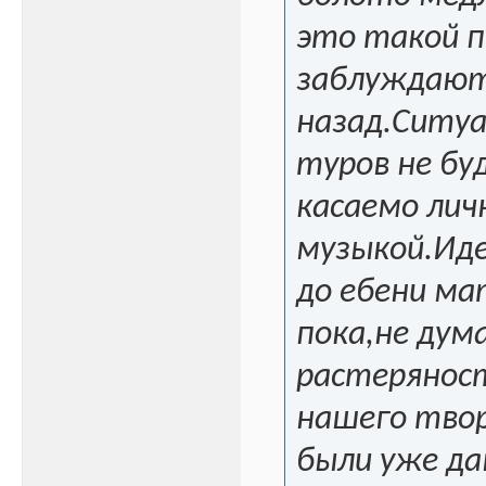
это такой п
заблуждают
назад.Ситуа
туров не бу
касаемо лич
музыкой.Иде
до ебени ма
пока,не дум
растерянос
нашего тво
были уже да