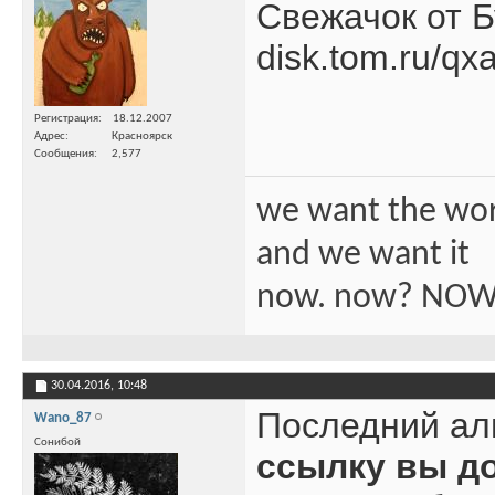
Свежачок от 
disk.tom.ru/qx
Регистрация
18.12.2007
Адрес
Красноярск
Сообщения
2,577
we want the wo
and we want it
now. now? NOW
30.04.2016,
10:48
Последний ал
Wano_87
Сонибой
ссылку вы д