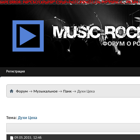
SAPE ERROR: РќР°СЂСѓС€РµРЅР° С†РµР»РѕСЃС‚РЅРѕСЃС‚СЊ РґР°РЅРЅС‹С… РїСЂРё 
Регистрация
Форум
→
Музыкальное
→
Панк
→
Духи Цеха
Тема:
Духи Цеха
09.05.2015,
12:46