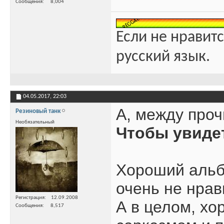
Сообщения
8,004
Если не нравитс
русский язык.
04.05.2017,
22:03
А, между проч
Резиновый танк
Необязательный
Чтобы увиде
Хороший альб
очень не нрави
Регистрация
12.09.2008
А в целом, хо
Сообщения
8,517