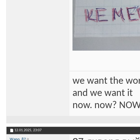
we want the wo
and we want it
now. now? NOW
12.01.2025,
23:07
Wano_87