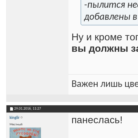
-пылится не
добавлены в
Ну и кроме то
вы должны з
Важен лишь цве
29.01.2016,
11:27
панеслась!
kinglir
Местный