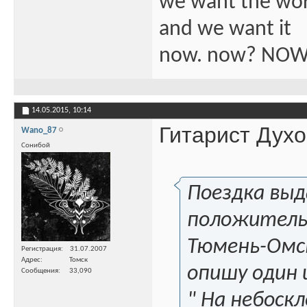
we want the wo
and we want it
now. now? NOW
14.05.2015,
10:14
Гитарист Духо
Wano_87
Сонибой
Поездка выда
положитель
Тюмень-Омск
Регистрация
31.07.2007
Адрес
Томск
опишу один 
Сообщения
33,090
" На небоск