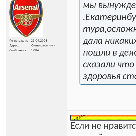
мы вынужде
,Екатеринбу
тура,осложн
дала никаки
Регистрация
23.04.2008
Адрес
Южно-сахалинск
пошли в деж
Сообщения
8,004
сказали что
здоровья ст
Если не нравитс