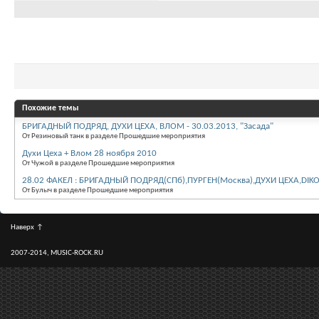
Похожие темы
БРИГАДНЫЙ ПОДРЯД, ДУХИ ЦЕХА, ВЛОМ - 30.03.2013, "Засада"
От Резиновый танк в разделе Прошедшие мероприятия
Духи Цеха + Влом 28 ноября 2010
От Чужой в разделе Прошедшие мероприятия
28.02 ФАКЕЛ : БРИГАДНЫЙ ПОДРЯД(СПб),ПУРГЕН(Москва),ДУХИ ЦЕХА,DIK
От Булыч в разделе Прошедшие мероприятия
Наверх
↑
2007-2014, MUSIC-ROCK.RU