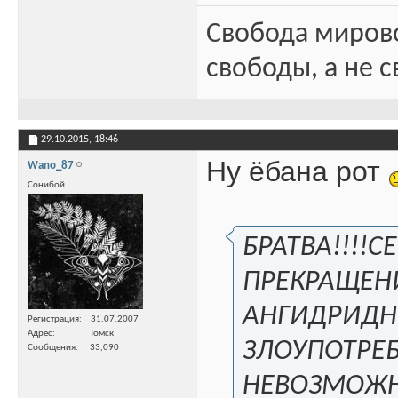
Свобода миров
свободы, а не с
29.10.2015,
18:46
Ну ёбана рот
Wano_87
Сонибой
БРАТВА!!!!
ПРЕКРАЩЕН
АНГИДРИДНО
Регистрация
31.07.2007
Адрес
Томск
ЗЛОУПОТРЕ
Сообщения
33,090
НЕВОЗМОЖН