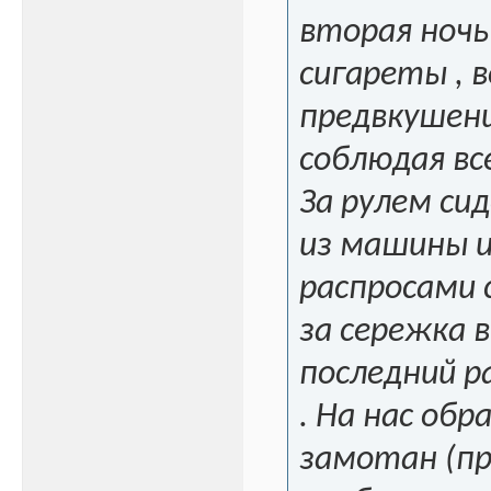
вторая ночь
сигареты , в
предвкушени
соблюдая вс
За рулем си
из машины и
распросами с
за сережка в
последний р
. На нас обр
замотан (пр