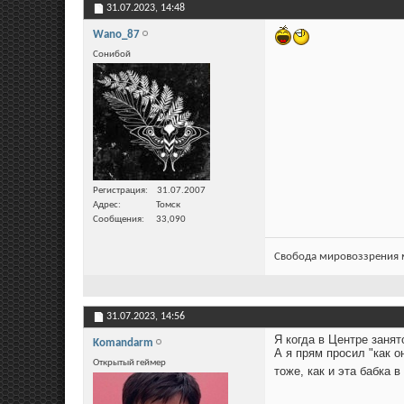
31.07.2023,
14:48
Wano_87
Сонибой
Регистрация
31.07.2007
Адрес
Томск
Сообщения
33,090
Свобода мировоззрения м
31.07.2023,
14:56
Я когда в Центре занят
Komandarm
А я прям просил "как о
Открытый геймер
тоже, как и эта бабка 