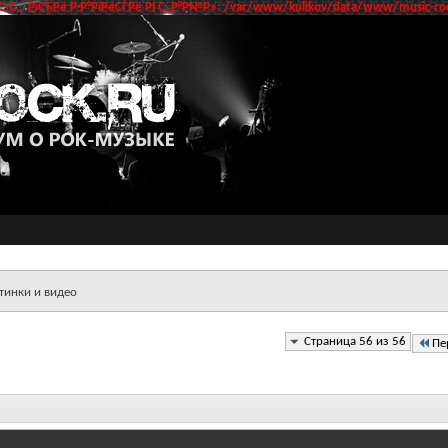
‹С… РїСЂРё Р·Р°РїРёСЃРё РІ С„Р°Р№Р»: /var/www/kulikov/data/www/music-roc
тинки и видео
Страница 56 из 56
Пе