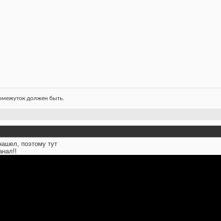
ромежуток должен быть.
нашел, поэтому тут
анал!!