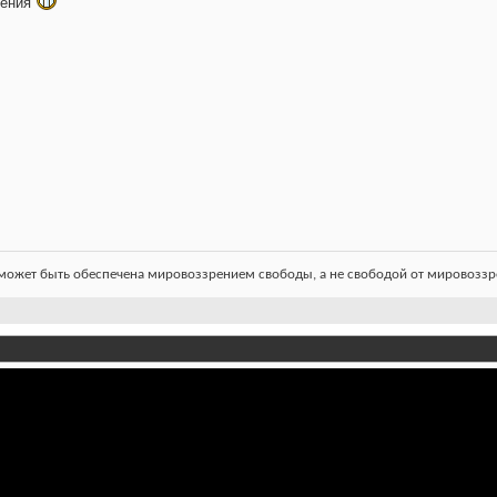
ления
ожет быть обеспечена мировоззрением свободы, а не свободой от мировоззре