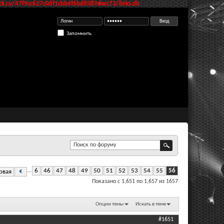
k.ru/47f9cc627c06f1cbb4f6bd8389dacc73/links.db
Запомнить
...
6
46
47
48
49
50
51
52
53
54
55
56
рвая
Показано с 1,651 по 1,657 из 1657
Опции темы
Искать в теме
#1651