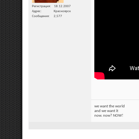
Регистрация
18.12.2007
Адрес
Красноярск
Сообщения
2,577
we want the world
and we want it
now. now? NOW!