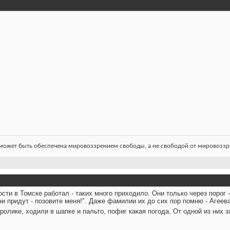
ожет быть обеспечена мировоззрением свободы, а не свободой от мировоззре
ости в Томске работал - таких много приходило. Они только через порог 
ни придут - позовите меня!". Даже фамилии их до сих пор помню - Агеева 
в ролике, ходили в шапке и пальто, пофиг какая погода. От одной из ни