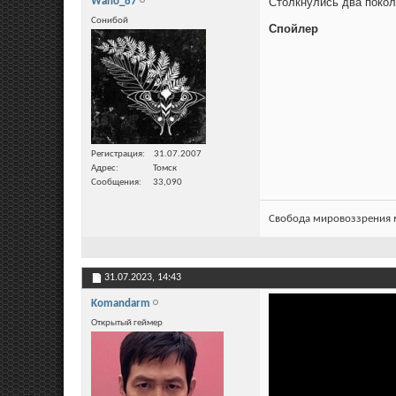
Wano_87
Столкнулись два поко
Сонибой
Спойлер
Регистрация
31.07.2007
Адрес
Томск
Сообщения
33,090
Свобода мировоззрения м
31.07.2023,
14:43
Komandarm
Открытый геймер