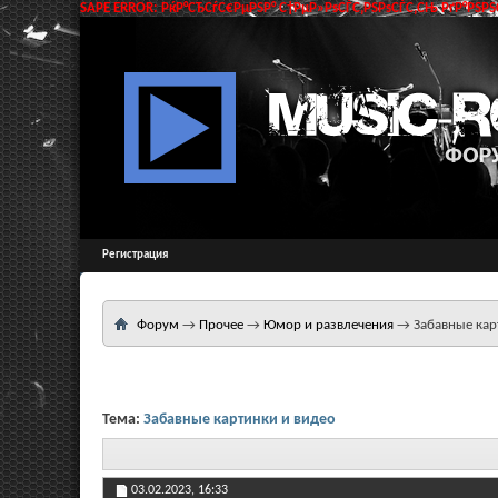
SAPE ERROR: РќР°СЂСѓС€РµРЅР° С†РµР»РѕСЃС‚РЅРѕСЃС‚СЊ РґР°РЅРЅС
Регистрация
Форум
→
Прочее
→
Юмор и развлечения
→
Забавные кар
Тема:
Забавные картинки и видео
03.02.2023,
16:33