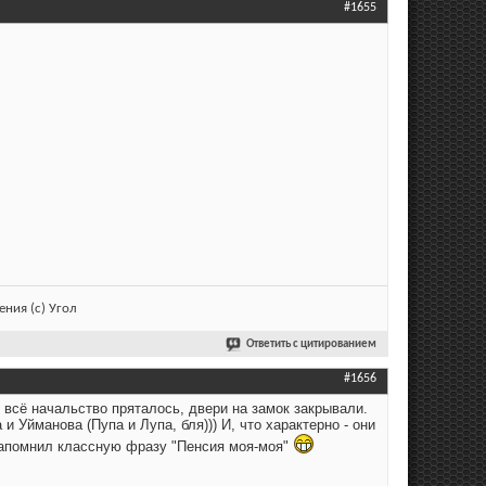
#1655
ния (с) Угол
Ответить с цитированием
#1656
- всё начальство пряталось, двери на замок закрывали.
и Уйманова (Пупа и Лупа, бля))) И, что характерно - они
х запомнил классную фразу "Пенсия моя-моя"