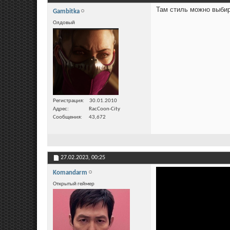
Там стиль можно выбир
Gambitka
Олдовый
Регистрация
30.01.2010
Адрес
RacCoon-City
Сообщения
43,672
27.02.2023,
00:25
Komandarm
Открытый геймер