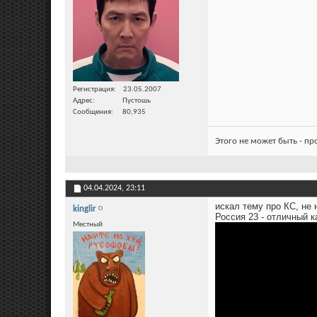
Регистрация
23.05.2007
Адрес
Пустошь
Сообщения
80,935
Этого не может быть - п
04.04.2024,
23:11
искал тему про КС, не 
kinglir
Россия 23 - отличный к
Местный