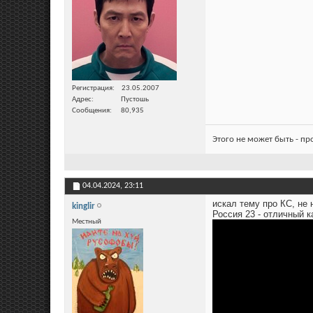
Регистрация
23.05.2007
Адрес
Пустошь
Сообщения
80,935
Этого не может быть - п
04.04.2024,
23:11
искал тему про КС, не 
kinglir
Россия 23 - отличный к
Местный