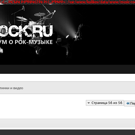
‹С… РїСЂРё Р·Р°РїРёСЃРё РІ С„Р°Р№Р»: /var/www/kulikov/data/www/music-roc
тинки и видео
Страница 56 из 56
Пе