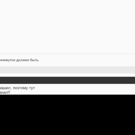
ромежуток должен быть.
нашел, поэтому тут
анал!!