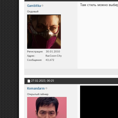
Там стиль можно выбир
Gambitka
Олдовый
Регистрация
30.01.2010
Адрес
RacCoon-City
Сообщения
43,672
27.02.2023,
00:25
Komandarm
Открытый геймер