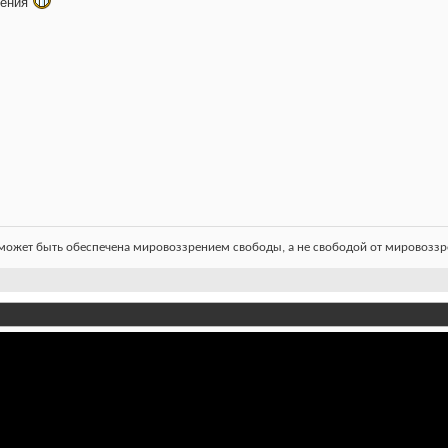
ления
ожет быть обеспечена мировоззрением свободы, а не свободой от мировоззре