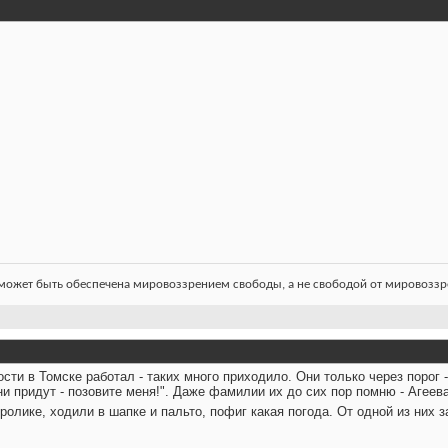
ожет быть обеспечена мировоззрением свободы, а не свободой от мировоззре
ости в Томске работал - таких много приходило. Они только через порог 
ни придут - позовите меня!". Даже фамилии их до сих пор помню - Агеева 
в ролике, ходили в шапке и пальто, пофиг какая погода. От одной из ни