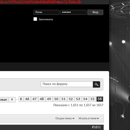
k.ru/47f9cc627c06f1cbb4f6bd8389dacc73/links.db
Запомнить
...
6
46
47
48
49
50
51
52
53
54
55
56
рвая
Показано с 1,651 по 1,657 из 1657
Опции темы
Искать в теме
#1651