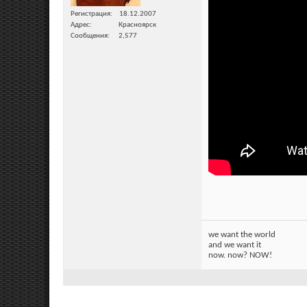
Регистрация
18.12.2007
Адрес
Красноярск
Сообщения
2,577
we want the world
and we want it
now. now? NOW!