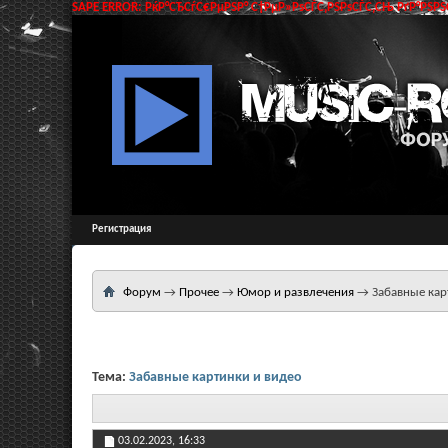
SAPE ERROR: РќР°СЂСѓС€РµРЅР° С†РµР»РѕСЃС‚РЅРѕСЃС‚СЊ РґР°РЅРЅС
Регистрация
Форум
→
Прочее
→
Юмор и развлечения
→
Забавные кар
Тема:
Забавные картинки и видео
03.02.2023,
16:33