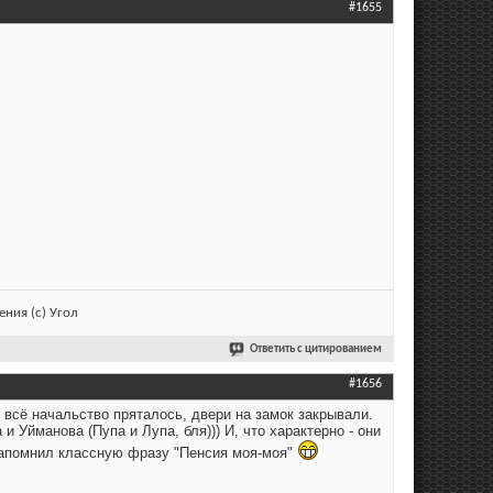
#1655
ния (с) Угол
Ответить с цитированием
#1656
- всё начальство пряталось, двери на замок закрывали.
и Уйманова (Пупа и Лупа, бля))) И, что характерно - они
х запомнил классную фразу "Пенсия моя-моя"