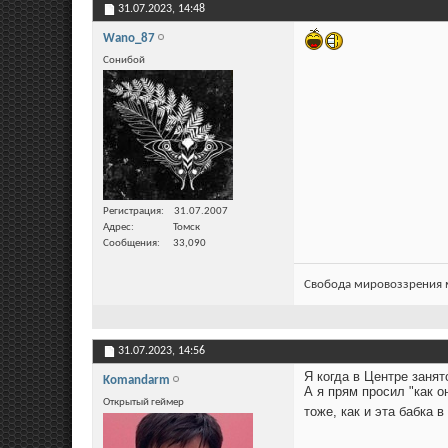
31.07.2023,
14:48
Wano_87
Сонибой
Регистрация
31.07.2007
Адрес
Томск
Сообщения
33,090
Свобода мировоззрения м
31.07.2023,
14:56
Я когда в Центре занят
Komandarm
А я прям просил "как о
Открытый геймер
тоже, как и эта бабка 