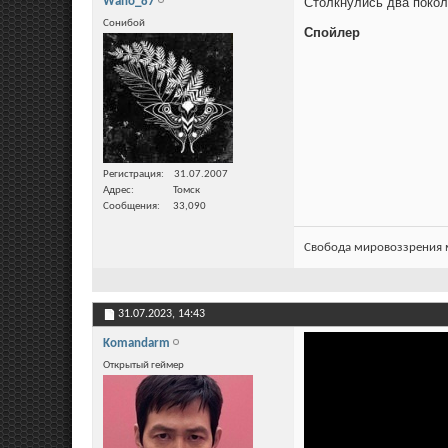
Wano_87
Столкнулись два поко
Сонибой
Спойлер
Регистрация
31.07.2007
Адрес
Томск
Сообщения
33,090
Свобода мировоззрения м
31.07.2023,
14:43
Komandarm
Открытый геймер