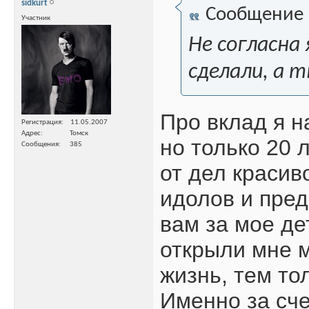
sidkurt
Сообщение
Участник
Не согласна 
сделали, а 
Про вклад я н
Регистрация
11.05.2007
Адрес
Томск
но только 20 
Сообщения
385
от дел красив
идолов и пред
вам за мое де
открыли мне м
жизнь, тем то
Именно за сче