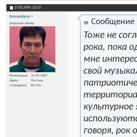
17.02.2009,
22:53
Komandarm
Сообщение
Открытый геймер
Тоже не согл
рока, пока 
мне интерес
свой музыка
Регистрация
23.05.2007
патриотичес
Адрес
Пустошь
Сообщения
80,935
территориал
культурное 
используютс
говоря, рок 