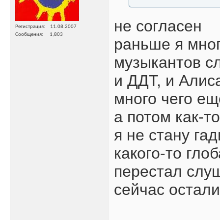
не согласен
Регистрация
11.08.2007
Сообщения
1,803
раньше я мно
музыкантов с
и ДДТ, и Алис
много чего ещ
а потом как-т
я не стану гад
какого-то гло
перестал слу
сейчас остал