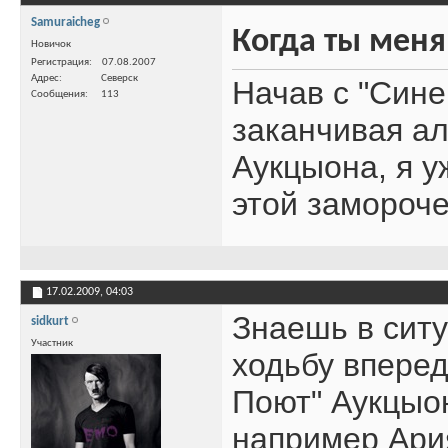
Samuraicheg
Когда ты меня
Новичок
Регистрация
07.08.2007
Адрес
Северск
Начав с "Сине
Сообщения
113
заканчивая а
Аукцыона, я у
этой замороче
17.02.2009,
04:03
Знаешь в сит
sidkurt
Участник
ходьбу вперед
Поют" Аукцыо
например Ария