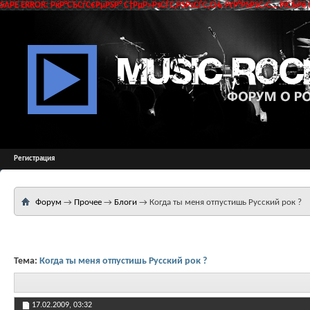
SAPE ERROR: РќР°СЂСѓС€РµРЅР° С†РµР»РѕСЃС‚РЅРѕСЃС‚СЊ РґР°РЅРЅС‹С… РїСЂРё 
Регистрация
Форум
→
Прочее
→
Блоги
→
Когда ты меня отпустишь Русский рок ?
Тема:
Когда ты меня отпустишь Русский рок ?
17.02.2009,
03:32