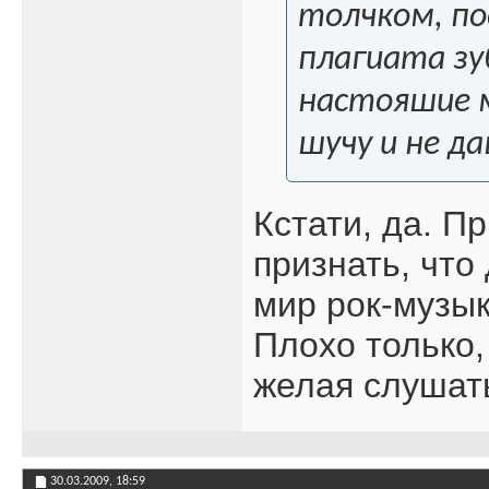
толчком, по
плагиата з
настояшие м
шучу и не д
Кстати, да. П
признать, что
мир рок-музык
Плохо только,
желая слушать
30.03.2009,
18:59