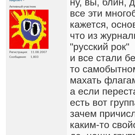
ну, вы, блин, 
Кирпич
Активный участник
все эти много
кажется, осно
что из журнал
"русский рок"
Регистрация
11.08.2007
и все стали бе
Сообщения
1,803
то самобытно
махать флага
а если перест
есть вот групп
зачем причисл
каким-то свой