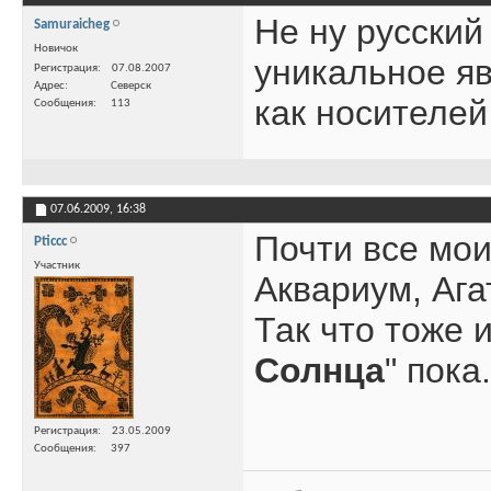
Не ну русский
Samuraicheg
Новичок
уникальное яв
Регистрация
07.08.2007
Адрес
Северск
как носителей
Сообщения
113
07.06.2009,
16:38
Почти все мои
Pticcc
Участник
Аквариум, Ага
Так что тоже и
Солнца
" пока.
Регистрация
23.05.2009
Сообщения
397