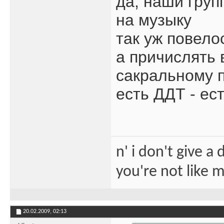
да, наши груп
на музыку
так уж повело
а причислять 
сакральному п
есть ДДТ - ест
n' i don't give a
you're not like 
20.02.2009,
02:13