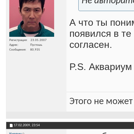
Не авторит
А что ты пони
появился в те
Регистрация
23.05.2007
согласен.
Адрес
Пустошь
Сообщения
80,935
P.S. Аквариум 
Этого не может
17.02.2009,
23:54