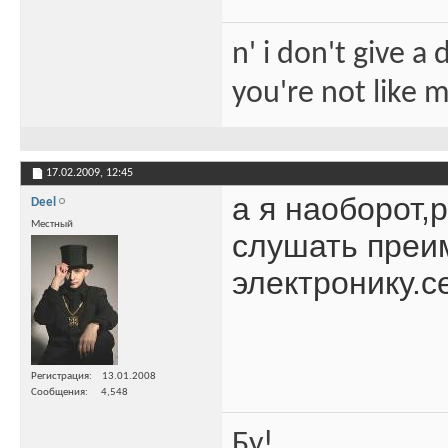
n' i don't give a
you're not like 
17.02.2009,
12:45
а я наоборот,
Deel
Местный
слушать преи
электронику.с
Регистрация
13.01.2008
Сообщения
4,548
Бу!