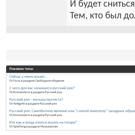
И будет сниться
Тем, кто был до
Похожие темы
Сейчас у меня играет...
От Гость в разделе Свободное общение
С кого для вас начинался русский рок?
От Komandarm в разделе Русский рок
Русский рок - музыка протеста?
От Antigoth в разделе Русский рок
Русский рок: Самобытное явление или "слепой имитатор" западных обра
От Komandarm в разделе Русский рок
Кто как и когда учился играть на гитаре?
От SpellSing в разделе Музыкантам