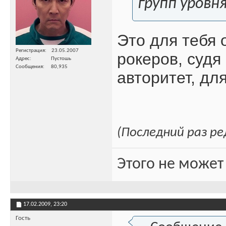
групп уровн
Это для тебя 
Регистрация
23.05.2007
рокеров, судя
Адрес
Пустошь
Сообщения
80,935
авторитет, дл
(Последний раз ре
Этого не может
17.02.2009,
23:20
Гость