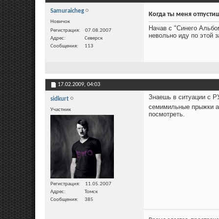
Samuraicheg
Когда ты меня отпустиш
Новичок
Начав с "Синего Альбо
Регистрация
07.08.2007
невольно иду по этой 
Адрес
Северск
Сообщения
113
17.02.2009,
04:03
Знаешь в ситуации с Р
sidkurt
семимильные прыжки а 
Участник
посмотреть.
Регистрация
11.05.2007
Адрес
Томск
Сообщения
385