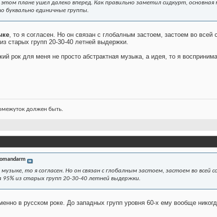
в этом плане ушел далеко вперед. Как правильно заметил сидкурт, основная 
то буквально единичные группы.
ыке
, то я согласен. Но он связан с глобалным застоем, застоем во все
из старых групп 20-30-40 летней выдержки.
ий рок для меня не просто абстрактная музыка, а идея, то я воспринимаю
ромежуток должен быть.
omandarm
 музыке, то я согласен. Но он связан с глобалным застоем, застоем во всей
 95% из старых групп 20-30-40 летней выдержки.
менно в русском роке. До западных групп уровня 60-х ему вообще никогд