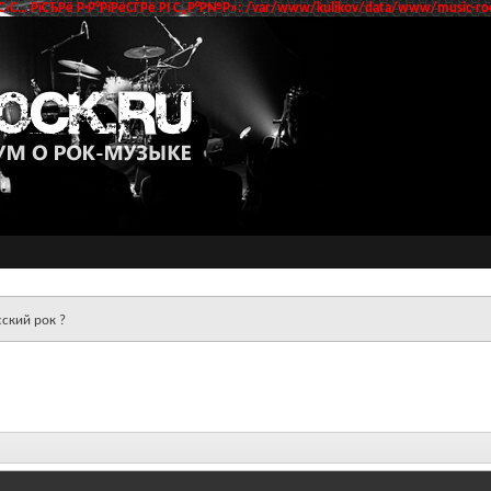
‹С… РїСЂРё Р·Р°РїРёСЃРё РІ С„Р°Р№Р»: /var/www/kulikov/data/www/music-roc
сский рок ?