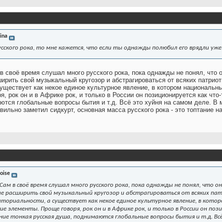
ina
усского рока, то мне кажется, что если ты однажды полюбил его врядли уж
в своё время слушал много русского рока, пока однажды не понял, что 
ирить свой музыкальный кругозор и абстрагироваться от всяких патриот
существует как некое единое культурное явление, в котором национальн
, рок он и в Африке рок, и только в России он позиционируется как что
ются глобальные вопросы бытия и т.д. Всё это хуйня на самом деле. В м
вильно заметил сидкурт, основная масса русского рока - это топтание н
oise
. Сам в своё время слушал много русского рока, пока однажды не понял, что 
 расширить свой музыкальный кругозор и абстрагироваться от всяких патр
ториальности, а существует как некое единое культурное явление, в кото
ие элементы. Проще говоря, рок он и в Африке рок, и только в России он по
е тонкая русская душа, поднимаются глобальные вопросы бытия и т.д. Всё э