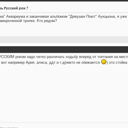
ь Русский рок ?
ма" Аквариума и заканчивая альбомом "Девушки Поют" Аукцыона, я уже 
замороченной тропке. Кто рядом?
УССКИМ роком надо четко различать ходьбу вперед от топтания на мест
вот например Ария, алиса, ддт и.т.д(никто не обижается
) это стойк