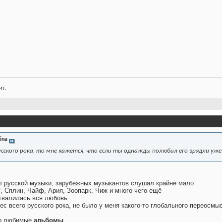
т.
ina
усского рока, то мне кажется, что если ты однажды полюбил его врядли уж
л русской музыки, зарубежных музыкантов слушал крайне мало
Г, Сплин, Чайф, Ария, Зоопарк, Чиж и много чего ещё
 отвалилась вся любовь
рес всего русского рока, не было у меня какого-то глобального переосм
ко любимые
альбомы