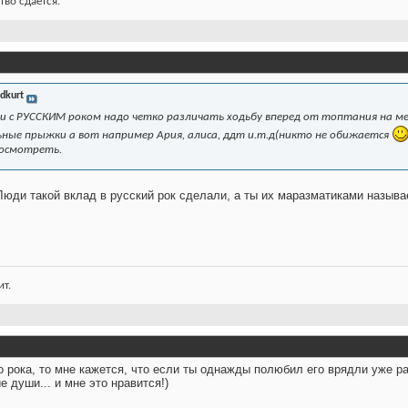
тво сдается.
idkurt
и с РУССКИМ роком надо четко различать ходьбу вперед от топтания на м
ные прыжки а вот например Ария, алиса, ддт и.т.д(никто не обижается
посмотреть.
!Люди такой вклад в русский рок сделали, а ты их маразматиками называ
т.
о рока, то мне кажется, что если ты однажды полюбил его врядли уже р
 души... и мне это нравится!)