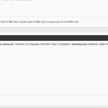
u don't like me 'cause i don't like you 'cause you're not like me
рок раньше только и слушал,потом стал слушать преимущественно трип-хо