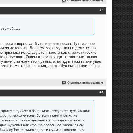
Ответить с цитированием
#7
е разлюбишь
он просто перестал быть мне интересен. Тут главное
ических чувств. Во всём мире музыка не делится по
ые признаки используются просто как стилистические
-то особенное. Якобы в нём находит отражение тонкая
узыке главное - это музыка, а запад в этом плане ушел
а месте. Есть исключения, но это буквально единичные
Ответить с цитированием
#8
он просто перестал быть мне интересен. Тут главное
иотических чувств. Во всём мире музыка не
ром национальные признаки используются просто
зиционируется как что-то особенное. Якобы в нём
то хуйня на самом деле. В музыке главное - это