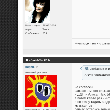
Регистрация
25.02.2008
Адрес
Томск
Сообщения
235
Музыка для тех кто слыши
17.02.2009,
10:49
Кирпич
Сообщение от
D
Активный участник
А что касается р
не согласен
раньше я много слыша
и ДДТ, и Алиса, Нау, Б
а потом как-то раз - и
я не стану гадить в ад
музыкантов
сейчас остались толь
Регистрация
11.08.2007