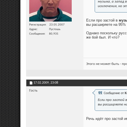
музыка, а запад 
исключения, но э
Если про застой в
муз
вы расширяете на 95% 
Регистрация
23.05.2007
Адрес
Пустошь
Однако поскольку русск
Сообщения
80,935
же бой был. И что?
Этого не может быть - п
17.02.2009,
23:08
Гость
Сообщение от
K
Если про застой в
вы расширяете на
Речь идёт про застой и