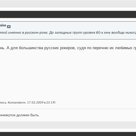
oise
стой именно в русском роке. До западных групп уровня 60-х ему вообще никог
нь. А для большинства русских рокеров, судя по перечню их любимых гру
ось: Komandarm, 17.02.2009 в 23:19)
ромежуток должен быть.