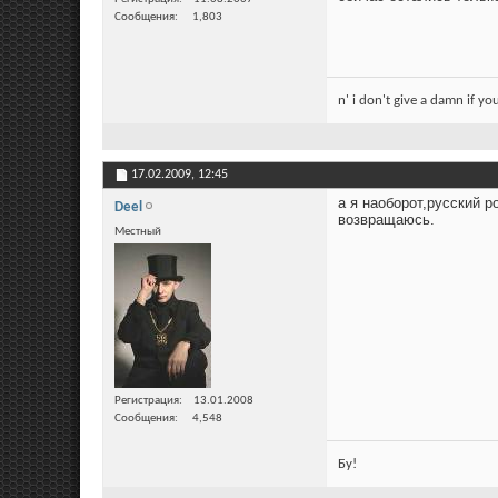
Сообщения
1,803
n' i don't give a damn if yo
17.02.2009,
12:45
а я наоборот,русский 
Deel
возвращаюсь.
Местный
Регистрация
13.01.2008
Сообщения
4,548
Бу!