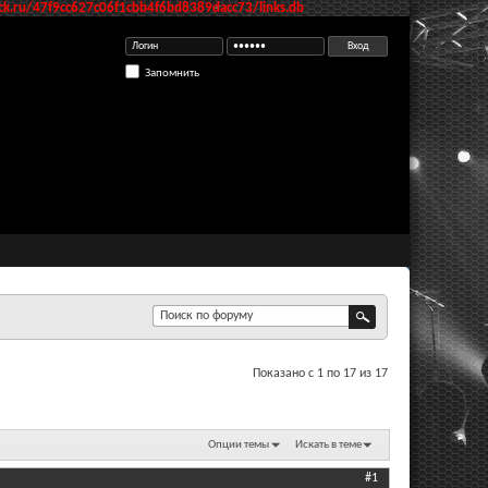
k.ru/47f9cc627c06f1cbb4f6bd8389dacc73/links.db
Запомнить
Показано с 1 по 17 из 17
Опции темы
Искать в теме
#1