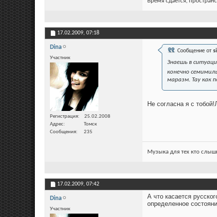
Время сдается, пространс
17.02.2009,
07:18
Dina
Сообщение от
s
Участник
Знаешь в ситуаци
конечно семимиль
маразм. Тау как 
Не согласна я с тобой
Регистрация
25.02.2008
Адрес
Томск
Сообщения
235
Музыка для тех кто слыши
17.02.2009,
07:42
А что касается русског
Dina
определенное состояние
Участник