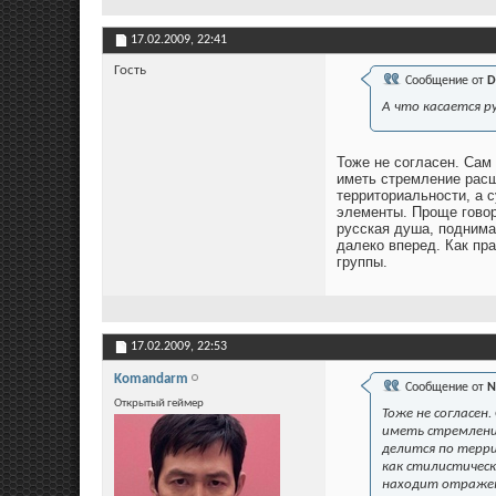
17.02.2009,
22:41
Гость
Сообщение от
D
А что касается р
Тоже не согласен. Сам 
иметь стремление расш
территориальности, а 
элементы. Проще говоря
русская душа, поднима
далеко вперед. Как пра
группы.
17.02.2009,
22:53
Komandarm
Сообщение от
N
Открытый геймер
Тоже не согласен
иметь стремление
делится по терри
как стилистическ
находит отражени