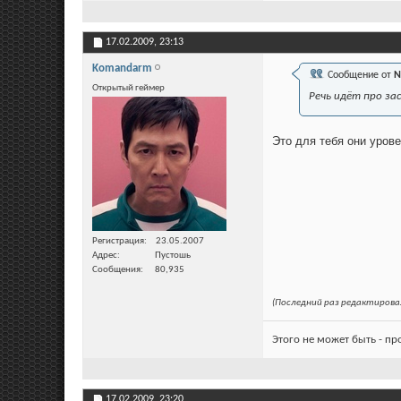
17.02.2009,
23:13
Komandarm
Сообщение от
N
Открытый геймер
Речь идёт про за
Это для тебя они урове
Регистрация
23.05.2007
Адрес
Пустошь
Сообщения
80,935
(Последний раз редактировал
Этого не может быть - п
17.02.2009,
23:20