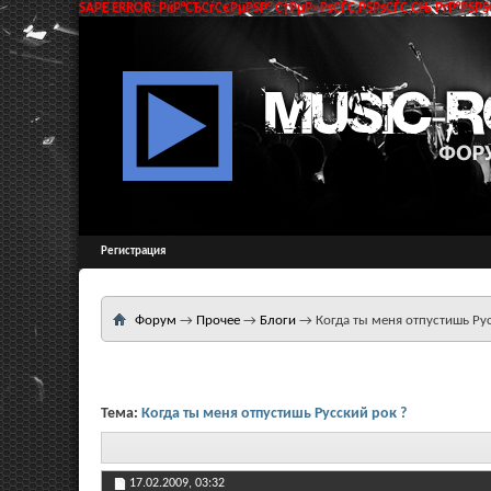
SAPE ERROR: РќР°СЂСѓС€РµРЅР° С†РµР»РѕСЃС‚РЅРѕСЃС‚СЊ РґР°РЅРЅС
Регистрация
Форум
→
Прочее
→
Блоги
→
Когда ты меня отпустишь Ру
Тема:
Когда ты меня отпустишь Русский рок ?
17.02.2009,
03:32