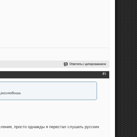
Ответить с цитированием
#5
е разлюбишь
ысления, просто однажды я перестал слушать русских