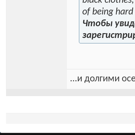
black clothes
of being hard
Чтобы увид
зарегистри
...и долгими о