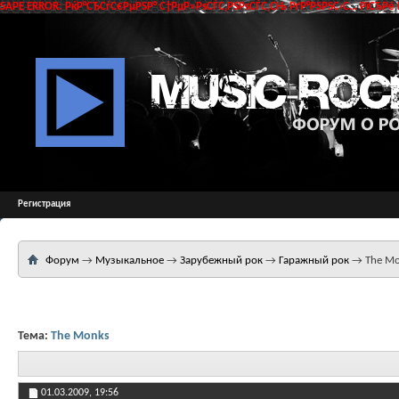
SAPE ERROR: РќР°СЂСѓС€РµРЅР° С†РµР»РѕСЃС‚РЅРѕСЃС‚СЊ РґР°РЅРЅС‹С… РїСЂРё 
Регистрация
Форум
→
Музыкальное
→
Зарубежный рок
→
Гаражный рок
→
The M
Тема:
The Monks
01.03.2009,
19:56