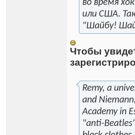
во время хо
или США. Та
"Шайбу! Шай
Чтобы увиде
зарегистрир
Remy, a unive
and Niemann,
Academy in E
"anti-Beatles"