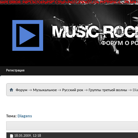
SAPE ERROR: РќР°СЂСѓС€РµРЅР° С†РµР»РѕСЃС‚РЅРѕСЃС‚СЊ РґР°РЅРЅС‹С… РїСЂРё 
Регистрация
Форум
→
Музыкальное
→
Русский рок
→
Группы третьей волны
→
Di
Тема:
Diagens
18.05.2009,
12:18