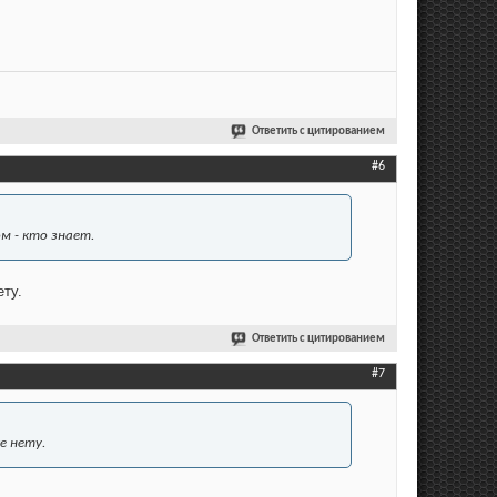
Ответить с цитированием
#6
м - кто знает.
ету.
Ответить с цитированием
#7
е нету.