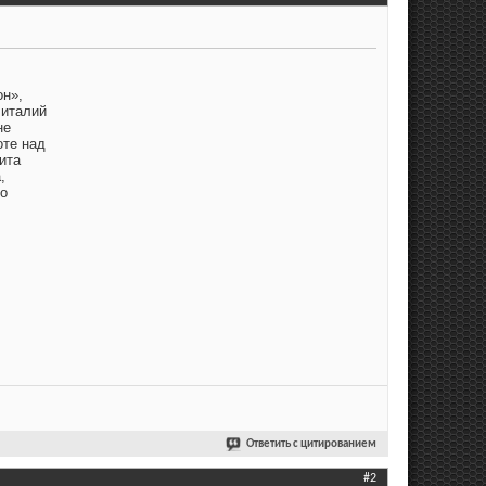
он»,
Виталий
не
оте над
ита
,
но
Ответить с цитированием
#2