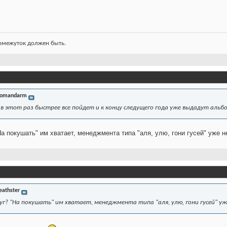
ромежуток должен быть.
omandarm
 в этот раз быстрее все пойдет и к концу следущего года уже выдадут альбо
На покушать" им хватает, менеджмента типа "аля, улю, гони гусей" уже н
eathster
руг? "На покушать" им хватает, менеджмента типа "аля, улю, гони гусей" уж