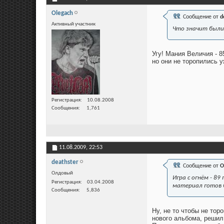
Olegach
Сообщение от
d
Активный участник
Что значит были?
Угу! Мания Величия - 85
но они не торопились у
Регистрация
10.08.2008
Сообщения
1,761
11.08.2009,
22:53
deathster
Сообщение от
O
Олдовый
Игра с огнём - 89
Регистрация
03.04.2008
материал готов б
Сообщения
5,836
Ну, не то чтобы не тор
нового альбома, решил