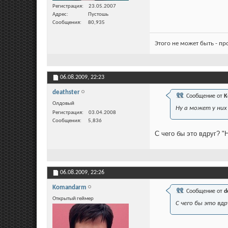
Регистрация
23.05.2007
Адрес
Пустошь
Сообщения
80,935
Этого не может быть - п
06.08.2009,
22:23
deathster
Сообщение от
K
Олдовый
Ну а может у них
Регистрация
03.04.2008
Сообщения
5,836
С чего бы это вдруг? "
06.08.2009,
22:26
Komandarm
Сообщение от
d
Открытый геймер
С чего бы это вд