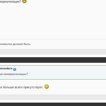
амореализации?
ромежуток должен быть.
omandarm
ние самореализации?
ва больше всего присутствует.