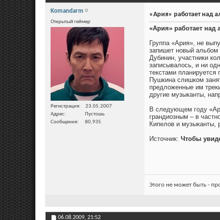
Komandarm
«Ария» работает над а
Открытый геймер
«Ария» работает над
Группа «Ария», не вып
запишет новый альбом 
Дубинин, участники кол
записывалось, и ни одн
текстами планируется 
Пушкина слишком занят
предложенные им треки
другие музыканты, нап
Регистрация
23.05.2007
В следующем году «Ари
Адрес
Пустошь
грандиозным – в частн
Сообщения
80,935
Кипелов и музыканты, 
Источник:
Чтобы увид
Этого не может быть - п
06.08.2009,
21:52