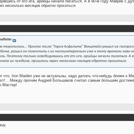
дившись от его ига, арийцы начали писаться. А в 90-м году Маврик с Д
ез несколько месяцев обратно проситься.
eathster
не торопились... Просто после "Героя Асфальта" Векштейн решил их гастро
ьбома, решил он покончить с их малоинтересным уже к тому времени хеви-
ль. Поэтому только освободившись от его ига, арийцы начали писаться. А в
риняла их чужбина, пришлось через несколько месяцев обратно проситься.
л что, Iron Maiden уже не актуальны, надо делать что-нибудь ближе к М
ют! ...Между прочим Андрей Большаков считал самым большим достижен
ы Мастер!
ышу.