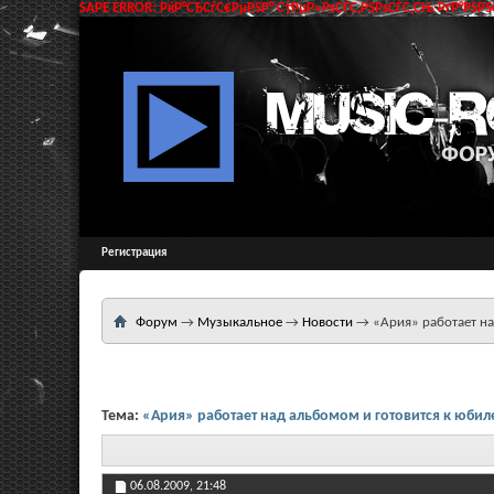
SAPE ERROR: РќР°СЂСѓС€РµРЅР° С†РµР»РѕСЃС‚РЅРѕСЃС‚СЊ РґР°РЅРЅС
Регистрация
Форум
→
Музыкальное
→
Новости
→
«Ария» работает н
Тема:
«Ария» работает над альбомом и готовится к юби
06.08.2009,
21:48