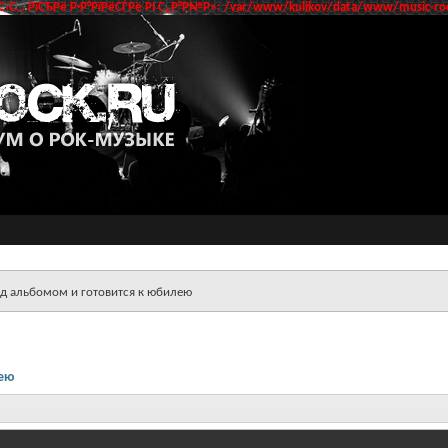
‹С… РїСЂРё Р·Р°РїРёСЃРё РІ С„Р°Р№Р»: /var/www/kulikov/data/www/music-roc
ад альбомом и готовится к юбилею
лею