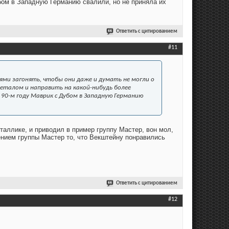
убом в Западную Германию свалили, но не приняла их
Ответить с цитированием
#11
лями загонять, чтобы они даже и думать не могли о
металом и направить на какой-нибудь более
 90-м году Маврик с Дубом в Западную Германию
еталлике, и приводил в пример группу Мастер, вон мол,
ием группы Мастер то, что Векштейну понравились
Ответить с цитированием
#12