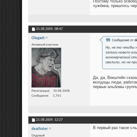
Поэтому только освобо
чужбина, пришлось чер
21.08.2009,
08:47
Olegach
Сообщение от
d
Активный участник
Ну, не то чтобы 
записи нового ал
коммерческий сти
свалили, но не п
Да, да, Векштейн сказа
молдоцы люди, работа
первые альбомы групп
Регистрация
10.08.2008
Сообщения
1,761
21.08.2009,
12:27
В первый раз такое сл
deathster
Олдовый