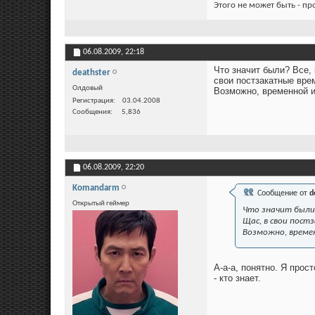
Этого не может быть - п
06.08.2009,
22:18
Что значит были? Все,
deathster
свои постзакатные вре
Олдовый
Возможно, временной и
Регистрация
03.04.2008
Сообщения
5,836
06.08.2009,
22:20
Komandarm
Сообщение от
d
Открытый геймер
Что значит были?
Щас, в свои пост
Возможно, време
А-а-а, понятно. Я прос
- кто знает.