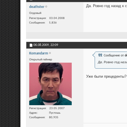
Да. Ровно год назад к 
deathster
Олдовый
Регистрация
03.04.2008
Сообщения
5,836
06.08.2009,
22:09
Komandarm
Сообщение от
d
Открытый геймер
Да. Ровно год на
Уже были прецеденты?
Регистрация
23.05.2007
Адрес
Пустошь
Сообщения
80,935