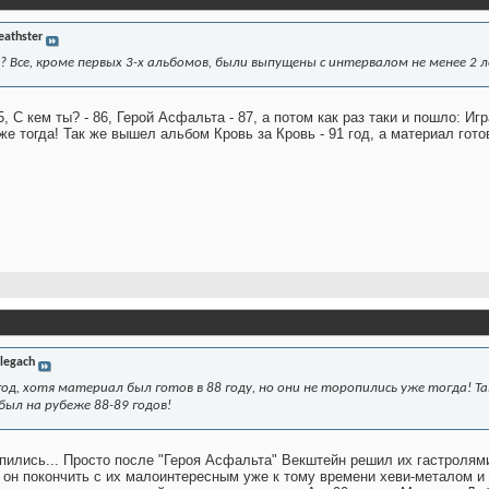
eathster
 Все, кроме первых 3-х альбомов, были выпущены с интервалом не менее 2 л
, С кем ты? - 86, Герой Асфальта - 87, а потом как раз таки и пошло: Игр
же тогда! Так же вышел альбом Кровь за Кровь - 91 год, а материал гото
legach
 год, хотя материал был готов в 88 году, но они не торопились уже тогда! Та
ыл на рубеже 88-89 годов!
опились... Просто после "Героя Асфальта" Векштейн решил их гастролями
 он покончить с их малоинтересным уже к тому времени хеви-металом и 