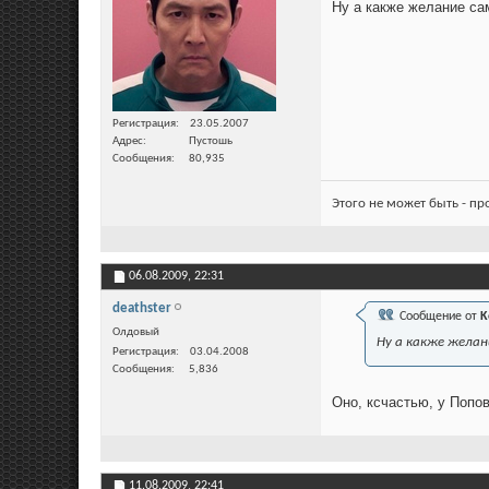
Ну а какже желание с
Регистрация
23.05.2007
Адрес
Пустошь
Сообщения
80,935
Этого не может быть - п
06.08.2009,
22:31
deathster
Сообщение от
K
Олдовый
Ну а какже жела
Регистрация
03.04.2008
Сообщения
5,836
Оно, ксчастью, у Попо
11.08.2009,
22:41