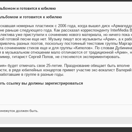
льбомом и готовится к юбилею
 альбомом и готовится к юбилею
ускавшая номерных пластинок с 2006 года, когда вышел диск «Армагедд
не раньше следующего года. Как рассказал корреспонденту InterMedia 
лектива уже приступили к сочинению нового материала, но ничего пока 
ой готовой песни еще нет. Музыку пишут все музыканты «Арии», а к раб
привлечь разных поэтов, поскольку постоянный текстовик группы Маргар
а сочинением стихов еще и для группы «Кипелов». По словам Дубинина
 в музыкальном отношении мало отличаются от традиционной «Арии», 
ример, гитарист Сергей Попов, не стесняются экспериментировать.
я» будет отмечать свое 25-летие. Празднование обещает быть вполне
ости, в ряде юбилейных концертов примет участие экс-вокалист Валерий
работавшие в группе в разные годы.
еть ссылку вы должны зарегистрироваться
ромежуток должен быть.