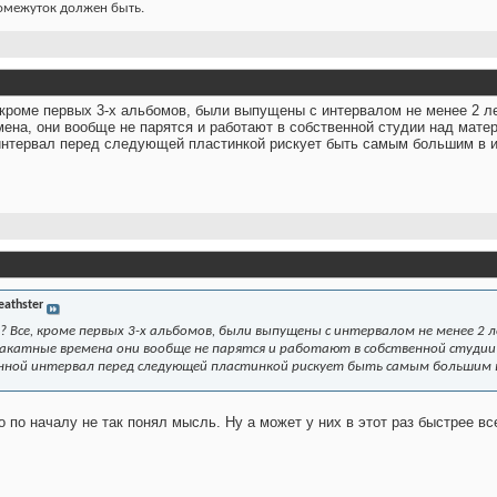
ромежуток должен быть.
 кроме первых 3-х альбомов, были выпущены с интервалом не менее 2 лет
мена, они вообще не парятся и работают в собственной студии над мате
нтервал перед следующей пластинкой рискует быть самым большим в и
eathster
 Все, кроме первых 3-х альбомов, были выпущены с интервалом не менее 2 
закатные времена они вообще не парятся и работают в собственной студии
нной интервал перед следующей пластинкой рискует быть самым большим в
то по началу не так понял мысль. Ну а может у них в этот раз быстрее 