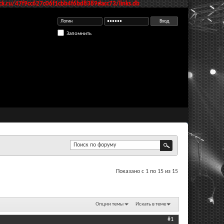
k.ru/47f9cc627c06f1cbb4f6bd8389dacc73/links.db
Запомнить
Показано с 1 по 15 из 15
Опции темы
Искать в теме
#1