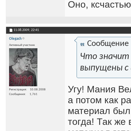
Оно, ксчастью
11.08.2009,
22:41
Olegach
Сообщение
Активный участник
Что значит 
выпущены с 
Угу! Мания Вел
Регистрация
10.08.2008
Сообщения
1,761
а потом как ра
материал был 
тогда! Так же