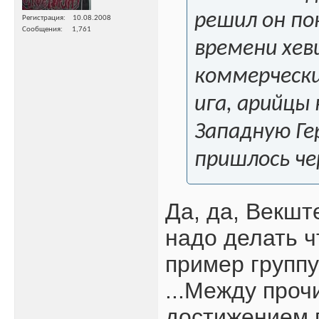
решил он по
Регистрация
10.08.2008
Сообщения
1,761
времени хев
коммерчески
ига, арийцы 
Западную Ге
пришлось че
Да, да, Векшт
надо делать ч
пример группу
...Между про
достижением 