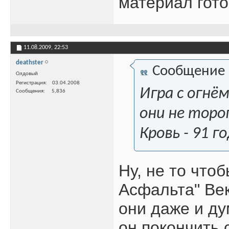
материал гото
11.08.2009,
22:53
deathster
Сообщение
Олдовый
Регистрация
03.04.2008
Игра с огнём
Сообщения
5,836
они не торо
Кровь - 91 г
Ну, не то что
Асфальта" Век
они даже и ду
он покончить 