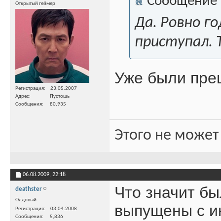
Сообщение
Открытый геймер
Да. Ровно г
приступал. 
Уже были пре
Регистрация
23.05.2007
Адрес
Пустошь
Сообщения
80,935
Этого не может
06.08.2009,
22:18
Что значит бы
deathster
Олдовый
выпущены с ин
Регистрация
03.04.2008
Сообщения
5,836