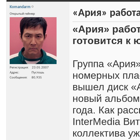
Komandarm
«Ария» работа
Открытый геймер
«Ария» рабо
готовится к
Группа «Ария
Регистрация
23.05.2007
номерных плас
Адрес
Пустошь
Сообщения
80,935
вышел диск «
новый альбом
года. Как рас
InterMedia Ви
коллектива уж