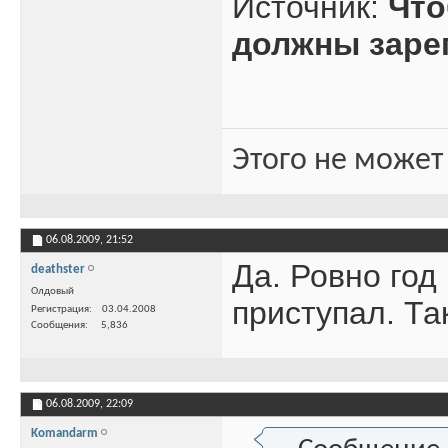
Источник:
Что
должны заре
Этого не может
06.08.2009,
21:52
Да. Ровно год
deathster
Олдовый
приступал. Так
Регистрация
03.04.2008
Сообщения
5,836
06.08.2009,
22:09
Komandarm