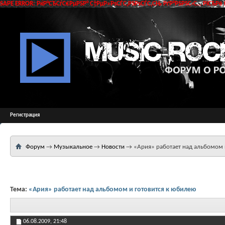
SAPE ERROR: РќР°СЂСѓС€РµРЅР° С†РµР»РѕСЃС‚РЅРѕСЃС‚СЊ РґР°РЅРЅС‹С… РїСЂРё 
Регистрация
Форум
→
Музыкальное
→
Новости
→
«Ария» работает над альбомом 
Тема:
«Ария» работает над альбомом и готовится к юбилею
06.08.2009,
21:48