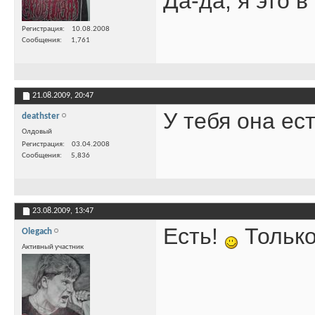
Да-да, я это 
Регистрация
10.08.2008
Сообщения
1,761
21.08.2009,
20:47
У тебя она е
deathster
Олдовый
Регистрация
03.04.2008
Сообщения
5,836
23.08.2009,
13:47
Есть!
Только
Olegach
Активный участник