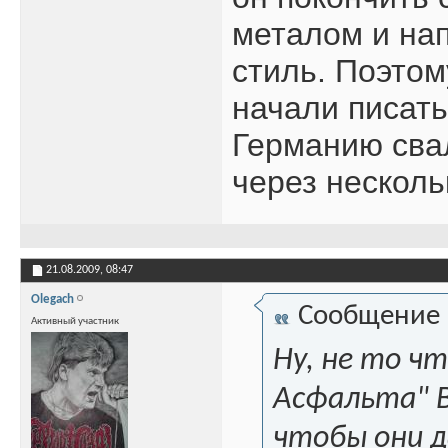
металом и нап
стиль. Поэтом
начали писать
Германию свал
через несколь
21.08.2009,
08:47
Olegach
Сообщение
Активный участник
Ну, не то чт
Асфальта" В
чтобы они д