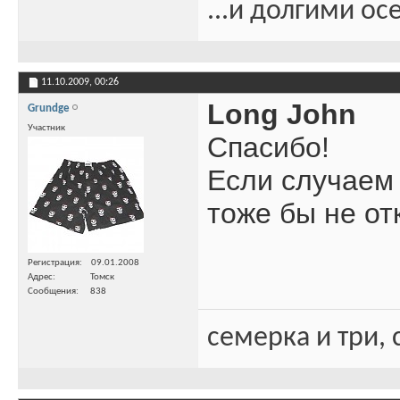
...и долгими о
11.10.2009,
00:26
Long John
Grundge
Участник
Спасибо!
Если случаем 
тоже бы не от
Регистрация
09.01.2008
Адрес
Томск
Сообщения
838
семерка и три, 