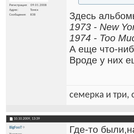
Регистрация
09.01.2008
Адрес
Томск
Здесь альбом
Сообщения
838
1973 - New Yor
1974 - Too Mu
А еще что-ниб
Вроде у них е
семерка и три, 
10.10.2009,
13:39
Где-то были,н
BigFooT