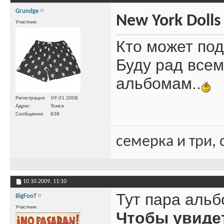
Grundge
New York Dolls
Участник
Кто может по
Буду рад всем
альбомам..
Регистрация
09.01.2008
Адрес
Томск
Сообщения
838
семерка и три, 
10.10.2009,
11:10
Тут пара аль
BigFooT
Участник
Чтобы увиде