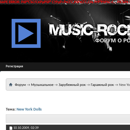
SAPE ERROR: РќР°СЂСѓС€РµРЅР° С†РµР»РѕСЃС‚РЅРѕСЃС‚СЊ РґР°РЅРЅС‹С… РїСЂРё 
Регистрация
Форум
→
Музыкальное
→
Зарубежный рок
→
Гаражный рок
→
New Yo
Тема:
New York Dolls
10.10.2009,
02:39