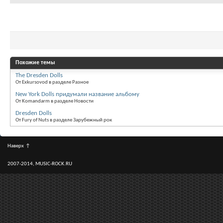
Похожие темы
The Dresden Dolls
От Exkursovod в разделе Разное
New York Dolls придумали название альбому
От Komandarm в разделе Новости
Dresden Dolls
От Fury of Nuts в разделе Зарубежный рок
Наверх
↑
2007-2014, MUSIC-ROCK.RU