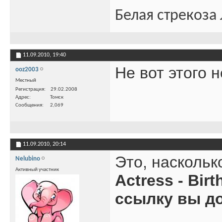
Белая стрекоза
11.09.2010,
19:40
Не вот этого 
ooz2003
Местный
Регистрация
29.02.2008
Адрес
Томск
Сообщения
2,069
11.09.2010,
20:14
Это, наскольк
Nelubino
Активный участник
Actress - Bir
ссылку вы д