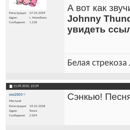
А вот как зву
Регистрация
07.04.2009
Johnny Thund
Адрес
с. Нелюбино
Сообщения
1,228
увидеть ссы
Белая стрекоза
11.09.2010,
23:29
Cэнкью! Песня
ooz2003
Местный
Регистрация
29.02.2008
Адрес
Томск
Сообщения
2,069