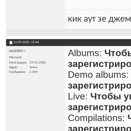
кик аут зе дже
11.09.2010,
11:44
Albums:
Чтоб
ooz2003
Местный
зарегистрир
Регистрация
29.02.2008
Адрес
Томск
Demo albums
Сообщения
2,069
зарегистрир
Live:
Чтобы у
зарегистрир
Compilations:
зарегистрир