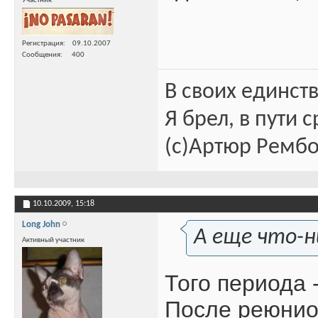
Участник
Регистрация
09.10.2007
Сообщения
400
В своих единст
Я брел, в пути 
(c)Артюр Ремб
10.10.2009,
15:18
Long John
А еще что-н
Активный участник
Того периода 
После реюнио