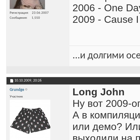
2006 - One Day
Регистрация
23.06.2007
2009 - Cause I
Сообщения
1,550
...и долгими о
10.10.2009,
20:26
Long John
Grundge
Участник
Ну вот 2009-о
А в компиляц
или демо? Или
выходили на 