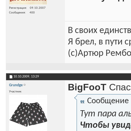
Регистрация
09.10.2007
Сообщения
400
В своих единст
Я брел, в пути 
(c)Артюр Ремб
10.10.2009,
13:29
BigFooT
Спас
Grundge
Участник
Сообщение
Тут пара ал
Чтобы увид