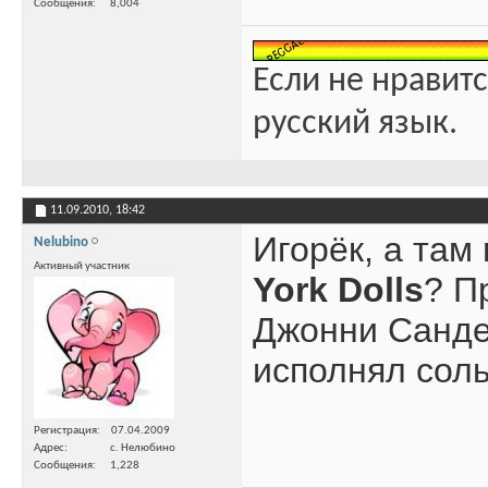
Сообщения
8,004
Если не нравитс
русский язык.
11.09.2010,
18:42
Игорёк, а там
Nelubino
Активный участник
York Dolls
? П
Джонни Сандер
исполнял сольн
Регистрация
07.04.2009
Адрес
с. Нелюбино
Сообщения
1,228