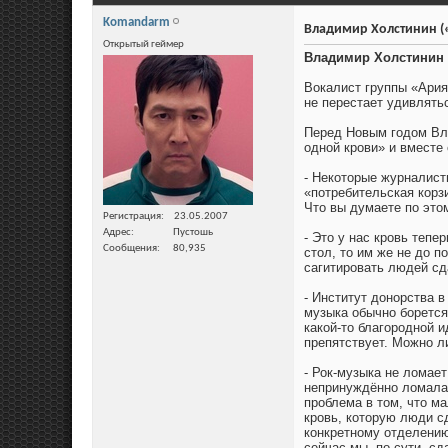
Komandarm
Владимир Холстинин («
Открытый геймер
Владимир Холстинин (
Вокалист группы «Ари
не перестает удивлять
Перед Новым годом Вла
одной крови» и вместе
- Некоторые журналисты
«потребительская корзи
Что вы думаете по это
Регистрация
23.05.2007
Адрес
Пустошь
- Это у нас кровь теп
Сообщения
80,935
стол, то им же не до п
сагитировать людей сда
- Институт донорства в
музыка обычно борется 
какой-то благородной 
препятствует. Можно л
- Рок-музыка не ломает
непринуждённо ломала 
проблема в том, что м
кровь, которую люди с
конкретному отделению
сейчас мы, по сути, сд