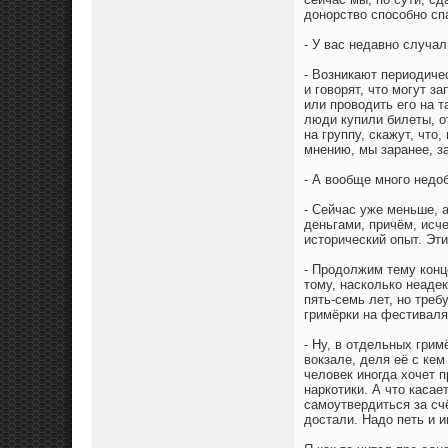
донорство способно сп
- У вас недавно случа
- Возникают периодичес
и говорят, что могут з
или проводить его на 
люди купили билеты, о
на группу, скажут, что
мнению, мы заранее, з
- А вообще много недо
- Сейчас уже меньше, 
деньгами, причём, исче
исторический опыт. Эти
- Продолжим тему конц
тому, насколько неадек
пять-семь лет, но тре
гримёрки на фестиваля
- Ну, в отдельных грим
вокзале, деля её с ке
человек иногда хочет п
наркотики. А что касае
самоутвердиться за счё
достали. Надо петь и и