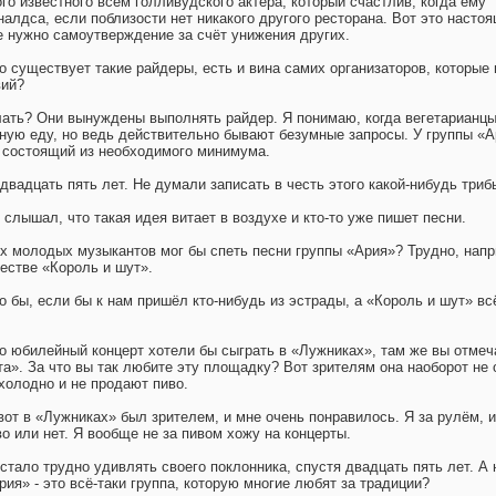
ого известного всем голливудского актёра, который счастлив, когда ему
алдса, если поблизости нет никакого другого ресторана. Вот это насто
не нужно самоутверждение за счёт унижения других.
то существует такие райдеры, есть и вина самих организаторов, которые 
вий?
елать? Они вынуждены выполнять райдер. Я понимаю, когда вегетарианц
ную еду, но ведь действительно бывают безумные запросы. У группы «
 состоящий из необходимого минимума.
 двадцать пять лет. Не думали записать в честь этого какой-нибудь три
 я слышал, что такая идея витает в воздухе и кто-то уже пишет песни.
ых молодых музыкантов мог бы спеть песни группы «Ария»? Трудно, напр
честве «Король и шут».
 бы, если бы к нам пришёл кто-нибудь из эстрады, а «Король и шут» вс
что юбилейный концерт хотели бы сыграть в «Лужниках», там же вы отмеч
а». За что вы так любите эту площадку? Вот зрителям она наоборот не 
 холодно и не продают пиво.
вот в «Лужниках» был зрителем, и мне очень понравилось. Я за рулём, 
во или нет. Я вообще не за пивом хожу на концерты.
 стало трудно удивлять своего поклонника, спустя двадцать пять лет. А
рия» - это всё-таки группа, которую многие любят за традиции?