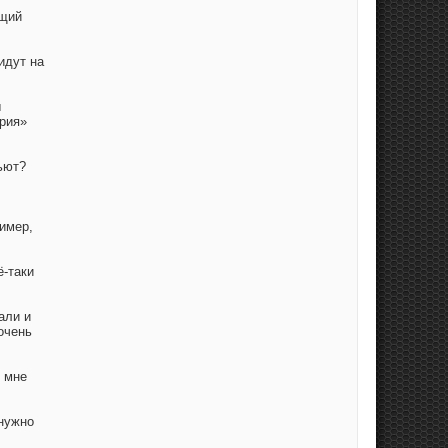
ящий
идут на
ы
Ария»
бьют?
имер,
ё-таки
али и
очень
и мне
 нужно