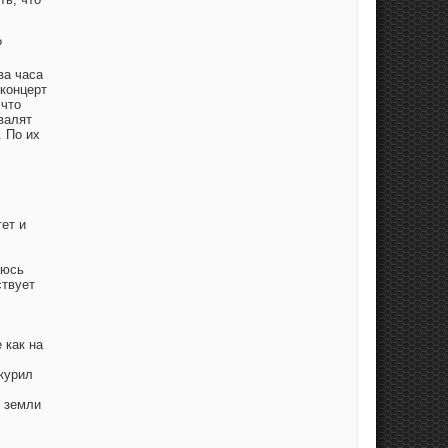
?
ва часа
 концерт
 что
валят
. По их
ет и
аюсь
ствует
 как на
 курил
д земли