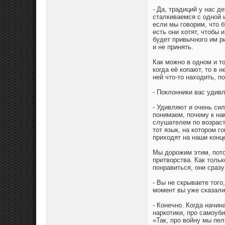
- Да, традиций у нас д
сталкиваемся с одной 
если мы говорим, что б
есть они хотят, чтобы 
будет привычного им ри
и не принять.
Как можно в одном и то
когда её копают, то в 
ней что-то находить, п
- Поклонники вас удив
- Удивляют и очень си
понимаем, почему к на
слушателем по возраст
тот язык, на котором г
приходят на наши конце
Мы дорожим этим, пото
притворства. Как толь
понравиться, они сразу
- Вы не скрываете того
момент вы уже сказали 
- Конечно. Когда начин
наркотики, про самоуби
«Так, про войну мы пел