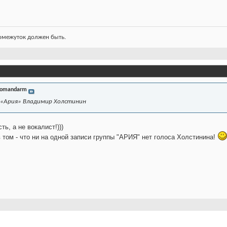
ромежуток должен быть.
omandarm
 «Ария» Владимир Холстинин
ь, а не вокалист!)))
 том - что ни на одной записи группы "АРИЯ" нет голоса Холстинина!