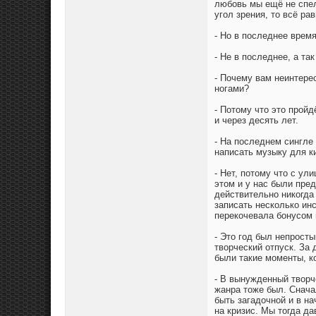
любовь мы ещё не спел
угол зрения, то всё ра
- Но в последнее время
- Не в последнее, а так
- Почему вам неинтерес
ногами?
- Потому что это пройд
и через десять лет.
- На последнем сингле
написать музыку для к
- Нет, потому что с ул
этом и у нас были пре
действительно никогда
записать несколько ин
перекочевала бонусом 
- Это год был непрост
творческий отпуск. За 
были такие моменты, к
- В вынужденный творче
жанра тоже был. Снача
быть загадочной и в н
на кризис. Мы тогда да