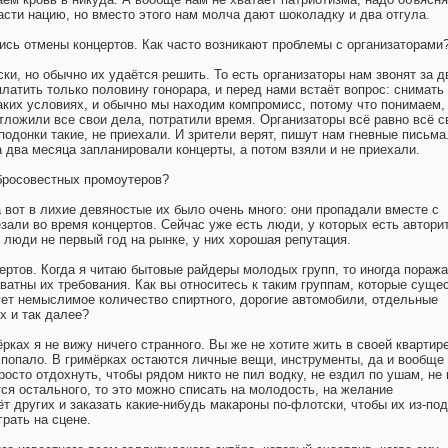
асти нацию, но вместо этого нам молча дают шоколадку и два отгула.
лись отмены концертов. Как часто возникают проблемы с организаторами
ки, но обычно их удаётся решить. То есть организаторы нам звонят за д
аплатить только половину гонорара, и перед нами встаёт вопрос: снимать
таких условиях, и обычно мы находим компромисс, потому что понимаем,
тложили все свои дела, потратили время. Организаторы всё равно всё с
, подонки такие, не приехали. И зрители верят, пишут нам гневные письма
а два месяца запланировали концерты, а потом взяли и не приехали.
бросовестных промоутеров?
а вот в лихие девяностые их было очень много: они пропадали вместе с
зали во время концертов. Сейчас уже есть люди, у которых есть авторит
 люди не первый год на рынке, у них хорошая репутация.
ертов. Когда я читаю бытовые райдеры молодых групп, то иногда пораж
ватны их требования. Как вы относитесь к таким группам, которые суще
бует немыслимое количество спиртного, дорогие автомобили, отдельные
х и так далее?
ёрках я не вижу ничего странного. Вы же не хотите жить в своей квартире
м попало. В гримёрках остаются личные вещи, инструменты, да и вообще
росто отдохнуть, чтобы рядом никто не пил водку, не ездил по ушам, не
тся остального, то это можно списать на молодость, на желание
т других и заказать какие-нибудь макароны по-флотски, чтобы их из-по
грать на сцене.