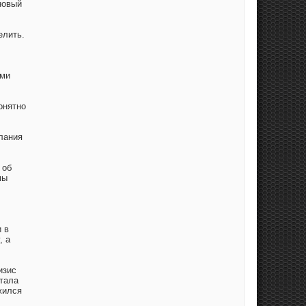
новый
елить.
ими
онятно
лания
 об
мы
 в
, а
изис
стала
жился