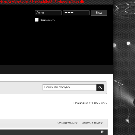
k.ru/47f9cc627c06f1cbb4f6bd8389dacc73/links.db
Запомнить
Показано с 1 по 2 из 2
Опции темы
Искать в теме
#1