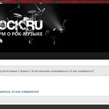
‹С… РїСЂРё Р·Р°РїРёСЃРё РІ С„Р°Р№Р»: /var/www/kulikov/data/www/music-roc
 Холстинин («Ария»): Если захотим понравиться, от нас отвернутся!
иться, от нас отвернутся!