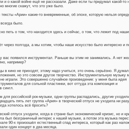
и и о какой войне ещё не рассказали. Даже если ты придумал какой-то 
вно многие скажут, что это уже было.
 тексты «Арии» какие-то вневременные, об эпохе, которую нельзя опред
 всегда было.
но петь о том, что находится здесь и сейчас, о том, что лежит под наш
ёт через полгода, а мы хотим, чтобы наше искусство было интересно и п
 у вас появился инструментал. Раньше вы этим не занимались. А нет же
ино, например?
ицы в кино не приходят, этому надо учиться, это очень серьёзно. Я думал
дложения, но это совсем другое творчество. Инструментальную музыку 
 не играли. Это совершенно случайное произведение: у меня была идея
струменталов для сольной пластинки, вот оттуда эта композиция и
в сингл.
ым для российской рок-музыки, одни группы распадались, другие уходили
двадцать пять лет группа «Ария» в творческий отпуск не уходила ни разу
огда хотелось всё бросить?
ский отпуск уходили, когда в стране был экономический кризис, но и кр
ла был безграничный интерес к нашей музыке, а потом эта музыка пере
ачале 90-х произошёл естественный спад интереса, который как раз нало
вали один концерт в два месяца.