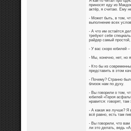
Я как-то читал про одн
приносят еду из Макдон
актёр, я считаю. Ему 
- Может быть, в том, ч
выполнение всех усло
- А что им остаётся д
требуют себе специаль
райдер самый простой,
- У вас скоро юбилей –
- Мы, конечно, нет, но
- Кто бы из современн
представить в этом ка
- Почему? Странно было
близок нам по духу.
- Вы говорили о том, 
юбилей «Героя асфальт
нравится: говорят, там
- А какая же лучше? Я 
всё равно, есть там пи
- Вы говорили, что вам
ли это делать, ведь «А