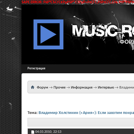
SAPE ERROR: РќР°СЂСѓС€РµРЅР° С†РµР»РѕСЃС‚РЅРѕСЃС‚СЊ РґР°РЅРЅС
Регистрация
Форум
→
Прочее
→
Информация
→
Интервью
→
Владимир
Тема:
Владимир Холстинин («Ария»): Если захотим понрав
04.03.2010,
22:13