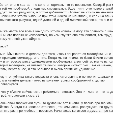
ействительно хватает, но хочется сделать что-то новенькое. Каждый раз
и той же проблемой. Люди нас спрашивают, будет ли что-то новое в альб
удет, то они радуются, а потом добавляют: «Только вы стиль не меняйте
и новенькое что-то было, но при этом ничего не менялось, и если на альб
тмического рисунка, одной длинной и одной лирической песни, то они ег
м же месте всё время находить что-то новое? Я могу это сравнить с шах
ней много полезных ископаемых, но чем глубже она становится, тем труд
отому что всё уже найдено.
ляют?
льно. Мы ничего не делаем для того, чтобы понравиться молодёжи, и не
м приходят семнадцатилетние. Когда мы начинали, то были близки со св
у и интересовались одинаковыми проблемами, а вот сейчас мы не испо
оворит молодёжь, не читаем те книги, которые читают они. Тем не менее,
рты, верят в нас, и это большое и очень приятное удивление.
му что публика такого возраста очень категорична и не терпит фальши и
ко мы начнём делать что-то из конъюнктурных соображений с целью
 отвернутся.
, что у «Арии» сейчас есть проблемы с текстами. Значит ли это, что на 
всё, что хотели сказать?
аешь свой творческий путь, то думаешь: вот я напишу песню про любовь
йство. А когда ты написал сто песен, то начинаешь рассуждать по-друго
и пять раз, про любовь – восемь». Начинаешь копаться и думать, про к