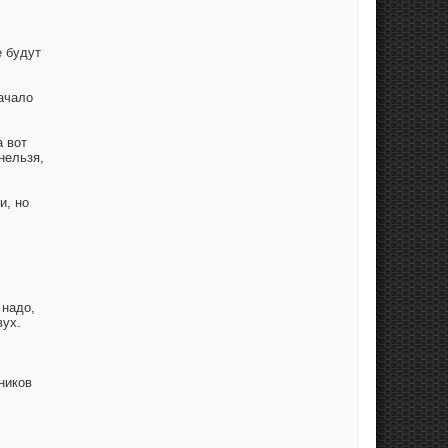
е будут
начало
а вот
нельзя,
и, но
 надо,
вух.
дников