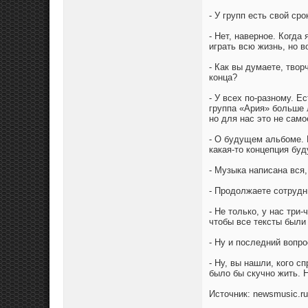
- У групп есть свой сро
- Нет, наверное. Когда
играть всю жизнь, но в
- Как вы думаете, твор
конца?
- У всех по-разному. Е
группа «Ария» больше 
но для нас это не само
- О будущем альбоме. В
какая-то концепция бу
- Музыка написана вся,
- Продолжаете сотрудн
- Не только, у нас три
чтобы все тексты были
- Ну и последний вопр
- Ну, вы нашли, кого сп
было бы скучно жить. 
Источник: newsmusic.ru