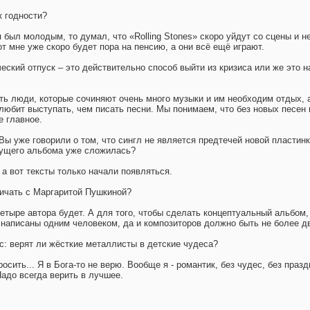
к годности?
 я был молодым, то думал, что «Rolling Stones» скоро уйдут со сцены и н
от мне уже скоро будет пора на пенсию, а они всё ещё играют.
ческий отпуск – это действительно способ выйти из кризиса или же это 
сть люди, которые сочиняют очень много музыки и им необходим отдых, 
любит выступать, чем писать песни. Мы понимаем, что без новых песен 
е главное.
ы уже говорили о том, что сингл не является предтечей новой пластинк
дущего альбома уже сложилась?
 а вот тексты только начали появляться.
ичать с Маргаритой Пушкиной?
-четыре автора будет. А для того, чтобы сделать концептуальный альбом,
 написаны одним человеком, да и композиторов должно быть не более д
ос: верят ли жёсткие металлисты в детские чудеса?
росить... Я в Бога-то не верю. Вообще я - романтик, без чудес, без праз
Надо всегда верить в лучшее.