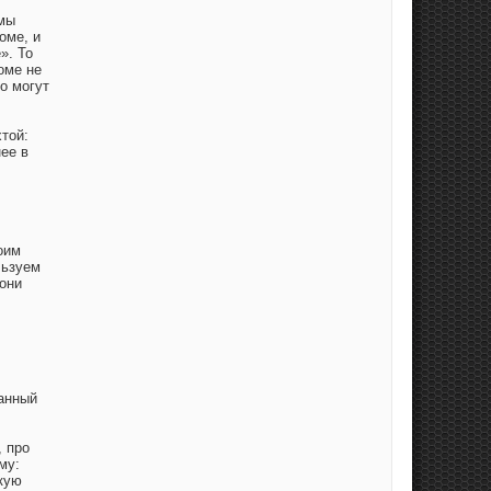
 мы
оме, и
». То
оме не
о могут
той:
нее в
оим
льзуем
 они
данный
, про
му:
акую