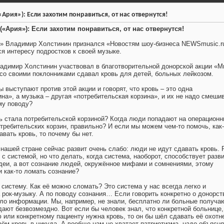
Ария»): Если захотим понравиться, от нас отвернутся!
«Ария»): Если захотим понравиться, от нас отвернутся!
я» Владимир Холстинин признался «Новостям шоу-бизнеса NEWSmusic.ru
ся интересу подростков к своей музыке.
димир Холстинин участвовал в благотворительной донорской акции «М
 со своими поклонниками сдавал кровь для детей, больных лейкозом.
 выступают против этой акции и говорят, что кровь – это одна
на», а музыка – другая «потребительская корзина», и их не надо смешив
му поводу?
ерь стала потребительской корзиной? Когда люди попадают на операцион
отребительских корзин, правильно? И если мы можем чем-то помочь, как-
вать кровь, то почему бы нет.
 нашей стране сейчас развит очень слабо: люди не идут сдавать кровь. 
с системой, но что делать, когда система, наоборот, способствует разв
идеи, а вот сознание людей, окружённое мифами и сомнениями, этому
и как-то ломать сознание?
 систему. Как её можно сломать? Это система у нас всегда легко и
рок-музыку. А по поводу сознания… Если говорить конкретно о донорств
ало информации. Мы, например, не знали, бесплатно ли больные получа
дают безвозмездно. Вот если бы человек знал, что конкретной больнице,
 или конкретному пациенту нужна кровь, то он бы шёл сдавать её охотн
аём кровь в никуда. А вообще нам не хватает патриотизма, надо объясня