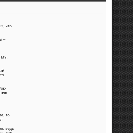
», что
ы –
ать.
ный
то
Рок-
итию
е, то
ют
ее, ведь
ть, что