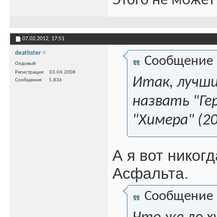
Этого не может
07.02.2012,
17:51
deathster
Сообщение
Олдовый
Регистрация
03.04.2008
Итак, лучши
Сообщения
5,836
назвать "Гер
"Химера" (2
А я вот никог
Асфальта.
Сообщение