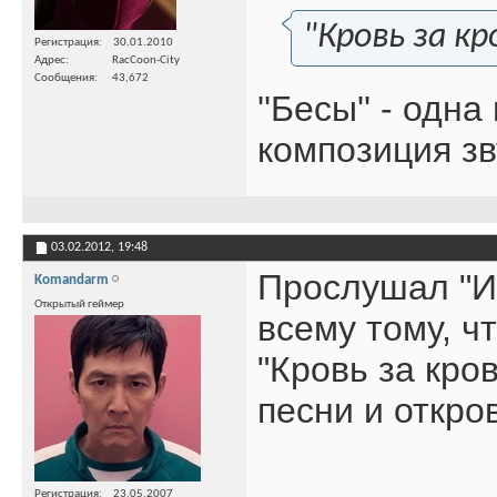
"Кровь за кр
Регистрация
30.01.2010
Адрес
RacCoon-City
Сообщения
43,672
''Бесы'' - од
композиция зв
03.02.2012,
19:48
Прослушал "Иг
Komandarm
Открытый геймер
всему тому, ч
"Кровь за кро
песни и откро
Регистрация
23.05.2007