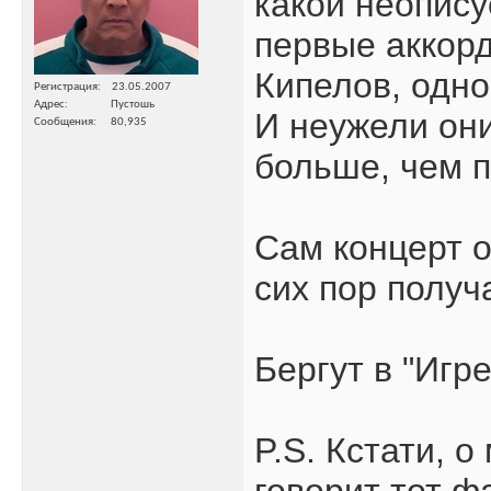
какой неопису
первые аккорд
Кипелов, одн
Регистрация
23.05.2007
Адрес
Пустошь
И неужели они
Сообщения
80,935
больше, чем 
Сам концерт 
сих пор получ
Бергут в "Игре
P.S. Кстати, 
говорит тот фа