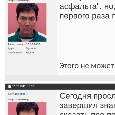
Открытый геймер
асфальта", но
первого раза 
Регистрация
23.05.2007
Адрес
Пустошь
Сообщения
80,935
Этого не может
07.02.2012,
15:56
Сегодня прос
Komandarm
Открытый геймер
завершил знак
сказать про п