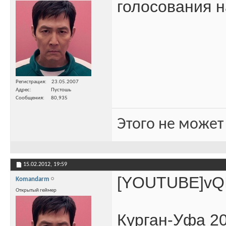
голосования н
Регистрация
23.05.2007
Адрес
Пустошь
Сообщения
80,935
Этого не может
15.02.2012,
19:59
[YOUTUBE]vQ
Komandarm
Открытый геймер
Курган-Уфа 2