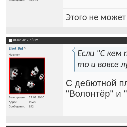
Сообщения
80,935
Этого не может
04.02.2012,
18:19
Elliot_Rid
Если "С кем
Новичок
то и вовсе л
С дебютной пл
''Волонтёр'' и 
Регистрация
27.09.2010
Адрес
Томск
Сообщения
152