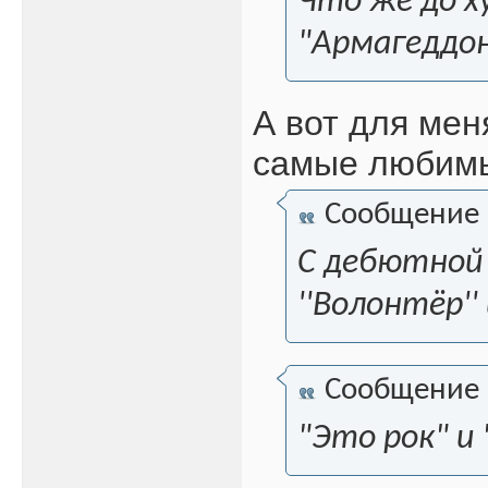
Что же до х
"Армагеддон
А вот для мен
самые любим
Сообщение
С дебютной 
''Волонтёр''
Сообщение
"Это рок" и