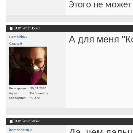
Этого не может
31.01.2012,
15:43
А для меня ''К
Gambitka
Олдовый
Регистрация
30.01.2010
Адрес
RacCoon-City
Сообщения
43,672
31.01.2012,
20:42
Да, чем дальш
Komandarm