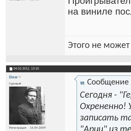
Проигрыватель
на виниле пос
Этого не может
04.02.2012,
13:10
Elwar
Сообщение
Суровый
Сегодня - "
Охрененно! У
записать та
"Арии" из те
Регистрация
16.04.2009