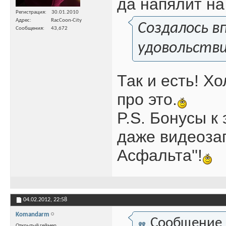
да напялит на
Регистрация
30.01.2010
Адрес
RacCoon-City
Создалось в
Сообщения
43,672
удовольстви
Так и есть! Х
про это.
P.S. Бонусы к
даже видеозап
Асфальта''!
04.02.2012,
22:58
Komandarm
Сообщение
Открытый геймер