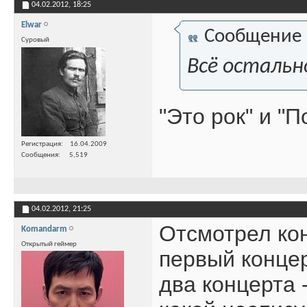
04.02.2012,
18:25
Elwar
Сообщение
Суровый
Всё остально
"Это рок" и "
Регистрация
16.04.2009
Сообщения
5,519
04.02.2012,
21:25
Отсмотрел кон
Komandarm
Открытый геймер
первый концер
два концерта 