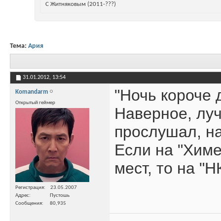
С Житняковым (2011-???)
Тема:
Ария
31.01.2012,
13:54
"Ночь короче 
Komandarm
Открытый геймер
Наверное, луч
прослушал, на
Если на "Химе
мест, то на "Н
Регистрация
23.05.2007
Адрес
Пустошь
Сообщения
80,935