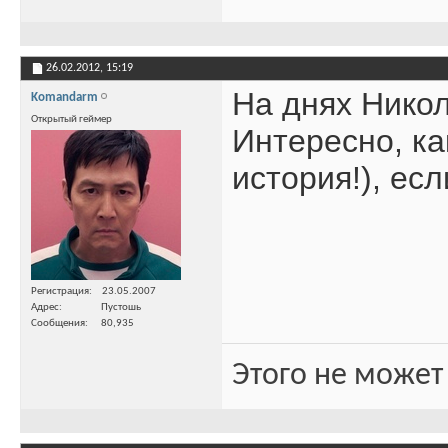
26.02.2012,
15:19
На днях Никол
Komandarm
Открытый геймер
Интересно, ка
история!), ес
Регистрация
23.05.2007
Адрес
Пустошь
Сообщения
80,935
Этого не может