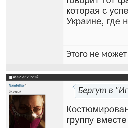
которая с усп
Украине, где 
Этого не может
04.02.2012,
22:46
Gambitka
Бергут в "Иг
Олдовый
Костюмирован
группу вместе