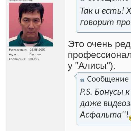
Так и есть!
говорит про
Это очень ред
Регистрация
23.05.2007
профессионали
Адрес
Пустошь
Сообщения
80,935
у "Алисы").
Сообщение
P.S. Бонусы
даже видеоз
Асфальта''!