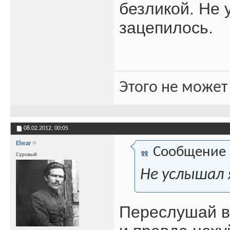
безликой. Не 
зацепилось.
Этого не может
08.02.2012,
00:05
Elwar
Сообщение
Суровый
Не услышал я
Переслушай в