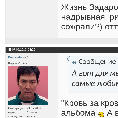
Жизнь Задаро
надрывная, р
сожрали?) отт
07.02.2012,
23:02
Komandarm
Сообщение
Открытый геймер
А вот для м
самые люби
"Кровь за кро
Регистрация
23.05.2007
альбома
А в
Адрес
Пустошь
Сообщения
80,935