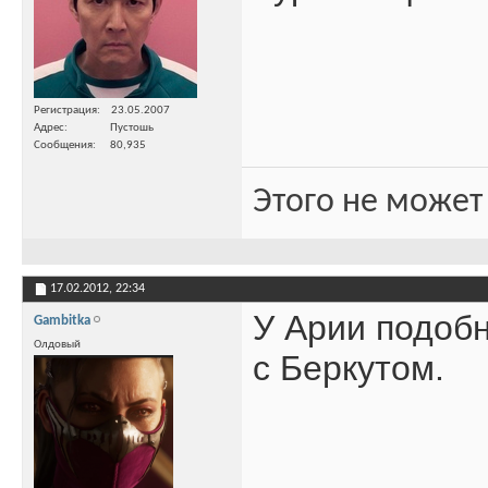
Регистрация
23.05.2007
Адрес
Пустошь
Сообщения
80,935
Этого не может
17.02.2012,
22:34
У Арии подоб
Gambitka
Олдовый
с Беркутом.