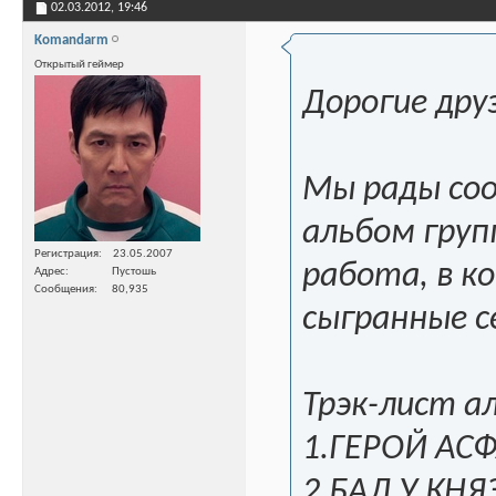
02.03.2012,
19:46
Komandarm
Открытый геймер
Дорогие дру
Мы рады соо
альбом груп
Регистрация
23.05.2007
работа, в к
Адрес
Пустошь
Сообщения
80,935
сыгранные c
Трэк-лист а
1.ГЕРОЙ АС
2.БАЛ У КН