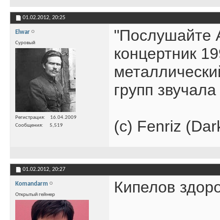
01.02.2012,
20:25
"Послушайте А
Elwar
Суровый
концертник 1
металлически
групп звучала
Регистрация
16.04.2009
(с) Fenriz (Dar
Сообщения
5,519
01.02.2012,
20:27
Кипелов здоро
Komandarm
Открытый геймер