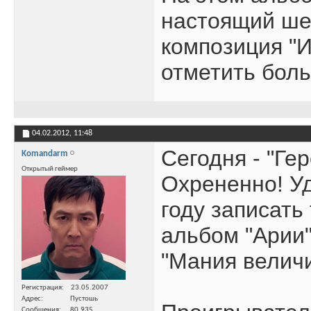
настоящий шед
композиция "И
отметить больш
04.02.2012,
11:48
Сегодня - "Ге
Komandarm
Открытый геймер
Охрененно! Уд
году записать
альбом "Арии"
"Мания величи
Регистрация
23.05.2007
Адрес
Пустошь
Сообщения
80,935