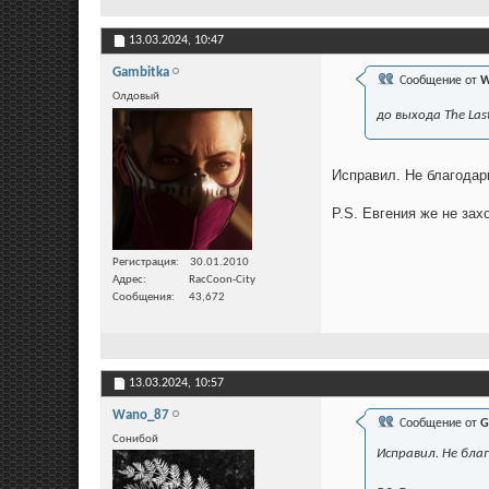
13.03.2024,
10:47
Gambitka
Сообщение от
W
Олдовый
до выхода The Las
Исправил. Не благодар
P.S. Евгения же не за
Регистрация
30.01.2010
Адрес
RacCoon-City
Сообщения
43,672
13.03.2024,
10:57
Wano_87
Сообщение от
G
Сонибой
Исправил. Не бла