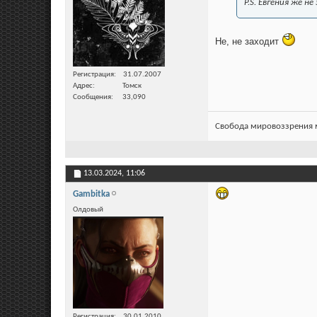
P.S. Евгения же 
Не, не заходит
Регистрация
31.07.2007
Адрес
Томск
Сообщения
33,090
Свобода мировоззрения м
13.03.2024,
11:06
Gambitka
Олдовый
Регистрация
30.01.2010