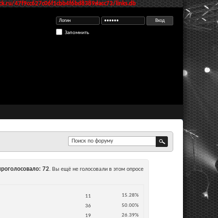
k.ru/47f9cc627c06f1cbb4f6bd8389dacc73/links.db
Запомнить
проголосовало
72
. Вы ещё не голосовали в этом опросе
15.28%
11
50.00%
36
26.39%
19