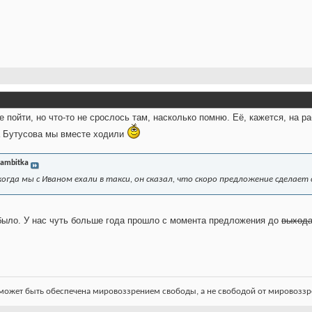
 пойти, но что-то не срослось там, насколько помню. Её, кажется, на ра
а Бутусова мы вместе ходили
ambitka
огда мы с Иваном ехали в такси, он сказал, что скоро предложение сделает с
 было. У нас чуть больше года прошло с момента предложения до
выхода
ожет быть обеспечена мировоззрением свободы, а не свободой от мировоззре