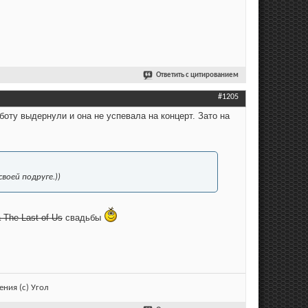
Ответить с цитированием
#1205
боту выдернули и она не успевала на концерт. Зато на
воей подруге.))
 The Last of Us
свадьбы
ния (с) Угол