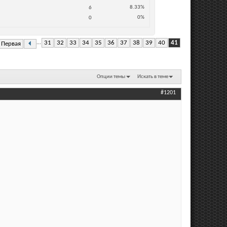
8.33%
6
0%
0
...
31
32
33
34
35
36
37
38
39
40
41
Первая
Опции темы
Искать в теме
#1201