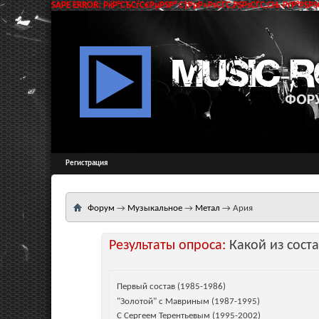
SAPE ERROR: РќР°СЂСѓС€РµРЅР° С†РµР»РѕСЃС‚РЅРѕСЃС‚СЊ РґР°РЅРЅС
Регистрация
Форум
→
Музыкальное
→
Метал
→
Ария
Результаты опроса:
Какой из сост
Первый состав (1985-1986)
"Золотой" с Мавриным (1987-1995)
С Сергеем Терентьевым (1995-2002)