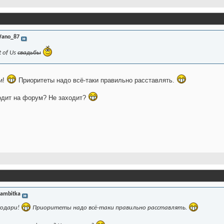
ano_87
t of Us
свадьбы
и!
Приоритеты надо всё-таки правильно расставлять.
ходит на форум? Не заходит?
ambitka
годари!
Приоритеты надо всё-таки правильно расставлять.