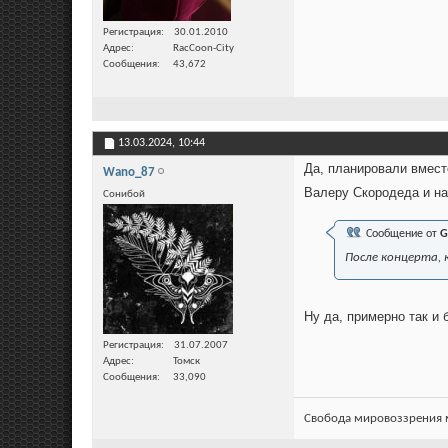
Регистрация
30.01.2010
Адрес
RacCoon-City
Сообщения
43,672
13.03.2024,
10:44
Да, планировали вместе
Wano_87
Валеру Скородеда и н
Сонибой
Сообщение от
G
После концерта, к
Ну да, примерно так и
Регистрация
31.07.2007
Адрес
Томск
Сообщения
33,090
Свобода мировоззрения м