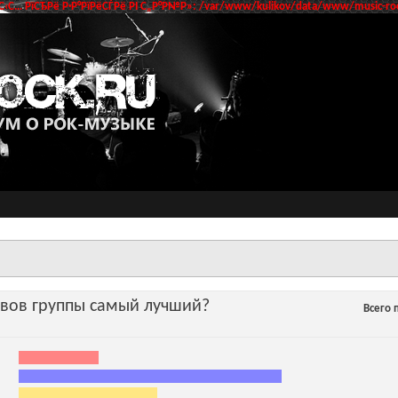
‹С… РїСЂРё Р·Р°РїРёСЃРё РІ С„Р°Р№Р»: /var/www/kulikov/data/www/music-roc
авов группы самый лучший?
Всего 