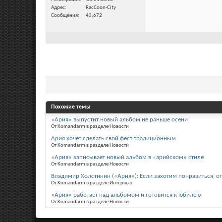
Адрес
RacCoon-City
Сообщения
43,672
Похожие темы
«Ария» выпустит новый альбом не раньше осени
От Komandarm в разделе Новости
Ария хочет сделать свой фест традиционным
От Komandarm в разделе Новости
«Ария» записывает новый альбом в «арийском» стиле
От Komandarm в разделе Новости
Владимир Холстинин («Ария»): Если захотим понравиться, от
От Komandarm в разделе Интервью
«Ария» работает над альбомом и готовится к юбилею
От Komandarm в разделе Новости