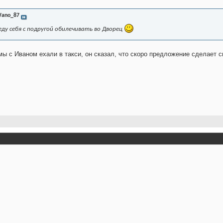
ano_87
еду себя с подругой обилечивать во Дворец
мы с Иваном ехали в такси, он сказал, что скоро предложение сделает св