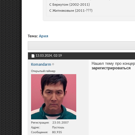
С Беркутом (2002-2011)
С Житняковым (2011-???)
Тема:
Ария
13.03.2024,
02:19
Нашел тему про концерт
Komandarm
зарегистрироваться
Открытый геймер
Регистрация
23.05.2007
Адрес
Пустошь
Сообщения
80,935