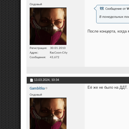
Олдовый
Сообщение от
W
В понедельник по
После концерта, когда 
Регистрация
30.01.2010
Адрес
RacCoon-City
Сообщения
43,672
13.03.2024,
10:34
Её же не было на ДДТ.
Gambitka
Олдовый