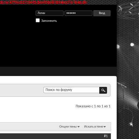
k.ru/47f9cc627c06f1cbb4f6bd8389dacc73/links.db
Запомнить
Показано с 1 по 1 из 1
Опции темы
Искать в теме
#1