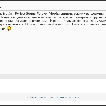
ы
ный сайт -
Perfect Sound Forever
(
Чтобы увидеть ссылку вы должны
 На нём находится огромное количество интересных интервью с группами
вестными, так и андерграундными. И есть отдельная колонка, где публи
 должны назвать 10 своих самых любимых групп. Почитать, конечно, оче
льно
«
Предыдущая тема
|
Следующая тема
»