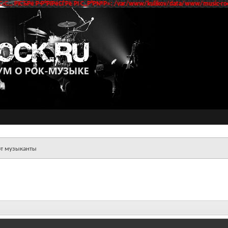
‹С… РїСЂРё Р·Р°РїРёСЃРё РІ С„Р°Р№Р»: /var/www/kulikov/data/www/music-roc
ют музыканты