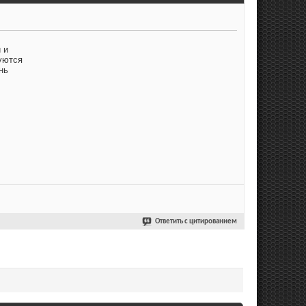
 и
куются
нь
Ответить с цитированием