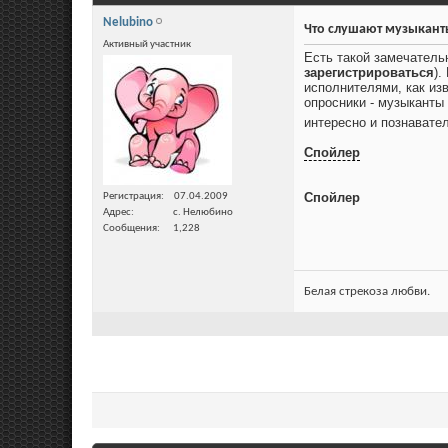
Nelubino
Что слушают музыкант
Активный участник
Есть такой замечатель
зарегистрироваться
).
исполнителями, как из
опросники - музыканты
интересно и познавате
Спойлер
Спойлер
Регистрация
07.04.2009
Адрес
с. Нелюбино
Сообщения
1,228
Белая стрекоза любви.