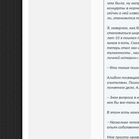
что была, ну нап
концерты в норма
сейчас о ней изв
ли, становится п
Я, наверное, как
становиться шире
лет 10 я поимел 
каков я есть. Ск
теперь стал эко-
туманности , на
личной истории». 
– Кто такие псих
Альбом посвящает
учителями. Псих
понятное дело, А
– Знак вопроса в 
как бы все-таки в
В этом есть како
– Насколько чело
опыт собственног
Мне просто нрави