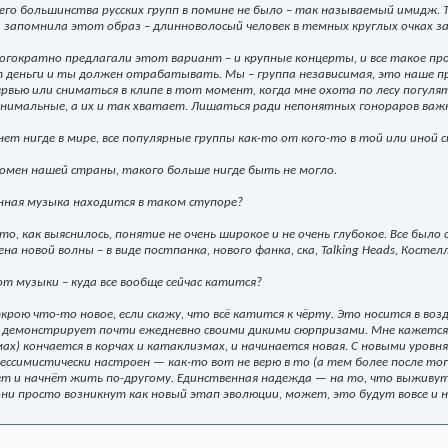
его большинства русских групп в помине не было – так называемый имидж. 
а запомнила этот образ – длинноволосый человек в темных круглых очках з
огократно предлагали этот вариант – и крупные концерты, и все такое пр
 деньги и ты должен отрабатывать. Мы – группа независимая, это наше пр
рвью или сниматься в клипе в тот момент, когда мне охота по лесу погуля
имальные, а их и так хватает. Лишаться ради непонятных гонораров важной
 нет нигде в мире, все популярные группы как-то от кого-то в той или иной 
номен нашей страны, такого больше нигде быть не могло.
нная музыка находится в таком ступоре?
это, как выяснилось, понятие не очень широкое и не очень глубокое. Все бы
на новой волны – в виде постпанка, нового фанка, ска, Talking Heads, Косте
 от музыки – куда все вообще сейчас катится?
крою что-то новое, если скажу, что всё катится к чёрту. Это носится в возд
демонстрирует почти ежедневно своими дикими сюрпризами. Мне кажется, 
х) кончается в корчах и катаклизмах, и начинается новая. С новыми уровн
 пессимистически настроен — как-то вот не верю в то (а тем более после тог
ет и начнёт жить по-другому. Единственная надежда — на то, что выживут
они просто возникнут как новый этап эволюции, может, это будут вовсе и 