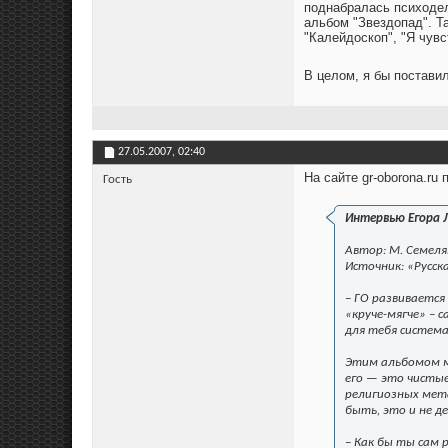
поднабралась психодел
альбом "Звездопад". Та
"Калейдоскоп", "Я чувс
В целом, я бы постави
27.05.2007,
02:40
На сайте gr-oborona.ru
Гость
Интервью Егора 
Автор: М. Семеля
Источник: «Русск
– ГО развиваетс
«круче-мягче» – 
для тебя систем
Этим альбомом м
его — это чистые
религиозных мета
быть, это и не д
– Как бы ты сам 