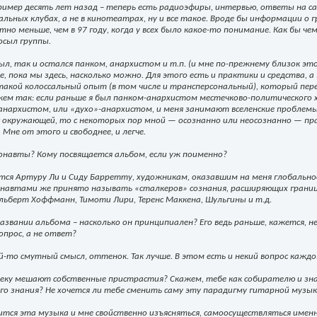
ример десять лет назад – теперь есть радиоэфиры, интервью, ответы на са
льных клубах, а не в кинотеатрах, ну и все такое. Вроде бы информации о 
естно меньше, чем в 97 году, когда у всех было какое-то понимание. Как бы 
осыл группы.
 был, так и остался панком, анархистом и т.п. (и мне по-прежнему близок э
, пока мы здесь, насколько можно. Для этого есть и практики и средства, 
такой колоссальный опыт (в том числе и трансперсональный), который пере
ажем так: если раньше я был панком-анархистом местечково-политического 
анархистом, или «духо»-анархистом, и меня занимают вселенские проблемы.
с окружающей, то с некоторых пор мной — осознанно или неосознанно — 
Мне от этого и свободнее, и легче.
онавты? Кому посвящается альбом, если уж поименно?
ся Артуру Ли и Сиду Барретту, художникам, оказавшим на меня глобальное 
онавтами же принято называть «сталкеров» сознания, расширяющих границ
льберт Хоффманн, Тимоти Лири, Теренс Маккена, Шульгины и т.д.
названии альбома – насколько он принципиален? Его ведь раньше, кажется, не
опрос, а не ответ?
й-то смутный смысл, оттенок. Так лучше. В этом есть и некий вопрос каждо
веку мешают собственные пристрастия? Скажем, тебе как собирателю и зн
о знания? Не хочется ли тебе сменить саму эту парадигму гитарной музык
тся эта музыка и мне свойственно изъясняться, самоосуществляться именно