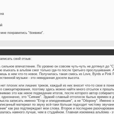
кна
ий
 мне понравились "боевики".
аписать свой отзыв:
сильное впечатление. По уровню он совсем чуть-чуть не дотянул до "Ст
ю въехать в альбом смог только где-то после третьего прослушивания. 
шь в нем что-то новое. Получилась такая смесь из Love, Byrds и Pink 
ественной музыки - это невиданная доселе высота.
нет плохих или лишних треков, каждый из них вносит что-то свое в пон
го самоцитирования, поэтому здесь можно найти много отсылок к прошл
нимаю это как некое подведение итогов, после которого автор собирает
 однозначно, это "Сияние". Эдакий славный отголосок былых времен в д
мысла записать именно "Егор и опизденевшие", а не "Оборону". Именно 
 записанный материал по звуку всё-таки больше подходит чистому звуч
яние" как раз подтверждает мои слова. Второе и последнее разочаровани
азалась намного лучше, чем в студийном. Главная изюминка альбома - э