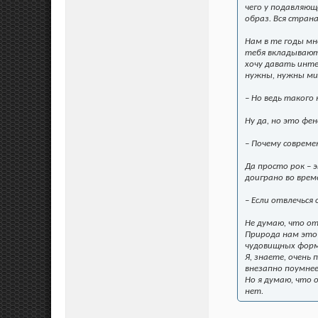
чего у подавляющ
образ. Вся стран
Нам в те годы мн
тебя вкладывают
хочу давать инте
нужны, нужны мин
– Но ведь такого
Ну да, но это фе
– Почему совреме
Да просто рок – 
доиграно во време
– Если отвлечься
Не думаю, что от
Природа нам это 
чудовищных форма
Я, знаете, очень
внезапно поумне
Но я думаю, что 
нет.