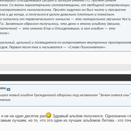
материал Опизденевших сыгран и записан именно ГО, причём самым
разом. Со всеми характерными составляющими, от свободной импровизации
монстративного минимализма. Причём задуман он был чисто и прозрачно
ла и до конца, а получился в целом довольно плотным и тяжёлым.
о осталось от первоначального замысла — это натуральное звучание Vox'a
d'а. Занятным образом получилось, что демо к этому альбому (весьма,
таточное) — это именно Егор и Опизденевшие, а сам альбом — это
рона».
уальный, цельный и посвящается он астронавтам внутренних пространств
родов. Первая песня так и называется — «Слава Психонавтам».
oise
ышел новый альбом Гражданской обороны под названием "Зачем снятся сны"
нение.
и не на один десяток раз
Здравый альбом получился. Однозначно гла
 самым лучшим, но то, что это один из лучших альбомов Летова - это то