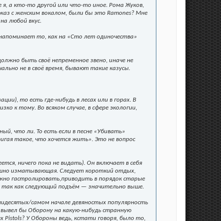
 я, а кто-то другой или что-то иное. Рома Жуков,
джаз с женским вокалом, были бы это Ramones? Мне
 на любой вкус.
о напоминает то, как на «Сто лет одиночества»
олжно быть своё непременное звено, иначе не
чально не в своё время, бывают такие казусы.
ии), то есть где-нибудь в лесах или в горах. В
ко к тому. Во всяком случае, в сфере экологии,
й, что ли. То есть если в песне «Убивать»
игая такое, что хочется жить». Это не вопрос
ется, ничего пока не видать). Он включает в себя
трашно изматывающая. Следует короткий отдых,
ожно гастролировать,приводить в порядок старые
я, так как следующий подъём — значительно выше.
ьмидесятых/самом начале девяностых популярность
и вывел бы Оборону на какую-нибудь странную
 Pistols? У Обороны ведь, кстати говоря, было то,