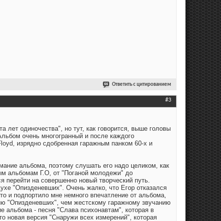
Ответить с цитированием
#3
а лет одиночества", но тут, как говорится, выше головы
Альбом очень многогранный и после каждого
Floyd, изрядно сдобренная гаражным панком 60-х и
имание альбома, поэтому слушать его надо целиком, как
ым альбомам Г.О, от "Поганой молодежи" до
ся перейти на совершенно новый творческий путь.
ухе "Опизденевших". Очень жалко, что Егор отказался
это и подпортило мне немного впечатление от альбома,
анию "Опизденевших", чем жестскому гаражному звучанию
е альбома - песня "Слава психонавтам", которая в
то новая версия "Снаружи всех измерений", которая