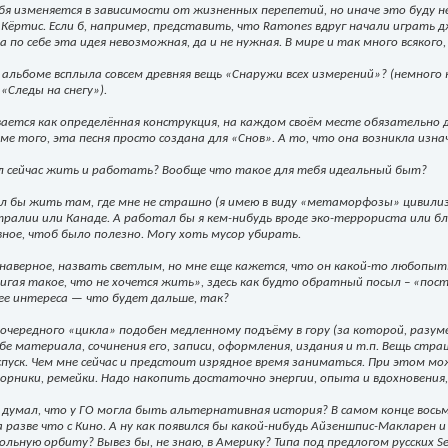
бя изменяется в зависимости от жизненных перепетий, но иначе это буду не
 Кёртис. Если б, например, представить, что Ramones вдруг начали играть 
 по себе эта идея невозможная, да и не нужная. В мире и так много всякого,
а альбоме всплыла совсем древняя вещь «Снаружи всех измерений»? (немног
«Следы на снегу»).
ется как определённая конструкция, на каждом своём месте обязательно д
ме того, эта песня просто создана для «Снов». А то, что она возникла изна
ел сейчас жить и работать? Вообще что такое для тебя идеальный быт?
ел бы жить там, где мне не страшно (я имею в виду «метаморфозы» цивилизац
ралии или Канаде. А работал бы я кем-нибудь вроде эко-террориста или близ
вное, чтоб было полезно. Могу хоть мусор убирать.
наверное, назвать светлым, но мне еще кажется, что он какой-то любопытны
игая такое, что не хочется жить», здесь как будто обратный посыл – «пост
ее интереса — что будет дальше, так?
 очередного «цикла» подобен медленному подъёму в гору (за которой, разуме
бе материала, сочинения его, записи, оформления, издания и т.п. Вещь с
пуск. Чем мне сейчас и предстоит изрядное время заниматься. При этом м
борники, ремейки. Надо накопить достаточно энергии, опыта и вдохновени
ь думал, что у ГО могла быть альтернативная история? В самом конце вос
 разве что с Кино. А ну как появился бы какой-нибудь Айзеншпис-Макларен 
льную орбиту? Вывез бы, не знаю, в Америку? Типа под предлогом русских Sex