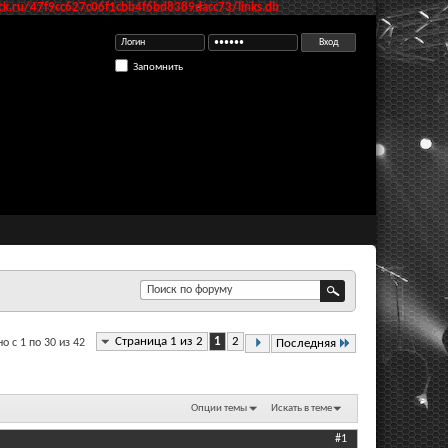
k.ru/47f9cc627c06f1cbb4f6bd8389dacc73/links.db
Запомнить
Страница 1 из 2
1
2
о с 1 по 30 из 42
Последняя
Опции темы
Искать в теме
#1