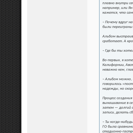
плавно внутри се
например, или Ян
кажется, что сама
– Почему вдруг н
были переиграны 
Альбом выстраива
сработает. А кро
– Где бы ты хот
Во-первых, я хот
Калифорнии, Авст
неважно кем, гла
– Альбом можно, 
говорилось «пост
надежды, но скор
Процесс создания
вынашивание в се
затем — долгий с
записи, делать с
– Ты когда-нибуд
ГО была сравнима
стадионно-гастро