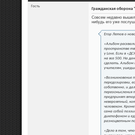
Гость
Гражданская оборона "
Совсем недавно вышел 
нибудь его уже послу
Егор Летов о нов
«Альбом расхвали
пространстве тв
у Love. Если в «
на все 500. На д
сделать. Альбом
учителям, ушедш
«Возникновение п
передозировки, ес
собственно, и да
переосмысления 
предпринят втори
невероятный, кот
человеком. Кроме
сама собой поэзи
диктофоном и едв
разноцветным п
«Дело в том, что