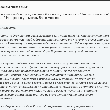
Зачем снятся сны"
новый альбом Гражданской обороны под названием "Зачем снятся сны".
шал? Интересно услышать Ваше мнение.
ом альбоме:
вать не буду, хотя и очень хочется. Могу лишь сказать, что во внутреннем
орчества Гражданской Обороны это примерно то же, что «Forever Changes»
ДСЖ» и «Реанимации» задуманное было воплощено на 200 процентов, то здесь
анный момент — это максимальная реализация того, что я хотел сказать и
 посвящается светлой памяти Сида Барретта и Артура Ли — моим
им из жизни этим летом.»
оследнего альбома случилось с классического бэд-трипа, кислотной
ли кто не понимает (чего со мной никогда доселе не случалось), который,
л толчок к дальнейшему развитию событий. После глобального
произошедшего, двухнедельного самоочищения и самокопания был
чный штурм, после чего я перескочил кучу уровней, получил опыт
орого у меня не было доселе, и стал в определенном смысле вообще другим
 того, у меня открылся, как я это называю, «колодец», из которого хлынула
я, творчество. Я потом ходил по лесу и всяким пустынным местам с
а успевал записывать то, что из меня изливалось непрерывным
отоком».
 вообще — это альбом Егора и Опизденевших, но в процессе записи