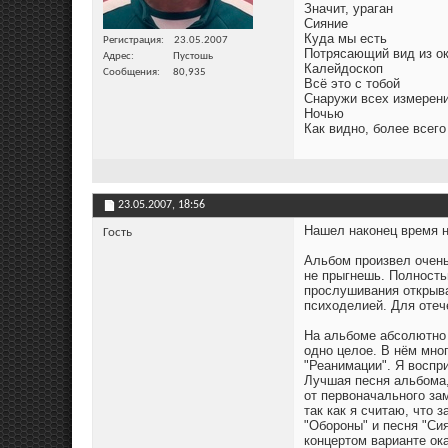
Значит, ураган
Сияние
Куда мы есть
Регистрация
23.05.2007
Потрясающий вид из о
Адрес
Пустошь
Калейдоскоп
Сообщения
80,935
Всё это с тобой
Снаружи всех измерен
Ночью
Как видно, более всего
23.05.2007,
18:56
Нашел наконец время н
Гость
Альбом произвел очень 
не прыгнешь. Полность
прослушивания открывае
психоделией. Для отеч
На альбоме абсолютно 
одно целое. В нём мно
"Реанимации". Я воспри
Лучшая песня альбома,
от первоначального за
так как я считаю, что
"Обороны" и песня "Си
концертом варианте ок