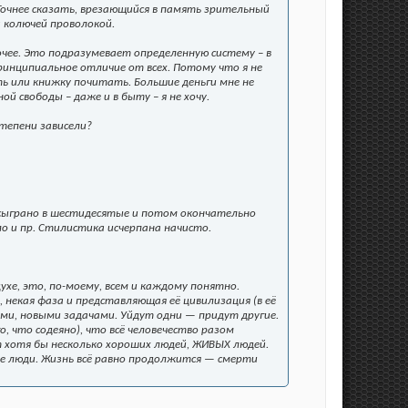
Точнее сказать, врезающийся в память зрительный
а колючей проволокой.
очее. Это подразумевает определенную систему – в
инципиальное отличие от всех. Потому что я не
ть или книжку почитать. Большие деньги мне не
 свободы – даже и в быту – я не хочу.
степени зависели?
ло сыграно в шестидесятые и потом окончательно
лло и пр. Стилистика исчерпана начисто.
ухе, это, по-моему, всем и каждому понятно.
некая фаза и представляющая её цивилизация (в её
ями, новыми задачами. Уйдут одни — придут другие.
о, что содеяно), что всё человечество разом
 хотя бы несколько хороших людей, ЖИВЫХ людей.
не люди. Жизнь всё равно продолжится — смерти