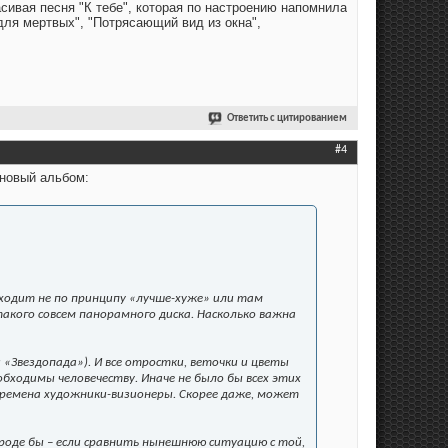
сивая песня "К тебе", которая по настроению напомнила
 для мертвых", "Потрясающий вид из окна",
Ответить с цитированием
#4
 новый альбом:
ходит не по принципу «лучше-хуже» или там
акого совсем панорамного диска. Насколько важна
Звездопада»). И все отростки, веточки и цветы
бходимы человечеству. Иначе не было бы всех этих
 времена художники-визионеры. Скорее даже, может
вроде бы – если сравнить нынешнюю ситуацию с той,