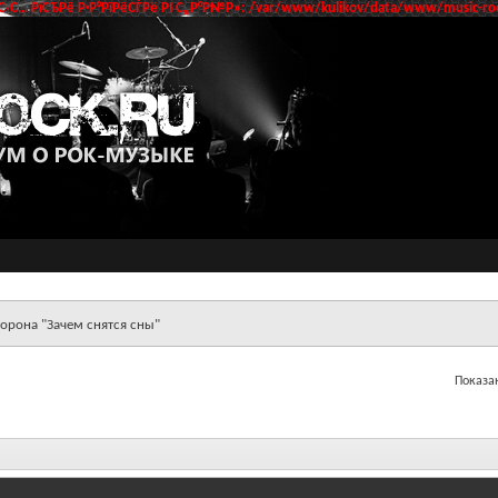
‹С… РїСЂРё Р·Р°РїРёСЃРё РІ С„Р°Р№Р»: /var/www/kulikov/data/www/music-roc
орона "Зачем снятся сны"
Показан