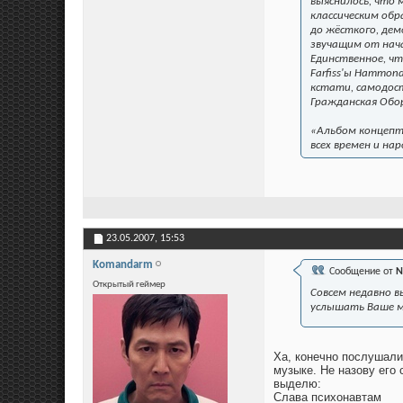
выяснилось, что 
классическим об
до жёсткого, де
звучащим от нача
Единственное, чт
Farfiss'ы Hammon
кстати, самодос
Гражданская Обо
«Альбом концепт
всех времен и на
23.05.2007,
15:53
Komandarm
Сообщение от
N
Открытый геймер
Совсем недавно в
услышать Ваше м
Ха, конечно послушали 
музыке. Не назову его
выделю:
Слава психонавтам