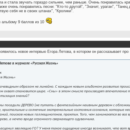
а и стала звучать гораздо сильнее, чем раньше. Очень понравилась кра
кже очень понравились песни: "Кто-то другой", "Значит, ураган", "Танец
твую себя не в своих штанах", "Кролики".
л альбому 9 баллов из 10
 появилось новое интервью Егора Летова, в котором он рассказывает про
Летова в журнале «Русская Жизнь»
к
ая Жизнь»
я очевидным образом не линейно. С каждым новым альбомом развитие проис
сам охват становится шире. «Сны» в этом смысле производят впечатление т
атизация знаний?
ы посадили ДЕРЕВО (не путать с фантазийным наивным деревом с обложки «
, кристальные и солнечные экстремальные состояния сознания, которые нео
ний, поисков новых галлюциногенов, практик. Того, чем занимаются во все
ерево, а нечто вроде огромного сверкающего одуванчика.
расценил эволюцию ГО? У меня такое ощущение иногда возникает, что вот 