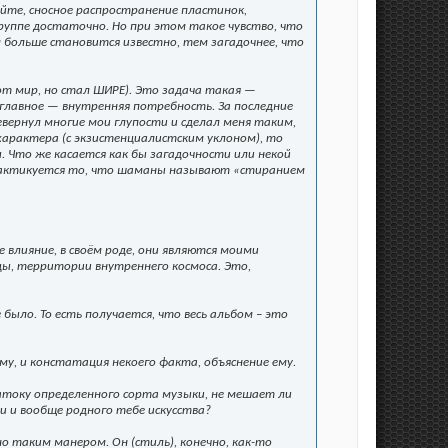
йте, сносное распространение пластинок,
группе достаточно. Но при этом такое чувство, что
чем больше становится известно, тем загадочнее, что
тот мир, но стал ШИРЕ). Это задача такая —
а главное — внутренняя потребность. За последние
вернул многие мои глупости и сделал меня таким,
характера (с экзистенциалистским уклоном), то
 Что же касается как бы загадочности или некой
практикуется то, что шаманы называют «стиранием
влияние, в своём роде, они являются моими
ы, территории внутреннего космоса. Это,
 было. То есть получается, что весь альбом – это
му, и констатация некоего факта, объяснение ему.
атоку определенного сорта музыки, не мешает ли
и и вообще родного тебе искусства?
 таким манером. Он (стиль), конечно, как-то