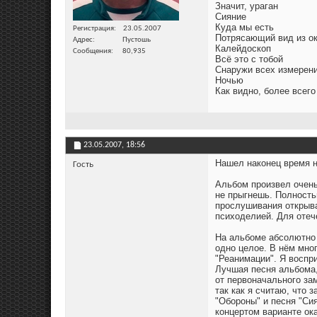
Значит, ураган
Сияние
Куда мы есть
Регистрация
23.05.2007
Потрясающий вид из о
Адрес
Пустошь
Калейдоскоп
Сообщения
80,935
Всё это с тобой
Снаружи всех измерен
Ночью
Как видно, более всего
23.05.2007,
18:56
Нашел наконец время н
Гость
Альбом произвел очень 
не прыгнешь. Полность
прослушивания открывае
психоделией. Для отеч
На альбоме абсолютно 
одно целое. В нём мно
"Реанимации". Я воспри
Лучшая песня альбома,
от первоначального за
так как я считаю, что
"Обороны" и песня "Си
концертом варианте ок