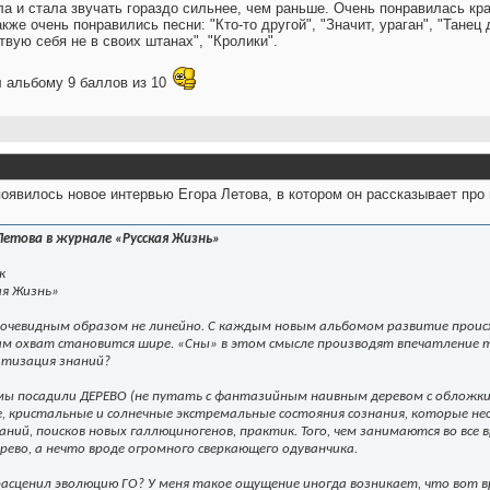
а и стала звучать гораздо сильнее, чем раньше. Очень понравилась кра
кже очень понравились песни: "Кто-то другой", "Значит, ураган", "Танец
твую себя не в своих штанах", "Кролики".
л альбому 9 баллов из 10
 появилось новое интервью Егора Летова, в котором он рассказывает про
Летова в журнале «Русская Жизнь»
к
ая Жизнь»
я очевидным образом не линейно. С каждым новым альбомом развитие проис
сам охват становится шире. «Сны» в этом смысле производят впечатление т
атизация знаний?
ы посадили ДЕРЕВО (не путать с фантазийным наивным деревом с обложки «
, кристальные и солнечные экстремальные состояния сознания, которые нео
ний, поисков новых галлюциногенов, практик. Того, чем занимаются во все
ерево, а нечто вроде огромного сверкающего одуванчика.
расценил эволюцию ГО? У меня такое ощущение иногда возникает, что вот 