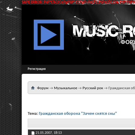
SAPE ERROR: РќР°СЂСѓС€РµРЅР° С†РµР»РѕСЃС‚РЅРѕСЃС‚СЊ РґР°РЅРЅС
Регистрация
Форум
→
Музыкальное
→
Русский рок
→
Гражданская об
Тема:
Гражданская оборона "Зачем снятся сны"
21.05.2007,
18:13