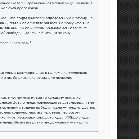
Точнее сказать, врезающийся в память зрительный
а колючей проволокой.
очее. Это подразумевает определенную систему – в
инципиальное отличие от всех. Потому что я не
ть или книжку почитать. Большие деньги мне не
 свободы – даже и в быту – я не хочу.
степени зависели?
ло сыграно в шестидесятые и потом окончательно
лло и пр. Стилистика исчерпана начисто.
ухе, это, по-моему, всем и каждому понятно.
некая фаза и представляющая её цивилизация (в её
ями, новыми задачами. Уйдут одни — придут другие.
о, что содеяно), что всё человечество разом
 хотя бы несколько хороших людей, ЖИВЫХ людей.
не люди. Жизнь всё равно продолжится — смерти