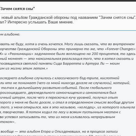
Зачем снятся сны"
новый альбом Гражданской обороны под названием "Зачем снятся сны".
шал? Интересно услышать Ваше мнение.
ом альбоме:
вать не буду, хотя и очень хочется. Могу лишь сказать, что во внутреннем
орчества Гражданской Обороны это примерно то же, что «Forever Changes»
ДСЖ» и «Реанимации» задуманное было воплощено на 200 процентов, то здесь
анный момент — это максимальная реализация того, что я хотел сказать и
 посвящается светлой памяти Сида Барретта и Артура Ли — моим
им из жизни этим летом.»
оследнего альбома случилось с классического бэд-трипа, кислотной
ли кто не понимает (чего со мной никогда доселе не случалось), который,
л толчок к дальнейшему развитию событий. После глобального
произошедшего, двухнедельного самоочищения и самокопания был
чный штурм, после чего я перескочил кучу уровней, получил опыт
орого у меня не было доселе, и стал в определенном смысле вообще другим
 того, у меня открылся, как я это называю, «колодец», из которого хлынула
я, творчество. Я потом ходил по лесу и всяким пустынным местам с
а успевал записывать то, что из меня изливалось непрерывным
отоком».
 вообще — это альбом Егора и Опизденевших, но в процессе записи