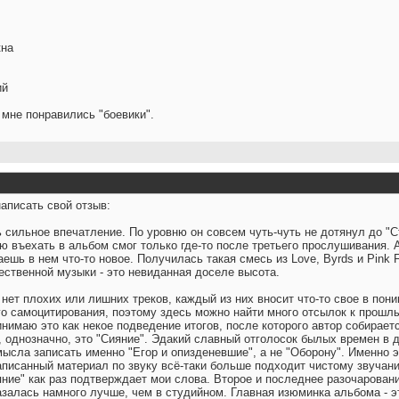
кна
ий
 мне понравились "боевики".
аписать свой отзыв:
сильное впечатление. По уровню он совсем чуть-чуть не дотянул до "Ст
ю въехать в альбом смог только где-то после третьего прослушивания. 
шь в нем что-то новое. Получилась такая смесь из Love, Byrds и Pink 
ественной музыки - это невиданная доселе высота.
нет плохих или лишних треков, каждый из них вносит что-то свое в пон
го самоцитирования, поэтому здесь можно найти много отсылок к прошл
нимаю это как некое подведение итогов, после которого автор собирает
 однозначно, это "Сияние". Эдакий славный отголосок былых времен в д
мысла записать именно "Егор и опизденевшие", а не "Оборону". Именно 
 записанный материал по звуку всё-таки больше подходит чистому звуч
яние" как раз подтверждает мои слова. Второе и последнее разочаровани
азалась намного лучше, чем в студийном. Главная изюминка альбома - э