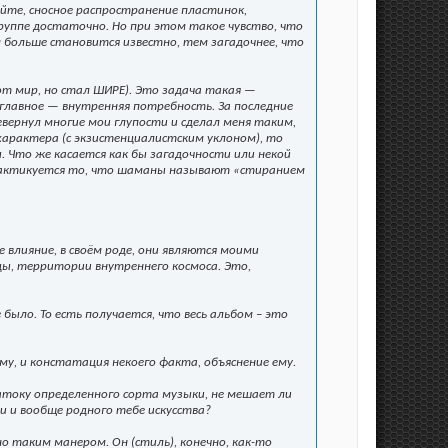
йте, сносное распространение пластинок,
группе достаточно. Но при этом такое чувство, что
чем больше становится известно, тем загадочнее, что
тот мир, но стал ШИРЕ). Это задача такая —
а главное — внутренняя потребность. За последние
вернул многие мои глупости и сделал меня таким,
характера (с экзистенциалистским уклоном), то
 Что же касается как бы загадочности или некой
практикуется то, что шаманы называют «стиранием
влияние, в своём роде, они являются моими
ы, территории внутреннего космоса. Это,
 было. То есть получается, что весь альбом – это
му, и констатация некоего факта, объяснение ему.
атоку определенного сорта музыки, не мешает ли
и и вообще родного тебе искусства?
 таким манером. Он (стиль), конечно, как-то