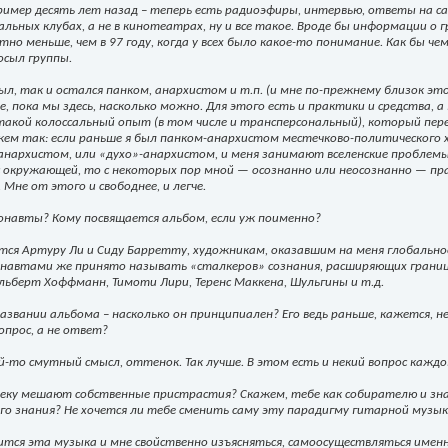
ример десять лет назад – теперь есть радиоэфиры, интервью, ответы на са
льных клубах, а не в кинотеатрах, ну и все такое. Вроде бы информации о 
естно меньше, чем в 97 году, когда у всех было какое-то понимание. Как бы 
осыл группы.
 был, так и остался панком, анархистом и т.п. (и мне по-прежнему близок э
, пока мы здесь, насколько можно. Для этого есть и практики и средства, 
такой колоссальный опыт (в том числе и трансперсональный), который пере
ажем так: если раньше я был панком-анархистом местечково-политического 
анархистом, или «духо»-анархистом, и меня занимают вселенские проблемы.
с окружающей, то с некоторых пор мной — осознанно или неосознанно — 
Мне от этого и свободнее, и легче.
онавты? Кому посвящается альбом, если уж поименно?
ся Артуру Ли и Сиду Барретту, художникам, оказавшим на меня глобальное 
онавтами же принято называть «сталкеров» сознания, расширяющих границ
льберт Хоффманн, Тимоти Лири, Теренс Маккена, Шульгины и т.д.
названии альбома – насколько он принципиален? Его ведь раньше, кажется, не
опрос, а не ответ?
й-то смутный смысл, оттенок. Так лучше. В этом есть и некий вопрос каждо
веку мешают собственные пристрастия? Скажем, тебе как собирателю и зн
о знания? Не хочется ли тебе сменить саму эту парадигму гитарной музык
тся эта музыка и мне свойственно изъясняться, самоосуществляться именно