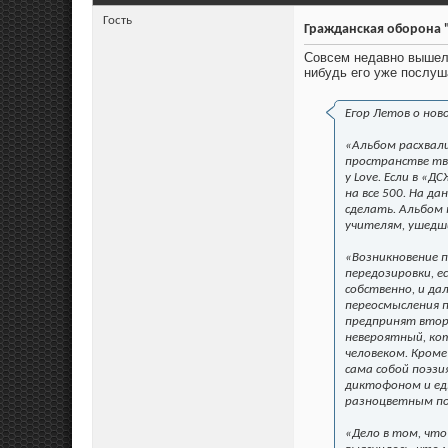
Гость
Гражданская оборона "
Совсем недавно вышел 
нибудь его уже послу
Егор Летов о нов
«Альбом расхвали
пространстве тв
у Love. Если в «
на все 500. На д
сделать. Альбом
учителям, ушедш
«Возникновение п
передозировки, ес
собственно, и да
переосмысления 
предпринят втори
невероятный, кот
человеком. Кроме
сама собой поэзи
диктофоном и едв
разноцветным п
«Дело в том, что