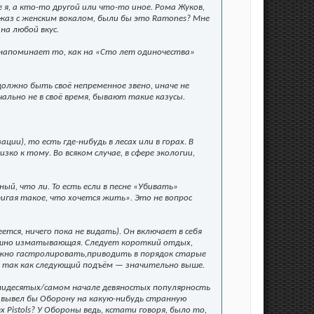
 я, а кто-то другой или что-то иное. Рома Жуков,
джаз с женским вокалом, были бы это Ramones? Мне
 на любой вкус.
о напоминает то, как на «Сто лет одиночества»
олжно быть своё непременное звено, иначе не
чально не в своё время, бывают такие казусы.
ии), то есть где-нибудь в лесах или в горах. В
ко к тому. Во всяком случае, в сфере экологии,
й, что ли. То есть если в песне «Убивать»
игая такое, что хочется жить». Это не вопрос
ется, ничего пока не видать). Он включает в себя
трашно изматывающая. Следует короткий отдых,
ожно гастролировать,приводить в порядок старые
я, так как следующий подъём — значительно выше.
ьмидесятых/самом начале девяностых популярность
и вывел бы Оборону на какую-нибудь странную
 Pistols? У Обороны ведь, кстати говоря, было то,