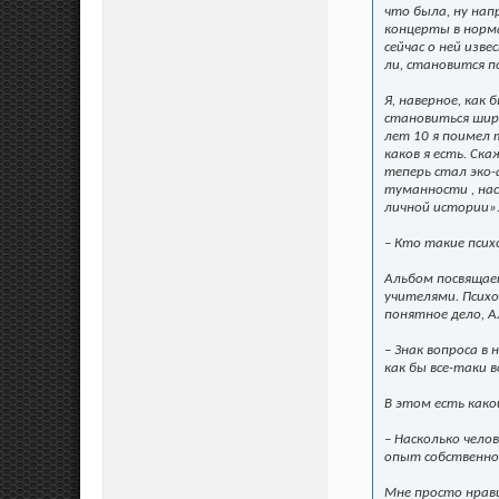
что была, ну нап
концерты в норма
сейчас о ней изв
ли, становится п
Я, наверное, как
становиться шире
лет 10 я поимел 
каков я есть. Ск
теперь стал эко-
туманности , на
личной истории». 
– Кто такие псих
Альбом посвящает
учителями. Псих
понятное дело, А
– Знак вопроса в 
как бы все-таки в
В этом есть како
– Насколько чело
опыт собственног
Мне просто нрави