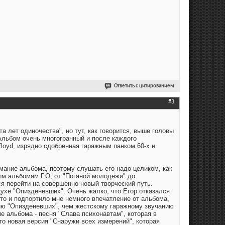
Ответить с цитированием
#3
а лет одиночества", но тут, как говорится, выше головы
Альбом очень многогранный и после каждого
Floyd, изрядно сдобренная гаражным панком 60-х и
имание альбома, поэтому слушать его надо целиком, как
ым альбомам Г.О, от "Поганой молодежи" до
ся перейти на совершенно новый творческий путь.
ухе "Опизденевших". Очень жалко, что Егор отказался
это и подпортило мне немного впечатление от альбома,
анию "Опизденевших", чем жестскому гаражному звучанию
е альбома - песня "Слава психонавтам", которая в
то новая версия "Снаружи всех измерений", которая