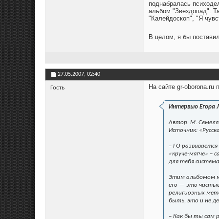
поднабралась психодел
альбом "Звездопад". Та
"Калейдоскоп", "Я чувс
В целом, я бы постави
27.05.2007,
02:40
На сайте gr-oborona.ru
Гость
Интервью Егора 
Автор: М. Семеля
Источник: «Русск
– ГО развиваетс
«круче-мягче» – 
для тебя систем
Этим альбомом м
его — это чистые
религиозных мета
быть, это и не д
– Как бы ты сам 