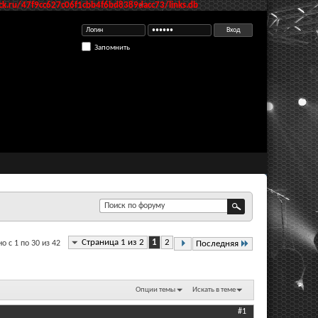
k.ru/47f9cc627c06f1cbb4f6bd8389dacc73/links.db
Запомнить
Страница 1 из 2
1
2
о с 1 по 30 из 42
Последняя
Опции темы
Искать в теме
#1