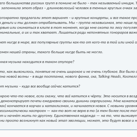
его большинства русских групп в помине не было – так называемый имидж. 
а запомнила этот образ – длинноволосый человек в темных круглых очках з
огократно предлагали этот вариант – и крупные концерты, и все такое пр
 деньги и ты должен отрабатывать. Мы – группа независимая, это наше пр
рвью или сниматься в клипе в тот момент, когда мне охота по лесу погуля
имальные, а их и так хватает. Лишаться ради непонятных гонораров важной
 нет нигде в мире, все популярные группы как-то от кого-то в той или иной 
номен нашей страны, такого больше нигде быть не могло.
нная музыка находится в таком ступоре?
это, как выяснилось, понятие не очень широкое и не очень глубокое. Все бы
на новой волны – в виде постпанка, нового фанка, ска, Talking Heads, Косте
 от музыки – куда все вообще сейчас катится?
крою что-то новое, если скажу, что всё катится к чёрту. Это носится в возд
демонстрирует почти ежедневно своими дикими сюрпризами. Мне кажется, 
х) кончается в корчах и катаклизмах, и начинается новая. С новыми уровн
 пессимистически настроен — как-то вот не верю в то (а тем более после тог
ет и начнёт жить по-другому. Единственная надежда — на то, что выживут
они просто возникнут как новый этап эволюции, может, это будут вовсе и 