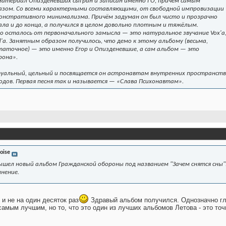
материал Опизденевших сыгран и записан именно ГО, причём самым
разом. Со всеми характерными составляющими, от свободной импровизации
монстративного минимализма. Причём задуман он был чисто и прозрачно
ла и до конца, а получился в целом довольно плотным и тяжёлым.
о осталось от первоначального замысла — это натуральное звучание Vox'a
d'а. Занятным образом получилось, что демо к этому альбому (весьма,
таточное) — это именно Егор и Опизденевшие, а сам альбом — это
рона».
уальный, цельный и посвящается он астронавтам внутренних пространств
родов. Первая песня так и называется — «Слава Психонавтам».
oise
ышел новый альбом Гражданской обороны под названием "Зачем снятся сны"
нение.
и не на один десяток раз
Здравый альбом получился. Однозначно гла
 самым лучшим, но то, что это один из лучших альбомов Летова - это то