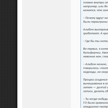
плавно внутри се
например, или Ян
кажется, что сама
– Почему вдруг н
были переиграны 
Альбом выстраива
сработает. А кро
– Где бы ты хот
Во-первых, я хот
Калифорнии, Авст
неважно кем, гла
– Альбом можно, 
говорилось «пост
надежды, но скор
Процесс создания
вынашивание в се
затем — долгий с
записи, делать с
– Ты когда-нибуд
ГО была сравнима
стадионно-гастро