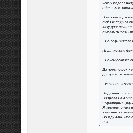
чего у подавляющ
образ. Вся стран
Нам в те годы мн
тебя вкладывают
хочу давать инте
нужны, нужны мин
– Но ведь такого
Ну да, но это фе
– Почему совреме
Да просто рок – 
доиграно во време
– Если отвлечься
Не думаю, что от
Природа нам это 
чудовищных форма
Я, знаете, очень
внезапно поумне
Но я думаю, что 
нет.