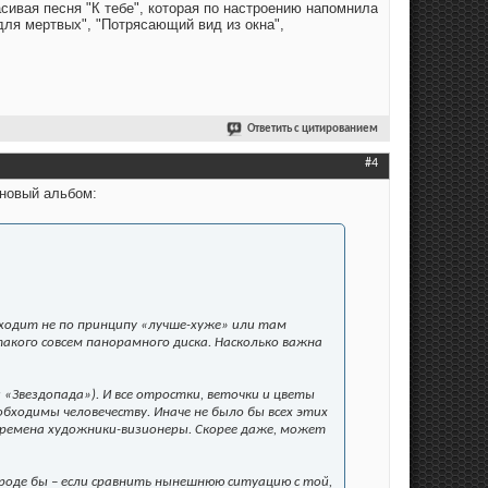
сивая песня "К тебе", которая по настроению напомнила
 для мертвых", "Потрясающий вид из окна",
Ответить с цитированием
#4
 новый альбом:
ходит не по принципу «лучше-хуже» или там
акого совсем панорамного диска. Насколько важна
Звездопада»). И все отростки, веточки и цветы
бходимы человечеству. Иначе не было бы всех этих
 времена художники-визионеры. Скорее даже, может
вроде бы – если сравнить нынешнюю ситуацию с той,