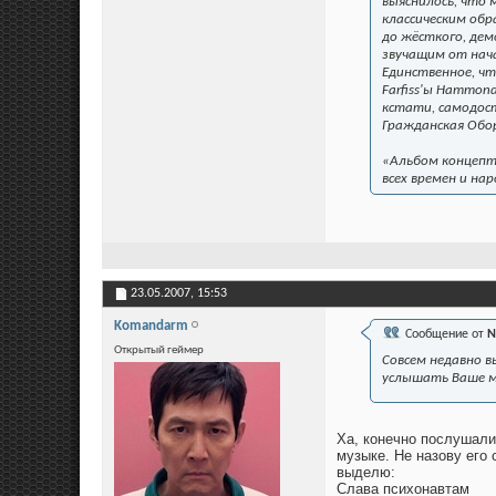
выяснилось, что 
классическим об
до жёсткого, де
звучащим от нача
Единственное, чт
Farfiss'ы Hammon
кстати, самодос
Гражданская Обо
«Альбом концепт
всех времен и на
23.05.2007,
15:53
Komandarm
Сообщение от
N
Открытый геймер
Совсем недавно в
услышать Ваше м
Ха, конечно послушали 
музыке. Не назову его
выделю:
Слава психонавтам