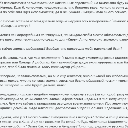
бя изменяется в зависимости от жизненных перепетий, но иначе это буду не
 Кёртис. Если б, например, представить, что Ramones вдруг начали играть 
 по себе эта идея невозможная, да и не нужная. В мире и так много всякого,
а альбоме всплыла совсем древняя вещь «Снаружи всех измерений»? (немног
«Следы на снегу»).
ется как определённая конструкция, на каждом своём месте обязательно д
ме того, эта песня просто создана для «Снов». А то, что она возникла изна
ел сейчас жить и работать? Вообще что такое для тебя идеальный быт?
ел бы жить там, где мне не страшно (я имею в виду «метаморфозы» цивилизац
ралии или Канаде. А работал бы я кем-нибудь вроде эко-террориста или близ
вное, чтоб было полезно. Могу хоть мусор убирать.
наверное, назвать светлым, но мне еще кажется, что он какой-то любопытны
игая такое, что не хочется жить», здесь как будто обратный посыл – «пост
ее интереса — что будет дальше, так?
 очередного «цикла» подобен медленному подъёму в гору (за которой, разуме
бе материала, сочинения его, записи, оформления, издания и т.п. Вещь с
пуск. Чем мне сейчас и предстоит изрядное время заниматься. При этом м
борники, ремейки. Надо накопить достаточно энергии, опыта и вдохновени
ь думал, что у ГО могла быть альтернативная история? В самом конце вос
 разве что с Кино. А ну как появился бы какой-нибудь Айзеншпис-Макларен 
льную орбиту? Вывез бы, не знаю, в Америку? Типа под предлогом русских Sex