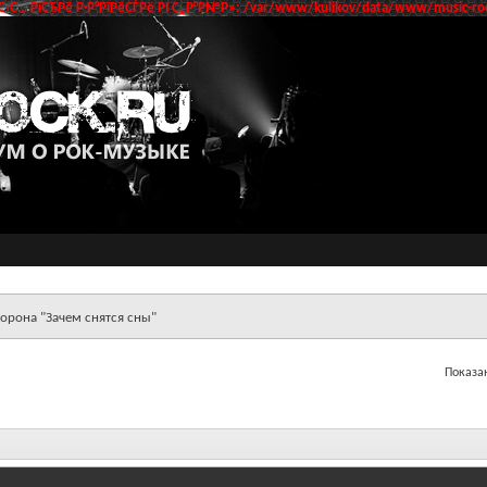
‹С… РїСЂРё Р·Р°РїРёСЃРё РІ С„Р°Р№Р»: /var/www/kulikov/data/www/music-roc
орона "Зачем снятся сны"
Показан