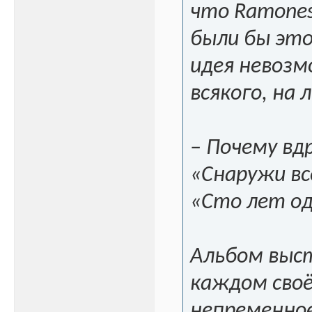
что Ramones
были бы это
идея невозм
всякого, на 
– Почему вд
«Снаружи вс
«Сто лет од
Альбом выст
каждом сво
непременное