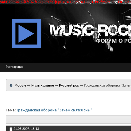
SAPE ERROR: РќР°СЂСѓС€РµРЅР° С†РµР»РѕСЃС‚РЅРѕСЃС‚СЊ РґР°РЅРЅС‹С… РїСЂРё 
Регистрация
Форум
→
Музыкальное
→
Русский рок
→
Гражданская оборона "Зачем
Тема:
Гражданская оборона "Зачем снятся сны"
21.05.2007,
18:13