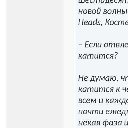
шестидесяты
новой волны 
Heads, Кост
– Если отвле
катится?
Не думаю, ч
катится к ч
всем и кажд
почти ежедн
некая фаза 