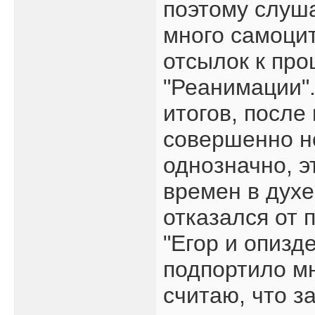
поэтому слуша
много самоцит
отсылок к про
"Реанимации".
итогов, после
совершенно н
однозначно, э
времен в духе
отказался от 
"Егор и опизд
подпортило мн
считаю, что з