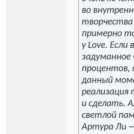
во внутрен
творчества
примерно то
у Love. Если
задуманное 
процентов, т
данный мом
реализация 
и сделать. 
светлой па
Артура Ли 