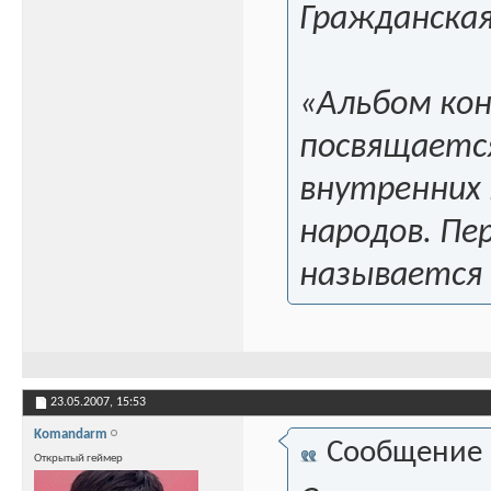
Гражданская
«Альбом кон
посвящаетс
внутренних 
народов. Пе
называется
23.05.2007,
15:53
Komandarm
Сообщение
Открытый геймер