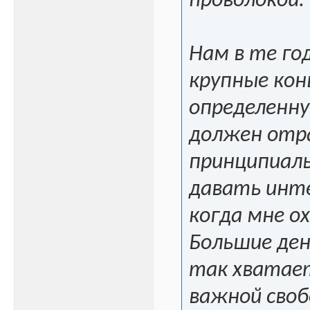
проволокой.
Нам в те го
крупные кон
определенну
должен отра
принципиаль
давать инте
когда мне о
Большие ден
так хватае
важной свобо