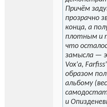
Причём заду
прозрачно з
конца, а пол
плотным и 
что осталос
замысла — э
Vox'a, Farfi
образом пол
альбому (ве
самодостат
и Опизденев