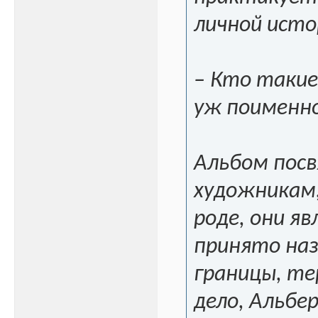
личной истор
– Кто такие
уж поименн
Альбом посв
художникам,
роде, они я
принято на
границы, те
дело, Альбе