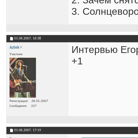
2. Зачем снят
3. Солнцевор
01.06.2007,
16:38
Интервью Его
Aztek
Участник
+1
Регистрация
28.05.2007
Сообщения
227
01.06.2007,
17:19