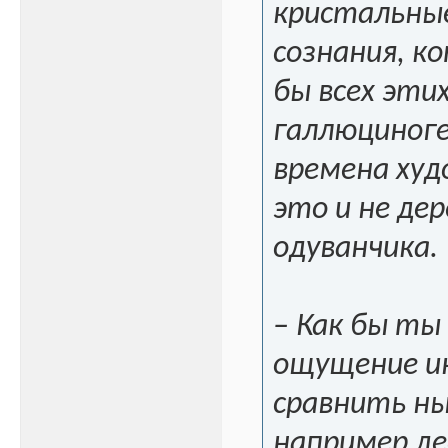
кристальные
сознания, к
бы всех эти
галлюциноге
времена худ
это и не де
одуванчика.
– Как бы ты
ощущение ин
сравнить ны
например де