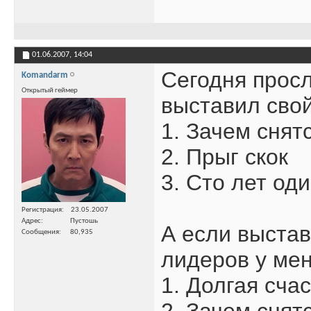
01.06.2007,
14:04
Сегодня просл
Komandarm
Открытый геймер
выставил свой
1. Зачем снят
2. Прыг скок
3. Сто лет од
Регистрация
23.05.2007
Адрес
Пустошь
А если выстав
Сообщения
80,935
лидеров у мен
1. Долгая сча