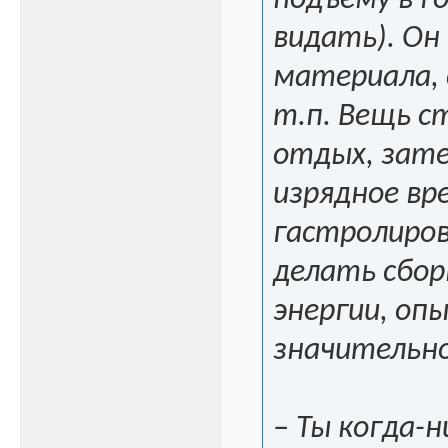
подъёму в го
видать). Он
материала, 
т.п. Вещь 
отдых, зате
изрядное вр
гастролиров
делать сбор
энергии, оп
значительн
– Ты когда-