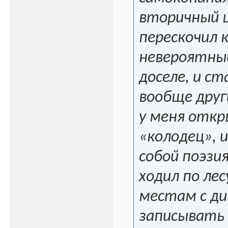
вторичный ш
перескочил 
невероятный
доселе, и с
вообще друг
у меня откр
«колодец», 
собой поэзи
ходил по ле
местам с ди
записывать 