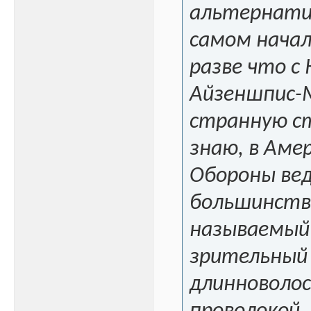
альтернатив
самом начал
разве что с 
Айзеншпис-М
странную ст
знаю, в Амер
Обороны вед
большинства
называемый 
зрительный 
длинноволос