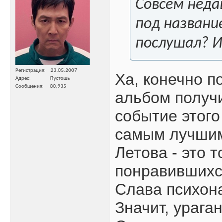
Совсем неда
под названи
послушал? 
Регистрация
23.05.2007
Ха, конечно п
Адрес
Пустошь
Сообщения
80,935
альбом получ
событие этого
самым лучшим,
Летова - это 
понравившихс
Слава психон
Значит, урага