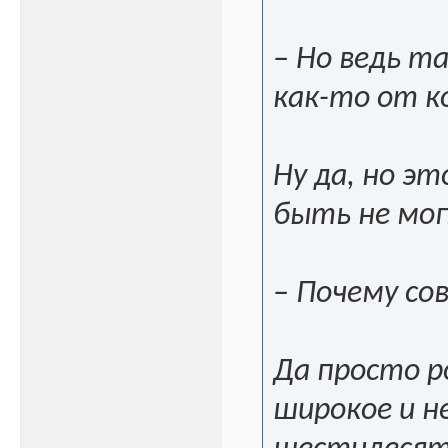
– Но ведь т
как-то от к
Ну да, но э
быть не мог
– Почему со
Да просто ро
широкое и не