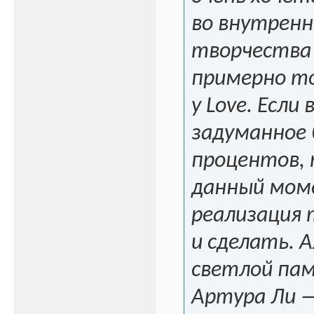
во внутрен
творчества
примерно то
у Love. Если
задуманное 
процентов, т
данный мом
реализация 
и сделать. 
светлой па
Артура Ли 