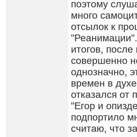
поэтому слуша
много самоцит
отсылок к про
"Реанимации".
итогов, после
совершенно н
однозначно, э
времен в духе
отказался от 
"Егор и опизд
подпортило мн
считаю, что з