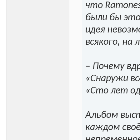
что Ramones
были бы это
идея невозм
всякого, на 
– Почему вд
«Снаружи вс
«Сто лет од
Альбом выст
каждом сво
непременное