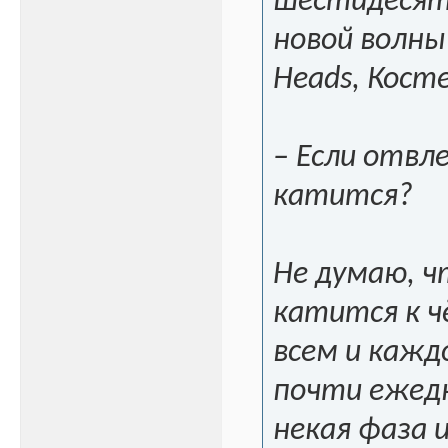
шестидесяты
новой волны 
Heads, Кост
– Если отвле
катится?
Не думаю, ч
катится к ч
всем и кажд
почти ежедн
некая фаза 