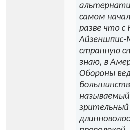
альтернатив
самом начал
разве что с 
Айзеншпис-М
странную ст
знаю, в Амер
Обороны вед
большинства
называемый 
зрительный 
длинноволос