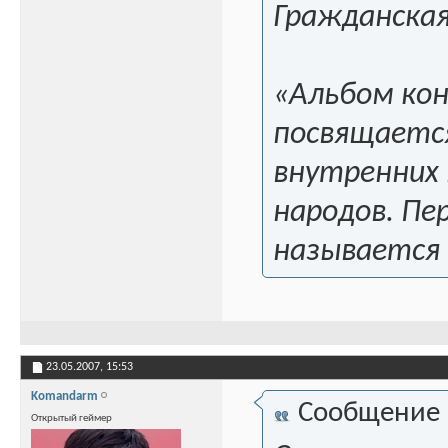
Гражданская
«Альбом кон
посвящаетс
внутренних 
народов. Пе
называется
23.05.2007,
15:53
Komandarm
Сообщение
Открытый геймер