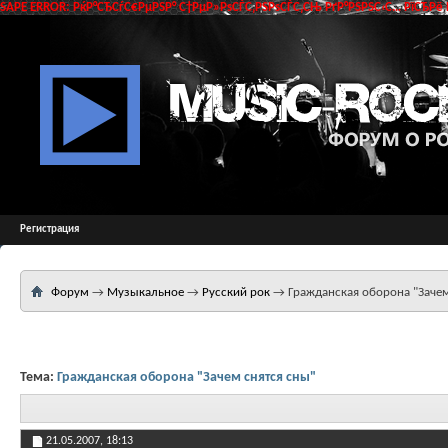
SAPE ERROR: РќР°СЂСѓС€РµРЅР° С†РµР»РѕСЃС‚РЅРѕСЃС‚СЊ РґР°РЅРЅС‹С… РїСЂРё 
Регистрация
Форум
→
Музыкальное
→
Русский рок
→
Гражданская оборона "Зачем
Тема:
Гражданская оборона "Зачем снятся сны"
21.05.2007,
18:13