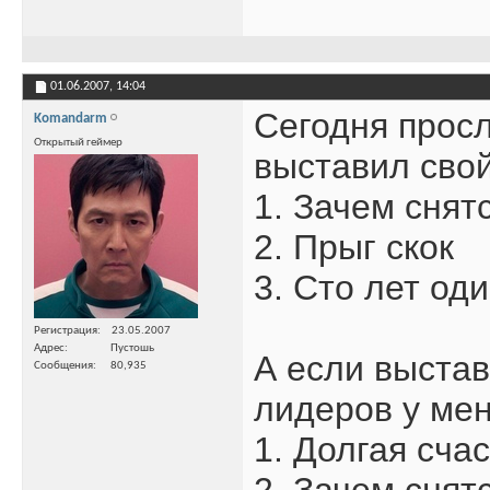
01.06.2007,
14:04
Сегодня просл
Komandarm
Открытый геймер
выставил свой
1. Зачем снят
2. Прыг скок
3. Сто лет од
Регистрация
23.05.2007
Адрес
Пустошь
А если выстав
Сообщения
80,935
лидеров у мен
1. Долгая сча