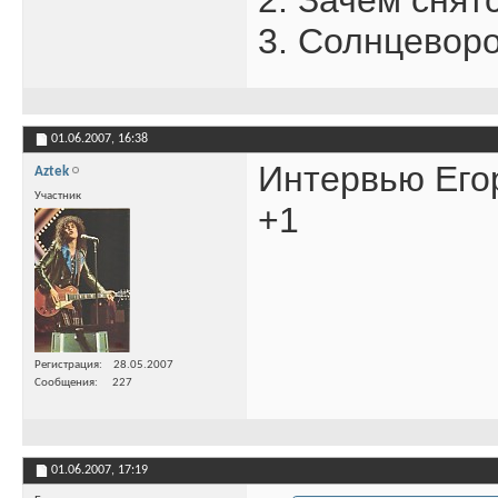
2. Зачем снят
3. Солнцевор
01.06.2007,
16:38
Интервью Его
Aztek
Участник
+1
Регистрация
28.05.2007
Сообщения
227
01.06.2007,
17:19