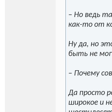
– Но ведь т
как-то от к
Ну да, но э
быть не мог
– Почему со
Да просто ро
широкое и не