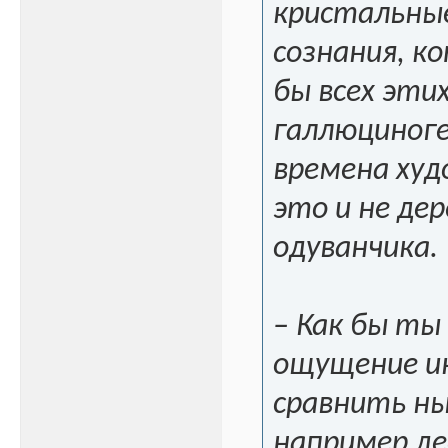
кристальные
сознания, к
бы всех эти
галлюциноге
времена худ
это и не де
одуванчика.
– Как бы ты
ощущение ин
сравнить ны
например де