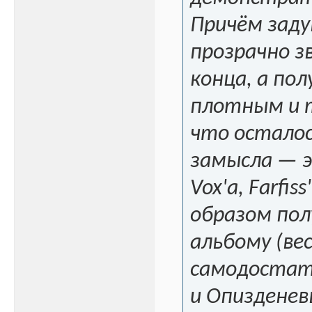
Причём заду
прозрачно з
конца, а пол
плотным и 
что осталос
замысла — э
Vox'a, Farfi
образом пол
альбому (ве
самодостат
и Опизденев