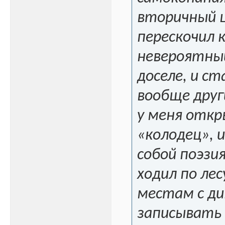
вторичный ш
перескочил 
невероятный
доселе, и с
вообще друг
у меня откр
«колодец», 
собой поэзи
ходил по ле
местам с ди
записывать 