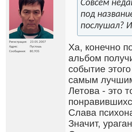
Совсем неда
под названи
послушал? 
Регистрация
23.05.2007
Ха, конечно п
Адрес
Пустошь
Сообщения
80,935
альбом получ
событие этого
самым лучшим,
Летова - это 
понравившихс
Слава психон
Значит, урага