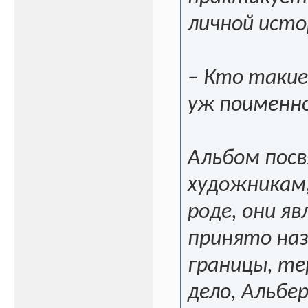
личной истор
– Кто такие
уж поименн
Альбом посв
художникам,
роде, они я
принято на
границы, те
дело, Альбе