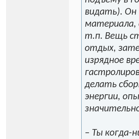
подъёму в го
видать). Он
материала, 
т.п. Вещь 
отдых, зате
изрядное вр
гастролиров
делать сбор
энергии, оп
значительн
– Ты когда-