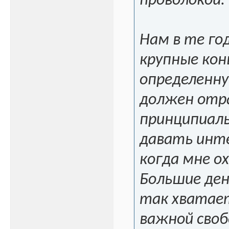
проволокой.
Нам в те го
крупные кон
определенну
должен отра
принципиаль
давать инте
когда мне о
Большие ден
так хватае
важной свобо