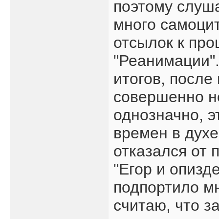
поэтому слуша
много самоцит
отсылок к про
"Реанимации".
итогов, после
совершенно н
однозначно, э
времен в духе
отказался от 
"Егор и опизд
подпортило мн
считаю, что з