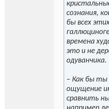
кристальные
сознания, к
бы всех эти
галлюциноге
времена худ
это и не де
одуванчика.
– Как бы ты
ощущение ин
сравнить ны
например де