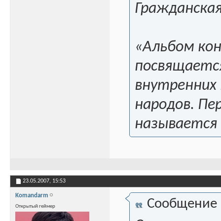
Гражданская
«Альбом кон
посвящаетс
внутренних 
народов. Пе
называется
23.05.2007,
15:53
Komandarm
Сообщение
Открытый геймер