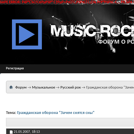
SAPE ERROR: РќР°СЂСѓС€РµРЅР° С†РµР»РѕСЃС‚РЅРѕСЃС‚СЊ РґР°РЅРЅС‹С… РїСЂРё 
Регистрация
Форум
→
Музыкальное
→
Русский рок
→
Гражданская оборона "Зачем
Тема:
Гражданская оборона "Зачем снятся сны"
21.05.2007,
18:13