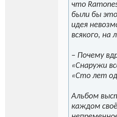
что Ramones
были бы это
идея невозм
всякого, на 
– Почему вд
«Снаружи вс
«Сто лет од
Альбом выст
каждом сво
непременное