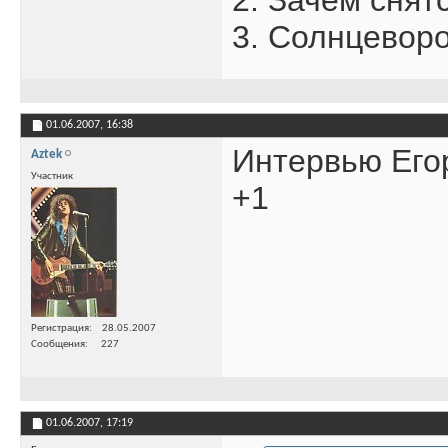
2. Зачем снят
3. Солнцевор
01.06.2007,
16:38
Интервью Его
Aztek
Участник
+1
Регистрация
28.05.2007
Сообщения
227
01.06.2007,
17:19