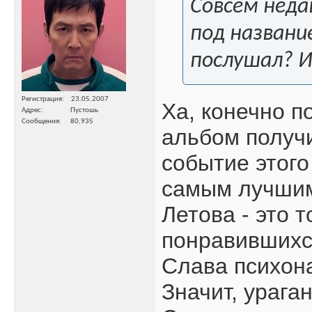
Совсем неда
под названи
послушал? 
Регистрация
23.05.2007
Ха, конечно п
Адрес
Пустошь
Сообщения
80,935
альбом получ
событие этого
самым лучшим,
Летова - это 
понравившихс
Слава психон
Значит, урага