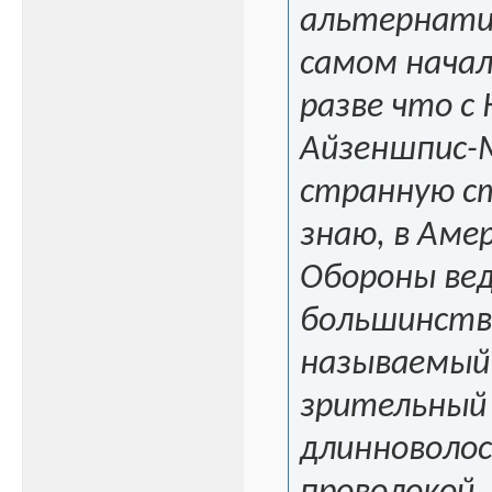
альтернатив
самом начал
разве что с 
Айзеншпис-М
странную ст
знаю, в Амер
Обороны вед
большинства
называемый 
зрительный 
длинноволос