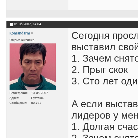
01.06.2007,
14:04
Сегодня просл
Komandarm
Открытый геймер
выставил свой
1. Зачем снят
2. Прыг скок
3. Сто лет од
Регистрация
23.05.2007
Адрес
Пустошь
А если выстав
Сообщения
80,935
лидеров у мен
1. Долгая сча