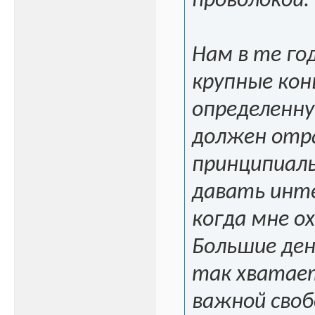
проволокой.
Нам в те го
крупные кон
определенну
должен отра
принципиаль
давать инте
когда мне о
Большие ден
так хватае
важной свобо