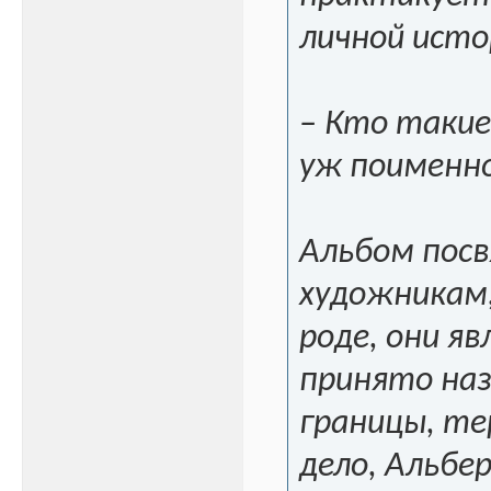
личной истор
– Кто такие
уж поименн
Альбом посв
художникам,
роде, они я
принято на
границы, те
дело, Альбе