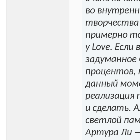
во внутрен
творчества
примерно то
у Love. Если
задуманное 
процентов, т
данный мом
реализация 
и сделать. 
светлой па
Артура Ли 