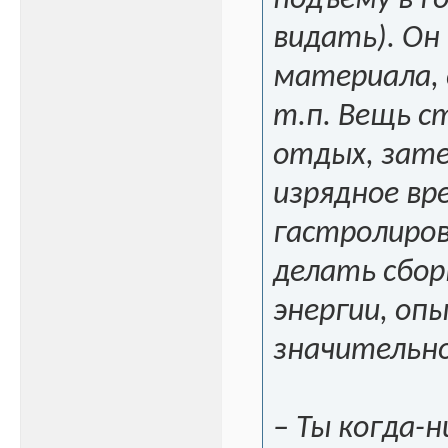
подъёму в го
видать). Он
материала, 
т.п. Вещь 
отдых, зате
изрядное вр
гастролиров
делать сбор
энергии, оп
значительн
– Ты когда-