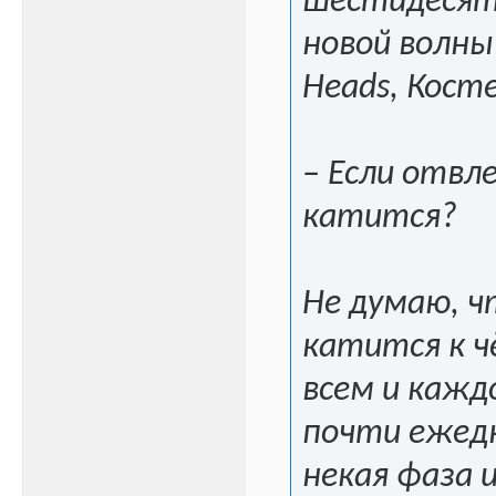
шестидесяты
новой волны 
Heads, Кост
– Если отвле
катится?
Не думаю, ч
катится к ч
всем и кажд
почти ежедн
некая фаза 