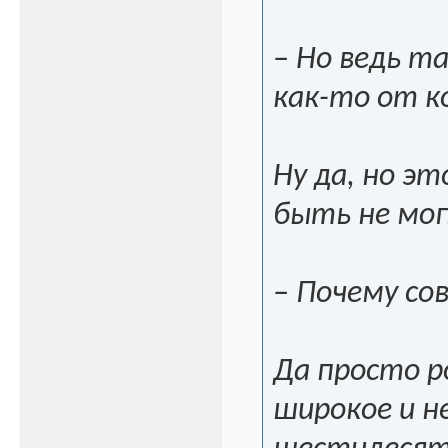
– Но ведь т
как-то от к
Ну да, но э
быть не мог
– Почему со
Да просто ро
широкое и не