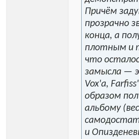
Причём заду
прозрачно з
конца, а пол
плотным и 
что осталос
замысла — э
Vox'a, Farfi
образом пол
альбому (ве
самодостат
и Опизденев