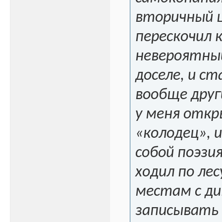
вторичный ш
перескочил 
невероятный
доселе, и с
вообще друг
у меня откр
«колодец», 
собой поэзи
ходил по ле
местам с ди
записывать 