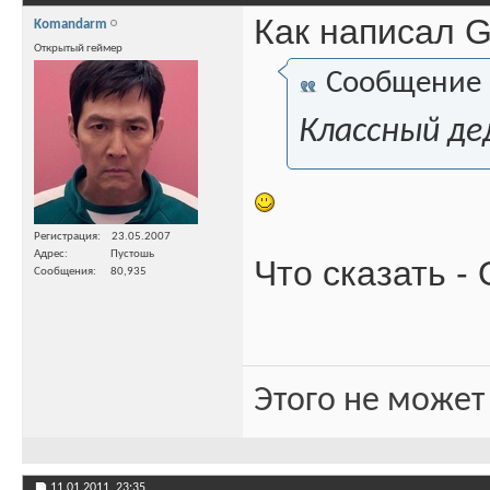
Как написал G
Komandarm
Открытый геймер
Сообщение
Классный дед
Регистрация
23.05.2007
Адрес
Пустошь
Что сказать -
Сообщения
80,935
Этого не может
11.01.2011,
23:35