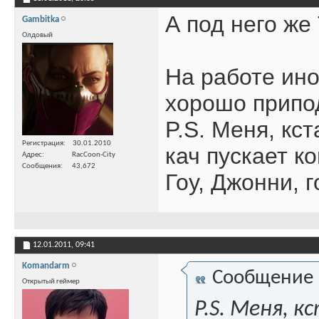
А под него же
Gambitka
Олдовый
На работе ино
хорошо припо
P.S. Меня, кст
Регистрация
30.01.2010
кач пускает ко
Адрес
RacCoon-City
Сообщения
43,672
Гоу, Джонни, гоу
12.01.2011,
09:41
Komandarm
Сообщение
Открытый геймер
P.S. Меня, 