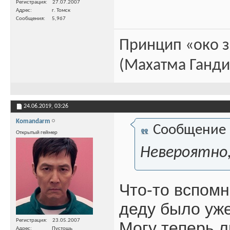
Регистрация
27.07.2007
Адрес
г. Томск
Сообщения
5,967
Принцип «око з
(Махатма Ганди
24.06.2019,
03:26
Komandarm
Сообщение
Открытый геймер
Невероятно
Что-то вспомн
деду было уже
Регистрация
23.05.2007
Могу теперь л
Адрес
Пустошь