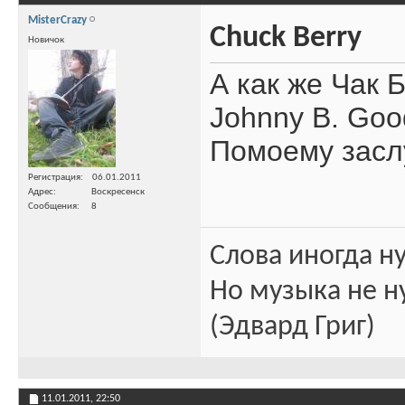
MisterCrazy
Chuck Berry
Новичок
А как же Чак 
Johnny B. Good
Помоему заслу
Регистрация
06.01.2011
Адрес
Воскресенск
Сообщения
8
Слова иногда н
Но музыка не н
(Эдвард Григ)
11.01.2011,
22:50