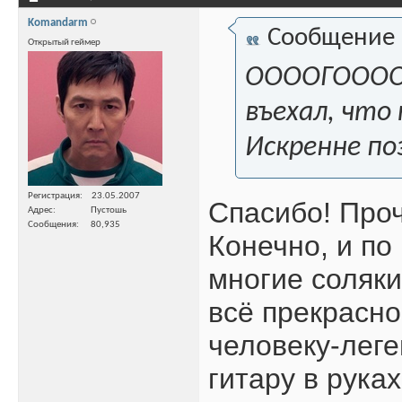
Komandarm
Сообщение
Открытый геймер
ООООГОООООО
въехал, что
Искренне по
Регистрация
23.05.2007
Спасибо! Проч
Адрес
Пустошь
Сообщения
80,935
Конечно, и по
многие соляки
всё прекрасно
человеку-леге
гитару в руках