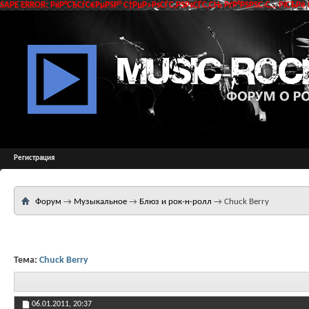
SAPE ERROR: РќР°СЂСѓС€РµРЅР° С†РµР»РѕСЃС‚РЅРѕСЃС‚СЊ РґР°РЅРЅС‹С… РїСЂРё 
Регистрация
Форум
→
Музыкальное
→
Блюз и рок-н-ролл
→
Chuck Berry
Тема:
Chuck Berry
06.01.2011,
20:37