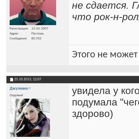
не сдается. Г
что рок-н-рол
Регистрация
23.05.2007
Адрес
Пустошь
Сообщения
80,935
Этого не может
25.10.2013,
12:07
увидела у ког
Джулиана
Олдовый
подумала "чег
здорово)