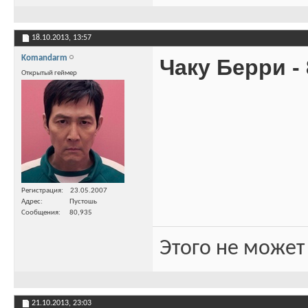
18.10.2013,
13:57
Komandarm
Чаку Берри - 8
Открытый геймер
Регистрация
23.05.2007
Адрес
Пустошь
Сообщения
80,935
Этого не может
21.10.2013,
23:03