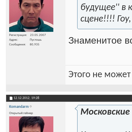
будущее'' в
сцене!!!! Гоу,
Регистрация
23.05.2007
Знаменитое в
Адрес
Пустошь
Сообщения
80,935
Этого не может
12.12.2012,
19:28
Komandarm
Московские
Открытый геймер