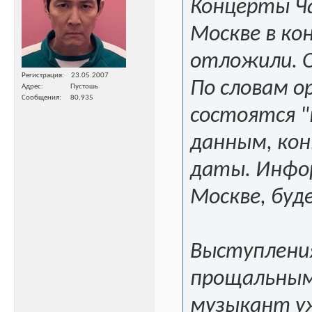
Концерты Ча
Москве в ко
отложили. 
Регистрация
23.05.2007
По словам о
Адрес
Пустошь
Сообщения
80,935
состоятся "
данным, кон
даты. Инфор
Москве, буд
Выступлени
прощальными
музыкант уж