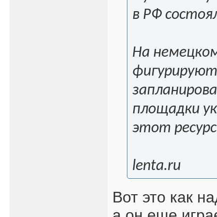
в РФ состоял
На немецком
фигурируют 
запланирован
площадки ук
этот ресурс
lenta.ru
Вот это как н
а он еще игра