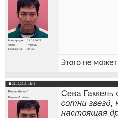
Регистрация
23.05.2007
Адрес
Пустошь
Сообщения
80,935
Этого не может
23.10.2013,
11:41
Сева Гаккель 
Komandarm
Открытый геймер
сотни звезд, 
настоящая др