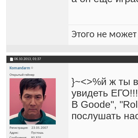
Этого не может
06.10.2013,
01:37
Komandarm
Открытый геймер
}~<>%й ж ты в 
увидеть ЕГО!!
B Goode", "Rol
послушать нас
Регистрация
23.05.2007
Адрес
Пустошь
Сообщения
80,935