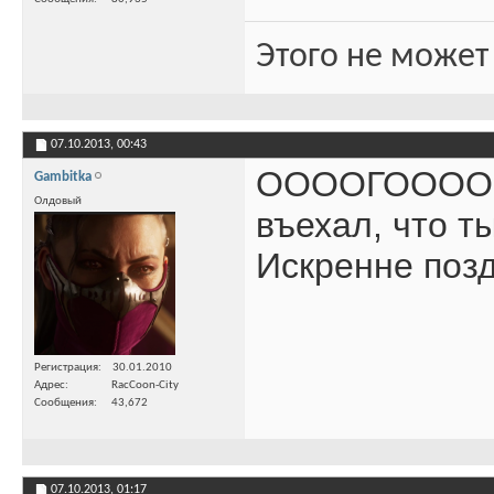
Этого не может
07.10.2013,
00:43
ООООГОООООООО
Gambitka
Олдовый
въехал, что т
Искренне позд
Регистрация
30.01.2010
Адрес
RacCoon-City
Сообщения
43,672
07.10.2013,
01:17