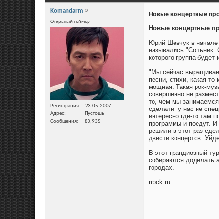
Komandarm
Новые концертные пр
Открытый геймер
Новые концертные п
Юрий Шевчук в начале 
назывались "Сольник. 
которого группа будет
"Мы сейчас выращиваем
песни, стихи, какая-то
мощная. Такая рок-музы
совершенно не размест
то, чем мы занимаемся
Регистрация
23.05.2007
сделали, у нас не спец
Адрес
Пустошь
интересно где-то там п
Сообщения
80,935
программы и поедут. И
решили в этот раз сдел
двести концертов. Уйде
В этот грандиозный ту
собираются доделать а
городах.
rrock.ru