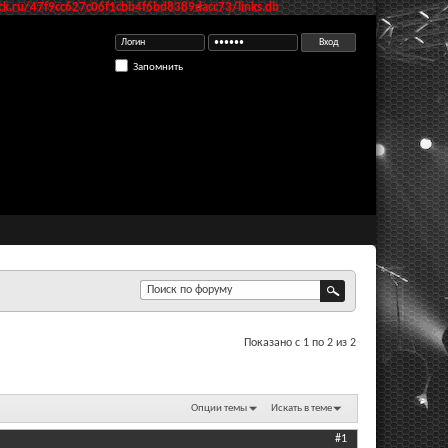
k.ru/47f9cc627c06f1cbb4f6bd8389dacc73/links.db
Запомнить
Показано с 1 по 2 из 2
Опции темы
Искать в теме
#1