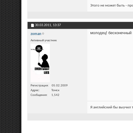
Этого не может быть - п
30.03.2011,
13:37
молодец! бесконечный 
zoman
Активный участник
Регистрация
05.02.2009
Адрес
Томск
Сообщения
1,542
Я английский бы выучил т