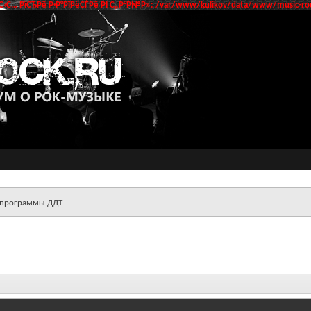
‹С… РїСЂРё Р·Р°РїРёСЃРё РІ С„Р°Р№Р»: /var/www/kulikov/data/www/music-roc
 программы ДДТ