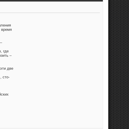
пления
о время
 –
, где
озить –
 эти две
, сто-
йских