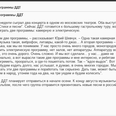
ограммы ДДТ
рограммы ДДТ
недели сыграл два концерта в одном из московских театров. Оба высту
Стихи и песни". Сейчас ДДТ готовится к большому гастрольному туру, в
 играть две программы: камерную и электрическую.
 две программы, – рассказывает Юрий Шевчук. – Одна такая камерная
 музыка такая, виброфон, литавры, какой-то джаз… А вторая программа –
ка, как мы ее понимаем. У нас просто очень много городов, моногородов
ить электрическую программу, нет залов, нет аппаратуры. Аппаратуру в
, это очень дорого. Очень сложно. И мы вот сделали... у нас… даже не
иально, а вот вырасли такие две программы и мне интересно, и ребятам
огреметь, проораться, а где-то пошептать потом. Так – "вдох-выдох". Вот
 будем ездить долго, нас услышат, я думаю, в очень многих городах. Мы
ать эти две программы и поработать так серьезно. Дать там, может быть
м в народ, утонем года на два, на три уедем и будем колесить".
р ДДТ планирует отправиться в начале осени. К концу августа музыканты
льбом, после чего группа отправится презентовать новые песни в росси