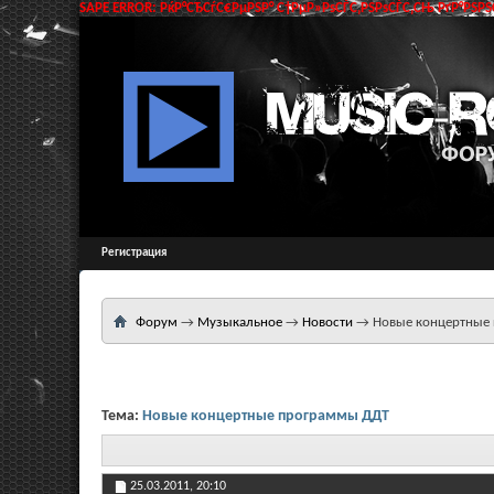
SAPE ERROR: РќР°СЂСѓС€РµРЅР° С†РµР»РѕСЃС‚РЅРѕСЃС‚СЊ РґР°РЅРЅС
Регистрация
Форум
→
Музыкальное
→
Новости
→
Новые концертные
Тема:
Новые концертные программы ДДТ
25.03.2011,
20:10