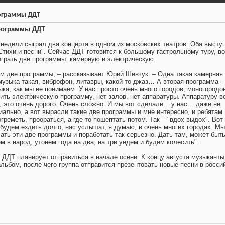
ограммы ДДТ
рограммы ДДТ
недели сыграл два концерта в одном из московских театров. Оба высту
Стихи и песни". Сейчас ДДТ готовится к большому гастрольному туру, в
 играть две программы: камерную и электрическую.
 две программы, – рассказывает Юрий Шевчук. – Одна такая камерная
 музыка такая, виброфон, литавры, какой-то джаз… А вторая программа –
ка, как мы ее понимаем. У нас просто очень много городов, моногородов
ить электрическую программу, нет залов, нет аппаратуры. Аппаратуру в
, это очень дорого. Очень сложно. И мы вот сделали... у нас… даже не
иально, а вот вырасли такие две программы и мне интересно, и ребятам
огреметь, проораться, а где-то пошептать потом. Так – "вдох-выдох". Вот
 будем ездить долго, нас услышат, я думаю, в очень многих городах. Мы
ать эти две программы и поработать так серьезно. Дать там, может быть
м в народ, утонем года на два, на три уедем и будем колесить".
р ДДТ планирует отправиться в начале осени. К концу августа музыканты
льбом, после чего группа отправится презентовать новые песни в росси