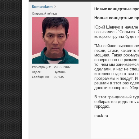
Komandarm
Новые концертные пр
Открытый геймер
Новые концертные п
Юрий Шевчук в начале 
назывались "Сольник. 
которого группа будет
"Мы сейчас выращиваем
песни, стихи, какая-то
мощная. Такая рок-музы
совершенно не размест
то, чем мы занимаемся
Регистрация
23.05.2007
сделали, у нас не спец
Адрес
Пустошь
интересно где-то там п
Сообщения
80,935
программы и поедут. И
решили в этот раз сдел
двести концертов. Уйде
В этот грандиозный ту
собираются доделать а
городах.
rrock.ru