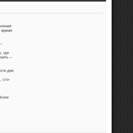
пления
о время
 –
, где
озить –
 эти две
, сто-
йских