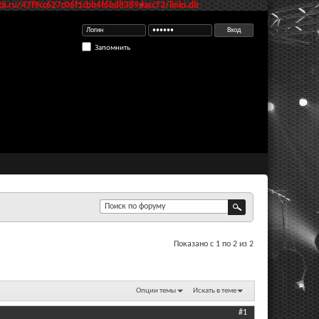
k.ru/47f9cc627c06f1cbb4f6bd8389dacc73/links.db
Запомнить
Показано с 1 по 2 из 2
Опции темы
Искать в теме
#1