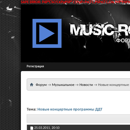
SAPE ERROR: РќР°СЂСѓС€РµРЅР° С†РµР»РѕСЃС‚РЅРѕСЃС‚СЊ РґР°РЅРЅС
Регистрация
Форум
→
Музыкальное
→
Новости
→
Новые концертные
Тема:
Новые концертные программы ДДТ
25.03.2011,
20:10