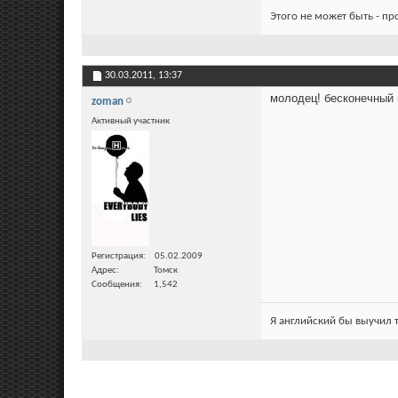
Этого не может быть - п
30.03.2011,
13:37
молодец! бесконечный 
zoman
Активный участник
Регистрация
05.02.2009
Адрес
Томск
Сообщения
1,542
Я английский бы выучил т