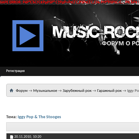
SAPE ERROR: РќР°СЂСѓС€РµРЅР° С†РµР»РѕСЃС‚РЅРѕСЃС‚СЊ РґР°РЅРЅС‹С… РїСЂРё 
Регистрация
Форум
→
Музыкальное
→
Зарубежный рок
→
Гаражный рок
→
Iggy P
Тема:
Iggy Pop & The Stooges
20.11.2010,
10:20