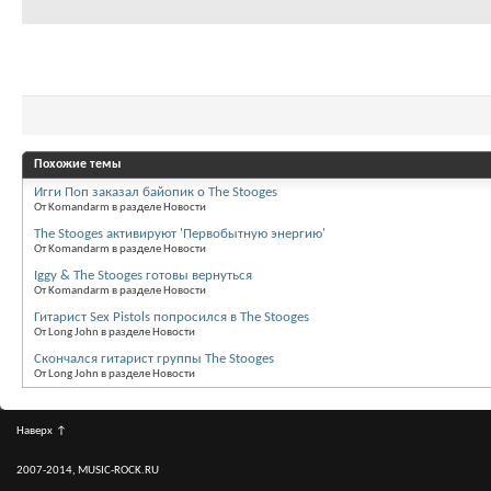
Похожие темы
Игги Поп заказал байопик о The Stooges
От Komandarm в разделе Новости
The Stooges активируют 'Первобытную энергию'
От Komandarm в разделе Новости
Iggy & The Stooges готовы вернуться
От Komandarm в разделе Новости
Гитарист Sex Pistols попросился в The Stooges
От Long John в разделе Новости
Скончался гитарист группы The Stooges
От Long John в разделе Новости
Наверх
↑
2007-2014, MUSIC-ROCK.RU