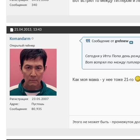
Вот встрял то между гитлером и л
Регистрация
04.01.2008
Сообщения
340
21.04.2013,
13:43
Komandarm
Сообщение от
grehnew
Открытый геймер
Сегодня у Игги Попа день рож
Вот встрял то между гитлер
Как моя мама - у нее тоже 21-го
Регистрация
23.05.2007
Адрес
Пустошь
Сообщения
80,935
Этого не может быть - промежуток до