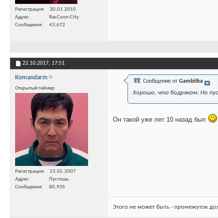
Регистрация
30.01.2010
Адрес
RacCoon-City
Сообщения
43,672
22.10.2017,
17:51
Komandarm
Сообщение от
Gambitka
Открытый геймер
Хорошо, что бодряком. Но пус
Он такой уже лет 10 назад был
Регистрация
23.05.2007
Адрес
Пустошь
Сообщения
80,935
Этого не может быть - промежуток до