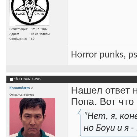
Регистрация
19.06.2007
Адрес
не из Челябы
Сообщения
50
Horror punks, p
18.11.2007,
03:05
Нашел ответ н
Komandarm
Открытый геймер
Попа. Вот что
"Нет, я, ко
но Боуи и я -