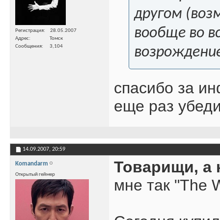
другом (воз
вообще во в
Регистрация
28.05.2007
Адрес
Томск
Сообщения
3,104
возрождение
спасибо за ин
еще раз убед
14.09.2007,
20:59
Товарищи, а 
Komandarm
Открытый геймер
мне так "The 