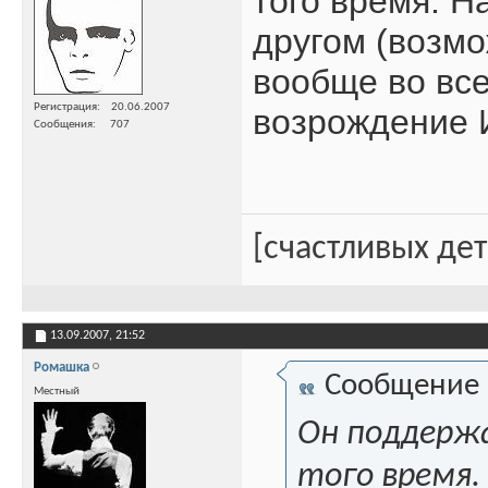
того время. Н
другом (возмо
вообще во все
Регистрация
20.06.2007
возрождение И
Сообщения
707
[счастливых де
13.09.2007,
21:52
Ромашка
Сообщение
Местный
Он поддержа
того время.