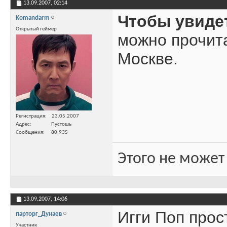
13.09.2007,
02:14
Чтобы увиде
Komandarm
Открытый геймер
можно прочит
Москве.
Регистрация
23.05.2007
Адрес
Пустошь
Сообщения
80,935
Этого не может
13.09.2007,
14:06
Игги Поп прос
парторг_Дунаев
Участник