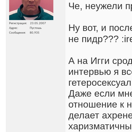
Че, неужели 
Регистрация
23.05.2007
Ну вот, и посл
Адрес
Пустошь
Сообщения
80,935
не пидр??? :ir
А на Игги сро
интервью я вс
гетеросексуал
Даже если мне
отношение к н
делает ахрене
харизматичны