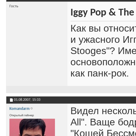
Гость
Iggy Pop & The
Как вы относи
и ужасного Иг
Stooges"? Име
основоположн
как панк-рок.
01.08.2007,
15:33
Видел нескольк
Komandarm
Открытый геймер
All". Ваще бод
"Кощей Бессм