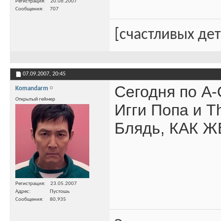
Регистрация
20.06.2007
Сообщения
707
[счастливых де
07.09.2007,
20:45
Сегодня по A
Komandarm
Открытый геймер
Игги Попа и T
Блядь, КАК ЖЕ
Регистрация
23.05.2007
Адрес
Пустошь
Сообщения
80,935