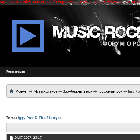
SAPE ERROR: РќР°СЂСѓС€РµРЅР° С†РµР»РѕСЃС‚РЅРѕСЃС‚СЊ РґР°РЅРЅС‹С… РїСЂРё 
Регистрация
Форум
→
Музыкальное
→
Зарубежный рок
→
Гаражный рок
→
Iggy P
Тема:
Iggy Pop & The Stooges
20.07.2007,
23:17