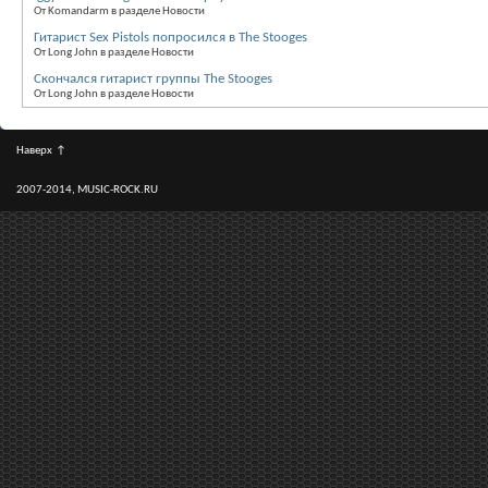
От Komandarm в разделе Новости
Гитарист Sex Pistols попросился в The Stooges
От Long John в разделе Новости
Скончался гитарист группы The Stooges
От Long John в разделе Новости
Наверх
↑
2007-2014, MUSIC-ROCK.RU