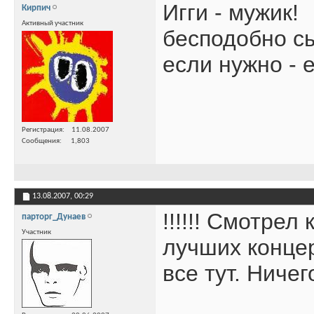
Игги - мужик!
Кирпич
Активный участник
бесподобно с
если нужно - 
Регистрация
11.08.2007
Сообщения
1,803
13.08.2007,
00:29
!!!!!! Смотрел
парторг_Дунаев
Участник
лучших концер
все тут. Ниче