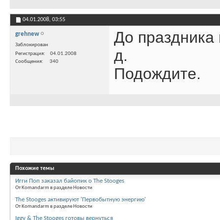
04.01.2008,
03:55
До праздника 
grehnew
Заблокирован
д.
Регистрация
04.01.2008
Сообщения
340
Подождите.
Похожие темы
Игги Поп заказал байопик о The Stooges
От Komandarm в разделе Новости
The Stooges активируют 'Первобытную энергию'
От Komandarm в разделе Новости
Iggy & The Stooges готовы вернуться