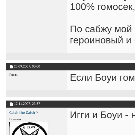
100% гомосек,
По сабжу мой
героиновый и
25.09.2007,
00:00
Если Боуи гом
Гость
12.11.2007,
23:57
Игги и Боуи -
Catch the Catch
Новичок