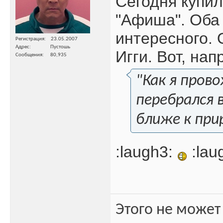
Сегодня купил 
"Афиша". Оба
интересного.
Регистрация
23.05.2007
Адрес
Пустошь
Игги. Вот, нап
Сообщения
80,935
"Как я пров
перебрался 
ближе к при
:laugh3:
:lau
Этого не может