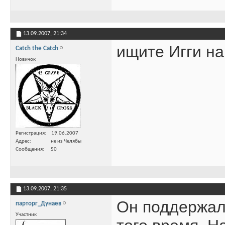
13.09.2007,
21:34
ищите Игги на
Catch the Catch
Новичок
Регистрация
19.06.2007
Адрес
не из Челябы
Сообщения
50
13.09.2007,
21:35
Он поддержал
парторг_Дунаев
Участник