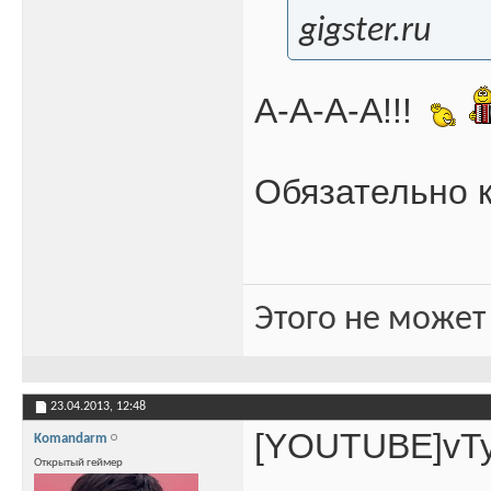
gigster.ru
А-А-А-А!!!
Обязательно к
Этого не может
23.04.2013,
12:48
[YOUTUBE]vT
Komandarm
Открытый геймер