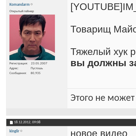
[YOUTUBE]IM
Komandarm
Открытый геймер
Товарищ Майо
Тяжелый хук р
вы должны з
Регистрация
23.05.2007
Адрес
Пустошь
Сообщения
80,935
Этого не может
18.12.2012,
09:08
новое видео
kinglir