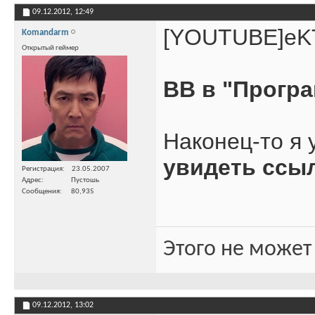
09.12.2012,
12:49
[YOUTUBE]eK
Komandarm
Открытый геймер
ВВ в "Програм
Наконец-то я 
увидеть ссы
Регистрация
23.05.2007
Адрес
Пустошь
Сообщения
80,935
Этого не может
09.12.2012,
13:02