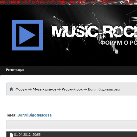
SAPE ERROR: РќР°СЂСѓС€РµРЅР° С†РµР»РѕСЃС‚РЅРѕСЃС‚СЊ РґР°РЅРЅС‹С… РїСЂРё 
Регистрация
Форум
→
Музыкальное
→
Русский рок
→
Воплі Відоплясова
Тема:
Воплі Відоплясова
01.04.2012,
20:55