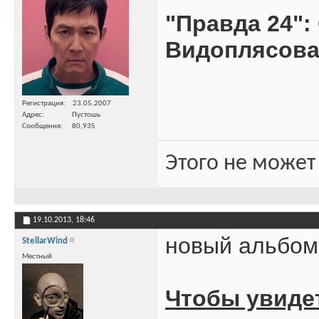
"Правда 24":
Видоплясова"
Регистрация
23.05.2007
Адрес
Пустошь
Сообщения
80,935
Этого не может
19.10.2013,
18:46
новый альбо
StellarWind
Местный
Чтобы увиде