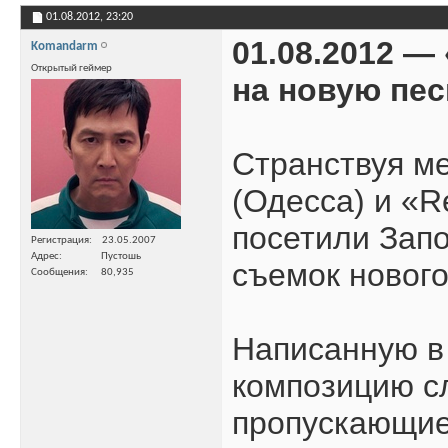
01.08.2012,
23:20
01.08.2012 —
Komandarm
Открытый геймер
на новую пе
Странствуя м
(Одесса) и «
посетили Запо
Регистрация
23.05.2007
Адрес
Пустошь
съемок нового
Сообщения
80,935
Написанную в 
композицию с
пропускающие 