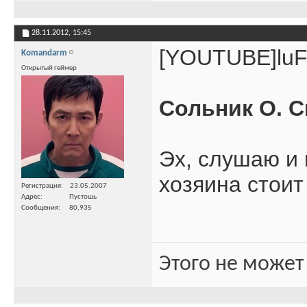
28.11.2012,
15:45
[YOUTUBE]lu
Komandarm
Открытый геймер
Сольник О. С
Эх, слушаю и 
хозяина стои
Регистрация
23.05.2007
Адрес
Пустошь
Сообщения
80,935
Этого не может