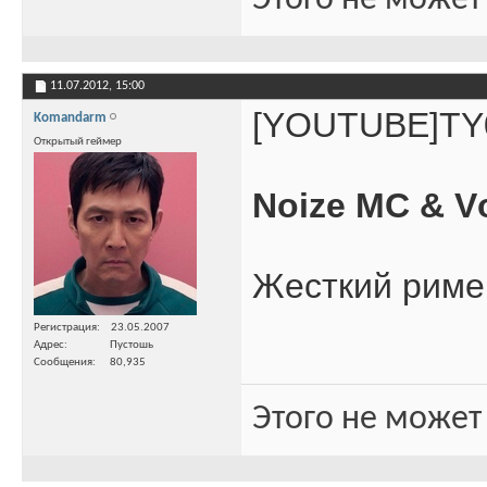
Этого не может
11.07.2012,
15:00
[YOUTUBE]TY
Komandarm
Открытый геймер
Noize MC & Vо
Жесткий риме
Регистрация
23.05.2007
Адрес
Пустошь
Сообщения
80,935
Этого не может