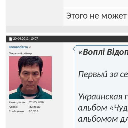
Этого не может
20.04.2013,
10:07
Komandarm
«Воплi Вiдо
Открытый геймер
Первый за с
Украинская 
Регистрация
23.05.2007
альбом «Чуд
Адрес
Пустошь
Сообщения
80,935
альбомом дл