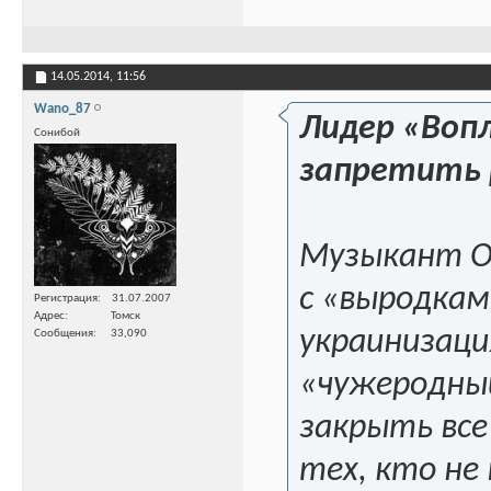
14.05.2014,
11:56
Wano_87
Лидер «Вопл
Сонибой
запретить 
Музыкант Ол
с «выродкам
Регистрация
31.07.2007
Адрес
Томск
украинизаци
Сообщения
33,090
«чужеродный
закрыть все
тех, кто не