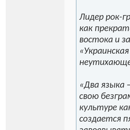
Лидер рок-г
как прекрат
востока и з
«Украинская
неутихающег
«Два языка 
свою безгра
культуре ка
создается п