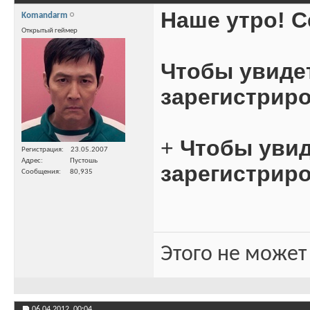
Наше утро! С
Komandarm
Открытый геймер
Чтобы увиде
зарегистрир
+
Чтобы уви
Регистрация
23.05.2007
Адрес
Пустошь
зарегистрир
Сообщения
80,935
Этого не может
06.04.2012,
00:04