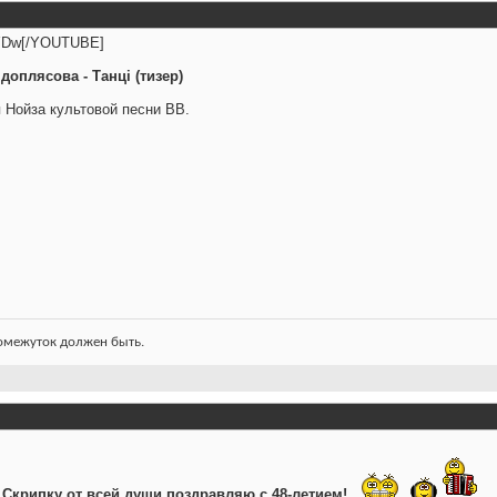
Dw[/YOUTUBE]
ідоплясова - Танцi (тизер)
 Нойза культовой песни ВВ.
ромежуток должен быть.
 Скрипку от всей души поздравляю с 48-летием!