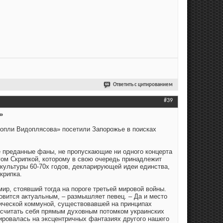
Ответить с цитированием
#39
»
опли Видоплясова» посетили Запорожье в поисках
 преданные фаны, не пропускающие ни одного концерта
гом Скрипкой, которому в свою очередь принадлежит
бкультуры 60-70х годов, декларирующей идеи единства,
крипка.
ир, стоявший тогда на пороге третьей мировой войны.
новится актуальным, – размышляет певец. – Да и место
ической коммуной, существовавшей на принципах
т считать себя прямым духовным потомком украинских
азировалась на эксцентричных фантазиях другого нашего