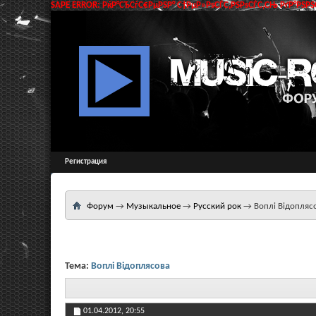
SAPE ERROR: РќР°СЂСѓС€РµРЅР° С†РµР»РѕСЃС‚РЅРѕСЃС‚СЊ РґР°РЅРЅС
Регистрация
Форум
→
Музыкальное
→
Русский рок
→
Воплі Відопляс
Тема:
Воплі Відоплясова
01.04.2012,
20:55