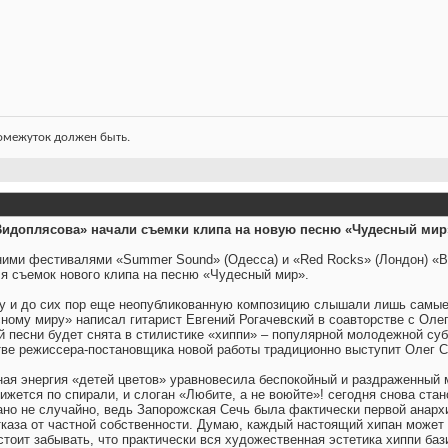
ромежуток должен быть.
 Видоплясова» начали съемки клипа на новую песню «Чудесный мир
ними фестивалями «Summer Sound» (Одесса) и «Red Rocks» (Лондон) «В
я съемок нового клипа на песню «Чудесный мир».
у и до сих пор еще неопубликованную композицию слышали лишь самые
ному миру» написал гитарист Евгений Рогачевский в соавторстве с Оле
ой песни будет снята в стилистике «хиппи» – популярной молодежной су
тве режиссера-постановщика новой работы традиционно выступит Олег С
ная энергия «детей цветов» уравновесила беспокойный и раздраженный м
ижется по спирали, и слоган «Любите, а не воюйте»! сегодня снова ста
но не случайно, ведь Запорожская Сечь была фактически первой анарх
отказа от частной собственности. Думаю, каждый настоящий хипан може
 стоит забывать, что практически вся художественная эстетика хиппи б