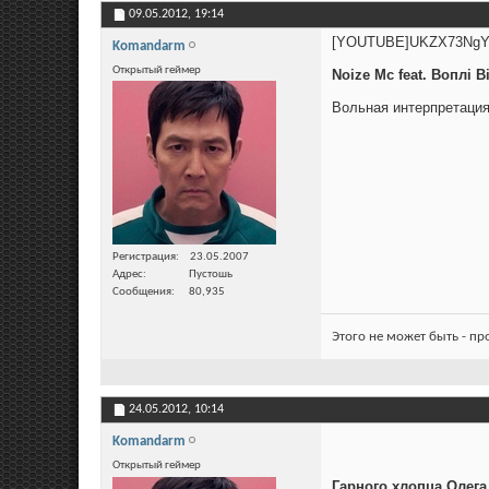
09.05.2012,
19:14
[YOUTUBE]UKZX73NgY
Komandarm
Открытый геймер
Noize Mc feat. Воплі В
Вольная интерпретация
Регистрация
23.05.2007
Адрес
Пустошь
Сообщения
80,935
Этого не может быть - п
24.05.2012,
10:14
Komandarm
Открытый геймер
Гарного хлопца Олега