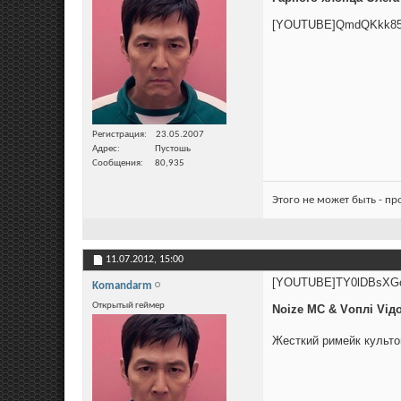
[YOUTUBE]QmdQKkk85
Регистрация
23.05.2007
Адрес
Пустошь
Сообщения
80,935
Этого не может быть - п
11.07.2012,
15:00
[YOUTUBE]TY0lDBsXG
Komandarm
Открытый геймер
Noize MC & Vоплi Viдо
Жесткий римейк культ