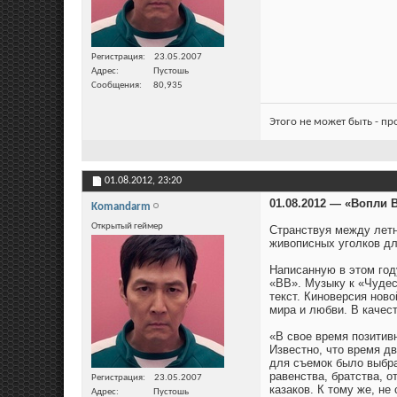
Регистрация
23.05.2007
Адрес
Пустошь
Сообщения
80,935
Этого не может быть - п
01.08.2012,
23:20
01.08.2012 — «Вопли
Komandarm
Открытый геймер
Странствуя между лет
живописных уголков дл
Написанную в этом год
«ВВ». Музыку к «Чудес
текст. Киноверсия нов
мира и любви. В качес
«В свое время позитив
Известно, что время дв
для съемок было выбра
равенства, братства, 
Регистрация
23.05.2007
казаков. К тому же, не
Адрес
Пустошь