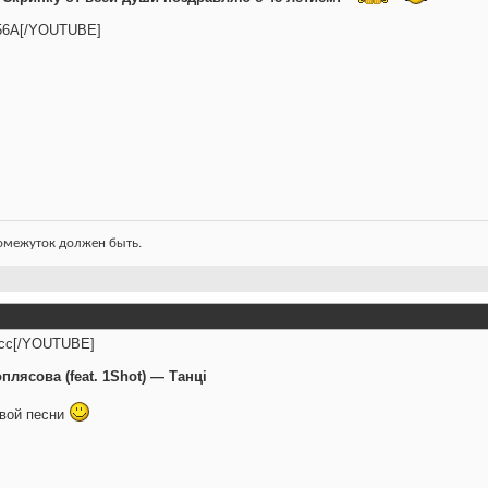
6A[/YOUTUBE]
ромежуток должен быть.
cc[/YOUTUBE]
плясова (feat. 1Shot) — Танцi
овой песни