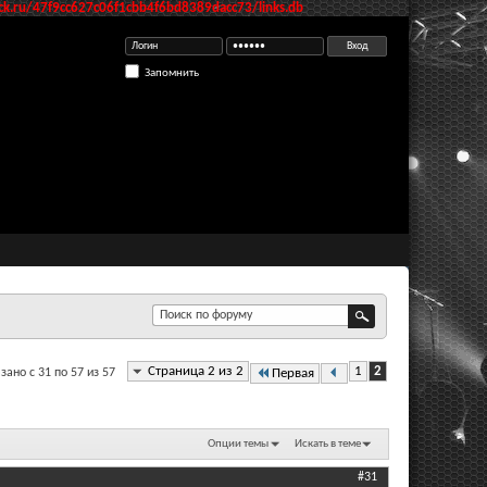
k.ru/47f9cc627c06f1cbb4f6bd8389dacc73/links.db
Запомнить
Страница 2 из 2
1
2
зано с 31 по 57 из 57
Первая
Опции темы
Искать в теме
#31