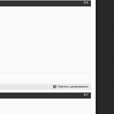
#36
Ответить с цитированием
#37