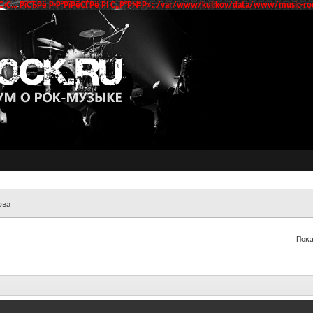
‹С… РїСЂРё Р·Р°РїРёСЃРё РІ С„Р°Р№Р»: /var/www/kulikov/data/www/music-roc
ова
Пока