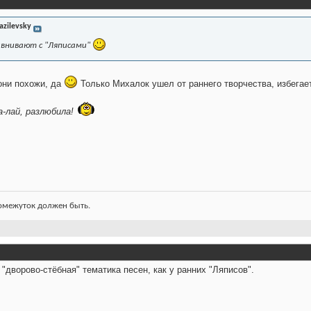
azilevsky
авнивают с "Ляписами"
 они похожи, да
Только Михалок ушел от раннего творчества, избегает
а-лай, разлюбила!
ромежуток должен быть.
 "дворово-стёбная" тематика песен, как у ранних "Ляписов".