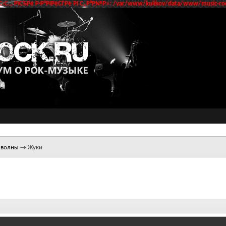
‹С… РїСЂРё Р·Р°РїРёСЃРё РІ С„Р°Р№Р»: /var/www/kulikov/data/www/music-roc
 волны
→
Жуки