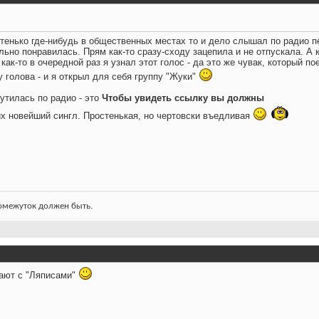
тенько где-нибудь в общественных местах то и дело слышал по радио п
льно понравилась. Прям как-то сразу-сходу зацепила и не отпускала. А 
 как-то в очередной раз я узнал этот голос - да это же чувак, который по
у голова - и я открыл для себя группу "Жуки"
рутилась по радио - это
Чтобы увидеть ссылку вы должны
их новейший сингл. Простенькая, но чертовски въедливая
ромежуток должен быть.
вают с "Ляписами"