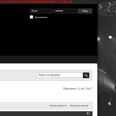
k.ru/47f9cc627c06f1cbb4f6bd8389dacc73/links.db
Запомнить
Показано с 1 по 7 из 7
Опции темы
Искать в теме
#1