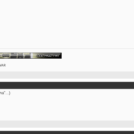
 WAR
а"...)