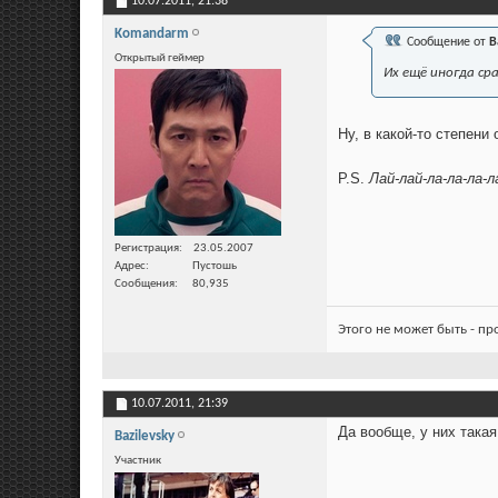
10.07.2011,
21:38
Komandarm
Сообщение от
B
Открытый геймер
Их ещё иногда ср
Ну, в какой-то степени
P.S.
Лай-лай-ла-ла-ла-л
Регистрация
23.05.2007
Адрес
Пустошь
Сообщения
80,935
Этого не может быть - п
10.07.2011,
21:39
Да вообще, у них такая
Bazilevsky
Участник