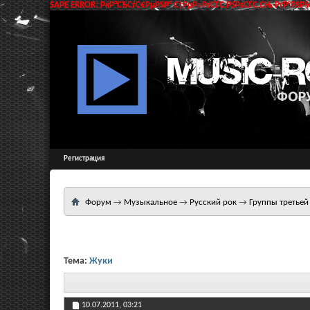
SAPE ERROR: РќР°СЂСѓС€РµРЅР° С†РµР»РѕСЃС‚РЅРѕСЃС‚СЊ РґР°РЅРЅС
Регистрация
Форум
→
Музыкальное
→
Русский рок
→
Группы третьей
Тема:
Жуки
10.07.2011,
03:21