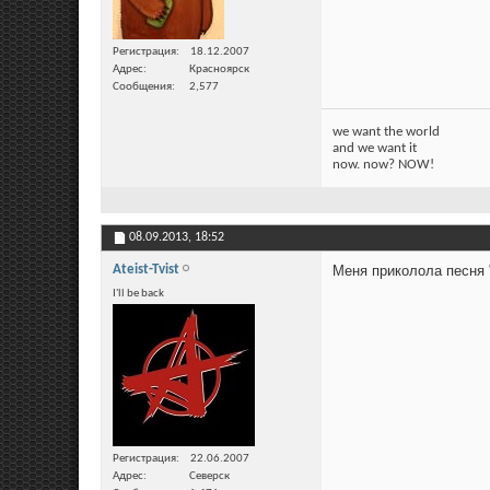
Регистрация
18.12.2007
Адрес
Красноярск
Сообщения
2,577
we want the world
and we want it
now. now? NOW!
08.09.2013,
18:52
Ateist-Tvist
Меня приколола песня 
I'll be back
Регистрация
22.06.2007
Адрес
Северск