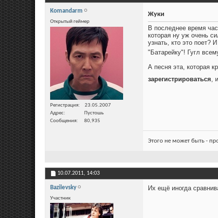
Komandarm
Жуки
Открытый геймер
В последнее время час
которая ну уж очень си
узнать, кто это поет? И
"Батарейку"! Гугл всем
А песня эта, которая к
зарегистрироваться
, 
Регистрация
23.05.2007
Адрес
Пустошь
Сообщения
80,935
Этого не может быть - п
10.07.2011,
14:03
Bazilevsky
Их ещё иногда сравни
Участник