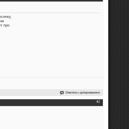
есенку,
как
ет про
Ответить с цитированием
#2