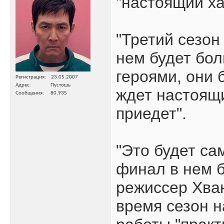
"настоящий ха
"Третий сезон
нем будет бол
героями, они 
Регистрация
23.05.2007
Адрес
Пустошь
ждет настоящи
Сообщения
80,935
приедет".
"Это будет са
финал в нем б
режиссер Хван
время сезон н