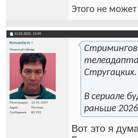
Этого не может
12.02.2025,
13:49
Komandarm
Стриминговы
Открытый геймер
телеадапта
Стругацких.
В сериале бу
Регистрация
23.05.2007
раньше 2026
Адрес
Пустошь
Сообщения
80,935
Вот это я дум