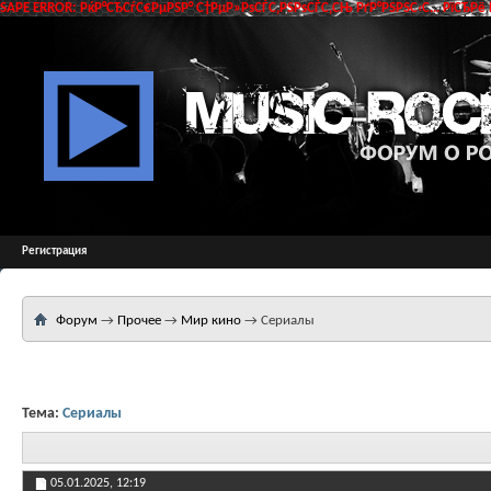
SAPE ERROR: РќР°СЂСѓС€РµРЅР° С†РµР»РѕСЃС‚РЅРѕСЃС‚СЊ РґР°РЅРЅС‹С… РїСЂРё 
Регистрация
Форум
→
Прочее
→
Мир кино
→
Сериалы
Тема:
Сериалы
05.01.2025,
12:19