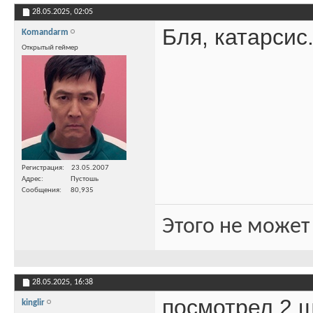
28.05.2025,
02:05
Бля, катарсис
Komandarm
Открытый геймер
Регистрация
23.05.2007
Адрес
Пустошь
Сообщения
80,935
Этого не может
28.05.2025,
16:38
посмотрел 2 ш
kinglir