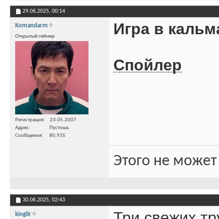
29.06.2025,
00:14
Игра в кальм
Komandarm
Открытый геймер
Спойлер
Регистрация
23.05.2007
Адрес
Пустошь
Сообщения
80,935
Этого не может
30.06.2025,
02:43
Три свежих тр
kinglir