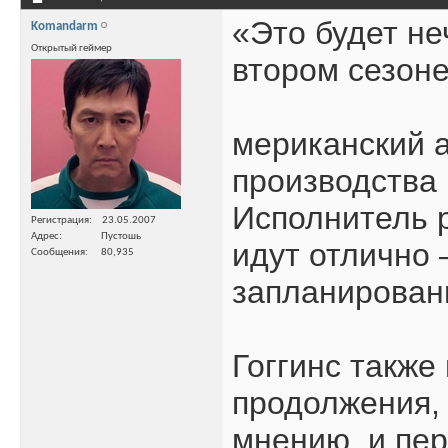
«Это будет не
Komandarm
Открытый геймер
втором сезон
мериканский а
производства 
Исполнитель р
Регистрация
23.05.2007
Адрес
Пустошь
идут отлично
Сообщения
80,935
запланирован
Гоггинс также
продолжения, 
мнению, и пе