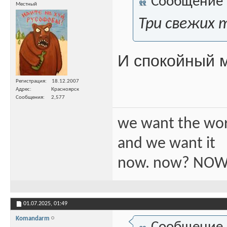
Сообщение
Местный
Три свежих т
И спокойный м
Регистрация
18.12.2007
Адрес
Красноярск
Сообщения
2,577
we want the wo
and we want it
now. now? NOW
01.07.2025,
01:49
Komandarm