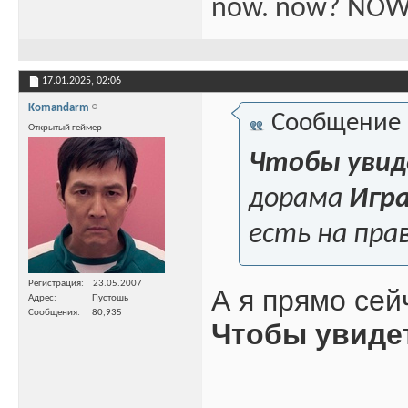
now. now? NOW
17.01.2025,
02:06
Komandarm
Сообщение
Открытый геймер
Чтобы увид
дорама
Игр
есть на пра
Регистрация
23.05.2007
А я прямо се
Адрес
Пустошь
Сообщения
80,935
Чтобы увиде