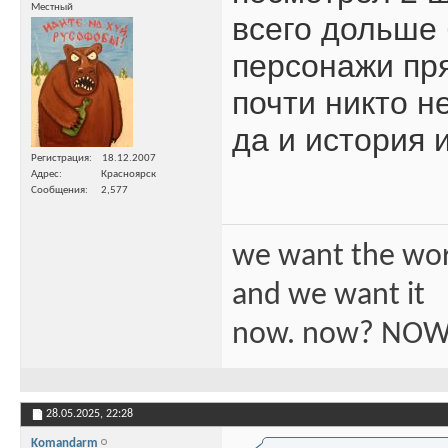
Местный
всего дольше
персонажи пр
почти никто н
да и история 
Регистрация
18.12.2007
Адрес
Красноярск
Сообщения
2,577
we want the wo
and we want it
now. now? NOW
28.05.2025,
22:28
Komandarm