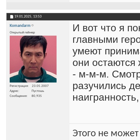
19.01.2025,
13:53
И вот что я п
Komandarm
Открытый геймер
главными гер
умеют приним
они остаются 
- м-м-м. Смот
разучились де
Регистрация
23.05.2007
Адрес
Пустошь
наигранность,
Сообщения
80,935
Этого не может