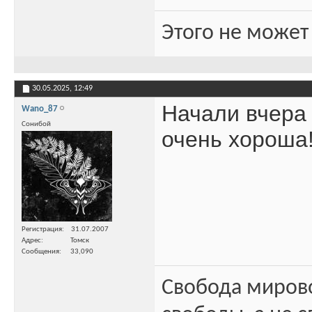
Этого не может
30.05.2025,
12:49
Начали вчера
Wano_87
Сонибой
очень хороша
Регистрация
31.07.2007
Адрес
Томск
Сообщения
33,090
Свобода миров