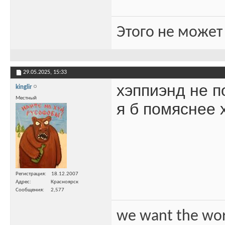
Этого не может
29.05.2025,
15:33
хэппиэнд не 
kinglir
Местный
я б помяснее 
Регистрация
18.12.2007
Адрес
Красноярск
Сообщения
2,577
we want the wo