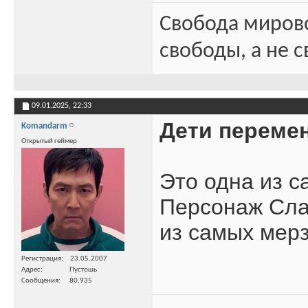
Свобода миров
свободы, а не с
09.01.2025,
22:33
Дети переме
Komandarm
Открытый геймер
Это одна из с
Персонаж Слав
из самых мер
Регистрация
23.05.2007
Адрес
Пустошь
Сообщения
80,935