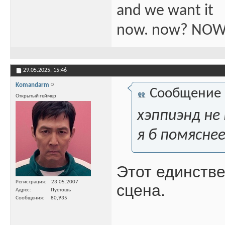
and we want it
now. now? NOW
29.05.2025,
15:46
Komandarm
Сообщение
Открытый геймер
хэппиэнд не
я б помясне
Этот единстве
Регистрация
23.05.2007
сцена.
Адрес
Пустошь
Сообщения
80,935