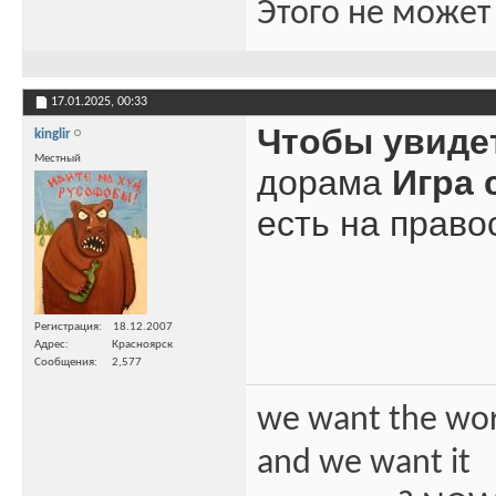
Этого не может
17.01.2025,
00:33
Чтобы увиде
kinglir
Местный
дорама
Игра 
есть на право
Регистрация
18.12.2007
Адрес
Красноярск
Сообщения
2,577
we want the wo
and we want it