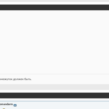
ромежуток должен быть.
omandarm