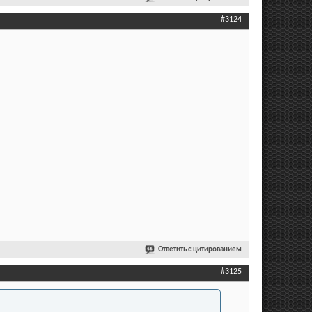
#3124
Ответить с цитированием
#3125