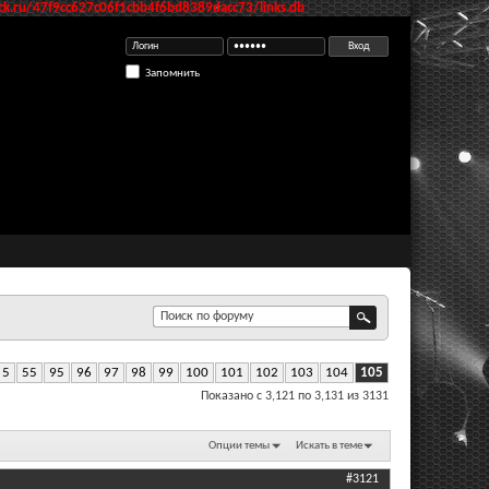
k.ru/47f9cc627c06f1cbb4f6bd8389dacc73/links.db
Запомнить
5
55
95
96
97
98
99
100
101
102
103
104
105
Показано с 3,121 по 3,131 из 3131
Опции темы
Искать в теме
#3121