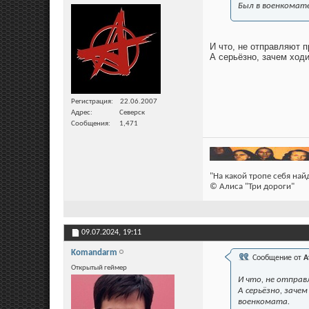
Был в военкомат
И что, не отправляют 
А серьёзно, зачем ходи
Регистрация
22.06.2007
Адрес
Северск
Сообщения
1,471
"На какой тропе себя на
© Алиса "Три дороги"
09.07.2024,
19:11
Komandarm
Сообщение от
A
Открытый геймер
И что, не отпра
А серьёзно, заче
военкомата.