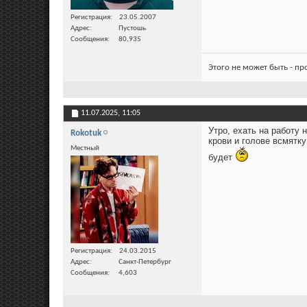
Регистрация
23.05.2007
Адрес
Пустошь
Сообщения
80,935
Этого не может быть - п
11.07.2025,
11:05
Утро, ехать на работу 
Rokotuk
крови и голове всмятку
Местный
будет
Регистрация
24.03.2015
Адрес
Санкт-Петербург
Сообщения
4,603