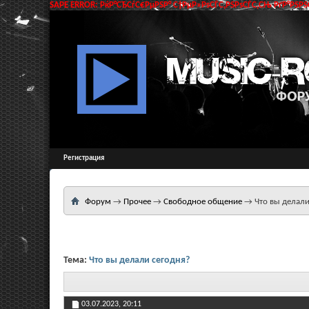
SAPE ERROR: РќР°СЂСѓС€РµРЅР° С†РµР»РѕСЃС‚РЅРѕСЃС‚СЊ РґР°РЅРЅС
Регистрация
Форум
→
Прочее
→
Свободное общение
→
Что вы делали
Тема:
Что вы делали сегодня?
03.07.2023,
20:11