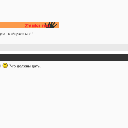
йдём - выбираем мы!"
ей
7-го должны дать.