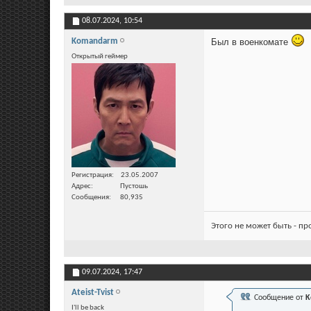
08.07.2024,
10:54
Komandarm
Был в военкомате
Открытый геймер
Регистрация
23.05.2007
Адрес
Пустошь
Сообщения
80,935
Этого не может быть - п
09.07.2024,
17:47
Ateist-Tvist
Сообщение от
K
I'll be back