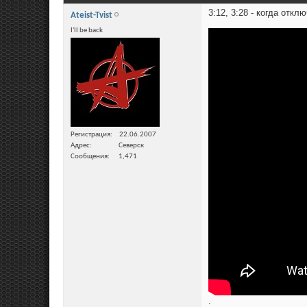
3:12, 3:28 - когда отк
Ateist-Tvist
I'll be back
Регистрация
22.06.2007
Адрес
Северск
Сообщения
1,471
.