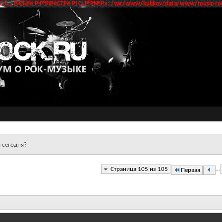
‹С… РїСЂРё Р·Р°РїРёСЃРё РІ С„Р°Р№Р»: /var/www/kulikov/data/www/music-roc
 сегодня?
Страница 105 из 105
...
Первая