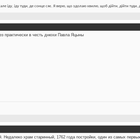
але іду, іду туди, де сонце сяє. Я верю, що здолаю хвилю, щоб дійти, дійти туди,
ез практически в честь днюхи Павла Яцыны
й. Недалеко храм старинный, 1762 года постройки, один из самых первых