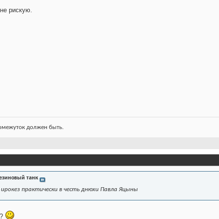
 не рискую.
ромежуток должен быть.
езиновый танк
 ирокез практически в честь днюхи Павла Яцыны
ь?