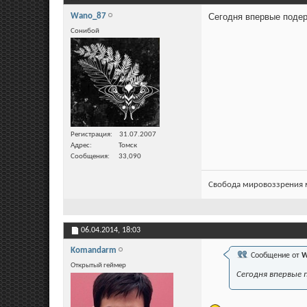
Wano_87
Сегодня впервые поде
Сонибой
Регистрация
31.07.2007
Адрес
Томск
Сообщения
33,090
Свобода мировоззрения м
06.04.2014,
18:03
Komandarm
Сообщение от
W
Открытый геймер
Сегодня впервые 