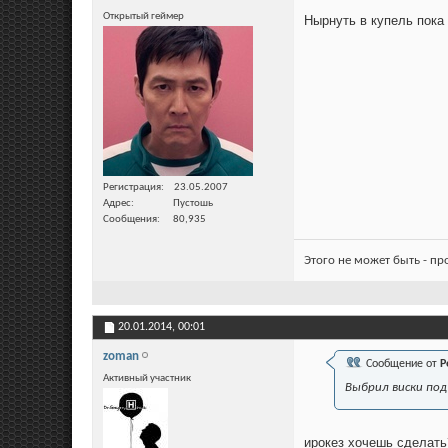
Открытый геймер
Нырнуть в купель пока
Регистрация
23.05.2007
Адрес
Пустошь
Сообщения
80,935
Этого не может быть - п
20.01.2014,
00:01
zoman
Сообщение от
Р
Активный участник
Выбрил виски под
ирокез хочешь сделат