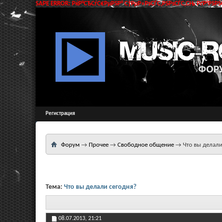
SAPE ERROR: РќР°СЂСѓС€РµРЅР° С†РµР»РѕСЃС‚РЅРѕСЃС‚СЊ РґР°РЅРЅС
Регистрация
Форум
→
Прочее
→
Свободное общение
→
Что вы делали
Тема:
Что вы делали сегодня?
08.07.2013,
21:21