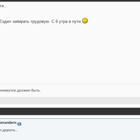
и...
 Ездил забирать трудовую. С 6 утра в пути
ромежуток должен быть.
omandarm
 дороги...