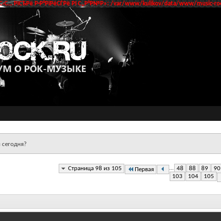
‹С… РїСЂРё Р·Р°РїРёСЃРё РІ С„Р°Р№Р»: /var/www/kulikov/data/www/music-roc
 сегодня?
Страница 98 из 105
...
48
88
89
90
Первая
103
104
105