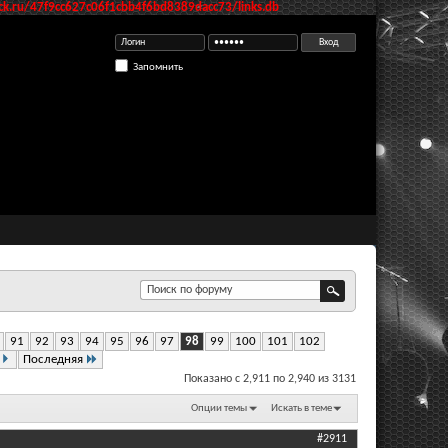
k.ru/47f9cc627c06f1cbb4f6bd8389dacc73/links.db
Запомнить
91
92
93
94
95
96
97
98
99
100
101
102
Последняя
Показано с 2,911 по 2,940 из 3131
Опции темы
Искать в теме
#2911