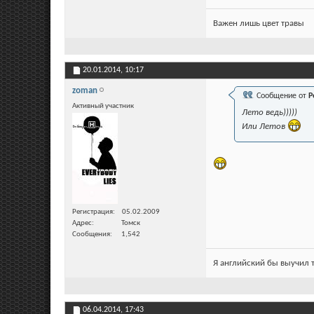
Важен лишь цвет травы
20.01.2014,
10:17
zoman
Сообщение от
Р
Активный участник
Лето ведь)))))
Или Летов
Регистрация
05.02.2009
Адрес
Томск
Сообщения
1,542
Я английский бы выучил т
06.04.2014,
17:43