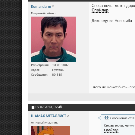
Снова ночь, летят дорог
Komandarm
Спойлер
Открытый геймер
Дико еду из Новосиба.
Регистрация
23.05.2007
Адрес
Пустошь
Сообщения
80,935
Этого не может быть - п
09.07.2013,
09:48
ШАМАХ МЕТАЛЛИСТ
Сообщение от
K
Активный участник
Снова ночь, летят
Спойлер