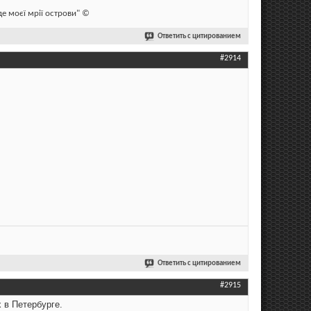
 де моєї мрії острови" ©
Ответить с цитированием
#2914
Ответить с цитированием
#2915
 в Петербурге.