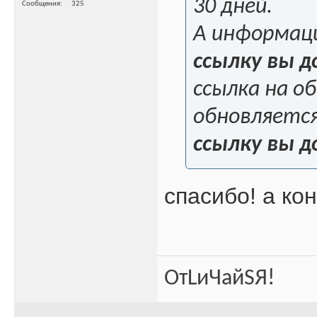
30 дней.
Сообщения
325
А информаци
ссылку вы 
ссылка на о
обновляется
ссылку вы 
спасибо! а кон
ОтLиЧайSЯ!