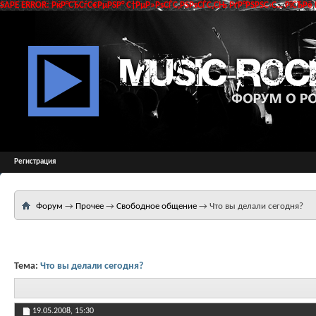
SAPE ERROR: РќР°СЂСѓС€РµРЅР° С†РµР»РѕСЃС‚РЅРѕСЃС‚СЊ РґР°РЅРЅС‹С… РїСЂРё 
Регистрация
Форум
→
Прочее
→
Свободное общение
→
Что вы делали сегодня?
Тема:
Что вы делали сегодня?
19.05.2008,
15:30