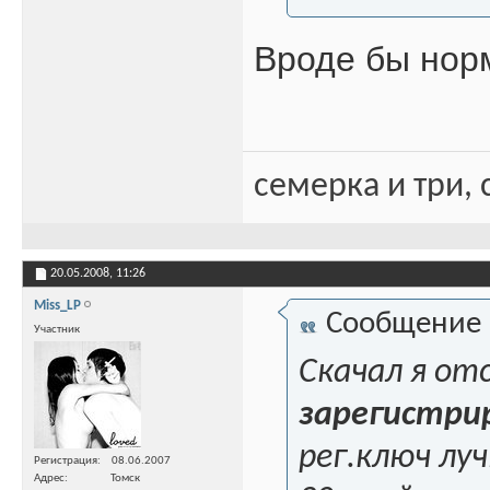
Вроде бы нор
семерка и три, 
20.05.2008,
11:26
Miss_LP
Сообщение
Участник
Скачал я от
зарегистри
рег.ключ лу
Регистрация
08.06.2007
Адрес
Томск