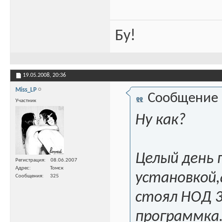
Бу!
19.05.2008,
20:36
Miss_LP
Сообщение
Участник
Ну как?
Целый день 
Регистрация
08.06.2007
Адрес
Томск
установкой,
Сообщения
325
стоял НОД 3
программка