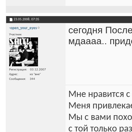
23.05.2008,
07:35
сегодня После
-open_your_eyes
Участник
мдаааа.. приде
Регистрация
03.12.2007
Адрес
из "вне"
Сообщения
344
Мне нравится с
Меня привлекае
Мы с вами пох
с той только ра