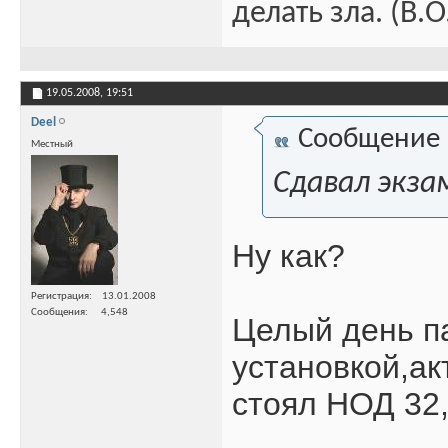
делать зла. (В.
19.05.2008,
19:51
Deel
Сообщение
Местный
Сдавал экза
Ну как?
Регистрация
13.01.2008
Сообщения
4,548
Целый день па
установкой,ак
стоял НОД 32,