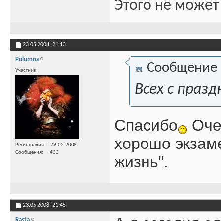
Этого не может
23.05.2008,
21:13
Polumna
Сообщение
Участник
Всех с празд
Спасибо
Очен
хорошо экзаме
Регистрация
29.02.2008
Сообщения
433
жизнь".
23.05.2008,
21:45
Rasta