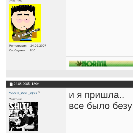
Участник
Регистрация
24.06.2007
Сообщения
860
24.05.2008,
12:04
и я пришла..
-open_your_eyes
Участник
все было безу