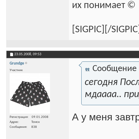
их понимает ©
[SIGPIC][/SIGPIC
23.05.2008,
09:53
Grundge
Сообщение
Участник
сегодня Посл
мдаааа.. при
А у меня завт
Регистрация
09.01.2008
Адрес
Томск
Сообщения
838