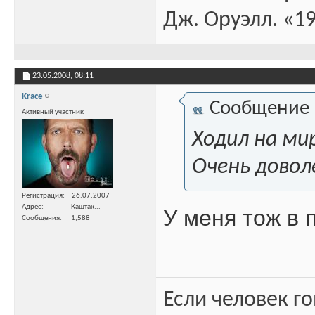
Дж. Оруэлл. «1
23.05.2008,
08:11
Krace
Сообщение
Активный участник
Ходил на ми
Очень довол
Регистрация
26.07.2007
Адрес
Каштак...
У меня тож в 
Сообщения
1,588
Если человек го