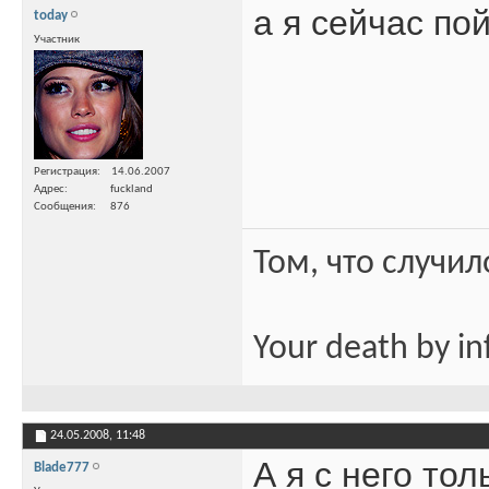
а я сейчас по
today
Участник
Регистрация
14.06.2007
Адрес
fuckland
Сообщения
876
Том, что случил
Your death by in
24.05.2008,
11:48
А я с него тол
Blade777