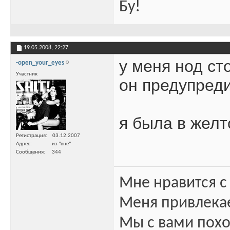
Бу!
19.05.2008,
22:27
у меня нод ст
-open_your_eyes
Участник
он предупреди
я была в желт
Регистрация
03.12.2007
Адрес
из "вне"
Сообщения
344
Мне нравится с
Меня привлекае
Мы с вами пох