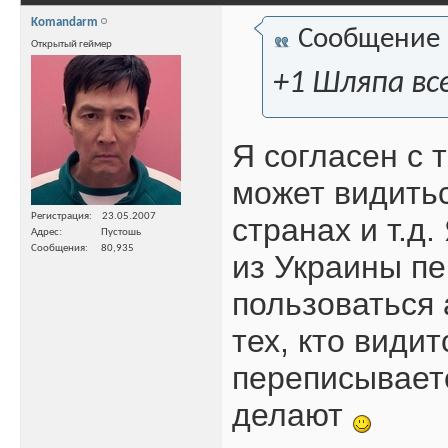
Komandarm
Сообщение
Открытый геймер
+1 Шляпа вс
Я согласен с 
может видитьс
Регистрация
23.05.2007
странах и т.д.
Адрес
Пустошь
Сообщения
80,935
из Украины пе
пользоваться 
тех, кто види
переписываетс
делают