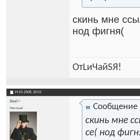
скинь мне ссы
нод фигня(
ОтLиЧайSЯ!
19.05.2008,
20:55
Deel
Сообщение
Местный
скинь мне с
се( нод фигн