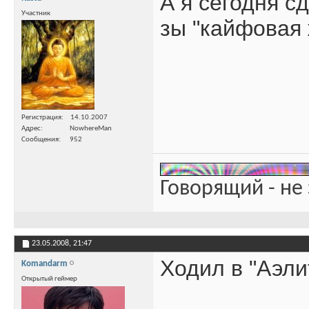
А я сегодня с
Участник
зы "кайфовая 
Регистрация
14.10.2007
Адрес
NowhereMan
Сообщения
952
Говорящий - не 
23.05.2008,
21:47
Ходил в "Аэли
Komandarm
Открытый геймер