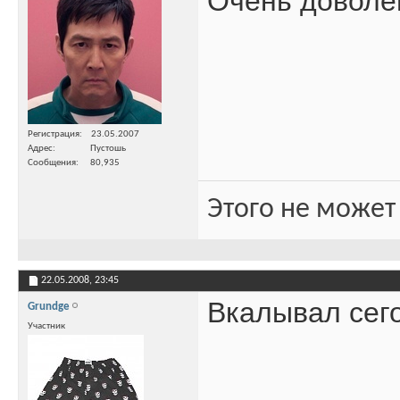
Очень доволе
Регистрация
23.05.2007
Адрес
Пустошь
Сообщения
80,935
Этого не может
22.05.2008,
23:45
Вкалывал сег
Grundge
Участник