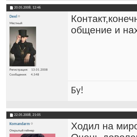
20.05.2008,
12:46
Контакт,конеч
Deel
Местный
общение и на
Регистрация
13.01.2008
Сообщения
4,548
Бу!
22.05.2008,
21:05
Ходил на мир
Komandarm
Открытый геймер