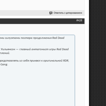
Ответить с цитированием
#428
ыми силуэтами постера продолжения Red Dead
л Уильямсон — главный антагонист игры Red Dead
плений.
представлять из себя приквел к оригинальной RDR,
 Gang.