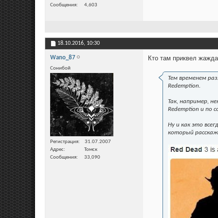
Сообщения
4,603
18.10.2016,
10:30
Wano_87
Кто там приквел жажд
Сонибой
Тем временем ра
Redemption.
Так, например, н
Redemption и по
Ну и как это все
который расскаже
Регистрация
31.07.2007
Адрес
Томск
Сообщения
33,090