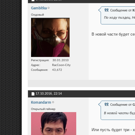
Gambitka
Сообщение от
K
Олдовый
По ходу пиздец. Н
В новой части будет с
Регистрация
30.01.2010
Адрес
RacCoon-City
Сообщения
43,672
17.10.2016,
22:14
Komandarm
Сообщение от
G
Открытый геймер
В новой части бу
Или пусть будет три - 