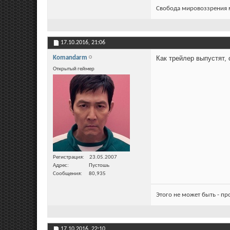
Свобода мировоззрения м
17.10.2016,
21:06
Komandarm
Как трейлер выпустят, 
Открытый геймер
Регистрация
23.05.2007
Адрес
Пустошь
Сообщения
80,935
Этого не может быть - п
17.10.2016,
22:10