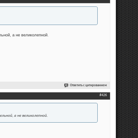
ьной, а не великолепной.
Ответить с цитированием
#426
льной, а не великолепной.