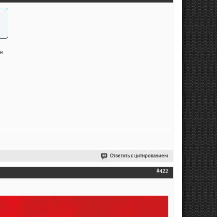
я
Ответить с цитированием
#422