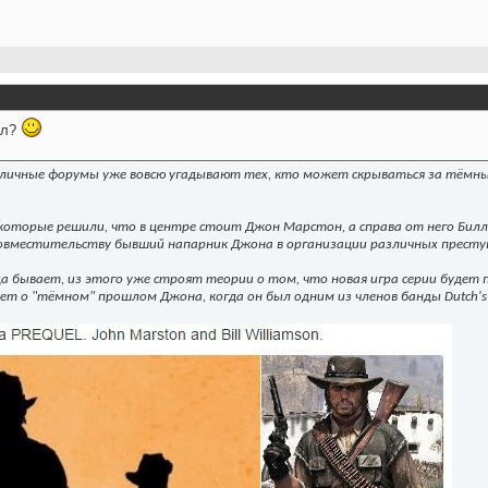
ал?
зличные форумы уже вовсю угадывают тех, кто может скрываться за тёмн
екоторые решили, что в центре стоит Джон Марстон, а справа от него Бил
 совместительству бывший напарник Джона в организации различных престу
гда бывает, из этого уже строят теории о том, что новая игра серии будет 
т о "тёмном" прошлом Джона, когда он был одним из членов банды Dutch's