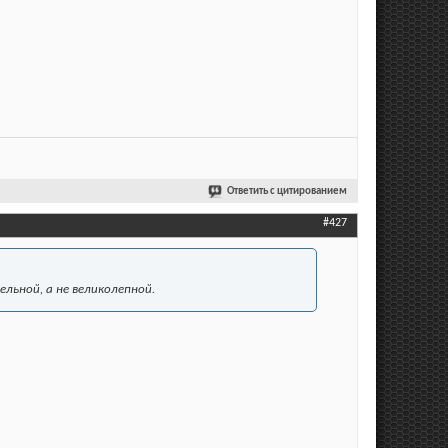
Ответить с цитированием
#427
льной, а не великолепной.