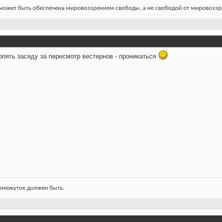
ожет быть обеспечена мировоззрением свободы, а не свободой от мировоззре
опять засяду за пересмотр вестернов - проникаться
ромежуток должен быть.