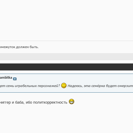
ромежуток должен быть.
ambitka
дет семь играбельных персонажей?
Надеюсь, эта семёрка будет омерзите
ниггер и баба, ибо политкорректность