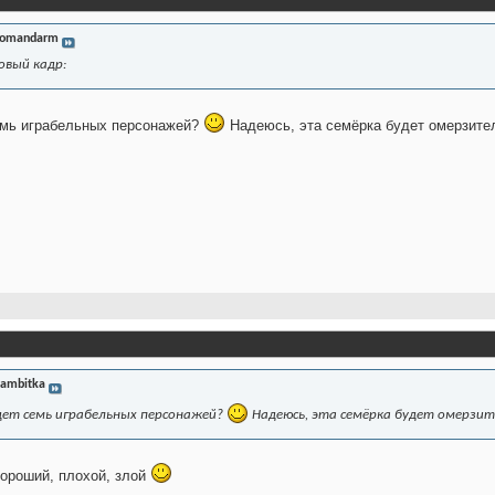
omandarm
овый кадр:
емь играбельных персонажей?
Надеюсь, эта семёрка будет омерзител
ambitka
дет семь играбельных персонажей?
Надеюсь, эта семёрка будет омерзите
хороший, плохой, злой