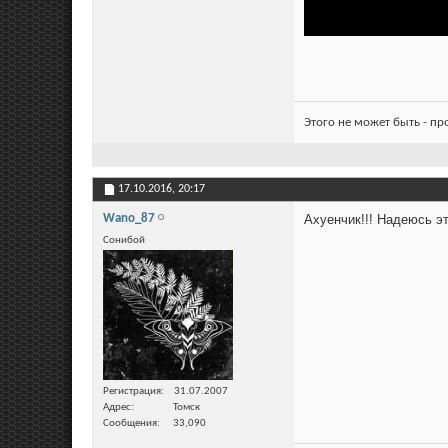
Этого не может быть - п
17.10.2016,
20:17
Wano_87
Ахуенчик!!! Надеюсь эт
Сонибой
Регистрация
31.07.2007
Адрес
Томск
Сообщения
33,090