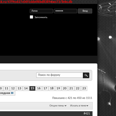
k.ru/47f9cc627c06f1cbb4f6bd8389dacc73/links.db
Запомнить
0
11
12
13
14
15
16
17
18
19
20
21
22
23
ледняя
Показано с 421 по 450 из 1511
Опции темы
Искать в теме
#421