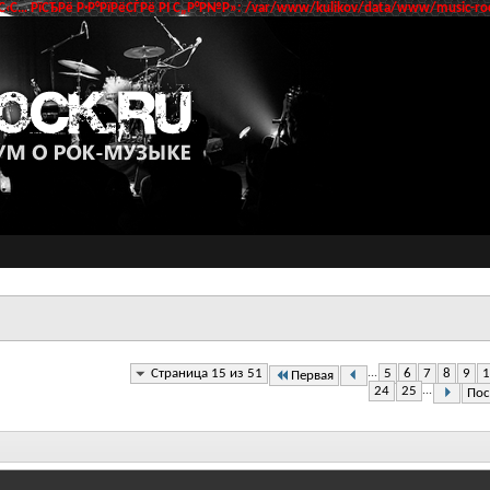
‹С… РїСЂРё Р·Р°РїРёСЃРё РІ С„Р°Р№Р»: /var/www/kulikov/data/www/music-roc
Страница 15 из 51
...
5
6
7
8
9
1
Первая
24
25
...
Пос