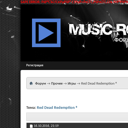
SAPE ERROR: РќР°СЂСѓС€РµРЅР° С†РµР»РѕСЃС‚РЅРѕСЃС‚СЊ РґР°РЅРЅС
Регистрация
Форум
→
Прочее
→
Игры
→
Red Dead Redemption ®
Тема:
Red Dead Redemption ®
16.10.2016,
21:19