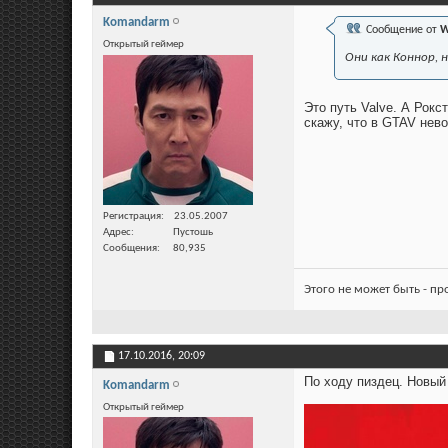
Komandarm
Сообщение от
W
Открытый геймер
Они как Коннор, 
Это путь Valve. А Рокс
скажу, что в GTAV нев
Регистрация
23.05.2007
Адрес
Пустошь
Сообщения
80,935
Этого не может быть - п
17.10.2016,
20:09
По ходу пиздец. Новый
Komandarm
Открытый геймер