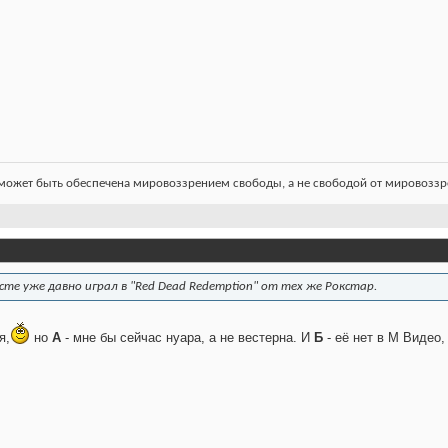
ожет быть обеспечена мировоззрением свободы, а не свободой от мировоззре
сте уже давно играл в "Red Dead Redemption" от тех же Рокстар.
я,
но
А
- мне бы сейчас нуара, а не вестерна. И
Б
- её нет в М Видео,