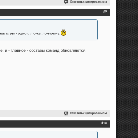
Ответить с цитированием
#9
эти игры - одно и тоже, по-моему.
, и - главное - составы команд обновляются.
Ответить с цитированием
#10