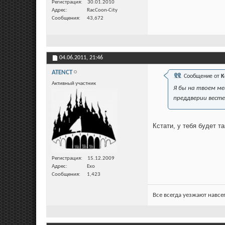
Регистрация
30.01.2010
Адрес
RacCoon-City
Сообщения
43,672
04.06.2011,
21:46
ATENCT
Сообщение от
K
Активный участник
Я бы на твоем ме
преддверии вест
Кстати, у тебя будет т
Регистрация
15.12.2009
Адрес
Ехо
Сообщения
1,423
Все всегда уезжают навсе