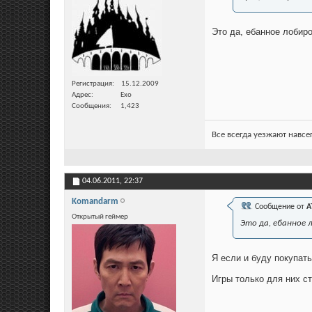
Это да, ебанное лобир
Регистрация
15.12.2009
Адрес
Ехо
Сообщения
1,423
Все всегда уезжают навсе
04.06.2011,
22:37
Komandarm
Сообщение от
A
Открытый геймер
Это да, ебанное 
Я если и буду покупать
Игры только для них ст