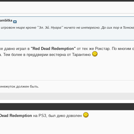
ambitka
 игровом мире кроме ''Эл. Эй. Нуара'' ничего не интересно. До сих пор в Томск
же давно играл в
"Red Dead Redemption"
от тех же Рокстар. По многим 
а. Тем более в преддверии вестерна от Тарантино
ромежуток должен быть.
Dead Redemption
на PS3, был дико доволен