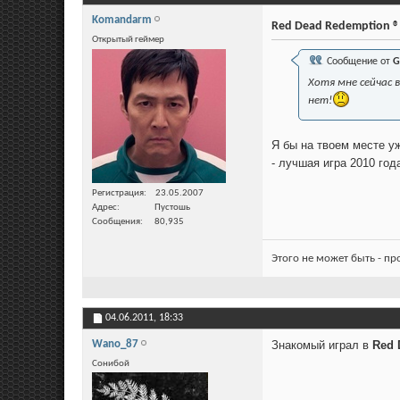
Komandarm
Red Dead Redemption ®
Открытый геймер
Сообщение от
G
Хотя мне сейчас в
нет!
Я бы на твоем месте у
- лучшая игра 2010 год
Регистрация
23.05.2007
Адрес
Пустошь
Сообщения
80,935
Этого не может быть - п
04.06.2011,
18:33
Wano_87
Знакомый играл в
Red 
Сонибой