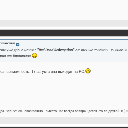
omandarm
сте уже давно играл в
"Red Dead Redemption"
от тех же Рокстар. По многим о
ерна от Тарантино
акая возможность. 17 августа она выходит на PC.
гда. Вернуться невозможно - вместо нас всегда возвращается кто-то другой. (С)