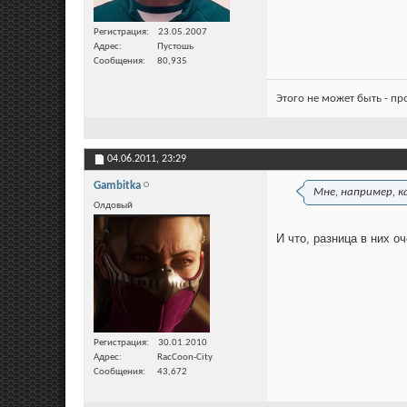
Регистрация
23.05.2007
Адрес
Пустошь
Сообщения
80,935
Этого не может быть - п
04.06.2011,
23:29
Gambitka
Мне, например, ка
Олдовый
И что, разница в них о
Регистрация
30.01.2010
Адрес
RacCoon-City
Сообщения
43,672