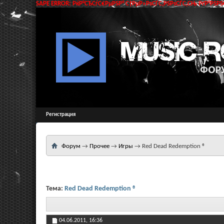
SAPE ERROR: РќР°СЂСѓС€РµРЅР° С†РµР»РѕСЃС‚РЅРѕСЃС‚СЊ РґР°РЅРЅС
Регистрация
Форум
→
Прочее
→
Игры
→
Red Dead Redemption ®
Тема:
Red Dead Redemption ®
04.06.2011,
16:36