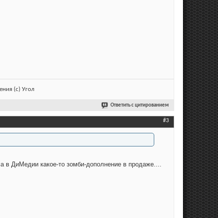
ния (с) Угол
Ответить с цитированием
#3
 а в ДиМедии какое-то зомби-дополнение в продаже....