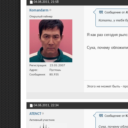
04.06.2011,
21:58
Komandarm
Сообщение от
A
Открытый геймер
Кстати, у тебя б
Я как раз сегодня рылс
Сука, почему обложили
Регистрация
23.05.2007
Адрес
Пустошь
Сообщения
80,935
Этого не может быть - п
04.06.2011,
22:34
ATENCT
Сообщение от
K
Активный участник
Сука, почему обл