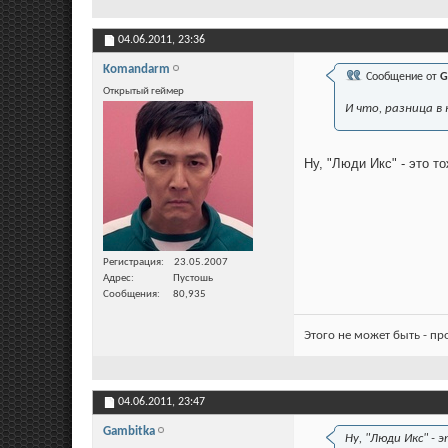
04.06.2011,
23:36
Komandarm
Сообщение от
G
Открытый геймер
И что, разница в
Ну, "Люди Икс" - это т
Регистрация
23.05.2007
Адрес
Пустошь
Сообщения
80,935
Этого не может быть - п
04.06.2011,
23:47
Gambitka
Ну, "Люди Икс" -