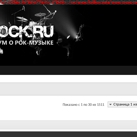
‹С… РїСЂРё Р·Р°РїРёСЃРё РІ С„Р°Р№Р»: /var/www/kulikov/data/www/music-roc
Страница 1 и
Показано с 1 по 30 из 1511