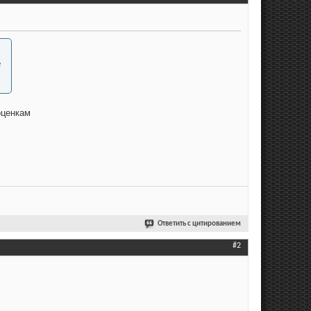
е
оценкам
Ответить с цитированием
#2