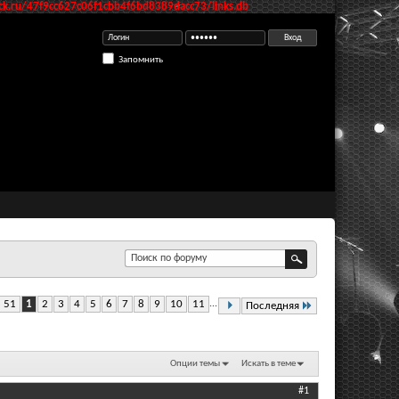
k.ru/47f9cc627c06f1cbb4f6bd8389dacc73/links.db
Запомнить
з 51
1
2
3
4
5
6
7
8
9
10
11
...
Последняя
Опции темы
Искать в теме
#1