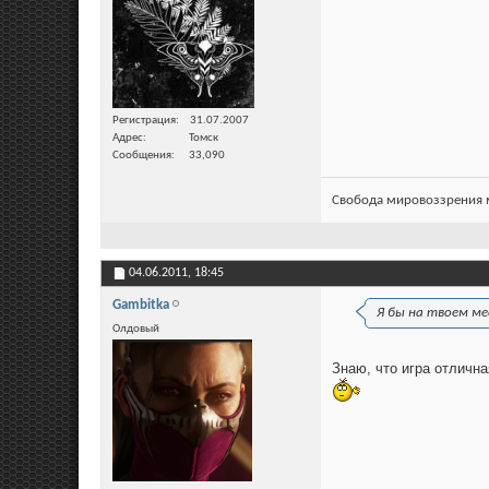
Регистрация
31.07.2007
Адрес
Томск
Сообщения
33,090
Свобода мировоззрения м
04.06.2011,
18:45
Gambitka
Я бы на твоем ме
Олдовый
Знаю, что игра отлична