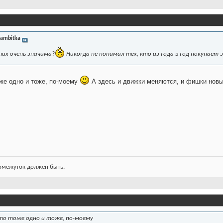
ambitka
 них очень значима?
Никогда не понимал тех, кто из года в год покупает 
оже одно и тоже, по-моему
А здесь и движки меняются, и фишки новые
ромежуток должен быть.
 это тоже одно и тоже, по-моему