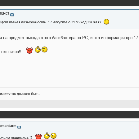
TENCT
удет такая возможность. 17 августа она выходит на PC.
я на предмет выхода этого блокбастера на PC, и эта информация про 17 
 пкшников!!!
ромежуток должен быть.
omandarm
ожили пкшников!!!