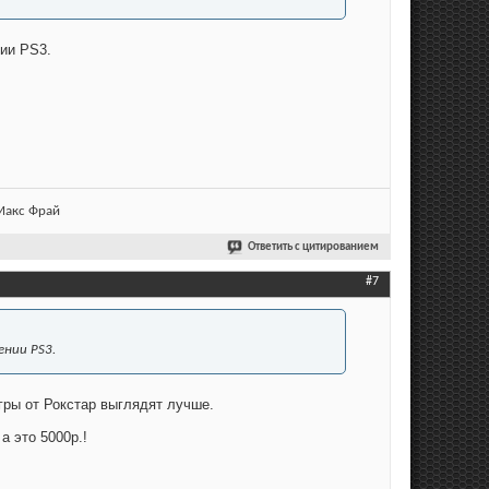
ии PS3.
 Макс Фрай
Ответить с цитированием
#7
ении PS3.
игры от Рокстар выглядят лучше.
а это 5000р.!