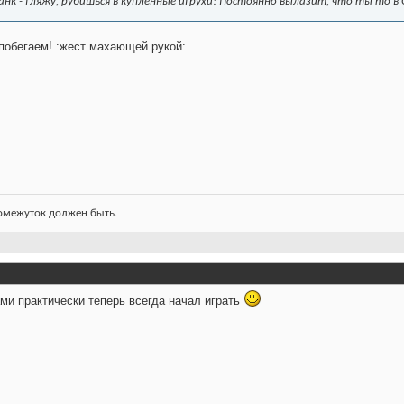
анк - гляжу, рубишься в купленные игрухи! Постоянно вылазит, что ты то в 
 побегаем! :жест махающей рукой:
ромежуток должен быть.
ами практически теперь всегда начал играть