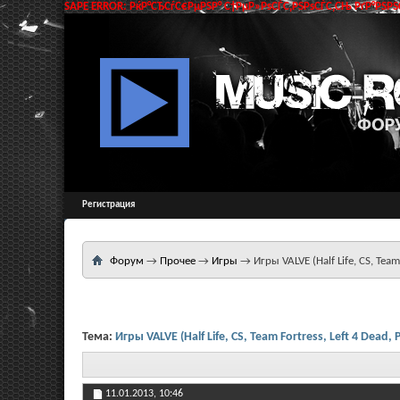
SAPE ERROR: РќР°СЂСѓС€РµРЅР° С†РµР»РѕСЃС‚РЅРѕСЃС‚СЊ РґР°РЅРЅС
Регистрация
Форум
→
Прочее
→
Игры
→
Игры VALVE (Half Life, CS, Team 
Тема:
Игры VALVE (Half Life, CS, Team Fortress, Left 4 Dead, P
11.01.2013,
10:46