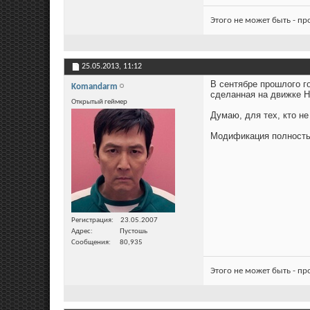
Этого не может быть - п
25.05.2013,
11:12
В сентябре прошлого г
Komandarm
сделанная на движке Ha
Открытый геймер
Думаю, для тех, кто не
Модификация полность
Регистрация
23.05.2007
Адрес
Пустошь
Сообщения
80,935
Этого не может быть - п