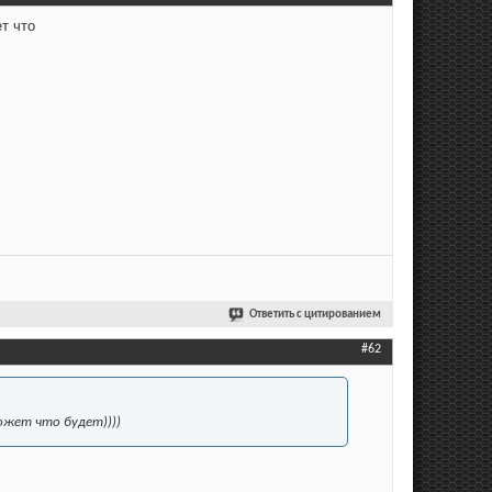
т что
Ответить с цитированием
#62
ожет что будет))))