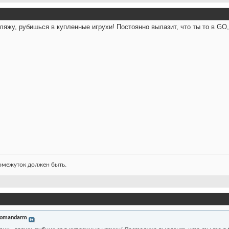
гляжу, рубишься в купленные игрухи! Постоянно вылазит, что ты то в GO,
ромежуток должен быть.
omandarm