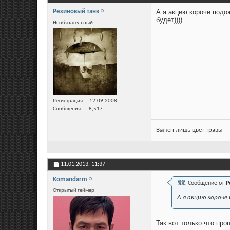
Резиновый танк
А я акцию короче подо
будет))))
Необязательный
Регистрация
12.09.2008
Сообщения
8,517
Важен лишь цвет травы
11.01.2013,
11:37
Komandarm
Сообщение от
Р
Открытый геймер
А я акцию короче
Так вот только что про