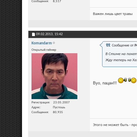
Сообщения
8,517
Важен лишь цвет травы
09.02.2013,
15:42
Komandarm
Сообщение от
Р
Открытый геймер
В Стиме на пакет
Жду теперь на Хал
Вуо, пацан!!!
Регистрация
23.05.2007
Адрес
Пустошь
Сообщения
80,935
Этого не может быть - п