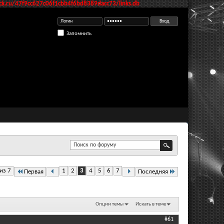
k.ru/47f9cc627c06f1cbb4f6bd8389dacc73/links.db
Запомнить
из 7
1
2
3
4
5
6
7
Первая
Последняя
Опции темы
Искать в теме
#61