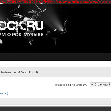
‹С… РїСЂРё Р·Р°РїРёСЃРё РІ С„Р°Р№Р»: /var/www/kulikov/data/www/music-roc
Fortress, Left 4 Dead, Portal)
Страница 3 
Показано с 61 по 90 из 192
ortal)