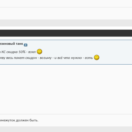
езиновый танк
 КС скидка 50% - взял
ву весь пакет скидон - возьму - и всё что нужно - есть
ромежуток должен быть.