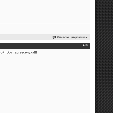
Ответить с цитированием
#68
ной
! Вот там веселуха!!!