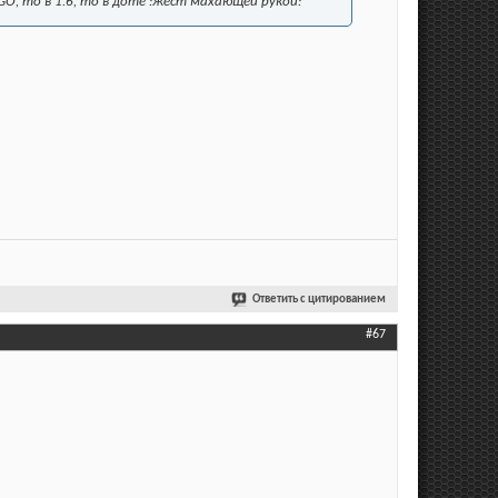
GO, то в 1.6, то в доте :жест махающей рукой:
Ответить с цитированием
#67