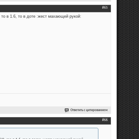
#65
 то в 1.6, то в доте :жест махающей рукой:
Ответить с цитированием
#66