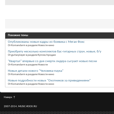
Похожие темы
Опубликованы новые кадры из боевика с Меган Фокс
От Komandarm в разделе Новости кино
Приобрету несколько комплектов бас-гитарных струн, новые, б/у
От guitarplayer в разделе Куплю/продам
"Квартал" впервые со дня смерти лидера сыграет новые песни
От Komandarm в разделе Новости
Новые детали нового "Человека-паука"
От Komandarm в разделе Новости кино
Новые подробности новых "Охотников за привидениями"
От Komandarm в разделе Новости кино
Наверх
↑
2007-2014, MUSIC-ROCK.RU