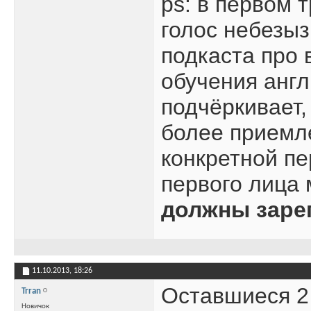
ps: в первом т
голос небезыз
подкаста про 
обучения англ
подчёркивает,
более приемл
конкретной пе
первого лица 
должны заре
11.10.2013,
18:26
Оставшиеся 2 
Trran
Новичок