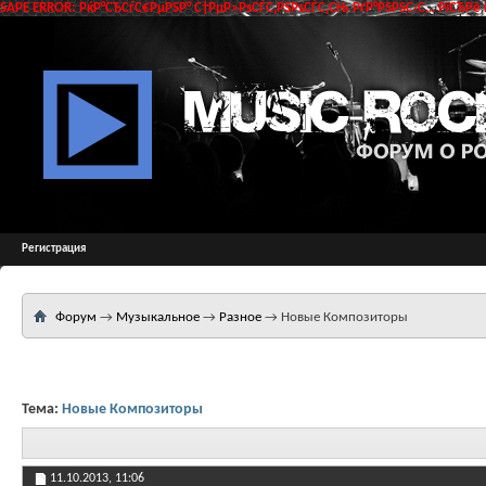
SAPE ERROR: РќР°СЂСѓС€РµРЅР° С†РµР»РѕСЃС‚РЅРѕСЃС‚СЊ РґР°РЅРЅС‹С… РїСЂРё 
Регистрация
Форум
→
Музыкальное
→
Разное
→
Новые Композиторы
Тема:
Новые Композиторы
11.10.2013,
11:06