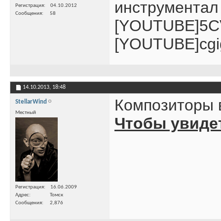
инструментал д
Регистрация
04.10.2012
Сообщения
58
[YOUTUBE]5C
[YOUTUBE]cg
14.10.2013,
18:48
Композиторы 
StellarWind
Местный
Чтобы увиде
Регистрация
16.06.2009
Адрес
Томск
Сообщения
2,876