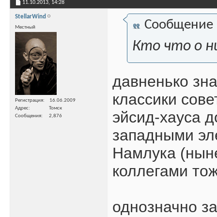
11.10.2013,
14:28
StellarWind
Сообщение
Местный
Кто что о н
давненько зна
классики сове
Регистрация
16.06.2009
Адрес
Томск
эйсид-хауса д
Сообщения
2,876
западными эл
Намлука (ныне
коллегами тож
однозначно з