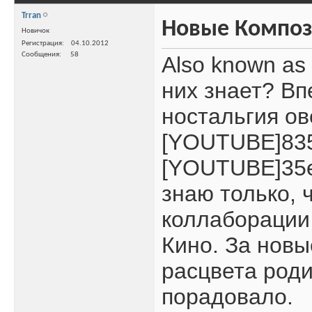
Trran
Новые Компо
Новичок
Регистрация
04.10.2012
Сообщения
58
Also known as
них знает? В
ностальгия ов
[YOUTUBE]835
[YOUTUBE]35
знаю только, 
коллаборации
Кино. За новы
расцвета роди
порадовало.