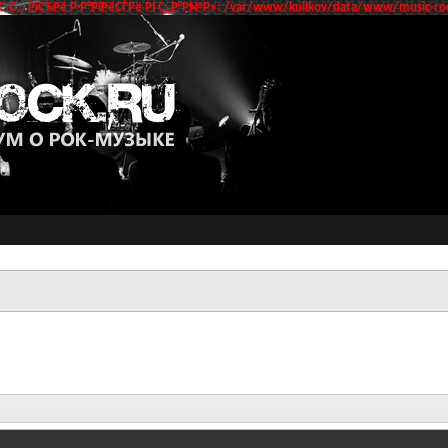
‹С… РїСЂРё Р·Р°РїРёСЃРё РІ С„Р°Р№Р»: /var/www/kulikov/data/www/music-roc