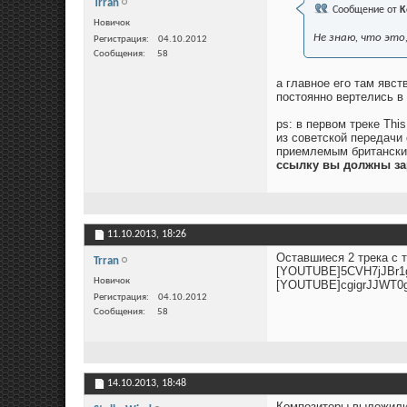
Trran
Сообщение от
K
Новичок
Не знаю, что это
Регистрация
04.10.2012
Сообщения
58
а главное его там явст
постоянно вертелись в
ps: в первом треке Thi
из советской передачи
приемлемым британским
ссылку вы должны за
11.10.2013,
18:26
Оставшиеся 2 трека с т
Trran
[YOUTUBE]5CVH7jJBr1
Новичок
[YOUTUBE]cgigrJJWT0
Регистрация
04.10.2012
Сообщения
58
14.10.2013,
18:48
Композиторы выложили 