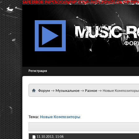
SAPE ERROR: РќР°СЂСѓС€РµРЅР° С†РµР»РѕСЃС‚РЅРѕСЃС‚СЊ РґР°РЅРЅС
Регистрация
Форум
→
Музыкальное
→
Разное
→
Новые Композиторы
Тема:
Новые Композиторы
11.10.2013,
11:06