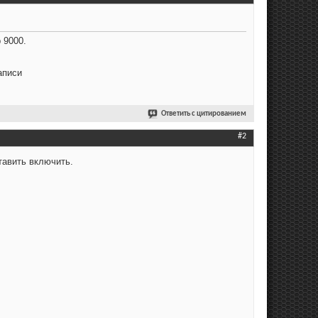
 9000.
аписи
Ответить с цитированием
#2
тавить включить.