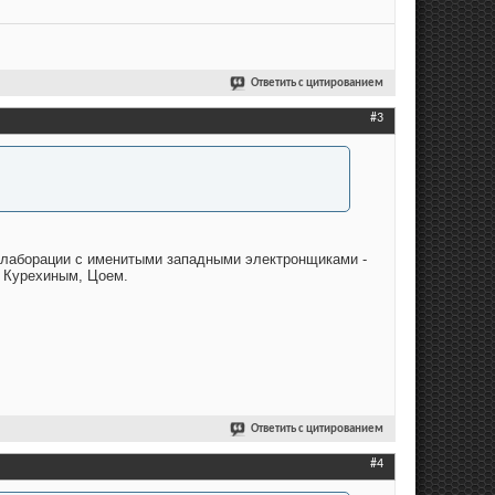
Ответить с цитированием
#3
оллаборации с именитыми западными электронщиками -
с Курехиным, Цоем.
Ответить с цитированием
#4