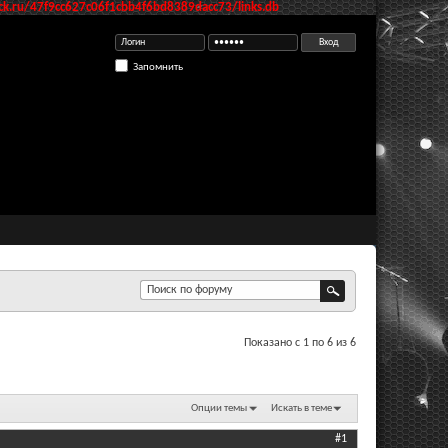
k.ru/47f9cc627c06f1cbb4f6bd8389dacc73/links.db
Запомнить
Показано с 1 по 6 из 6
Опции темы
Искать в теме
#1