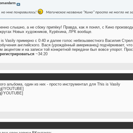
omandarm
, но мне понравилось!
Магическое название "Кино" просто не могло не 
венно слышно, а не сбоку припёку! Правда, как я понял, с Кино производ
 кругах Новых художников, Курёхина, ЛРК вообще.
s is Vasily примерно с 0:40 и далее голос небезызвестного Василия Стрел
 обучения английского. Вася (урождённый американец) подчёркивает, чт
 акцентом и на записи той конкретной передачи был вовсе упорот. Про
регистрироваться
~34:20
ого альбома, один из них - просто инструментал для This is Vasily
g[/YOUTUBE]
g[/YOUTUBE]
все свои записи ВКонтакте: