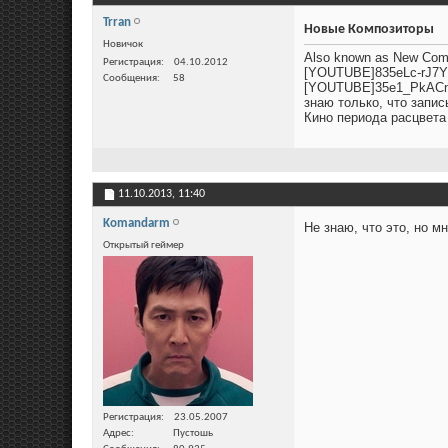
Trran
Новые Композиторы
Новичок
Also known as New Com
Регистрация
04.10.2012
[YOUTUBE]835eLc-rJ7
Сообщения
58
[YOUTUBE]35e1_PkAC
знаю только, что запи
Кино периода расцвета
11.10.2013,
11:40
Komandarm
Не знаю, что это, но м
Открытый геймер
Регистрация
23.05.2007
Адрес
Пустошь