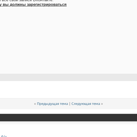
у вы должны зарегистрироваться
«
Предыдущая тема
|
Следующая тема
»
 б/у