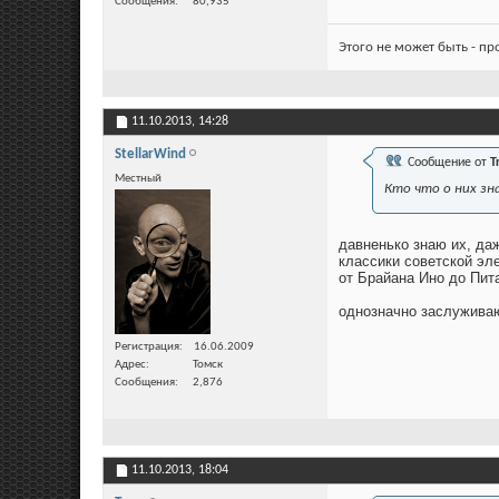
Сообщения
80,935
Этого не может быть - п
11.10.2013,
14:28
StellarWind
Сообщение от
T
Местный
Кто что о них зн
давненько знаю их, даж
классики советской эл
от Брайана Ино до Пита
однозначно заслуживаю
Регистрация
16.06.2009
Адрес
Томск
Сообщения
2,876
11.10.2013,
18:04