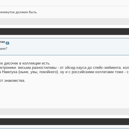
ромежуток должен быть.
rran
ает?
е дисочек в коллекции есть.
ектроники. весьма разностилевы - от эйсид-хауса до спейс-эмбиента. к
 Намлука (ныне, увы, покойного). ну и с российскими коллегами тоже - 
т знакомства.