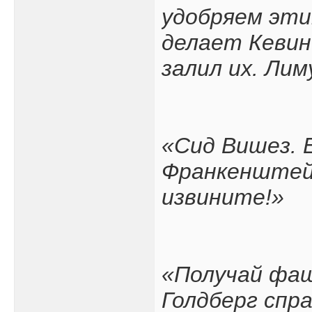
удобряем эти
делает Кевин
залил их. Ли
«Сид Вишез. 
Франкенштейн
извините!»
«Получай фаш
Голдберг спр