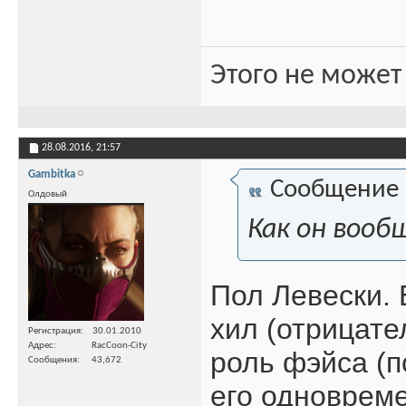
Этого не может
28.08.2016,
21:57
Gambitka
Сообщение
Олдовый
Как он вооб
Пол Левески. 
хил (отрицате
Регистрация
30.01.2010
Адрес
RacCoon-City
роль фэйса (п
Сообщения
43,672
его одновреме