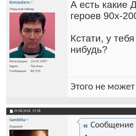
А есть какие 
Komandarm
Открытый геймер
героев 90х-20
Кстати, у теб
нибудь?
Регистрация
23.05.2007
Адрес
Пустошь
Сообщения
80,935
Этого не может
29.08.2016,
17:18
Gambitka
Сообщение
Олдовый