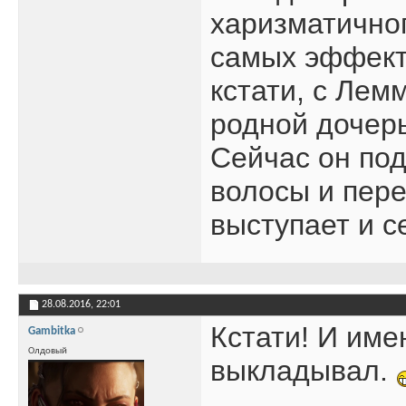
харизматичног
самых эффект
кстати, с Лем
родной дочер
Сейчас он по
волосы и пере
выступает и с
28.08.2016,
22:01
Кстати! И име
Gambitka
Олдовый
выкладывал.