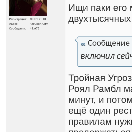
Ищи паки его
двухтысячных 
Регистрация
30.01.2010
Адрес
RacCoon-City
Сообщения
43,672
Сообщение
включил сей
Тройная Угро
Роял Рамбл ма
минут, и пото
ещё один рест
правилам нужн