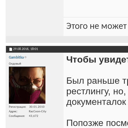
Этого не может
29.08.2016,
18:01
Чтобы увиде
Gambitka
Олдовый
Был раньше т
рестлингу, но,
документалок
Регистрация
30.01.2010
Адрес
RacCoon-City
Сообщения
43,672
Попозже посмо