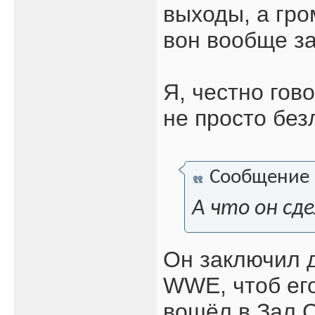
выходы, а гро
вон вообще за
Я, честно гов
не просто без
Сообщение
А что он сд
Он заключил д
WWE, чтоб ег
вошёл в Зал 