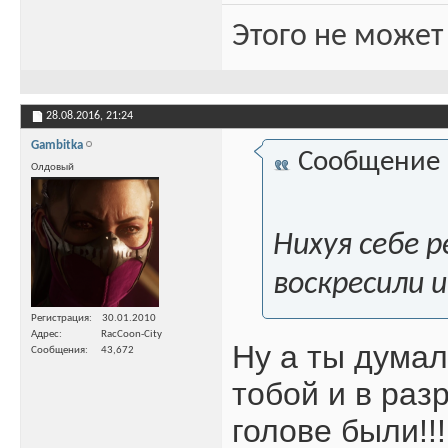
Этого не может
28.08.2016,
21:24
Gambitka
Сообщение
Олдовый
Нихуя себе 
воскресили 
Регистрация
30.01.2010
Адрес
RacCoon-City
Ну а ты думал
Сообщения
43,672
тобой и в раз
голове были!!