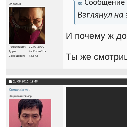
Сообщение
Олдовый
Взглянул на
И почему ж д
Регистрация
30.01.2010
Адрес
RacCoon-City
Ты же смотри
Сообщения
43,672
28.08.2016,
19:49
Komandarm
Открытый геймер