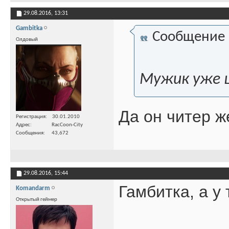
29.08.2016,
13:31
Gambitka
Сообщение
Олдовый
Мужик уже
Да он читер ж
Регистрация
30.01.2010
Адрес
RacCoon-City
Сообщения
43,672
29.08.2016,
15:44
Гамбитка, а у
Komandarm
Открытый геймер