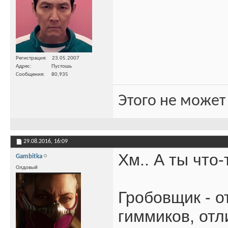
Регистрация
23.05.2007
Адрес
Пустошь
Сообщения
80,935
Этого не может
29.08.2016,
16:09
Хм.. А ты что
Gambitka
Олдовый
Гробовщик - о
гиммиков, отл