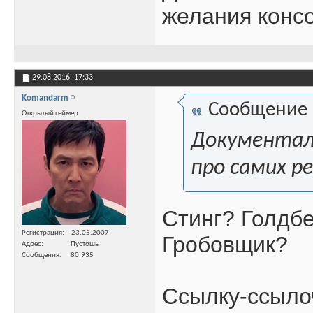
желания консо
29.08.2016,
17:33
Komandarm
Сообщение
Открытый геймер
Документало
про самих р
Стинг? Голдбе
Регистрация
23.05.2007
Гробовщик?
Адрес
Пустошь
Сообщения
80,935
Ссылку-ссыло