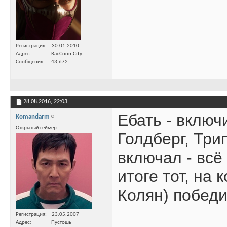
Регистрация
30.01.2010
Адрес
RacCoon-City
Сообщения
43,672
28.08.2016,
22:03
Ебать - включ
Komandarm
Открытый геймер
Голдберг, Три
включал - всё 
итоге тот, на 
Колян) побед
Регистрация
23.05.2007
Адрес
Пустошь