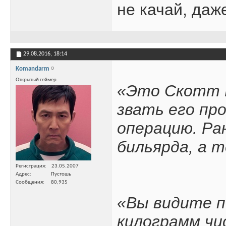
не качай, да
29.08.2016,
18:14
Komandarm
Открытый геймер
«Это Скотт Ш
звать его пр
операцию. Ра
бильярда, а 
Регистрация
23.05.2007
Адрес
Пустошь
Сообщения
80,935
«Вы видите по
килограмм чи