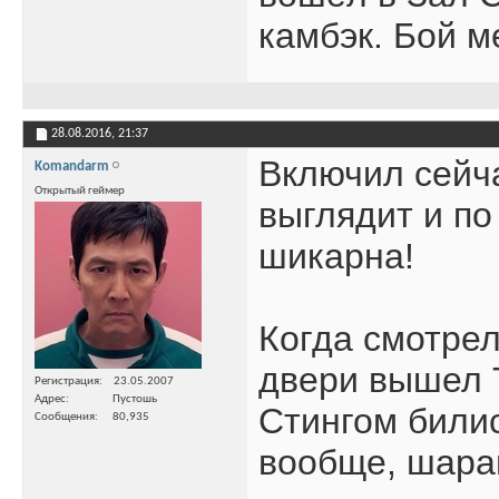
камбэк. Бой м
28.08.2016,
21:37
Включил сейча
Komandarm
Открытый геймер
выглядит и по
шикарна!
Когда смотрел
двери вышел T
Регистрация
23.05.2007
Адрес
Пустошь
Стингом билис
Сообщения
80,935
вообще, шара