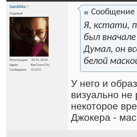
Gambitka
Сообщение
Олдовый
Я, кстати, п
был вначале 
Думал, он вс
белой маской
Регистрация
30.01.2010
Адрес
RacCoon-City
Сообщения
43,672
У него и обра
визуально не 
некоторое вре
Джокера - маск