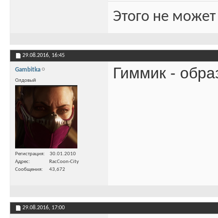
Этого не может
29.08.2016,
16:45
Гиммик - обра
Gambitka
Олдовый
Регистрация
30.01.2010
Адрес
RacCoon-City
Сообщения
43,672
29.08.2016,
17:00