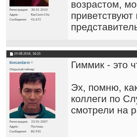
возрастом, м
Регистрация
30.01.2010
приветствуют 
Адрес
RacCoon-City
Сообщения
43,672
представител
29.08.2016,
16:25
Гиммик - это 
Komandarm
Открытый геймер
Эх, помню, как
коллеги по Сл
смотрели на 
Регистрация
23.05.2007
Адрес
Пустошь
Сообщения
80,935