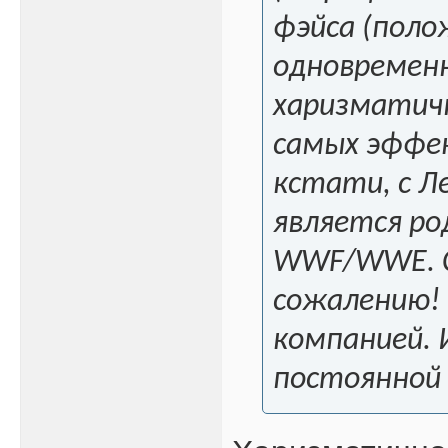
фэйса (поло
одновременн
харизматичн
самых эффек
кстати, с Л
является ро
WWF/WWE. Се
сожалению!
компанией. И
постоянной 