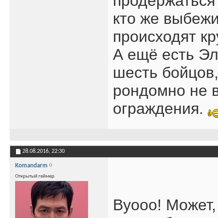
продержаться 
кто же выбеж
происходят кр
А ещё есть Э
шесть бойцов,
рондомно не в
ограждения.
28.08.2016,
22:30
Komandarm
Открытый геймер
Вуооо! Может, 