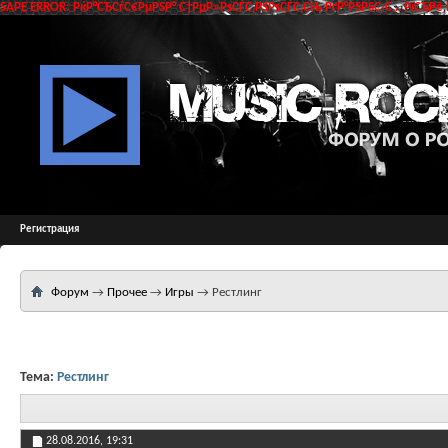
SAPE ERROR: РќР°СЂСѓС€РµРЅР° С†РµР»РѕСЃС‚РЅРѕСЃС‚СЊ РґР°РЅРЅС‹С… РїСЂРё 
Регистрация
Форум
→
Прочее
→
Игры
→
Рестлинг
Тема:
Рестлинг
28.08.2016,
19:31