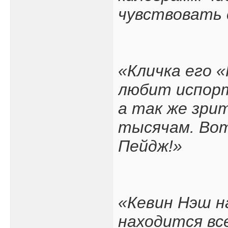
чувствовать 
«Кличка его 
любит испорт
а так же зри
тысячам. Вот
Пейдж!»
«Кевин Нэш н
находится вс