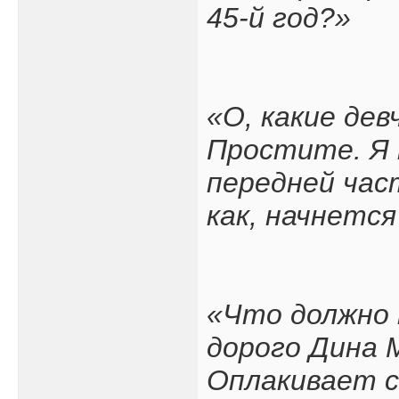
45-й год?»
«О, какие дев
Простите. Я н
передней част
как, начнется
«Что должно 
дорого Дина 
Оплакивает с