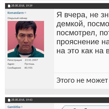
28.08.2016,
19:39
Я вчера, не з
Komandarm
Открытый геймер
демкой, посмо
посмотрел, по
прояснение на
на это как на
Регистрация
23.05.2007
Адрес
Пустошь
Сообщения
80,935
Этого не может
28.08.2016,
19:43
Gambitka