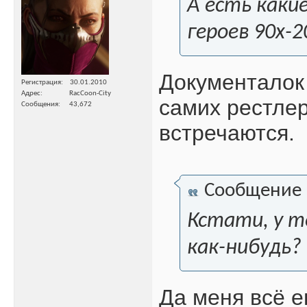
А есть каки
героев 90х-2
Документалок 
Регистрация
30.01.2010
Адрес
RacCoon-City
самих рестлер
Сообщения
43,672
встречаются.
Сообщение
Кстати, у т
как-нибудь?
Да меня всё е