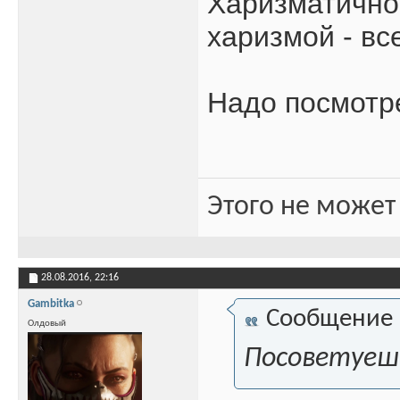
Харизматичное
харизмой - вс
Надо посмотре
Этого не может
28.08.2016,
22:16
Gambitka
Сообщение
Олдовый
Посоветуеш