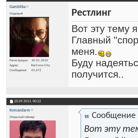
Gambitka
Рестлинг
Олдовый
Вот эту тему я
Главный ''спо
меня.
Буду надеятьс
Регистрация
30.01.2010
Адрес
RacCoon-City
Сообщения
43,672
получится..
20.09.2013,
00:22
Komandarm
Сообщение
Открытый геймер
Вот эту тем