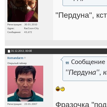
''Пердуна'', к
Регистрация
30.01.2010
Адрес
RacCoon-City
Сообщения
43,672
31.12.2013,
00:08
Komandarm
Сообщение
Открытый геймер
''Пердуна'',
Фразочка "под
Регистрация
23.05.2007