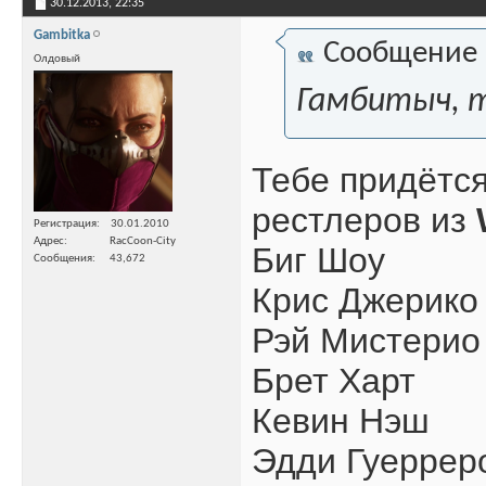
30.12.2013,
22:35
Gambitka
Сообщение
Олдовый
Гамбитыч, т
Тебе придётся
рестлеров из
Регистрация
30.01.2010
Адрес
RacCoon-City
Биг Шоу
Сообщения
43,672
Крис Джерико
Рэй Мистерио
Брет Харт
Кевин Нэш
Эдди Гуеррер