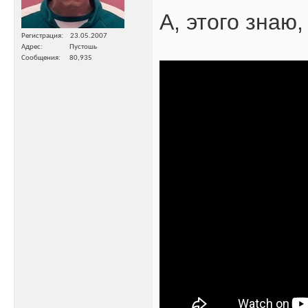
А, этого знаю
Регистрация
23.05.2007
Адрес
Пустошь
Сообщения
80,935