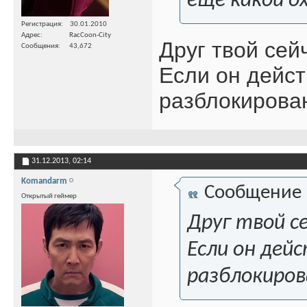
еще какой о
Регистрация
30.01.2010
Адрес
RacCoon-City
Друг твой сей
Сообщения
43,672
Если он дейст
разблокирован
31.12.2013,
02:14
Komandarm
Сообщение
Открытый геймер
Друг твой с
Если он дей
разблокиров