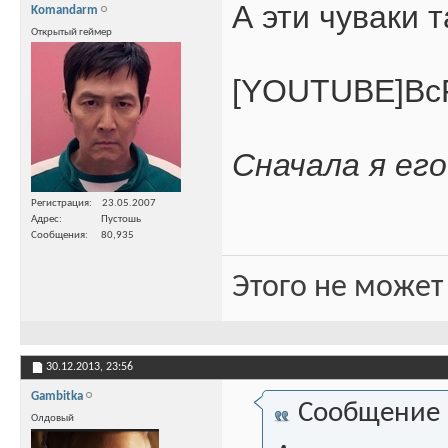
А эти чуваки 
Komandarm
Открытый геймер
[YOUTUBE]Bc
Сначала я его
Регистрация
23.05.2007
Адрес
Пустошь
Сообщения
80,935
Этого не может
30.12.2013,
23:56
Gambitka
Сообщение
Олдовый