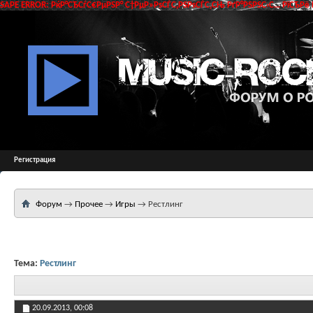
SAPE ERROR: РќР°СЂСѓС€РµРЅР° С†РµР»РѕСЃС‚РЅРѕСЃС‚СЊ РґР°РЅРЅС‹С… РїСЂРё 
Регистрация
Форум
→
Прочее
→
Игры
→
Рестлинг
Тема:
Рестлинг
20.09.2013,
00:08