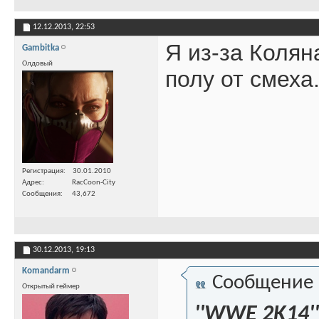
12.12.2013,
22:53
Я из-за Колян
Gambitka
Олдовый
полу от смеха
Регистрация
30.01.2010
Адрес
RacCoon-City
Сообщения
43,672
30.12.2013,
19:13
Komandarm
Сообщение
Открытый геймер
''WWE 2K14''