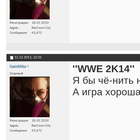
Регистрация
30.01.2010
Адрес
RacCoon-City
Сообщения
43,672
12.12.2013,
22:32
''WWE 2K14''
Gambitka
Олдовый
Я бы чё-нить 
А игра хорош
Регистрация
30.01.2010
Адрес
RacCoon-City
Сообщения
43,672