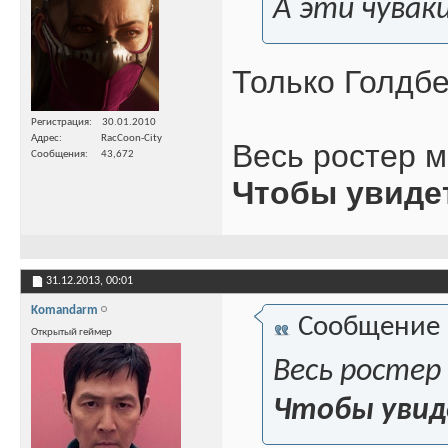
А эти чувак
Только Голдбе
Регистрация
30.01.2010
Адрес
RacCoon-City
Весь ростер м
Сообщения
43,672
Чтобы увиде
31.12.2013,
00:01
Komandarm
Сообщение
Открытый геймер
Весь ростер
Чтобы увид