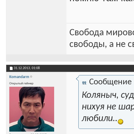
Свобода миров
свободы, а не с
31.12.2013,
01:08
Komandarm
Сообщение
Открытый геймер
Коляныч, су
нихуя не ша
любили..