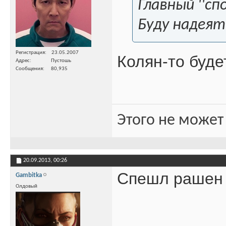
Главный ''с
Буду надеят
Регистрация
23.05.2007
Колян-то буде
Адрес
Пустошь
Сообщения
80,935
Этого не может
20.09.2013,
00:26
Спешл рашен 
Gambitka
Олдовый