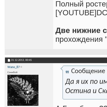
Полный росте
[YOUTUBE]DC
Две нижние 
прохождения '
31.12.2013,
00:45
Wano_87
Сообщение
Сонибой
Да я их по 
Остина и Ск