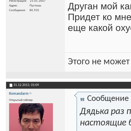
Регистрация
23.05.2007
Друган мой как
Адрес
Пустошь
Сообщения
80,935
Придет ко мне 
еще какой ох
Этого не может
31.12.2013,
01:09
Komandarm
Сообщение
Открытый геймер
Дядька раз 
настоящие б