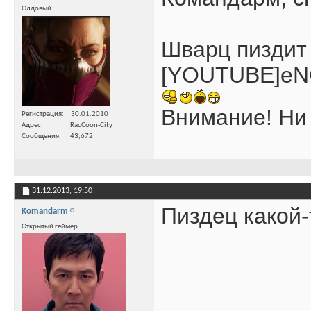
Олдовый
Шварц пиздит
[YOUTUBE]eN
Внимание! Ни 
Регистрация
30.01.2010
Адрес
RacCoon-City
Сообщения
43,672
31.12.2013,
19:50
Пиздец какой-
Komandarm
Открытый геймер