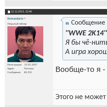
12.12.2013,
22:46
Komandarm
Сообщение
Открытый геймер
''WWE 2K14''
Я бы чё-нить
А игра хоро
Регистрация
23.05.2007
Вообще-то я 
Адрес
Пустошь
Сообщения
80,935
Этого не может