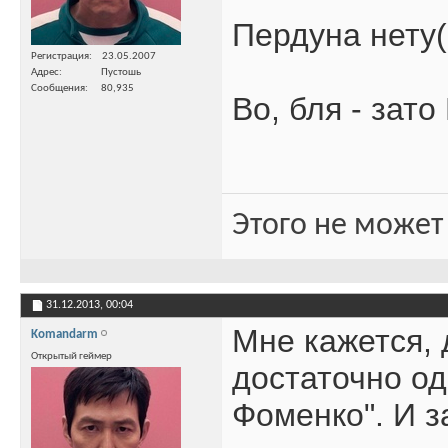
Пердуна нету((
Регистрация
23.05.2007
Адрес
Пустошь
Сообщения
80,935
Во, бля - зато
Этого не может
31.12.2013,
00:04
Мне кажется, 
Komandarm
Открытый геймер
достаточно од
Фоменко". И з