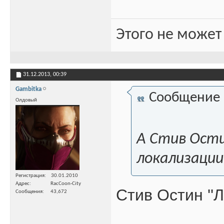
Этого не может
31.12.2013,
00:39
Gambitka
Сообщение
Олдовый
А Стив Ости
локализаци
Регистрация
30.01.2010
Адрес
RacCoon-City
Стив Остин ''Л
Сообщения
43,672