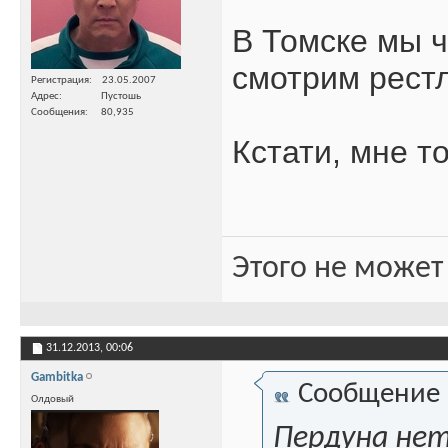
В Томске мы ч
смотрим рест
Регистрация
23.05.2007
Адрес
Пустошь
Сообщения
80,935
Кстати, мне т
Этого не может
31.12.2013,
00:06
Gambitka
Сообщение
Олдовый
Пердуна нету