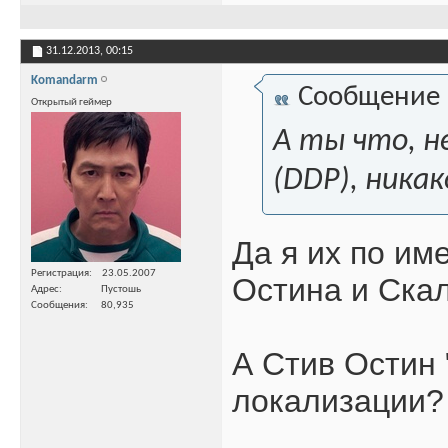
31.12.2013,
00:15
Komandarm
Сообщение
Открытый геймер
А ты что, н
(DDP), никак
Да я их по им
Регистрация
23.05.2007
Остина и Ска
Адрес
Пустошь
Сообщения
80,935
А Стив Остин 
локализации