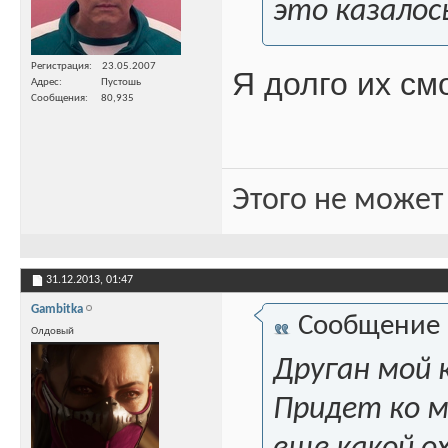
это казалос
Регистрация
23.05.2007
Я долго их см
Адрес
Пустошь
Сообщения
80,935
Этого не может
31.12.2013,
01:47
Gambitka
Сообщение
Олдовый
Друган мой к
Придет ко мн