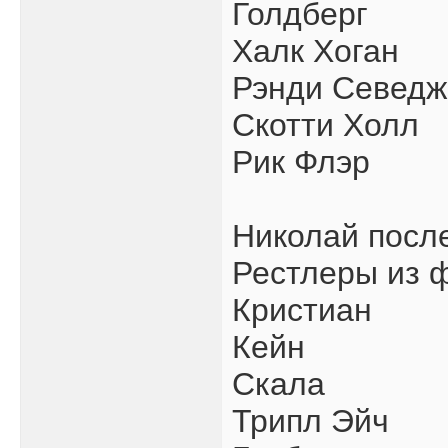
Голдберг
Халк Хоган
Рэнди Севедж
Скотти Холл
Рик Флэр
Николай посл
Рестлеры из ф
Кристиан
Кейн
Скала
Трипл Эйч