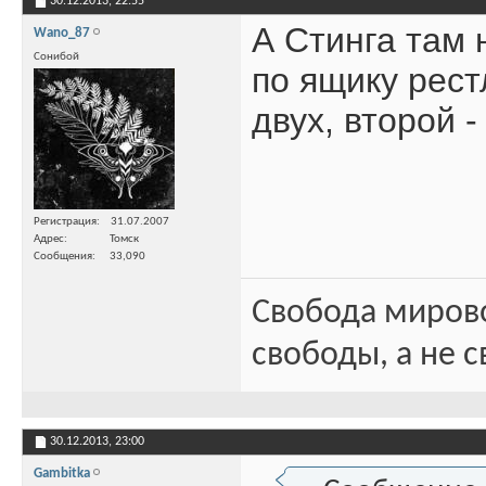
30.12.2013,
22:55
А Стинга там 
Wano_87
Сонибой
по ящику рес
двух, второй 
Регистрация
31.07.2007
Адрес
Томск
Сообщения
33,090
Свобода миров
свободы, а не с
30.12.2013,
23:00
Gambitka