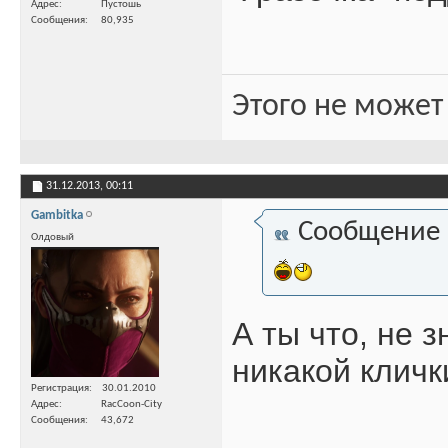
Адрес
Пустошь
Сообщения
80,935
Этого не может
31.12.2013,
00:11
Gambitka
Сообщение
Олдовый
А ты что, не з
никакой кличк
Регистрация
30.01.2010
Адрес
RacCoon-City
Сообщения
43,672