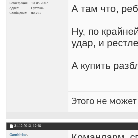
Регистрация
23.05.2007
А там что, ре
Адрес
Пустошь
Сообщения
80,935
Ну, по крайне
удар, и рестле
А купить разб
Этого не может
31.12.2013,
19:40
Командарм, с
Gambitka