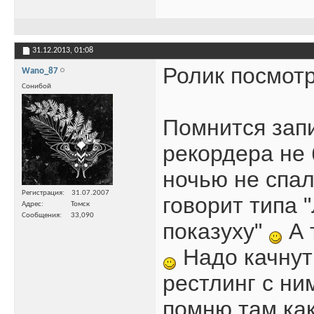
31.12.2013,
01:08
Ролик посмотр
Wano_87
Сонибой
Помнится запи
рекордера не 
ночью не спал
Регистрация
31.07.2007
говорит типа 
Адрес
Томск
Сообщения
33,090
показуху"
А 
Надо качнут
рестлинг с ни
помню там как