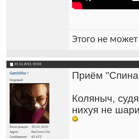
Этого не может
31.12.2013,
01:03
Приём ''Спина 
Gambitka
Олдовый
Коляныч, судя
нихуя не шари
Регистрация
30.01.2010
Адрес
RacCoon-City
Сообщения
43,672