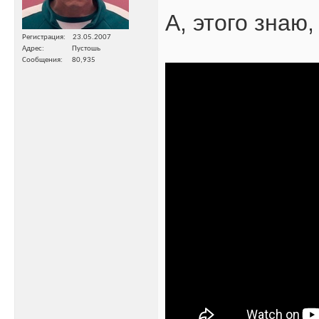
А, этого знаю
Регистрация
23.05.2007
Адрес
Пустошь
Сообщения
80,935