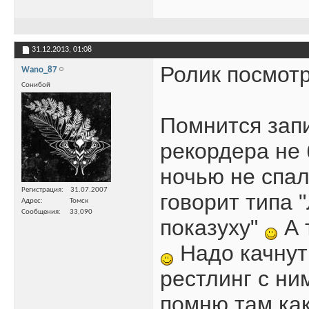
31.12.2013,
01:08
Ролик посмотр
Wano_87
Сонибой
Помнится запи
рекордера не 
ночью не спал
Регистрация
31.07.2007
говорит типа 
Адрес
Томск
Сообщения
33,090
показуху"
А 
Надо качнут
рестлинг с ни
помню там как