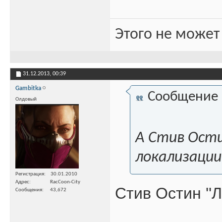
Этого не может
31.12.2013,
00:39
Gambitka
Сообщение
Олдовый
А Стив Ости
локализаци
Регистрация
30.01.2010
Адрес
RacCoon-City
Стив Остин ''Л
Сообщения
43,672