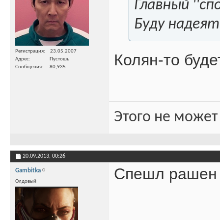
Главный ''с
Буду надеят
Регистрация
23.05.2007
Колян-то буде
Адрес
Пустошь
Сообщения
80,935
Этого не может
20.09.2013,
00:26
Спешл рашен 
Gambitka
Олдовый