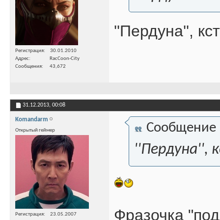
''Пердуна'', к
Регистрация
30.01.2010
Адрес
RacCoon-City
Сообщения
43,672
31.12.2013,
00:08
Komandarm
Сообщение
Открытый геймер
''Пердуна'',
Фразочка "под
Регистрация
23.05.2007