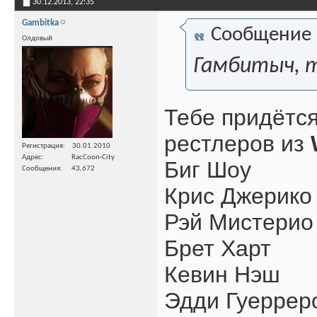
30.12.2013,
22:35
Gambitka
Сообщение
Олдовый
Гамбитыч, т
Тебе придётся
рестлеров из
Регистрация
30.01.2010
Адрес
RacCoon-City
Биг Шоу
Сообщения
43,672
Крис Джерико
Рэй Мистерио
Брет Харт
Кевин Нэш
Эдди Гуеррер