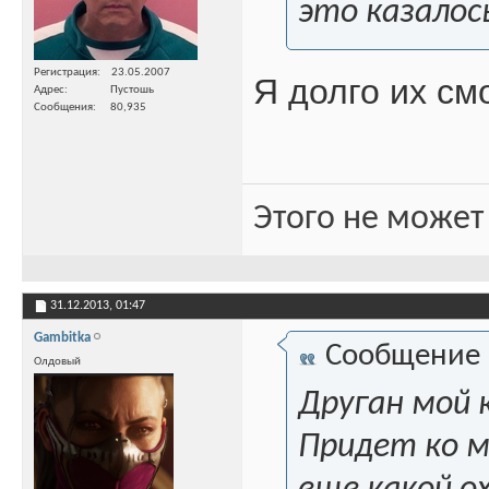
это казалос
Регистрация
23.05.2007
Я долго их см
Адрес
Пустошь
Сообщения
80,935
Этого не может
31.12.2013,
01:47
Gambitka
Сообщение
Олдовый
Друган мой к
Придет ко мн