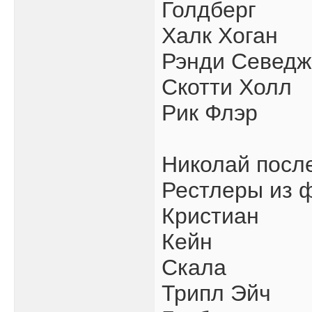
Голдберг
Халк Хоган
Рэнди Севедж
Скотти Холл
Рик Флэр
Николай посл
Рестлеры из ф
Кристиан
Кейн
Скала
Трипл Эйч