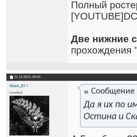
Полный росте
[YOUTUBE]DC
Две нижние 
прохождения '
31.12.2013,
00:45
Wano_87
Сообщение
Сонибой
Да я их по 
Остина и Ск