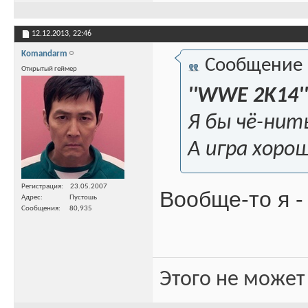
12.12.2013,
22:46
Komandarm
Сообщение
Открытый геймер
''WWE 2K14''
Я бы чё-нить
А игра хоро
Регистрация
23.05.2007
Вообще-то я 
Адрес
Пустошь
Сообщения
80,935
Этого не может