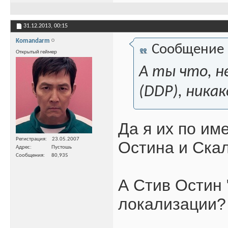
31.12.2013,
00:15
Komandarm
Сообщение
Открытый геймер
А ты что, н
(DDP), никак
Да я их по им
Регистрация
23.05.2007
Остина и Ска
Адрес
Пустошь
Сообщения
80,935
А Стив Остин 
локализации