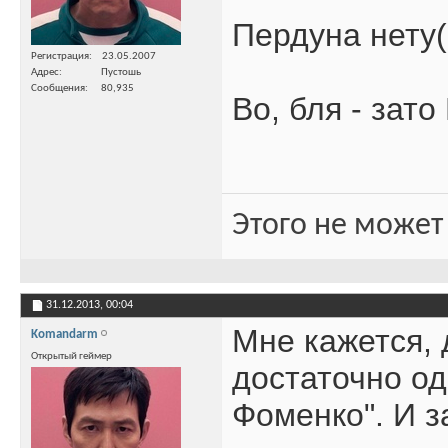
Пердуна нету((
Регистрация
23.05.2007
Адрес
Пустошь
Сообщения
80,935
Во, бля - зато
Этого не может
31.12.2013,
00:04
Мне кажется, 
Komandarm
Открытый геймер
достаточно од
Фоменко". И з