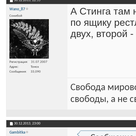
30.12.2013,
22:55
А Стинга там 
Wano_87
Сонибой
по ящику рес
двух, второй 
Регистрация
31.07.2007
Адрес
Томск
Сообщения
33,090
Свобода миров
свободы, а не с
30.12.2013,
23:00
Gambitka