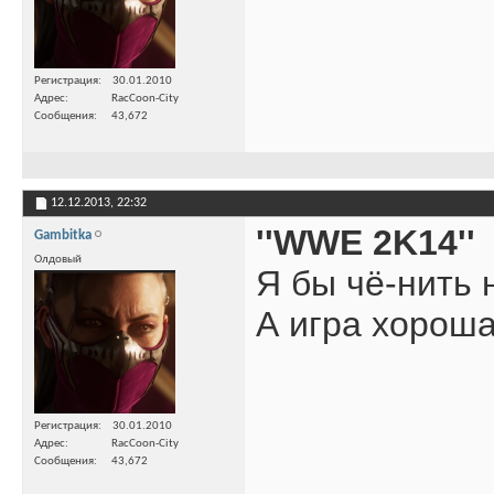
Регистрация
30.01.2010
Адрес
RacCoon-City
Сообщения
43,672
12.12.2013,
22:32
''WWE 2K14''
Gambitka
Олдовый
Я бы чё-нить 
А игра хорош
Регистрация
30.01.2010
Адрес
RacCoon-City
Сообщения
43,672