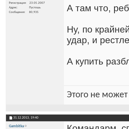
Регистрация
23.05.2007
А там что, ре
Адрес
Пустошь
Сообщения
80,935
Ну, по крайне
удар, и рестле
А купить разб
Этого не может
31.12.2013,
19:40
Командарм, с
Gambitka