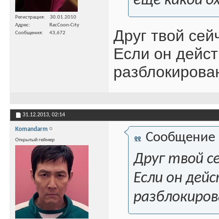
еще какой о
Регистрация
30.01.2010
Адрес
RacCoon-City
Друг твой сей
Сообщения
43,672
Если он дейст
разблокирован
31.12.2013,
02:14
Komandarm
Сообщение
Открытый геймер
Друг твой с
Если он дей
разблокиров