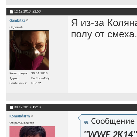
12.12.2013,
22:53
Я из-за Колян
Gambitka
Олдовый
полу от смеха
Регистрация
30.01.2010
Адрес
RacCoon-City
Сообщения
43,672
30.12.2013,
19:13
Komandarm
Сообщение
Открытый геймер
''WWE 2K14''