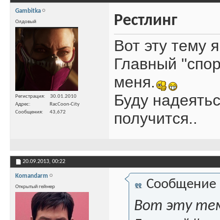
Gambitka
Рестлинг
Олдовый
Вот эту тему я
Главный ''спо
меня.
Буду надеятьс
Регистрация
30.01.2010
Адрес
RacCoon-City
Сообщения
43,672
получится..
20.09.2013,
00:22
Komandarm
Сообщение
Открытый геймер
Вот эту тем