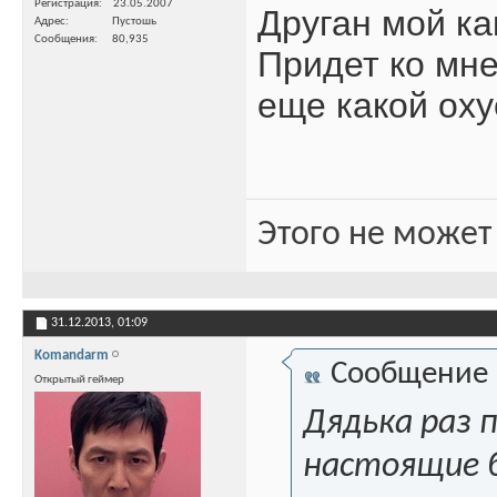
Регистрация
23.05.2007
Друган мой как
Адрес
Пустошь
Сообщения
80,935
Придет ко мне 
еще какой ох
Этого не может
31.12.2013,
01:09
Komandarm
Сообщение
Открытый геймер
Дядька раз 
настоящие б