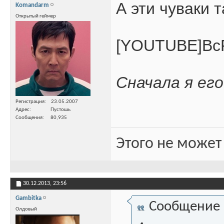
А эти чуваки 
Komandarm
Открытый геймер
[YOUTUBE]Bc
Сначала я его
Регистрация
23.05.2007
Адрес
Пустошь
Сообщения
80,935
Этого не может
30.12.2013,
23:56
Gambitka
Сообщение
Олдовый