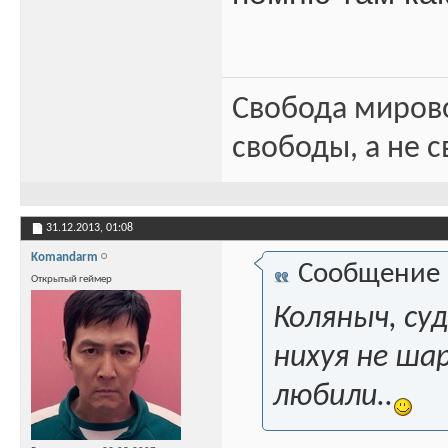
Свобода миров
свободы, а не с
31.12.2013,
01:08
Komandarm
Сообщение
Открытый геймер
Коляныч, су
нихуя не ша
любили..