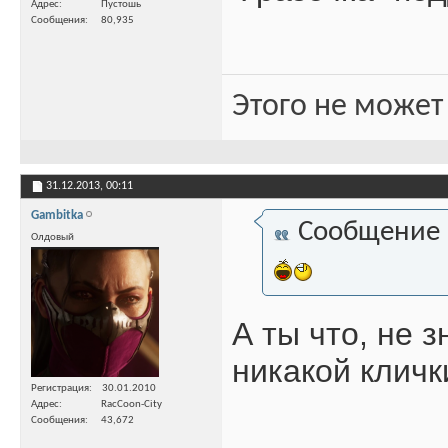
Адрес
Пустошь
Сообщения
80,935
Этого не может
31.12.2013,
00:11
Gambitka
Сообщение
Олдовый
А ты что, не з
никакой кличк
Регистрация
30.01.2010
Адрес
RacCoon-City
Сообщения
43,672