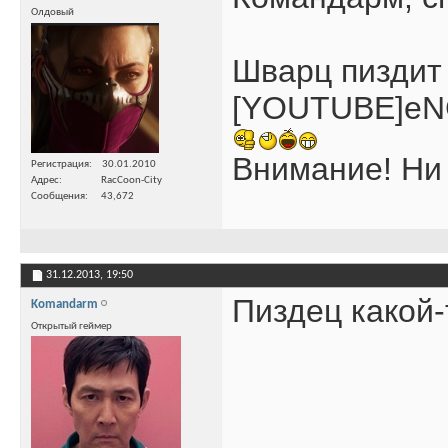
Олдовый
Шварц пиздит
[YOUTUBE]eN
Внимание! Ни 
Регистрация
30.01.2010
Адрес
RacCoon-City
Сообщения
43,672
31.12.2013,
19:50
Пиздец какой-
Komandarm
Открытый геймер