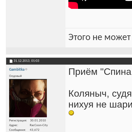
Этого не может
31.12.2013,
01:03
Приём ''Спина 
Gambitka
Олдовый
Коляныч, судя
нихуя не шари
Регистрация
30.01.2010
Адрес
RacCoon-City
Сообщения
43,672