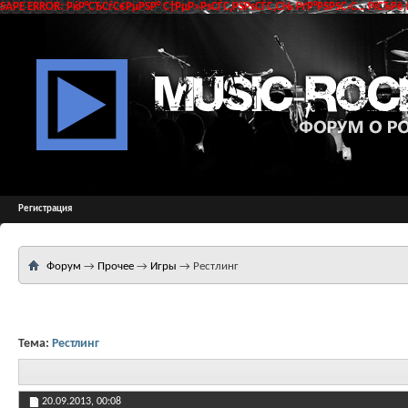
SAPE ERROR: РќР°СЂСѓС€РµРЅР° С†РµР»РѕСЃС‚РЅРѕСЃС‚СЊ РґР°РЅРЅС‹С… РїСЂРё 
Регистрация
Форум
→
Прочее
→
Игры
→
Рестлинг
Тема:
Рестлинг
20.09.2013,
00:08