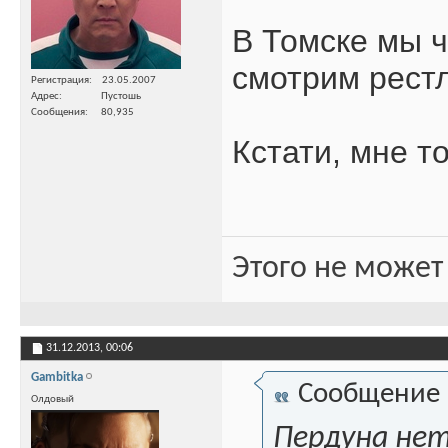
В Томске мы ч
смотрим рест
Регистрация
23.05.2007
Адрес
Пустошь
Сообщения
80,935
Кстати, мне т
Этого не может
31.12.2013,
00:06
Gambitka
Сообщение
Олдовый
Пердуна нету