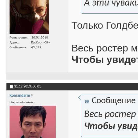
А эти чувак
Только Голдбе
Регистрация
30.01.2010
Адрес
RacCoon-City
Весь ростер м
Сообщения
43,672
Чтобы увиде
31.12.2013,
00:01
Komandarm
Сообщение
Открытый геймер
Весь ростер
Чтобы увид