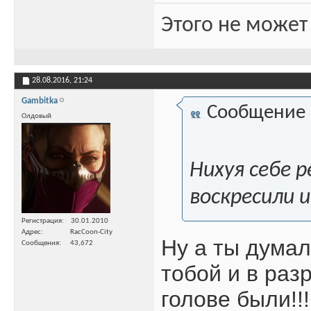
Этого не может
28.08.2016,
21:24
Gambitka
Сообщение
Олдовый
Нихуя себе 
воскресили 
Регистрация
30.01.2010
Адрес
RacCoon-City
Ну а ты думал
Сообщения
43,672
тобой и в раз
голове были!!