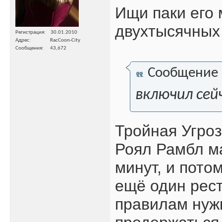
Ищи паки его
двухтысячных 
Регистрация
30.01.2010
Адрес
RacCoon-City
Сообщения
43,672
Сообщение
включил сей
Тройная Угро
Роял Рамбл ма
минут, и пото
ещё один рест
правилам нужн