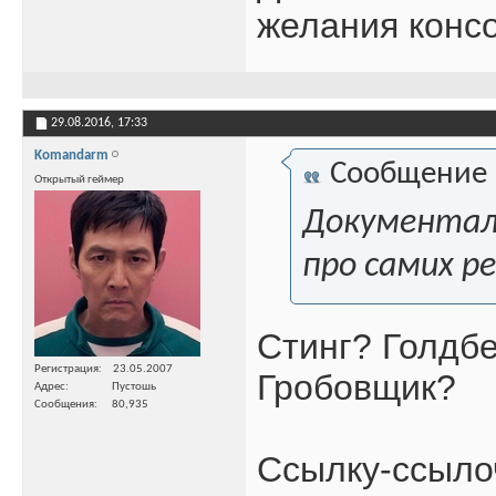
желания консо
29.08.2016,
17:33
Komandarm
Сообщение
Открытый геймер
Документало
про самих р
Стинг? Голдбе
Регистрация
23.05.2007
Гробовщик?
Адрес
Пустошь
Сообщения
80,935
Ссылку-ссыло