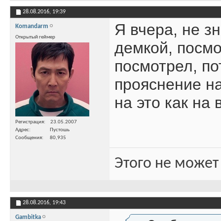
28.08.2016,
19:39
Я вчера, не з
Komandarm
Открытый геймер
демкой, посмо
посмотрел, по
прояснение на
на это как на
Регистрация
23.05.2007
Адрес
Пустошь
Сообщения
80,935
Этого не может
28.08.2016,
19:43
Gambitka