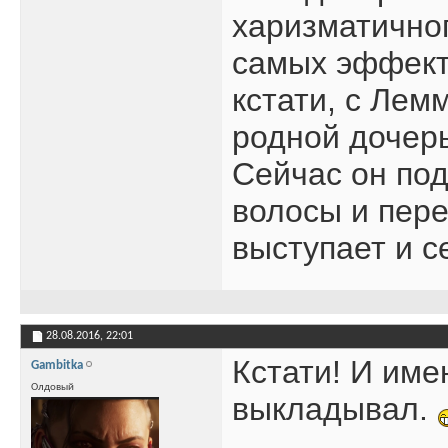
харизматичног
самых эффект
кстати, с Лем
родной дочер
Сейчас он по
волосы и пере
выступает и с
28.08.2016,
22:01
Кстати! И име
Gambitka
Олдовый
выкладывал.