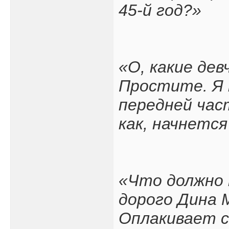
45-й год?»
«О, какие дев
Простите. Я н
передней част
как, начнется
«Что должно 
дорого Дина 
Оплакивает с