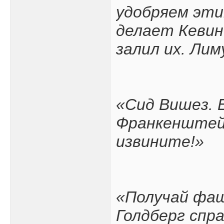
удобряем эти
делает Кевин
залил их. Ли
«Сид Вишез. 
Франкенштейн
извините!»
«Получай фаш
Голдберг спр