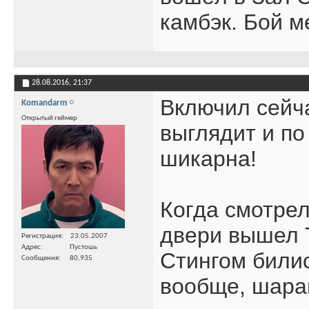
камбэк. Бой м
28.08.2016,
21:37
Включил сейча
Komandarm
Открытый геймер
выглядит и по
шикарна!
Когда смотрел
двери вышел T
Регистрация
23.05.2007
Адрес
Пустошь
Стингом билис
Сообщения
80,935
вообще, шара