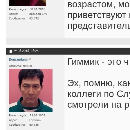
возрастом, м
Регистрация
30.01.2010
приветствуют 
Адрес
RacCoon-City
Сообщения
43,672
представител
29.08.2016,
16:25
Гиммик - это 
Komandarm
Открытый геймер
Эх, помню, как
коллеги по Сл
смотрели на 
Регистрация
23.05.2007
Адрес
Пустошь
Сообщения
80,935