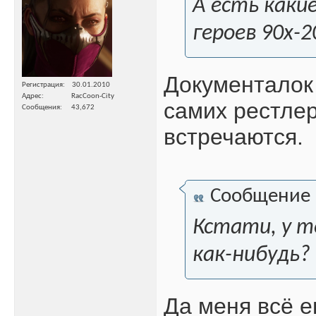
А есть каки
героев 90х-2
Документалок 
Регистрация
30.01.2010
Адрес
RacCoon-City
самих рестлер
Сообщения
43,672
встречаются.
Сообщение
Кстати, у т
как-нибудь?
Да меня всё е