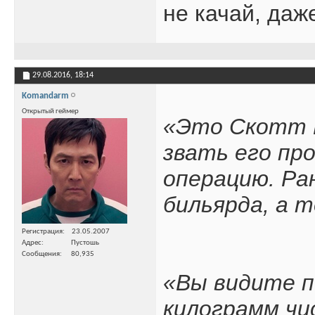
не качай, да
29.08.2016,
18:14
Komandarm
Открытый геймер
«Это Скотт Ш
звать его пр
операцию. Ра
бильярда, а 
Регистрация
23.05.2007
Адрес
Пустошь
Сообщения
80,935
«Вы видите по
килограмм чи