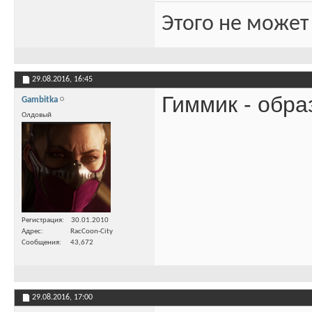
Этого не может
29.08.2016,
16:45
Гиммик - обра
Gambitka
Олдовый
Регистрация
30.01.2010
Адрес
RacCoon-City
Сообщения
43,672
29.08.2016,
17:00