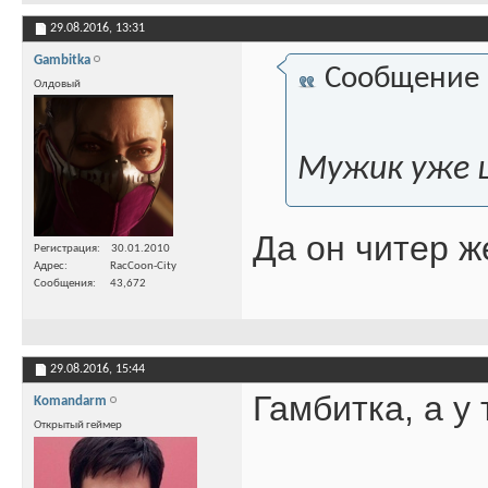
29.08.2016,
13:31
Gambitka
Сообщение
Олдовый
Мужик уже
Да он читер ж
Регистрация
30.01.2010
Адрес
RacCoon-City
Сообщения
43,672
29.08.2016,
15:44
Гамбитка, а у
Komandarm
Открытый геймер