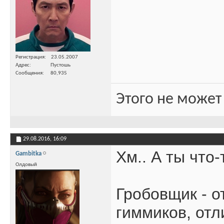
Регистрация
23.05.2007
Адрес
Пустошь
Сообщения
80,935
Этого не может
29.08.2016,
16:09
Хм.. А ты что
Gambitka
Олдовый
Гробовщик - о
гиммиков, отл