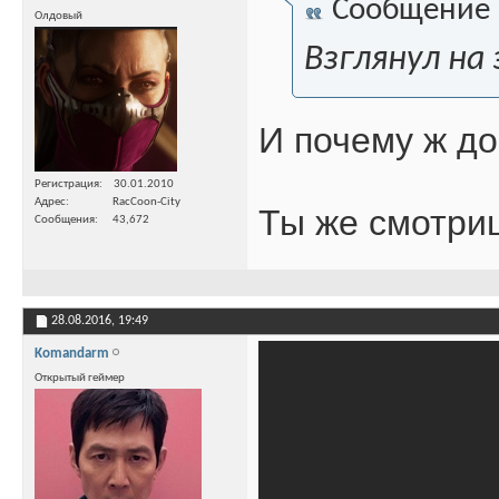
Сообщение
Олдовый
Взглянул на
И почему ж д
Регистрация
30.01.2010
Адрес
RacCoon-City
Ты же смотри
Сообщения
43,672
28.08.2016,
19:49
Komandarm
Открытый геймер