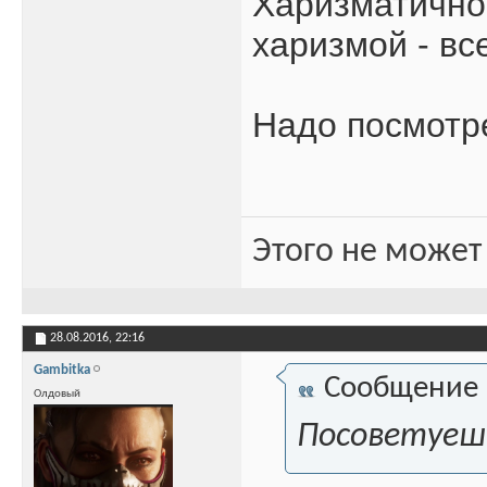
Харизматичное
харизмой - вс
Надо посмотре
Этого не может
28.08.2016,
22:16
Gambitka
Сообщение
Олдовый
Посоветуеш