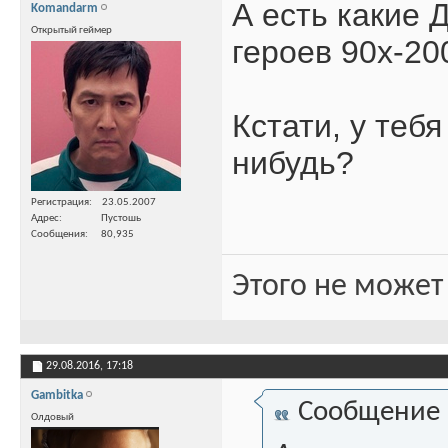
А есть какие 
Komandarm
Открытый геймер
героев 90х-20
Кстати, у теб
нибудь?
Регистрация
23.05.2007
Адрес
Пустошь
Сообщения
80,935
Этого не может
29.08.2016,
17:18
Gambitka
Сообщение
Олдовый