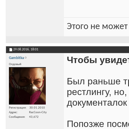
Этого не может
29.08.2016,
18:01
Чтобы увиде
Gambitka
Олдовый
Был раньше т
рестлингу, но,
документалок
Регистрация
30.01.2010
Адрес
RacCoon-City
Сообщения
43,672
Попозже посмо