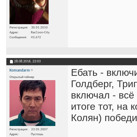
Регистрация
30.01.2010
Адрес
RacCoon-City
Сообщения
43,672
28.08.2016,
22:03
Ебать - включ
Komandarm
Открытый геймер
Голдберг, Три
включал - всё 
итоге тот, на 
Колян) побед
Регистрация
23.05.2007
Адрес
Пустошь