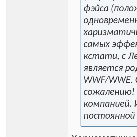
фэйса (поло
одновременн
харизматичн
самых эффек
кстати, с Л
является ро
WWF/WWE. Се
сожалению!
компанией. И
постоянной 