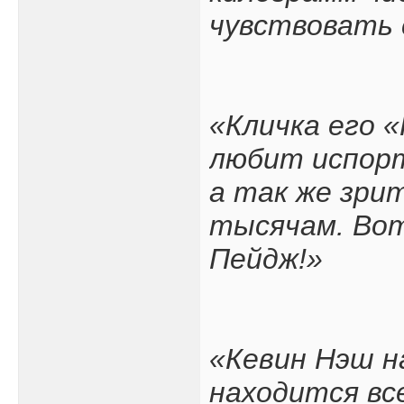
чувствовать 
«Кличка его 
любит испорт
а так же зри
тысячам. Вот
Пейдж!»
«Кевин Нэш н
находится вс