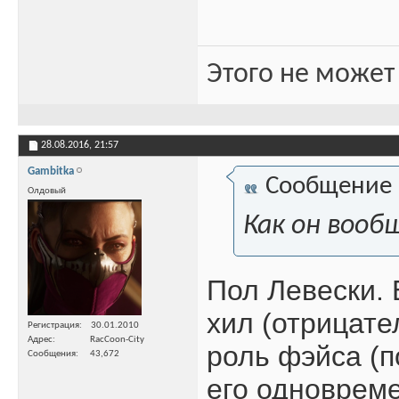
Этого не может
28.08.2016,
21:57
Gambitka
Сообщение
Олдовый
Как он вооб
Пол Левески. 
хил (отрицате
Регистрация
30.01.2010
Адрес
RacCoon-City
роль фэйса (п
Сообщения
43,672
его одновреме