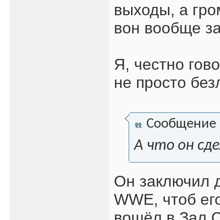
выходы, а гро
вон вообще за
Я, честно гов
не просто без
Сообщение
А что он сд
Он заключил д
WWE, чтоб ег
вошёл в Зал 