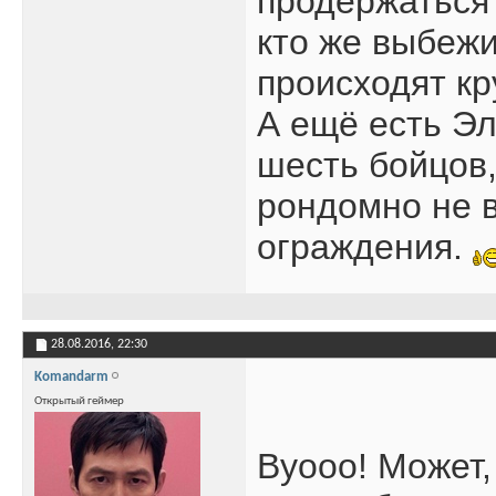
продержаться 
кто же выбеж
происходят кр
А ещё есть Э
шесть бойцов,
рондомно не в
ограждения.
28.08.2016,
22:30
Komandarm
Открытый геймер
Вуооо! Может, 