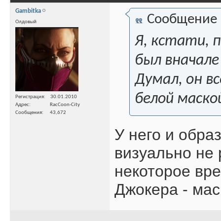
Gambitka
Сообщение
Олдовый
Я, кстати, п
был вначале 
Думал, он вс
белой маской
Регистрация
30.01.2010
Адрес
RacCoon-City
Сообщения
43,672
У него и обра
визуально не 
некоторое вре
Джокера - маск