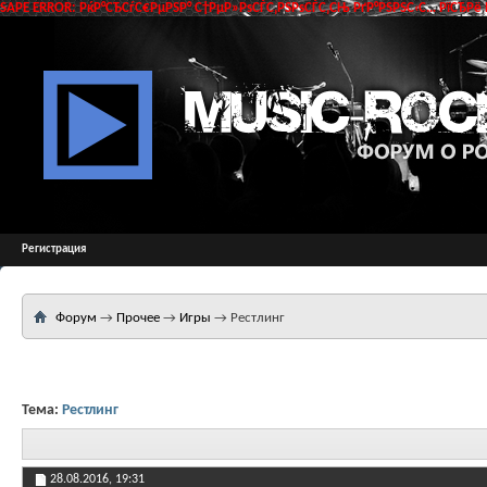
SAPE ERROR: РќР°СЂСѓС€РµРЅР° С†РµР»РѕСЃС‚РЅРѕСЃС‚СЊ РґР°РЅРЅС‹С… РїСЂРё 
Регистрация
Форум
→
Прочее
→
Игры
→
Рестлинг
Тема:
Рестлинг
28.08.2016,
19:31